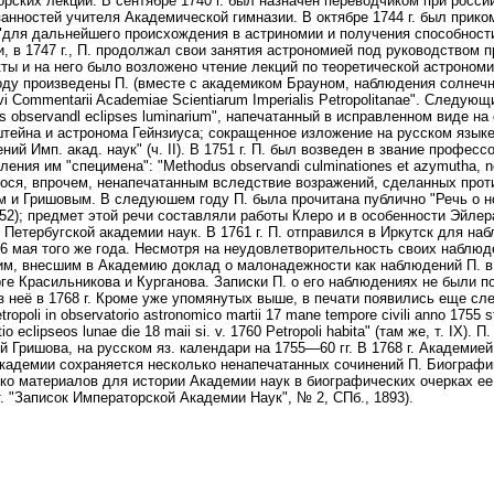
рских лекций. В сентябре 1740 г. был назначен переводчиком при росс
занностей учителя Академической гимназии. В октябре 1744 г. был прик
для дальнейшего происхождения в астриномии и получения способности
и, в 1747 г., П. продолжал свои занятия астрономией под руководством п
ты и на него было возложено чтение лекций по теоретической астроном
оду произведены П. (вместе с академиком Брауном, наблюдения солнечног
Novi Commentarii Academiae Scientiarum Imperialis Petropolitanae". Сле
s observandl eclipses luminarium", напечатанный в исправленном виде н
тейна и астронома Гейнзиуса; сокращенное изложение на русском язык
ний Имп. акад. наук" (ч. II). В 1751 г. П. был возведен в звание профес
ения им "специмена": "Methodus observandi culminationes et azymutha, nec
ося, впрочем, ненапечатанным вследствие возражений, сделанных прот
 и Гришовым. В следуюшем году П. была прочитана публично "Речь о н
752); предмет этой речи составляли работы Клеро и в особенности Эйле
от Петербугской академии наук. В 1761 г. П. отправился в Иркутск для 
6 мая того же года. Несмотря на неудовлетворительность своих наблюд
м, внесшим в Академию доклад о малонадежности как наблюдений П. в 
ге Красильникова и Курганова. Записки П. о его наблюдениях не были п
з неё в 1768 г. Кроме уже упомянутых выше, в печати появились еще сле
etropoli in observatorio astronomico martii 17 mane tempore civili anno 1755 st
io eclipseos lunae die 18 maii si. v. 1760 Petropoli habita" (там же, т. IX
й Гришова, на русском яз. календари на 1755—60 гг. В 1768 г. Академией
кадемии сохраняется несколько ненапечатанных сочинений П. Биографию
ко материалов для истории Академии наук в биографических очерках ее
 т. "Записок Императорской Академии Наук", № 2, СПб., 1893).