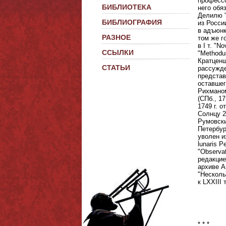
профессо
БИБЛИОТЕКА
него обя
Делилю "
БИБЛИОГРАФИЯ
из Росси
в адъюнк
РАЗНОЕ
том же г
в I т. "
ССЫЛКИ
"Меthodu
Кратценш
СТАТЬИ
рассужде
представл
оставшег
Рихманом
(СПб., 1
1749 г. 
Солнцу 2
Румовски
Петербур
уволен и
lunaris P
"Observat
редакцие
архиве А
"Несколь
к LXXIII
* * *