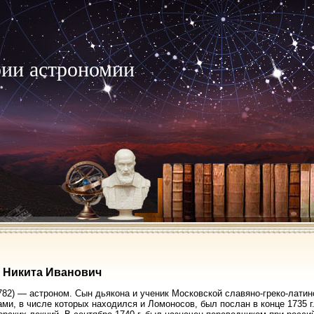
рии астрономии
 Никита Иванович
82) — астроном. Сын дьякона и ученик Московской славяно-греко-латинс
ми, в числе которых находился и Ломоносов, был послан в конце 1735 г