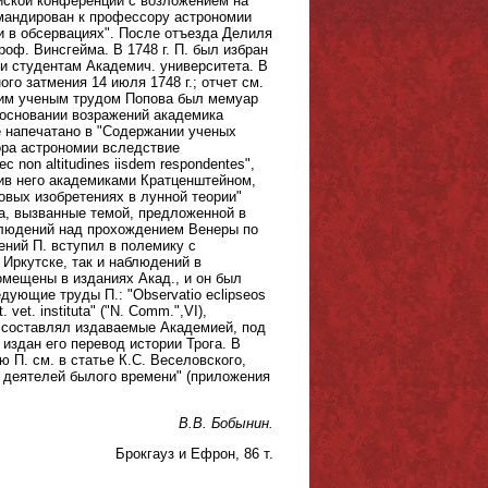
ийской конференции с возложением на
омандирован к профессору астрономии
 в обсервациях". После отъезда Делиля
роф. Винсгейма. В 1748 г. П. был избран
ии студентам Академич. университета. В
о затмения 14 июля 1748 г.; отчет см.
дующим ученым трудом Попова был мемуар
а основании возражений академика
е напечатано в "Содержании ученых
сора астрономии вследствие
 non altitudines iisdem respondentes",
ив него академиками Кратценштейном,
овых изобретениях в лунной теории"
ра, вызванные темой, предложенной в
наблюдений над прохождением Венеры по
ений П. вступил в полемику с
Иркутске, так и наблюдений в
омещены в изданиях Акад., и он был
дующие труды П.: "Observatio eclipseos
. vet. instituta" ("N. Comm.",VI),
). П. составлял издаваемые Академией, под
 издан его перевод истории Трога. В
 П. см. в статье К.С. Веселовского,
 деятелей былого времени" (приложения
В.В. Бобынин.
Брокгауз и Ефрон, 86 т.