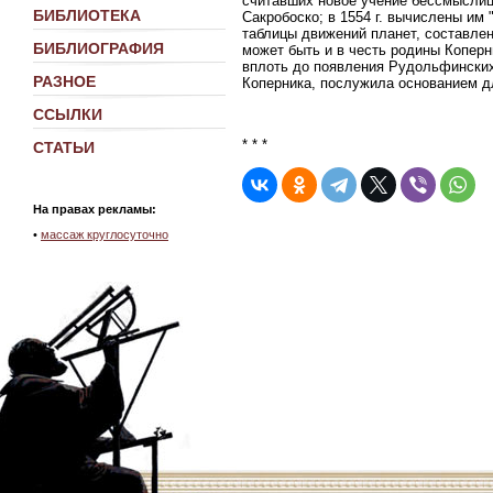
считавших новое учение бессмыслице
БИБЛИОТЕКА
Сакробоско; в 1554 г. вычислены им 
таблицы движений планет, составлен
БИБЛИОГРАФИЯ
может быть и в честь родины Коперни
вплоть до появления Рудольфинских
РАЗНОЕ
Коперника, послужила основанием д
ССЫЛКИ
* * *
СТАТЬИ
На правах рекламы:
•
массаж круглосуточно