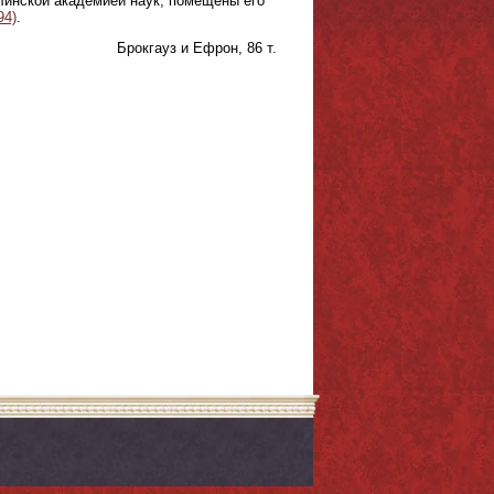
рлинской академией наук, помещены его
94)
.
Брокгауз и Ефрон, 86 т.