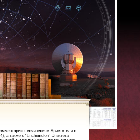
 комментарии к сочинениям Аристотеля о
4), а также к "Encheiridion" Эпиктета