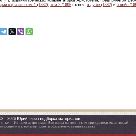
867). В издании греческих комментаторов Аристотеля, предпринятом Бе
рии к физике том 1 (1882
)
,
том 2
(1895)
, к соч.
о душе (1882)
и
о небе (18
02—2026 Юрий Гирин подборка материалов
нетъ» — История астрономии. Все права на тексты книг принадлежат их авторам!
опировании материалов проекта обязательно ставить ссылку