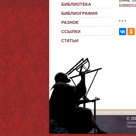
(Вена, 1
БИБЛИОТЕКА
коммента
БИБЛИОГРАФИЯ
* * *
РАЗНОЕ
ССЫЛКИ
СТАТЬИ
© 20
«Каби
При к