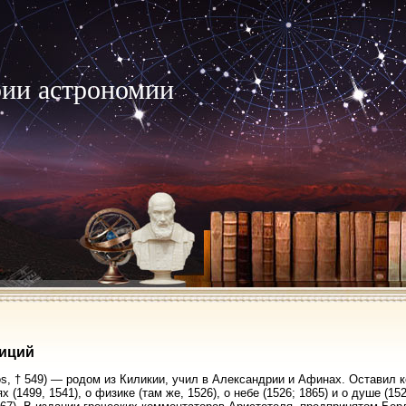
рии астрономии
иций
ios, † 549) — родом из Киликии, учил в Александрии и Афинах. Оставил
х (1499, 1541), о физике (там же, 1526), о небе (1526; 1865) и о душе (152