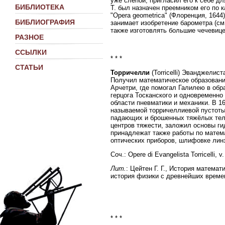
уже слепой, пригласил его к себе дл
БИБЛИОТЕКА
Т. был назначен преемником его по 
"Opera geometrica" (Флоренция, 1644
БИБЛИОГРАФИЯ
занимает изобретение барометра (см
также изготовлять большие чечевице
РАЗНОЕ
ССЫЛКИ
* * *
СТАТЬИ
Торричелли
(Torricelli) Эванджелис
Получил математическое образовани
Арчетри, где помогал Галилею в обр
герцога Тосканского и одновременно
области пневматики и механики. В 1
называемой торричеллиевой пустоты
падающих и брошенных тяжёлых тел»
центров тяжести, заложил основы ги
принадлежат также работы по матем
оптических приборов, шлифовке лин
Соч.: Opere di Evangelista Torricelli,
Лит.
: Цейтен Г. Г., История математ
история физики с древнейших времен д
* * *