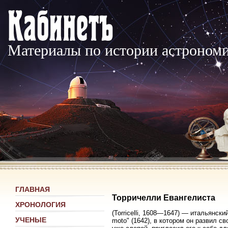
Материалы по истории астроном
ГЛАВНАЯ
Торричелли Евангелиста
ХРОНОЛОГИЯ
(Torricelli, 1608—1647) — итальянски
УЧЕНЫЕ
moto" (1642), в котором он развил с