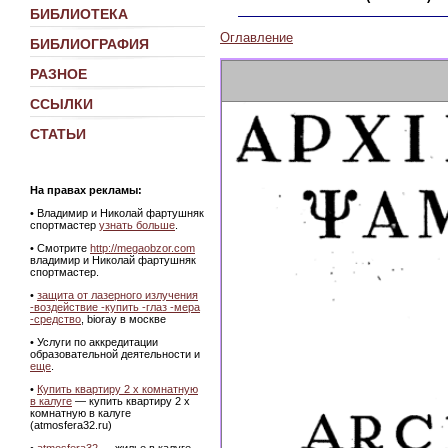
БИБЛИОТЕКА
Оглавление
БИБЛИОГРАФИЯ
РАЗНОЕ
ССЫЛКИ
СТАТЬИ
На правах рекламы:
• Владимир и Николай фартушняк
спортмастер
узнать больше
.
• Смотрите
http://megaobzor.com
владимир и Николай фартушняк
спортмастер.
•
защита от лазерного излучения
-воздействие -купить -глаз -мера
-средство
, bioray в москве
• Услуги по аккредитации
образовательной деятельности и
еще
.
•
Купить квартиру 2 х комнатную
в калуге
— купить квартиру 2 х
комнатную в калуге
(atmosfera32.ru)