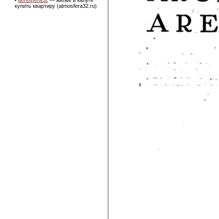
•
atmosfera32
— жилье в калуге
купить квартиру (atmosfera32.ru)