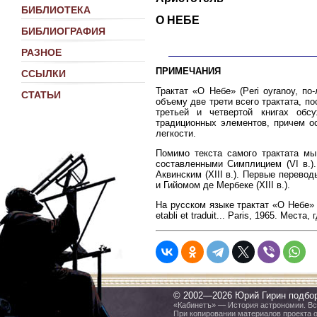
БИБЛИОТЕКА
О НЕБЕ
БИБЛИОГРАФИЯ
РАЗНОЕ
ПРИМЕЧАНИЯ
ССЫЛКИ
Трактат «О Небе» (Peri oyranoy, п
СТАТЬИ
объему две трети всего трактата, п
третьей и четвертой книгах обс
традиционных элементов, причем о
легкости.
Помимо текста самого трактата мы
составленными Симплицием (VI в.)
Аквинским (XIII в.). Первые перево
и Гийомом де Мербеке (XIII в.).
На русском языке трактат «О Небе» п
etabli et traduit... Paris, 1965. Мес
© 2002—2026 Юрий Гирин подбо
«Кабинетъ» — История астрономии. Все
При копировании материалов проекта 