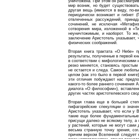
уничтожена. При этом он рассматрив
мир возник, но будет существовать
другая вещь (име­ются в виду, по-в
периодически возникает и гибнет 
отвлеченных рассуждений, принад
сочинений, не исключая «Метафиз
сотворения мира, изложенной в «Т
неуничтожимым, и наоборот. То же
заключение Аристотель указывает,
физических соображений.
Вторая книга трактата «О Небе» п
результаты, полученные в первой кни
в соответствии с мифологи­ческими
резко меняется, становясь простым
не остается и следа. Самое любопыт
целом (как это было в первой книге
эти отличия побуждают нас предпо
какого-то более раннего сочинения 
диалога «О философии»), вставленн
других частях аристотелевского сво
Вторая глава еще в большей степе
пифагорейские спекуляции о значе
Аристотель указывает, что если у 
такие еще более фундаментальные х
присущи далеко не всякому телу, а
у растений, которые не могут сами 
весьма странную точку зрения, со
причем верхом Вселенной следует 