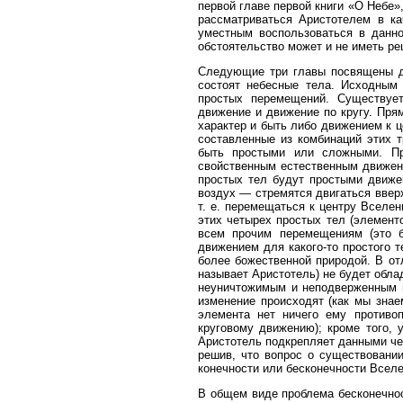
первой главе первой книги «О Небе»
рассматриваться Аристотелем в к
уместным воспользоваться в данно
обстоятельство может и не иметь р
Следующие три главы посвящены до
состоят небесные тела. Исходным
простых перемещений. Существуе
движение и движение по кругу. Пря
характер и быть либо движением к 
составленные из комбинаций этих т
быть простыми или сложными. Пр
свойственным естественным движени
простых тел будут простыми движе
воздух — стремятся двигаться вверх
т. е. перемещаться к центру Вселе
этих четырех простых тел (элементо
всем прочим перемещениям (это б
движением для какого-то простого 
более божественной природой. В отл
называет Аристотель) не будет облад
неуничтожимым и неподверженным н
изменение происходят (как мы знае
элемента нет ничего ему противоп
круговому движению); кроме того, 
Аристотель подкрепляет данными че
решив, что вопрос о существовании
конечности или бесконечности Вселе
В общем виде проблема бесконечнос