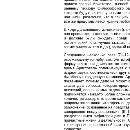
пришел зрелый Аристотель в своей
раннему периоду философского раз
которые будут вестись учеными по п
над ними, разъяснив, что в лекциях
все же представляется крайне любоп
В ходе дальнейшего изложения (гл.
оно вращается в данную, а не в пр
и должны были ожидать, среди 
эстетический или, лучше сказать,
геометрических тел и др.), чуждый н
Следующие несколько глав (7—12-я
окружающему их небу, состоят из эф
форму и что они движутся не самос
время Аристотель полемизирует с 
издают звуки, соотносящиеся друг с
бы образуют чудесную гармонию. Ар
показывает, почему дело не может 
ставит два вопроса, которые пред
движений, совершаемых отдельными 
подчиняется каким-то более сложны
количество звезд, в то время как ка
вопросы показывают, что здесь он 
объясне­ние, основанное на предста
совершенно неодушевленных» (II 1
разделявшимся пифагорейцами и Пл
причастные жизни и деятельности. О
точки зрения современной нам нау
существу.