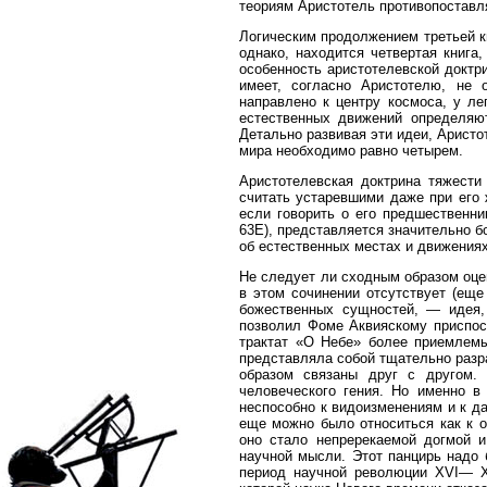
теориям Аристотель противопоставля
Логическим продолжением третьей кн
однако, находится четвертая книг
особенность аристотелевской доктр
имеет, согласно Аристотелю, не 
направлено к центру космоса, у л
естественных движений определяю
Детально развивая эти идеи, Аристо
мира необходимо равно четырем.
Аристотелевская доктрина тяжести
считать устаревшими даже при его 
если говорить о его предшественни
63Е), представляется значительно 
об естественных местах и движениях
Не следует ли сходным образом оце
в этом сочинении отсутствует (еще
божественных сущностей, — идея,
позволил Фоме Аквияскому приспос
трактат «О Небе» более приемлемы
представляла собой тщательно разр
образом связаны друг с другом. 
человеческого гения. Но именно в
неспособно к видоизменениям и к д
еще можно было относиться как к о
оно стало непререкаемой догмой и
научной мысли. Этот панцирь надо 
период научной революции XVI— XV