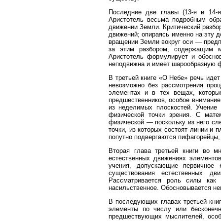
Последние две главы (13-я и 14-
Аристотель весьма подробным обр
движении Земли. Критический разбо
движений; опираясь именно на эту д
вращении Земли вокруг оси — предп
за этим разбором, содержащим м
Аристотель формулирует и обоснов
неподвижна и имеет шарообразную 
В третьей книге «О Небе» речь идет
невозможно без рассмотрения проц
элементах и в тех вещах, которые
предшественников, особое внимание
из неде­лимых плоскостей. Учение
физической точки зрения. С мате
физической — поскольку из него сл
точки, из которых состоят линии и 
попутно подвергаются пифагорейцы,
Вторая глава третьей книги во м
естественных движениях элементов
учения, допускающие первичное 
существования естественных дв
Рассматривается роль силы как
насильственное. Обосновывается не
В последующих главах третьей книг
элементы по числу или бесконечн
предшествующих мыслителей, особ