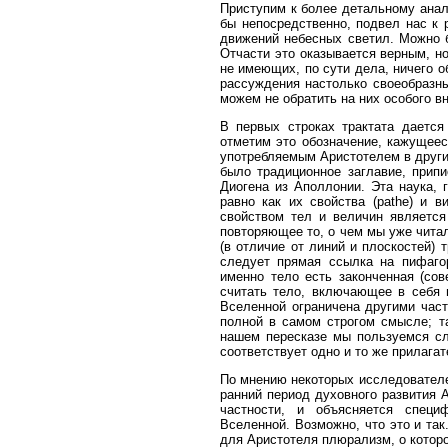
Приступим к более детальному анал
бы непосредственно, подвел нас к
движений небесных светил. Можно 
Отчасти это оказывается верным, но
не имеющих, по сути дела, ничего о
рассуждения настолько своеобразн
можем не обратить на них особого в
В первых строках трактата дается
отметим это обозначение, кажущее
употребляемым Аристотелем в других с
было традиционное заглавие, прип
Диогена из Аполлонии. Эта наука, 
равно как их свойства (pathe) и в
свойством тел и величин является
повторяющее то, о чем мы уже чита
(в отличие от линий и плоскостей) 
следует прямая ссылка на пифагор
именно тело есть законченная (со
считать тело, включающее в себя 
Вселенной ограничена другими част
полной в самом строгом смысле; т
нашем пересказе мы пользуемся сл
соответствует одно и то же прилагат
По мнению некоторых исследователей
ранний период духовного развития 
частности, и объясняется специ
Вселенной. Возможно, что это и так
для Аристотеля плюрализм, о которо