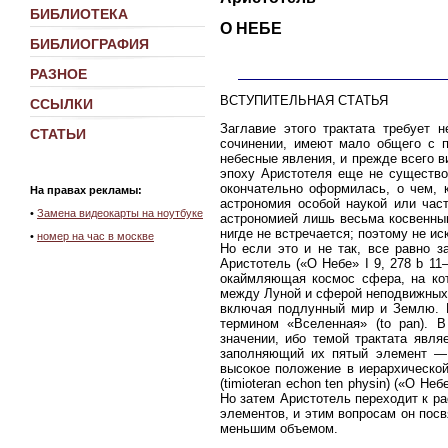
БИБЛИОТЕКА
О НЕБЕ
БИБЛИОГРАФИЯ
РАЗНОЕ
ВСТУПИТЕЛЬНАЯ СТАТЬЯ
ССЫЛКИ
Заглавие этого трактата требует 
СТАТЬИ
сочинении, имеют мало общего с 
небесные явления, и прежде всего в
эпоху Аристотеля еще не существов
окончательно оформилась, о чем, к
На правах рекламы:
астрономия особой наукой или част
•
Замена видеокарты на ноутбуке
астрономией лишь весьма косвенным
нигде не встречается; поэтому не ис
•
номер на час в москве
Но если это и не так, все равно з
Аристотель («О Небе» I 9, 278 b 11
окаймляющая космос сфера, на кот
между Луной и сферой неподвижных з
включая подлунный мир и Землю. В
термином «Вселенная» (to pan). В
значении, ибо темой трактата явля
заполняющий их пятый элемент — 
высокое положение в иерархической
(timioteran echon ten physin) («О Н
Но затем Аристотель переходит к р
элементов, и этим вопросам он пос
меньшим объемом.