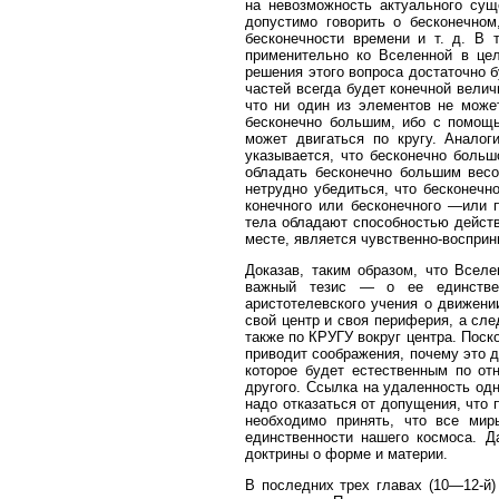
на невозможность актуального сущ
допустимо говорить о бесконечном
бесконечности времени и т. д. В 
применительно ко Вселенной в цел
решения этого вопроса достаточно б
частей всегда будет конечной вели
что ни один из элементов не мож
бесконечно большим, ибо с помощь
может двигаться по кругу. Анало
указывается, что бесконечно больш
обладать бесконечно большим весо
нетрудно убедиться, что бесконечн
конечного или бесконечного —или 
тела обладают способностью действ
месте, является чувственно-воспри
Доказав, таким образом, что Всел
важный тезис — о ее единствен
аристотелевского учения о движен
свой центр и своя периферия, а сле
также по КРУГУ вокруг центра. Поск
приводит соображения, почему это д
которое будет естественным по от
другого. Ссылка на удаленность одн
надо отказаться от допущения, что 
необходимо принять, что все мир
единственности нашего космоса. 
доктрины о форме и материи.
В последних трех главах (10—12-й)