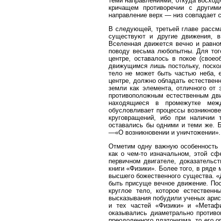
теми направлениями, откуда восходя
крича­щем противоречии с другим
направление верх — низ совпадает 
В следующей, третьей главе рассм
существуют и другие движения, в
Вселенная движется вечно и равно
поводу весьма любопытны. Для тог
центре, оставалось в покое (свое
движущимся лишь постольку, поскол
тело не может быть частью неба, е
центре, должно обладать естествен
земли как элемента, отличного от
противоположным естественным дв
находящиеся в промежутке межд
обусловливает процессы возникнове
круговращений, ибо при наличии 
оставались бы одними и теми же. 
—«О возникновении и уничтожении».
Отметим одну важную особенность 
как о чем-то изначальном, этой с
первичном двигателе, доказательс
книги «Физики». Более того, в ряд
высшего божественного существа. «Д
быть присуще вечное движение. Пос
круглое тело, которое естествен
высказывания побудили ученых арис
и тех частей «Физики» и «Метафи
оказывались диаметрально противо
преодоленного платонизма, то его о