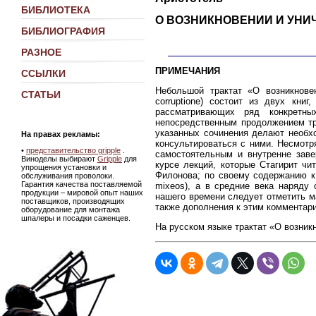
БИБЛИОТЕКА
О ВОЗНИКНОВЕНИИ И УН
БИБЛИОГРАФИЯ
РАЗНОЕ
ПРИМЕЧАНИЯ
ССЫЛКИ
Небольшой трактат «О возникновен
СТАТЬИ
corruptione) состоит из двух кн
рассматривающих ряд конкретны
непосредственным продолжением тр
указанных сочинения делают необх
На правах рекламы:
консультироваться с ними. Несмотр
•
представительство gripple
.
самостоятельным и внутренне зав
Виноделы выбирают
Gripple
для
курсе лекций, которые Стагирит ч
упрощения установки и
Филонова; по своему содержанию к
обслуживания проволоки.
Гарантия качества поставляемой
mixeos), а в средние века наряду
продукции – мировой опыт наших
нашего времени следует отметить ма
поставщиков, производящих
также дополнения к этим комментариям
оборудование для монтажа
шпалеры и посадки саженцев.
На русском языке трактат «О возник