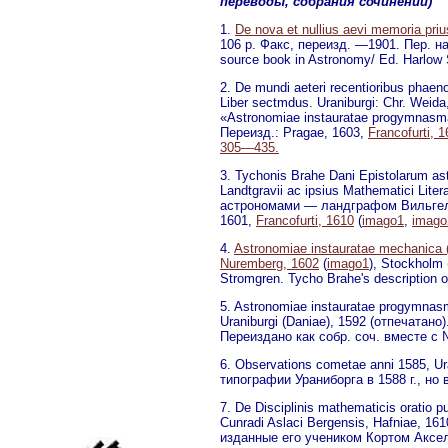
переводы, собрания сочинений)
1.
De nova et nullius aevi memoria priu
106 p. Факс, переизд. —1901. Пер. на 
source book in Astronomy/ Ed. Harlow 
2. De mundi aeteri recentioribus pha
Liber sectmdus. Uraniburgi: Chr. We
«Astronomiae instauratae progymnasma
Переизд.: Pragae, 1603,
Francofurti, 
305—435.
3. Tychonis Brahe Dani Epistolarum astr
Landtgravii ac ipsius Mathematici Lite
астрономами — ландграфом Вильгель
1601,
Francofurti, 1610
(
imago1
,
imago
4.
Astronomiae instauratae mechanic
Nuremberg,
1602
(
imago1
)
, Stockholm 
Stromgren. Tycho Brahe's description of
5. Astronomiae instauratae progymnasma
Uraniburgi (Daniae), 1592 (отпечатан
Переиздано как собр. соч. вместе с №
6. Observations cometae anni 1585, U
типографии Ураниборга в 1588 г., но 
7. De Disciplinis mathematicis oratio p
Cunradi Aslaci Bergensis, Hafniae, 1
изданные его учеником Кортом Аксе