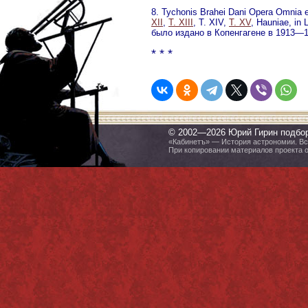
8
. Tychonis Brahei Dani Opera Omnia ed
XII
,
T. XIII
, T. XIV,
T.
XV
, Hauniae, in
было издано в Копенгагене в 1913—19
* * *
© 2002—2026 Юрий Гирин подбо
«Кабинетъ» — История астрономии. Все
При копировании материалов проекта 