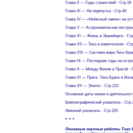
Глава II — Годы странствий
-
Стр.19
Глава III — На перепутье
-
Стр.40
Глава IV — «Небесный замок» на ос
Глава V — Астрономические инструм
Глава VI — Жизнь в Ураниборге
-
Стр
Глава VII — Тихо и кометология
-
Ст
Глава VIII — Система мира Тихо Бра
Глава IX — Последние годы на остро
Глава X — Между Веном и Прагой
-
Глава XI — Прага. Тихо Браге и Иог
Глава XII — Эпилог
-
Стр.210
Основные даты жизни и деятельност
Библиографический указатель
-
Стр.
Именной указатель
-
Стр.225
* * *
Основные научные работы Тихо Б