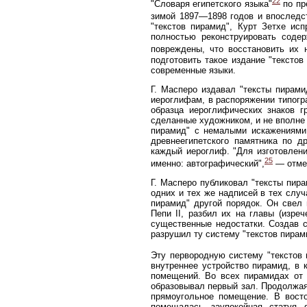
22
"Словаря египетского языка"
по пр
зимой 1897—1898 годов и впоследс
"текстов пирамид", Курт Зетхе ис
полностью реконструировать содер
повреждены, что восстановить их 
подготовить такое издание "тексто
современные языки.
Г. Масперо издавал "тексты пирами
иероглифам, в распоряжении типогра
образца иероглифических знаков г
сделанные художником, и не вполне 
пирамид" с немалыми искажениями 
древнеегипетского памятника по д
каждый иероглиф. "Для изготовлени
25
именно: автографический",
— отмет
Г. Масперо публиковал "тексты пир
одних и тех же надписей в тех случ
пирамид" другой порядок. Он свел 
Пепи II, разбил их на главы (изре
существенные недостатки. Создав с
разрушил ту систему "текстов пирам
Эту первородную систему "текстов 
внутреннее устройство пирамид, в 
помещений. Во всех пирамидах от 
образовывал первый зал. Продолжая
прямоугольное помещение. В восто
помещалась заупокойная статуя