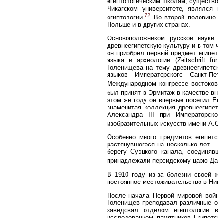
египтологическим школам, существо
Чикагском университете, являлся
72
египтологии.
Во второй половине 
Польше и в других странах.
Основоположником русской наук
древнеегипетскую культуру и в том 
он приобрел первый предмет египет
языка и археологии (Zeitschrift f
Голенищева на тему древнеегипетск
языков Императорского Санкт-П
Международном конгрессе востокове
был принят в Эрмитаж в качестве вн
этом же году он впервые посетил Ег
знаменитая коллекция древнеегипе
Александра III при Императорс
изобразительных искусств имени А.С
Особенно много предметов египетс
растянувшегося на несколько лет —
берегу Суэцкого канала, соединя
принадлежали персидскому царю Да
В 1910 году из-за болезни своей 
постоянное местоживательство в Ниц
После начала Первой мировой войн
Голенищев преподавал различные от
заведовал отделом египтологии 
исследованием памятников Египетс