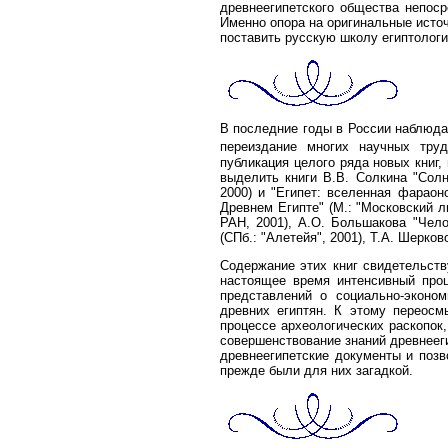
древнеегипетского общества непоср
Именно опора на оригинальные исто
поставить русскую школу египтологи
В последние годы в России наблюдае
переиздание многих научных труд
публикация целого ряда новых книг
выделить книги В.В. Солкина "Солн
2000) и "Египет: вселенная фараоно
Древнем Египте" (М.: "Московский л
РАН, 2001), А.О. Большакова "Чело
(СПб.: "Алетейя", 2001), Т.А. Шерков
Содержание этих книг свидетельству
настоящее время интенсивный про
представлений о социально-эконом
древних египтян. К этому переосм
процессе археологических раскопок
совершенствование знаний древнееги
древнеегипетские документы и позв
прежде были для них загадкой.