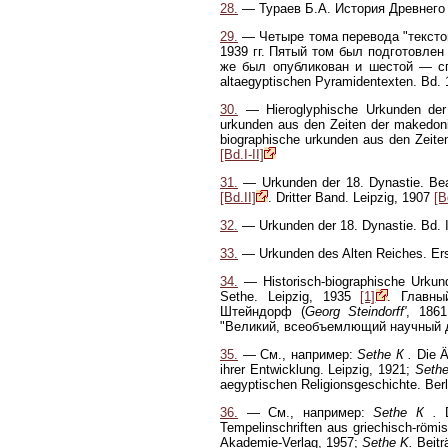
28.
— Тураев Б.А. История Древнего Во
29.
— Четыре тома перевода "тексто
1939 гг. Пятый том был подготовлен
же был опубликован и шестой — сп
altaegyptischen Pyramidentexten. Bd.
30.
— Hieroglyphische Urkunden der gr
urkunden aus den Zeiten der makedoni
biographische urkunden aus den Zeite
[Bd.I-II]
31.
— Urkunden der 18. Dynastie. Bear
[Bd.II]
. Dritter Band. Leipzig, 1907
[B
32.
— Urkunden der 18. Dynastie. Bd. I.
33.
— Urkunden des Alten Reiches. Erst
34.
— Historisch-biographische Urkund
Sethe. Leipzig, 1935
[1]
. Главны
Штейндорф (
Georg Steindorff'
, 186
"Великий, всеобъемлющий научный д
35.
— См., например:
Sethe К .
Die Ä
ihrer Entwicklung. Leipzig, 1921;
Sethe
aegyptischen Religionsgeschichte. Berl
36.
— См., например:
Sethe К .
D
Tempelinschriften aus griechisch-römi
Akademie-Verlag, 1957;
Sethe K.
Beitr