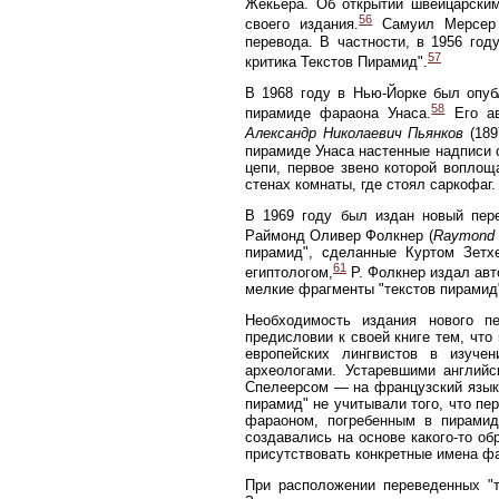
Жекьера. Об открытии швейцарским
56
своего издания.
Самуил Мерсер п
перевода. В частности, в 1956 го
57
критика Текстов Пирамид".
В 1968 году в Нью-Йорке был опуб
58
пирамиде фараона Унаса.
Его ав
Александр Николаевич Пьянков
(189
пирамиде Унаса настенные надписи 
цепи, первое звено которой воплощ
стенах комнаты, где стоял саркофаг.
В 1969 году был издан новый пере
Раймонд Оливер Фолкнер (
Raymond O
пирамид", сделанные Куртом Зетх
61
египтологом,
Р. Фолкнер издал авт
мелкие фрагменты "текстов пирамид"
Необходимость издания нового п
предисловии к своей книге тем, чт
европейских лингвистов в изучен
археологами. Устаревшими английс
Спелеерсом — на французский язык,
пирамид" не учитывали того, что пе
фараоном, погребенным в пирамиде
создавались на основе какого-то об
присутствовать конкретные имена ф
При расположении переведенных "т