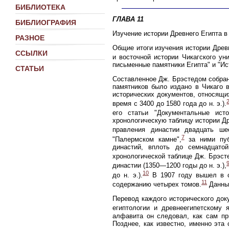
БИБЛИОТЕКА
ГЛАВА 11
БИБЛИОГРАФИЯ
Изучение истории Древнего Египта в
РАЗНОЕ
Общие итоги изучения истории Древ
ССЫЛКИ
и восточной истории Чикагского ун
письменные памятники Египта" и "Ис
СТАТЬИ
Составленное Дж. Брэстедом собран
памятников было издано в Чикаго 
исторических документов, относящи
время с 3400 до 1580 года до н. э.).
его статьи "Документальные исто
хронологическую таблицу истории Д
правления династии двадцать шес
7
"Палермском камне",
за ними пуб
династий, вплоть до семнадцато
хронологической таблице Дж. Брэсте
династии (1350—1200 годы до н. э.),
10
до н. э.).
В 1907 году вышел в св
11
содержанию четырех томов.
Данный
Перевод каждого исторического док
египтологии и древнеегипетскому 
алфавита он следовал, как сам пр
Позднее, как известно, именно эта