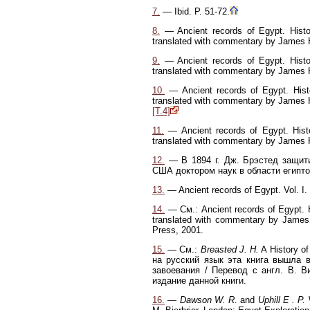
7.
— Ibid. P. 51-72.
8.
— Ancient records of Egypt. Histor
translated with commentary by James H
9
.
— Ancient records of Egypt. Histor
translated with commentary by James H
10.
— Ancient records of Egypt. Histo
translated with commentary by James He
[T.4]
11.
— Ancient records of Egypt. Histor
translated with commentary by James H
12.
— В 1894 г. Дж. Брэстед защит
США доктором наук в области египто
13.
— Ancient records of Egypt. Vol. I. 
14.
— См.: Ancient records of Egypt. Hi
translated with commentary by James H
Press, 2001.
15.
— См.:
Breasted J. H.
A History of
на русский язык эта книга вышла в
завоевания / Перевод с англ. В. В
издание данной книги.
16.
—
Dawson W. R.
and
Uphill Ε . P.
W