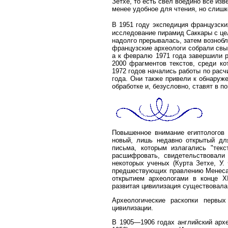
Зетхе, то есть свел воедино все из
менее удобное для чтения, но слишк
В 1951 году экспедиция французски
исследование пирамид Саккары с цел
надолго прерывалась, затем вознобл
французские археологи собрали свы
а к февралю 1971 года завершили р
2000 фрагментов текстов, среди к
1972 годов начались работы по рас
года. Они также привели к обнаруж
обработке и, безусловно, ставят в п
Повышенное внимание египтологов 
новый, лишь недавно открытый для
письма, которым излагались "тек
расшифровать, свидетельствовали
некоторых ученых (Курта Зетхе, У.
предшествующих правлению Менеса, 
открытием археологами в конце X
развитая цивилизация существовала 
Археологические раскопки первы
цивилизации.
В 1905—1906 годах английский архе