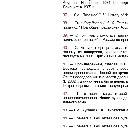
Ägyptens. Hildesheim, 1964. После
Лейпциге в 1905 г.
37.
— См.:
Breasted J. H.
History of d
38.
— См.:
Коцейовский A. Л.
Тексты
пирамид / Под общей редакцией А.С.
39.
— О том, как сложилась дальне
видимости, он погиб в России во вр
40.
— За четыре года до выхода в с
одному из папирусов, хранившихс
папируса № 3008. Призывания Исиды
41.
— Произведением, сделавшим Б.
Востока", вышедшая в свет впервы
переиздававшаяся. Первой же крупно
Опыт исследования в области древне
(В 2002 г. данная книга была переиз
Петрограде вышла в свет популярная 
42.
— В то время, когда второй т
национализирована. Новое руководс
данного тома.
43.
— См.:
Тураев Б. А.
Египетская ли
44.
—
Speleers L.
Les Textes des pyram
45
.
—
Speleers L.
Les Textes des pyram