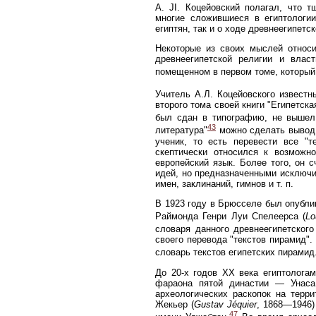
A. JI. Коцейовский полагал, что 
многие сложившиеся в египтологии
египтян, так и о ходе древнеегипетск
Некоторые из своих мыслей относи
древнеегипетской религии и влас
помещенном в первом томе, который 
Учитель А.Л. Коцейовского извест
второго тома своей книги "Египетска
был сдан в типографию, не вышел
43
литература"
можно сделать вывод, 
ученик, то есть перевести все "т
скептически относился к возможн
европейский язык. Более того, он
идей, но предназначенными исключи
имен, заклинаний, гимнов и т. п.
В 1923 году в Брюсселе был опублик
Раймонда Генри Луи Спелеерса (
Lo
словаря данного древнеегипетского
своего перевода "текстов пирамид".
словарь текстов египетских пирамид
До 20-х годов XX века египтолога
фараона пятой династии — Унаса,
археологических раскопок на терр
Жекьер (
Gustav Jéquier
, 1868—1946)
47