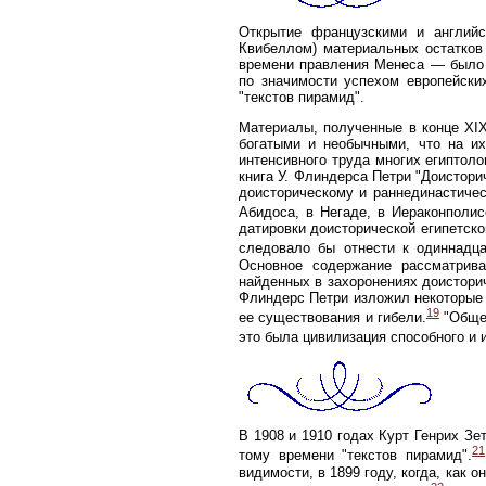
Открытие французскими и англий
Квибеллом) материальных остатков
времени правления Менеса — было 
по значимости успехом европейски
"текстов пирамид".
Материалы, полученные в конце XIX
богатыми и необычными, что на их
интенсивного труда многих египтол
книга У. Флиндерса Петри "Доистори
доисторическому и раннединастиче
Абидоса, в Негаде, в Иераконполис
датировки доисторической египетско
следовало бы отнести к одиннадца
Основное содержание рассматрива
найденных в захоронениях доисторич
Флиндерс Петри изложил некоторые 
19
ее существования и гибели.
"Общее
это была цивилизация способного и 
В 1908 и 1910 годах Курт Генрих Зет
21
тому времени "текстов пирамид".
видимости, в 1899 году, когда, как 