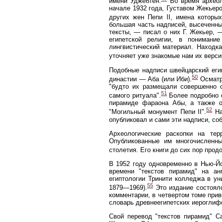
имени Уджебтен.
Во время археоло
начале 1932 года, Густавом Жекьер
других жен Пепи II, имена которы
большая часть надписей, высеченны
тексты, — писал о них Г. Жекьер, 
египетской религии, в понимани
лингвистический материал. Находк
уточняет уже знакомые нам их версии
Подобные надписи швейцарский еги
50
династии — Аба (или Иби).
Осматри
"будто их размещали совершенно с
51
самого ритуала".
Более подробно о
пирамиде фараона Абы, а также о
52
"Могильный монумент Пепи II".
На
опубликовал и сами эти надписи, со
Археологические раскопки на те
Опубликованные им многочисленны
столетия. Его книги до сих пор про
В 1952 году одновременно в Нью-Йо
времени "текстов пирамид" на ан
египтологии Тринити колледжа в ун
55
1879—1969).
Это издание состояло
комментарии, в четвертом томе прив
словарь древнеегипетских иероглиф
Свой перевод "текстов пирамид" С