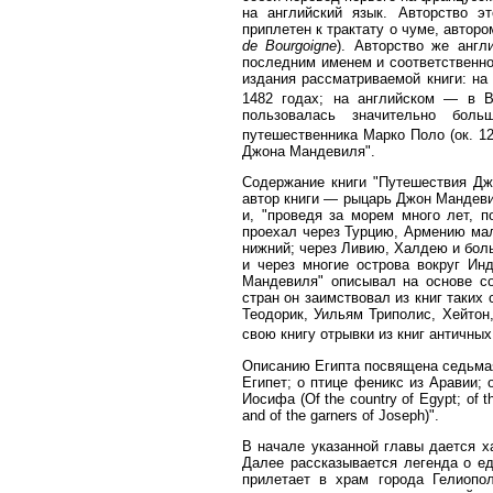
на английский язык. Авторство э
приплетен к трактату о чуме, автор
de Bourgoigne
). Авторство же анг
последним именем и соответственн
издания рассматриваемой книги: на
1482 годах; на английском — в В
пользовалась значительно боль
путешественника Марко Поло (ок. 1
Джона Мандевиля".
Содержание книги "Путешествия Дж
автор книги — рыцарь Джон Мандеви
и, "проведя за морем много лет, п
проехал через Турцию, Армению мал
нижний; через Ливию, Халдею и бол
и через многие острова вокруг Ин
Мандевиля" описывал на основе со
стран он заимствовал из книг таких
Теодорик, Уильям Триполис, Хейтон
свою книгу отрывки из книг античн
Описанию Египта посвящена седьмая
Египет; о птице феникс из Аравии; 
Иосифа (Of the country of Egypt; of the
and of the garners of Joseph)".
В начале указанной главы дается х
Далее рассказывается легенда о ед
прилетает в храм города Гелиопо