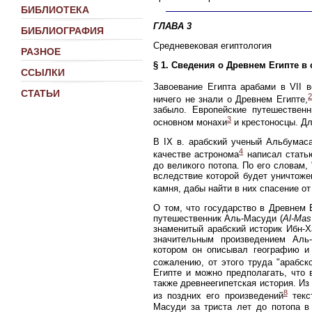
БИБЛИОТЕКА
ГЛАВА 3
БИБЛИОГРАФИЯ
Средневековая египтология
РАЗНОЕ
§ 1. Сведения о Древнем Египте 
ССЫЛКИ
Завоевание Египта арабами в VII в
СТАТЬИ
ничего не знали о Древнем Египте,
забыло. Европейские путешествен
3
основном монахи
и крестоносцы. Дл
В IX в. арабский ученый Альбумаса
4
качестве астронома
написал стать
до великого потопа. По его словам
вследствие которой будет уничтоже
камня, дабы найти в них спасение о
О том, что государство в Древнем 
путешественник Аль-Масуди (
Al-Mas'
знаменитый арабский историк Ибн-Х
значительным произведением Аль-
котором он описывал географию и 
сожалению, от этого труда "арабск
Египте и можно предполагать, что 
также древнеегипетская история. Из
8
из поздних его произведений
текст
Масуди за триста лет до потопа в