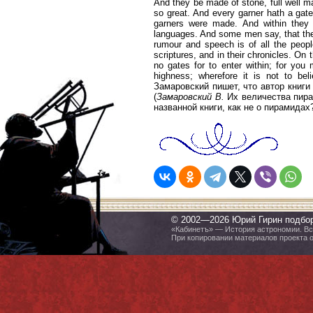
And they be made of stone, full well m
so great. And every garner hath a gate f
garners were made. And within they 
languages. And some men say, that they
rumour and speech is of all the people
scriptures, and in their chronicles. On 
no gates for to enter within; for yo
highness; wherefore it is not to bel
Замаровский пишет, что автор книги
(
Замаровский В.
Их величества пирам
названной книги, как не о пирамидах
© 2002—2026 Юрий Гирин подбо
«Кабинетъ» — История астрономии. Все
При копировании материалов проекта 