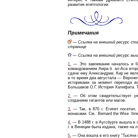
развития египтологии.
Примечания
— Ссылка на внешний ресурс ста
странице
— Ссылка на внешний ресурс вы
1.
— Это завоевание началось в 639
командованием Амра б. ал-Аса вторг
сдаче ему Александрии. Кир не явл
в то время два августала — Верхнег
историками за момент перехода вс
Большаков О.Г. История Халифата. Т.
2.
— Об этом свидетельствует уже
созданием гигантов или магов.
3.
— Так, в 870 г. Египет посетил
монахами. См.: Bernard the Wise. Itine
4.
— В 1488 г. в Аугсбурге вышла в 
г. в Венеции была издана, также на 
5.
— Она вошла в его книгу "Тысячи и