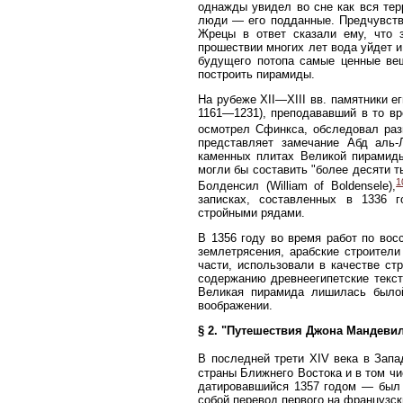
однажды увидел во сне как вся тер
люди — его подданные. Предчувств
Жрецы в ответ сказали ему, что 
прошествии многих лет вода уйдет и
будущего потопа самые ценные вещ
построить пирамиды.
На рубеже XII—XIII вв. памятники е
1161—1231), преподававший в то в
осмотрел Сфинкса, обследовал раз
представляет замечание Абд аль-
каменных плитах Великой пирамиды
могли бы составить "более десяти 
1
Болденсил (William of Boldensele),
записках, составленных в 1336 
стройными рядами.
В 1356 году во время работ по вос
землетрясения, арабские строител
части, использовали в качестве ст
содержанию древнеегипетские текст
Великая пирамида лишилась былой
воображении.
§ 2. "Путешествия Джона Мандеви
В последней трети XIV века в Запа
страны Ближнего Востока и в том чи
датировавшийся 1357 годом — был 
собой перевод первого на французск