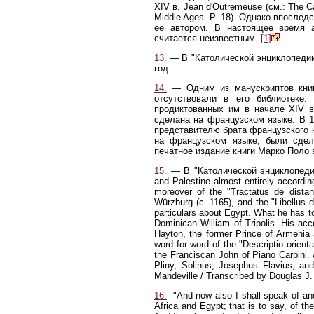
XIV в. Jean d'Outremeuse (см.: The Cam
Middle Ages. P. 18). Однако впослед
ее автором. В настоящее время а
считается неизвестным.
[1]
13.
— В "Католической энциклопедии"
год.
14.
— Одним из манускриптов книг
отсутствовали в его библиотеке
продиктованных им в начале XIV в
сделана на французском языке. В 1
представителю брата французского к
на французском языке, были сдел
печатное издание книги Марко Поло 
15.
— В "Католической энциклопедии
and Palestine almost entirely accordin
moreover of the "Tractatus de distan
Würzburg (с. 1165), and the "Libellus 
particulars about Egypt. What he has 
Dominican William of Tripolis. His acc
Hayton, the former Prince of Armenia 
word for word of the "Descriptio orien
the Franciscan John of Piano Carpini. 
Pliny, Solinus, Josephus Flavius, a
Mandeville / Transcribed by Douglas J. 
16.
-"And now also I shall speak of ano
Africa and Egypt; that is to say, of th