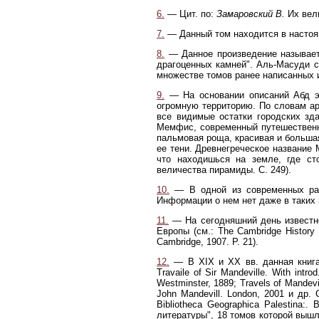
6.
— Цит. по:
Замаровский В.
Их вели
7.
— Данный том находится в настоя
8.
— Данное произведение называется
драгоценных камней". Аль-Масуди с
множестве томов ранее написанных 
9.
— На основании описаний Абд эл
огромную территорию. По словам ар
все видимые остатки городских зда
Мемфис, современный путешественн
пальмовая роща, красивая и большая
ее тени. Древнегреческое название
что находишься на земле, где ст
величества пирамиды. С. 249).
10.
— В одной из современных рабо
Информации о нем нет даже в таких 
11.
— На сегодняшний день известно
Европы (см.: The Cambridge History o
Cambridge, 1907. P. 21).
12.
— В XIX и XX вв. данная книга
Travaile of Sir Mandeville. With intr
Westminster, 1889; Travels of Mandevil
John Mandevill. London, 2001 и др.
Bibliotheca Geographica Palestina:.
литературы", 18 томов которой вышл