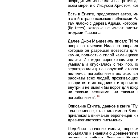
возродиться из пепла и на третий д
всем мире, и с Иисусом Христом, кот
Есть в Египте, продолжает автор, м
в этой стране называют яблоками Ра
там яблоко с дерева Адама, которое
(fig trees), которые не имеют лист
ягодами Фараона.
Далее Джон Мандевиль писал: "И т
вверх по течению Нила по направл
которые он разрешил возвести для
камня, полностью силой каменщиков;
велики. И каждое зернохранилище и
убывала и опускалась с тех пор, 
зернохранилищ на наружной сторон
являлись погребениями великих вл
рассказы всех людей, проживающих т
говорится в их надписях и хроника
внутри и не имели бы ворот для вхо
ни такими великими, ни такими 
16
погребениями".
Описание Египта, данное в книге "П
Тем не менее, эта книга имела бол
привлекала внимание европейцев к 
древнеегипетских письменах.
Подобное значение имели, впроче
добавляли к знаниям о древнеегипе
интерес к тайнам Древнего Египт