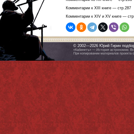
Комментарии к XIII книге — стр.287
Комментарии к XIV и XV книге — стр
© 2002—2026 Юрий Гирин подбо
«Кабинетъ» — История астрономии. Все
При копировании материалов проекта 