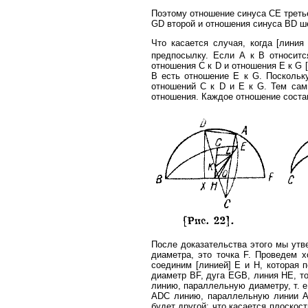
Поэтому отношение синуса СЕ третье
GD второй и отношения синуса BD шес
Что касается случая, когда [лини
предпосылку. Если А к B относит
отношения С к D и отношения Ε к G [
В есть отношение Ε к G. Поскольк
отношений С к D и Ε к G. Тем сам
отношения. Каждое отношение состав
После доказательства этого мы утв
диаметра, это точка F. Проведем 
соединим [линией] Ε и Н, которая 
диаметр BF, дуга EGB, линия НЕ, то
линию, параллельную диаметру, т. е
ADC линию, параллельную линии AD
будет другой; что касается плоскос