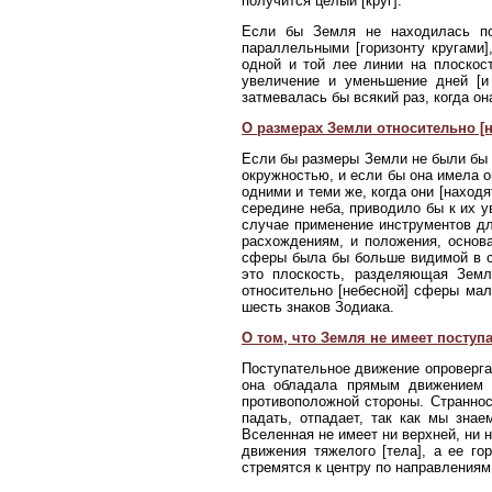
получится целый [круг].
Если бы Земля не находилась п
параллельными [горизонту кругами]
одной и той лее линии на плоскос
увеличение и уменьшение дней [и 
затмевалась бы всякий раз, когда о
О размерах Земли относительно [
Если бы размеры Земли не были бы н
окружностью, и если бы она имела 
одними и теми же, когда они [находя
середине неба, приводило бы к их у
случае применение инструментов д
расхождениям, и положения, основ
сферы была бы больше видимой в со
это плоскость, разделяющая Земл
относительно [небесной] сферы малы
шесть знаков Зодиака.
О том, что Земля не имеет поступ
Поступательное движение опроверга
она обладала прямым движением в
противоположной стороны. Страннос
падать, отпадает, так как мы знае
Вселенная не имеет ни верхней, ни 
движения тяжелого [тела], а ее го
стремятся к центру по направлениям