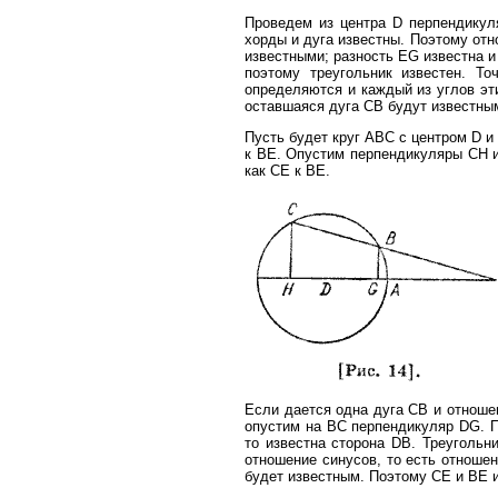
Проведем из центра D перпендикуля
хорды и дуга известны. Поэтому отн
известными; разность EG известна и
поэтому треугольник известен. Т
определяются и каждый из углов эт
оставшаяся дуга СВ будут известны
Пусть будет круг ABC с центром D и 
к BE. Опустим перпендикуляры СН и
как СЕ к BE.
Если дается одна дуга СВ и отношен
опустим на ВС перпендикуляр DG. П
то известна сторона DB. Треугольн
отношение синусов, то есть отношен
будет известным. Поэтому СЕ и BE 