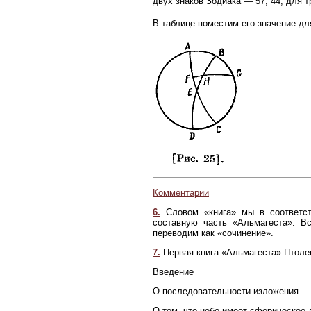
двух знаков Зодиака — 57; 44, для т
В таблице поместим его значение дл
Комментарии
6.
Словом «книга» мы в соответст
составную часть «Альмагеста». В
переводим как «сочинение».
7.
Первая книга «Альмагеста» Птоле
Введение
О последовательности изложения.
О том, что небо имеет сферическое 