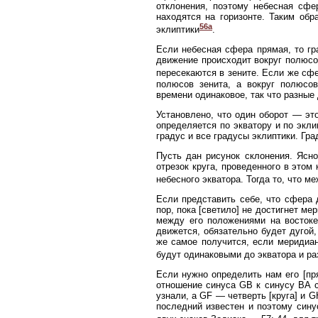
отклонения, поэтому небесная сфе
находятся на горизонте. Таким об
56а
эклиптики
.
Если небесная сфера прямая, то гр
движение происходит вокруг полюсов
пересекаются в зените. Если же сф
полюсов зенита, а вокруг полюсов
времени одинаковое, так что разные
Установлено, что один оборот — это
определяется по экватору и по экли
градус и все градусы эклиптики. Гра
Пусть дан рисунок склонения. Ясно
отрезок круга, проведенного в этом
небесного экватора. Тогда то, что м
Если представить себе, что сфера 
пор, пока [светило] не достигнет ме
между его положениями на востоке
движется, обязательно будет дугой,
же самое получится, если меридиа
будут одинаковыми до экватора и ра
Если нужно определить нам его [пря
отношение синуса GB к синусу ВА с
узнали, a GF — четверть [круга] и G
последний известен и поэтому сину