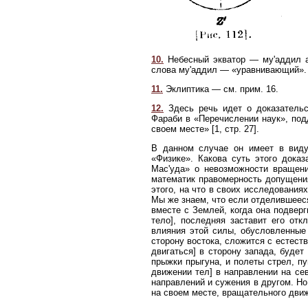
10.
Небесный экватор — му'аддил а
слова му'аддил — «уравнивающий».
11.
Эклиптика — см. прим. 16.
12.
Здесь речь идет о доказательс
Фараби в «Перечислении наук», подд
своем месте» [1, стр. 27].
В данном случае он имеет в виду
«Физике». Какова суть этого дока
Мас'уда» о невозможности вращени
математик правомерность допущени
этого, на что в своих исследованиях 
Мы же знаем, что если отделившееся
вместе с Землей, когда она подверг
тело], последняя заставит его отк
влияния этой силы, обусловленные
сторону востока, сложится с естес
двигаться] в сторону запада, буде
прыжки прыгуна, и полеты стрел, пу
движении тел] в направлении на се
направлений и сужения в другом. Но 
на своем месте, вращательного движе