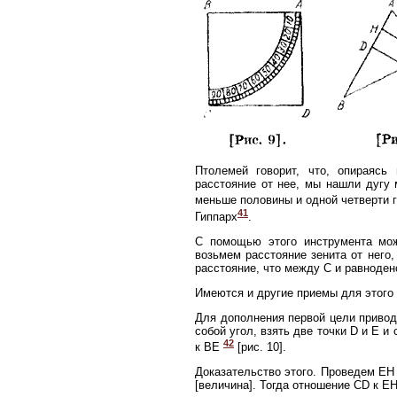
Птолемей говорит, что, опираясь
расстояние от нее, мы нашли дугу 
меньше половины и одной четверти г
41
Гиппарх
.
С помощью этого инструмента мож
возьмем расстояние зенита от него,
расстояние, что между С и равноден
Имеются и другие приемы для этого 
Для дополнения первой цели приво
собой угол, взять две точки D и Ε 
42
к BE
[рис. 10].
Доказательство этого. Проведем ЕН
[величина]. Тогда отношение CD к Е