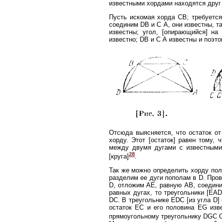
известными хордами находятся друг 
Пусть искомая хорда СВ; требуется
соединим DB и С А, они известны, т
известны; угол, [опирающийся] на
известно; DB и С А известны и поэт
Отсюда выясняется, что остаток от
хорду. Этот [остаток] равен тому, 
между двумя дугами с известными 
28
[круга]
.
Так же можно определить хорду поло
разделим ее дуги пополам в D. Про
D, отложим АЕ, равную АВ, соедини
равных дугах, то треугольники [EA
DC. В треугольнике EDC [из угла D
остаток ЕС и его половина EG изв
прямоугольному треугольнику DGC С