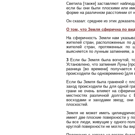
Светила [также] заставляют наблюда
если бы они были плоскими или им
форме на различном расстоянии от 
Он сказал: среднее из этих доказат
О том, что Земля сферична по ви
На сферичность Земли нам указыва
жителей стран, расположенных по д
жителей стран, протяженных по ш
выясняется по лунным затмениям, а
3
Если бы Земля была вогнутой, то 
Установлено, что затмения Луны [про
разница [во времени] получается
происходили бы одновременно [для в
Если бы Земля была граненой с пло
заход происходили бы для одной гра
грани не очень влияют на сферичн
местностях различной долготы с 
восходами и заходами звезд; они 
плоскостей.
Земля не может иметь цилиндричес
имеет две плоские поверхности у п
бы все люди, живущие у одного пол
круглой поверхности не могло бы ви
Положение с запада на восток будет