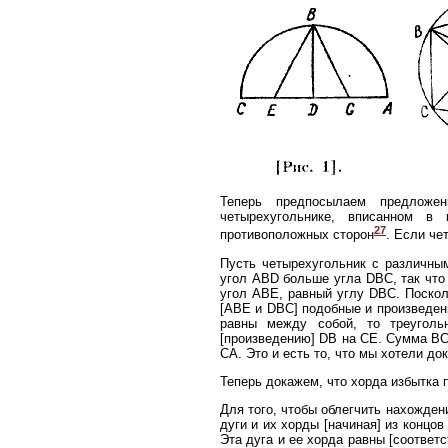
Теперь предпосылаем предложе
четырехугольнике, вписанном в
27
противоположных сторон
. Если че
Пусть четырехугольник с различным
угол ABD больше угла DBC, так что
угол ABE, равный углу DBC. Поскол
[ABE и DBC] подобные и произведен
равны между собой, то треугол
[произведению] DB на СЕ. Сумма ВС
СА. Это и есть то, что мы хотели док
Теперь докажем, что хорда избытка 
Для того, чтобы облегчить нахожде
дуги и их хорды [начиная] из концов
Эта дуга и ее хорда равны [соответс