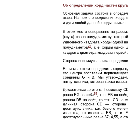
Об определении хорд частей круга
Основная задача состоит в определ
шара. Начнем с определения хорд; 
и дуги любой данной хорды, считая, 
В этом месте совершенно не рассма
[круга] равна полудиаметру, который
удвоенного квадрата хорды одной ше
23
полудиаметра
, т. е. хорды одной 
квадрата диаметра квадрата первой
Сторона восьмиугольника определяе
Если мы хотим определить хорды одн
его центра восставим перпендику
соединим G и В. Мы утверждаем,
пятиугольника, которая также извест
Доказательство этого. Поскольку C
25
равно EG на себя
, т. е. ЕВ на се
равная DB на себя, то есть CD на 
длинная сторона CD — сторона ш
десятиугольника, как было отмече
известна, то известна ЕВ, т. е
десятиугольника равна 37; 4,55, а ст