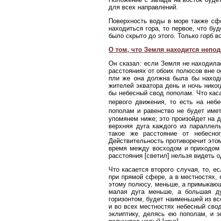
для всех направлений.
Поверхность воды в море также сфе
находиться гора, то первое, что бу
было скрыто до этого. Только горб в
О том, что Земля находится непод
Он сказал: если Земля не находила
расстояниях от обоих полюсов вне о
пли же она должна была бы находи
жителей экватора день и ночь никог
бы небесный свод пополам. Что каса
первого движения, то есть на неб
пополам и равенство не будет имет
упомянем ниже; это произойдет на д
верхняя дуга каждого из параллел
такое же расстояние от небесно
Действительность противоречит этому
время между восходом и приходом 
расстояния [светил] нельзя видеть 
Что касается второго случая, то, е
при прямой сфере, а в местностях,
этому полюсу, меньше, а примыкаю
малая дуга меньше, а большая ду
горизонтом, будет наименьшей из все
и во всех местностях небесный свод
эклиптику, делясь ею пополам, и э