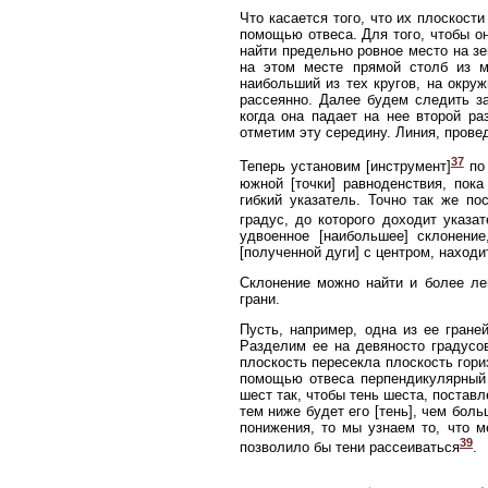
Что касается того, что их плоскост
помощью отвеса. Для того, чтобы о
найти предельно ровное место на зем
на этом месте прямой столб из м
наибольший из тех кругов, на окруж
рассеянно. Далее будем следить за 
когда она падает на нее второй р
отметим эту середину. Линия, провед
37
Теперь установим [инструмент]
по 
южной [точки] равноденствия, пок
гибкий указатель. Точно так же п
градус, до которого доходит указа
удвоенное [наибольшее] склонени
[полученной дуги] с центром, находи
Склонение можно найти и более ле
грани.
Пусть, например, одна из ее гран
Разделим ее на девяносто градусов
плоскость пересекла плоскость гори
помощью отвеса перпендикулярный 
шест так, чтобы тень шеста, поставл
тем ниже будет его [тень], чем бо
понижения, то мы узнаем то, что 
39
позволило бы тени рассеиваться
.