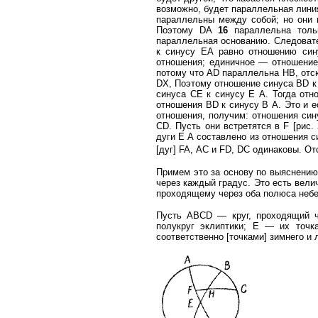
возможно, будет параллельная лини
параллельны между собой; но они 
Поэтому DA
16
параллельна тольк
параллельная основанию. Следовате
к синусу ЕА равно отношению сину
отношения; единичное — отношение
потому что AD параллельна НВ, отсюд
DX, Поэтому отношение синуса BD к
синуса СЕ к синусу Ε А. Тогда от
отношения BD к синусу В А. Это и е
отношения, получим: отношения син
CD. Пусть они встретятся в F [рис.
дуги Ε А составлено из отношения с
[дуг] FA, АС и FD, DC одинаковы. От
Примем это за основу по выяснению
через каждый градус. Это есть велич
проходящему через оба полюса небес
Пусть ABCD — круг, проходящий ч
полукруг эклиптики; Ε — их точка
соответственно [точками] зимнего и 