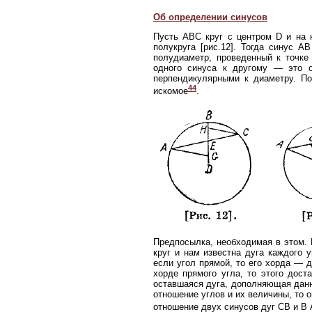
Об определении синусов
Пусть ABC круг с центром D и на 
полукруга [рис.12]. Тогда синус 
полудиаметр, проведенный к точке
одного синуса к другому — это о
перпендикулярными к диаметру. По
44
искомое
.
Предпосылка, необходимая в этом. 
круг и нам известна дуга каждого 
если угол прямой, то его хорда — д
хорде прямого угла, то этого дост
оставшаяся дуга, дополняющая данну
отношение углов и их величины, то 
отношение двух синусов дуг СВ и В 