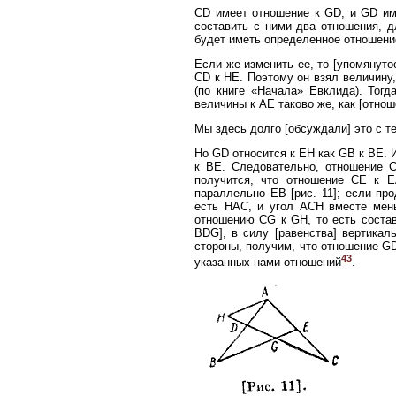
CD имеет отношение к GD, и GD им
составить с ними два отношения, д
будет иметь определенное отношение
Если же изменить ее, то [упомянуто
CD к НЕ. Поэтому он взял величину,
(по книге «Начала» Евклида). Тогд
величины к АЕ таково же, как [отно
Мы здесь долго [обсуждали] это с т
Но GD относится к ЕН как GB к BE. 
к BE. Следовательно, отношение 
получится, что отношение СЕ к 
параллельно ЕВ [рис. 11]; если пр
есть НАС, и угол АСН вместе мен
отношению CG к GH, то есть соста
BDG], в силу [равенства] вертикал
стороны, получим, что отношение G
43
указанных нами отношений
.