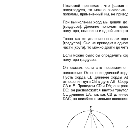
Птолемей принимает, что [самая 
полуградуса, то можно вычислить
пополам, примененный им, не приводи
При вычислении хорд мы дошли до х
[градусов]. Деление пополам прив
полутора; половины и одной четверт
Точно так же деление пополам одно
[градусов]. Оно не приводит к одно
части [круга], то можно дойти до че
Если можно было бы определить хор
полутора градусов.
Он сказал: если это невозможно,
положение. Отношение длинной хорд
Пусть хорда СВ длиннее хорды АВ
отношения дуги СВ к дуге АВ. Соеди
СА в Е. Проведем CD и DА; они равн
DG; он расположится внутри треуго
СЕ длиннее ΕА, так как СВ длиннее
DAC, но неизбежно меньше внешнего