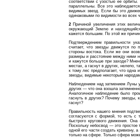
соответствии с узостью ее орбиты. 
параллельны. Все это наблюдается
видимых звезд. Если бы это движе
одинаковыми по видимости во всех 
2
Причиной увеличения этих величи
окружающий Землю и находящийся 
кажется большим. По этой же причи
Подтверждением правильности указ
считает, что звезды движутся по 
стороны востока. Если же они возв
размеры и расстояние между ними н
и кажутся больше при заходе? Мнени
местах, а гаснут в других, нелепо, 
к тому лес предполагает, что одна и
звезды, видимые некоторым народам
Наблюдением над затмением Луны ус
других — что она взошла затемненной
Аналогичное наблюдение было прои
гаснуть в других? Почему звезды, к
гаснут?
Правильность нашего мнения подтве
согласуются с формой, то есть с 
быстрого кругового движения. Она
Поскольку небосвод — это простое т
одной его части создать кривизну, а
только на сфере. Только сфера мож