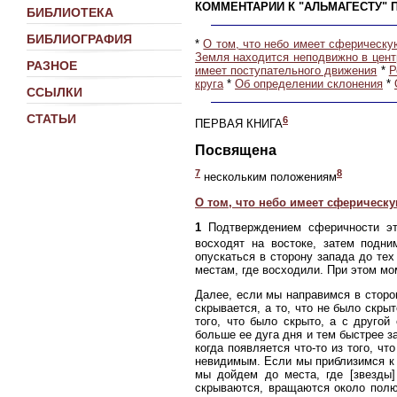
КОММЕНТАРИИ К "АЛЬМАГЕСТУ" 
БИБЛИОТЕКА
БИБЛИОГРАФИЯ
*
О том, что небо имеет сферическ
Земля находится неподвижно в цент
РАЗНОЕ
имеет поступательного движения
*
Р
круга
*
Об определении склонения
*
ССЫЛКИ
СТАТЬИ
6
ПЕРВАЯ КНИГА
Посвящена
7
8
нескольким положениям
О том, что небо имеет сферическ
1
Подтверждением сферичности это
восходят на востоке, затем подни
опускаться в сторону запада до тех
местам, где восходили. При этом мо
Далее, если мы направимся в сторон
скрывается, а то, что не было скр
того, что было скрыто, а с другой
больше ее дуга дня и тем быстрее за
когда появляется что-то из того, чт
невидимым. Если мы приблизимся к п
мы дойдем до места, где [звезды]
скрываются, вращаются около полюс