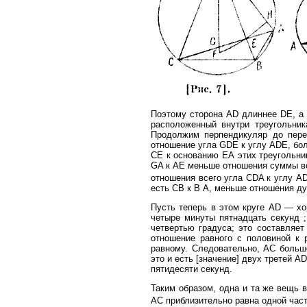
Поэтому сторона AD длиннее DE, a 
расположенный внутри треугольник
Продолжим перпендикуляр до перес
отношение угла GDE к углу ADE, бо
СЕ к основанию ЕА этих треугольни
GA к АЕ меньше отношения суммы вс
отношения всего угла CDA к углу A
есть СВ к В А, меньше отношения ду
Пусть теперь в этом круге AD — хо
четыре минуты пятнадцать секунд 
четвертью градуса; это составляет
отношение равного с половиной к 
равному. Следовательно, АС больш
это и есть [значение] двух третей 
пятидесяти секунд.
Таким образом, одна и та же вещь 
АС приблизительно равна одной час