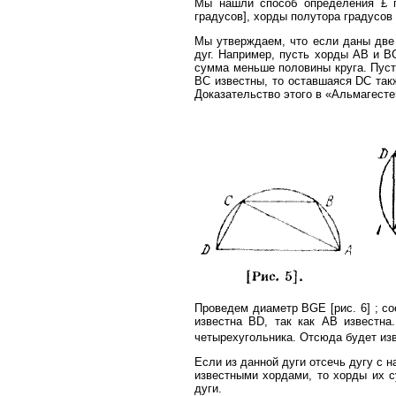
Мы нашли способ определения £ п
градусов], хорды полутора градусов 
Мы утверждаем, что если даны две
дуг. Например, пусть хорды АВ и В
сумма меньше половины круга. Пуст
ВС известны, то оставшаяся DC так
Доказательство этого в «Альмагесте
Проведем диаметр BGE [рис. 6] ; с
известна BD, так как АВ известн
четырехугольника. Отсюда будет изв
Если из данной дуги отсечь дугу с 
известными хордами, то хорды их 
дуги.