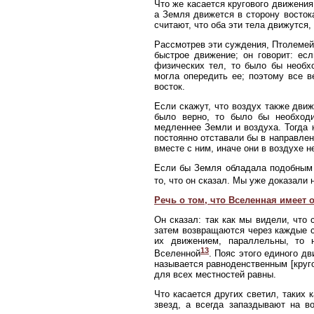
Что же касается кругового движения
а Земля движется в сторону восток
считают, что оба эти тела движутся
Рассмотрев эти суждения, Птолемей
быстрое движение; он говорит: ес
физических тел, то было бы необх
могла опередить ее; поэтому все в
восток.
Если скажут, что воздух также дви
было верно, то было бы необходи
медленнее Земли и воздуха. Тогда 
постоянно отставали бы в направлен
вместе с ним, иначе они в воздухе н
Если бы Земля обладала подобным 
то, что он сказал. Мы уже доказали
Речь о том, что Вселенная имеет
Он сказал: так как мы видели, что 
затем возвращаются через каждые с
их движением, параллельны, то
13
Вселенной
. Пояс этого единого д
называется равноденственным [кругом
для всех местностей равны.
Что касается других светил, таких 
звезд, а всегда запаздывают на в