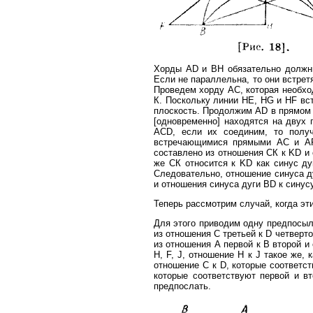
Хорды AD и ВН обязательно должны
Если не параллельна, то они встретя
Проведем хорду АС, которая необход
К. Поскольку линии НЕ, HG и HF вст
плоскость. Продолжим AD в прямом н
[одновременно] находятся на двух 
ACD, если их соединим, то получ
встречающимися прямыми АС и AF
составлено из отношения СК к KD и о
же СК относится к KD как синус ду
Следовательно, отношение синуса д
и отношения синуса дуги BD к синусу
Теперь рассмотрим случай, когда эти
Для этого приводим одну предпосыл
из отношения С третьей к D четверто
из отношения А первой к В второй и 
Н, F, J, отношение Η к J такое же, 
отношение С к D, которые соответст
которые соответствуют первой и вт
предпослать.