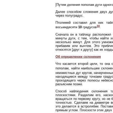
[Путем деления пополам дуги одного
Далее способом сложения двух дуг
через полуградус.
Птолемей составил для них табл
34
восьмидесяти
10
градусов
.
Сначала он в таблицу расположил 
минуты дуги, с тем, чтобы найти х
несколько минут. Для этого умнож
прибавим или вычтем. Это приближ
относятся [друг к другу] как их хорд
Об определении склонения
Что касается второй цели, то она 
пополам, найти наибольшее склоне
неизвестных дуг кругов, начерченны
находящиеся между точками градус
проходящего через полюсы небесно
разъясним позже.
Способ наблюдения склонения т
плоскостями. Разделим его, наско
вращаться по первому кругу, но не 
точностью. Сделаем на диаметре вн
это делается в астролябии. Постав
прямым углом. Плоскости этих двух 