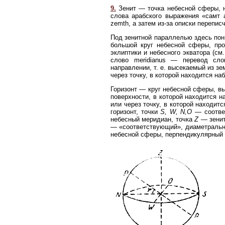
9.
Зенит — точка небесной сферы, н
слова арабского выражения «самт а
zemth, а затем из-за описки переписч
Под зенитной параллелью здесь по
большой круг небесной сферы, пр
эклиптики и небесного экватора (см
слово meridianus — перевод сло
направлении, т. е. высекаемый из 
через точку, в которой находится на
Горизонт — круг небесной сферы, в
поверхности, в которой находится н
или через точку, в которой находит
горизонт, точки
S, W, N,O
— соответ
небесный меридиан, точка
Ζ
— зенит
— «соответствующий», диаметральн
небесной сферы, перпендикулярный к