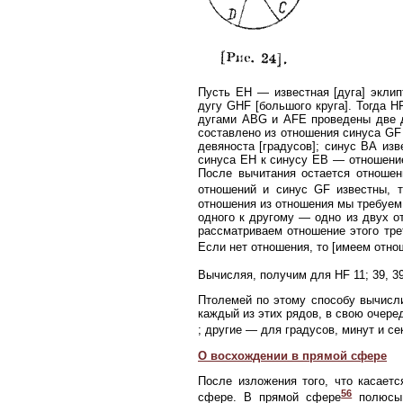
Пусть ЕH — известная [дуга] эклип
дугу GHF [большого круга]. Тогда 
дугами ABG и AFE проведены две
составлено из отношения синуса GF 
девяноста [градусов]; синус ВА из
синуса ЕН к синусу ЕВ — отношение 
После вычитания остается отношен
отношений и синус GF известны, т
отношения из отношения мы требуем 
одного к другому — одно из двух от
рассматриваем отношение этого тре
Если нет отношения, то [имеем отно
Вычисляя, получим для HF 11; 39, 39
Птолемей по этому способу вычисли
каждый из этих рядов, в свою очеред
; другие — для градусов, минут и се
О восхождении в прямой сфере
После изложения того, что касает
56
сфере. В прямой сфере
полюсы 