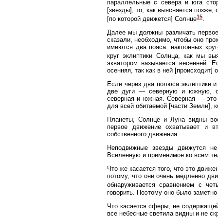
параллельные с севера и юга сто
[звезды], то, как выясняется позже
15
[по которой движется] Солнце
.
Далее мы должны различать первое 
сказали, необходимо, чтобы оно пр
имеются два пояса: наклонных круг
круг эклиптики Солнца, как мы вы
экватором называется весенней. Е
осенняя, так как в ней [происходит]
Если через два полюса эклиптики и 
две дуги — северную и южную, о
северная и южная. Северная — это т
для всей обитаемой [части Земли], 
Планеты, Солнце и Луна видны во
первое движение охватывает и вт
собственного движения.
Неподвижные звезды движутся не
Вселенную и применимое ко всем тел
Что же касается того, что это движе
потому, что они очень медленно дви
обнаруживается сравнением с че
говорить. Поэтому оно было заметно 
Что касается сферы, не содержащей 
все небесные светила видны и не ск