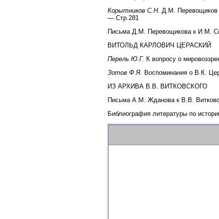
Корытников С.Н.
Д.М. Перевощиков 
— Стр.281
Письма Д.М. Перевощикова к И.М. Си
ВИТОЛЬД КАРЛОВИЧ ЦЕРАСКИЙ
Перель Ю.Г.
К вопросу о мировоззре
Зотов Ф.Я
. Воспоминания о В.К. Це
ИЗ АРХИВА В.В. ВИТКОВСКОГО
Письма А.М. Жданова к В.В. Витков
Библиография литературы по истории