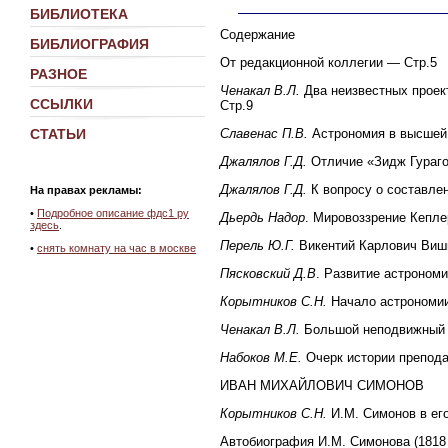
БИБЛИОТЕКА
Содержание
БИБЛИОГРАФИЯ
От редакционной коллегии — Стр.5
РАЗНОЕ
Ченакал В.Л.
Два неизвестных проект
ССЫЛКИ
Стр.9
СТАТЬИ
Славенас П.В.
Астрономия в высшей
Джалялов Г.Д.
Отличие «Зидж Гураго
Джалялов Г.Д.
К вопросу о составле
На правах рекламы:
•
Подробное описание фдс1 ру
Дьердь Надор
. Мировоззрение Кепле
здесь
.
Перель Ю.Г.
Викентий Карлович Виш
•
снять комнату на час в москве
Пясковский Д.В
. Развитие астроном
Корытников С.Н.
Начало астрономии
Ченакал В.Л.
Большой неподвижный т
Набоков М.Е.
Очерк истории препода
ИВАН МИХАЙЛОВИЧ СИМОНОВ
Корытников С.Н.
И.М. Симонов в ег
Автобиография И.М. Симонова (1818 