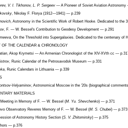
rev, V. I. Tikhonov, L. P. Sergeev
— A Pioneer of Soviet Aviation Astronomy
ikovsky
, Nikolay F. Florya (1912—1941) — p.239
onovich
, Astronomy in the Scientific Work of Robert Hooke. Dedicated to the 3
tov
, F. — W. Bessel's Contribution to Geodesy Development — p.291
remeeva
, On the Threshold into Supergalaxies. Dedicated to the centenary of
Y OF THE CALENDAR & CHRONOLOGY
atian
, Akop Krymetsi — An Armenian Chronologist of the XlV-XVth cc — p.31
istrov
, Runic Calendar of the Petrosavodsk Museum — p.331
mka
, Runic Calendars in Lithuania — p.339
S
rontsov-Velyaminov
, Astronomical Moscow in the '20s (biographical comment
NTARY MATERIALS
 Meeting in Memory of F. — W. Bessel (
M. Yu. Shevchenko
) — p.371
ovo Observatory Reveres Memory of F. — W. Bessel (
M. S. Chubei
) — p.373
ession of Astronomy History Section (
S. V. Zhitomirsky
) — p.375
thors — p.376