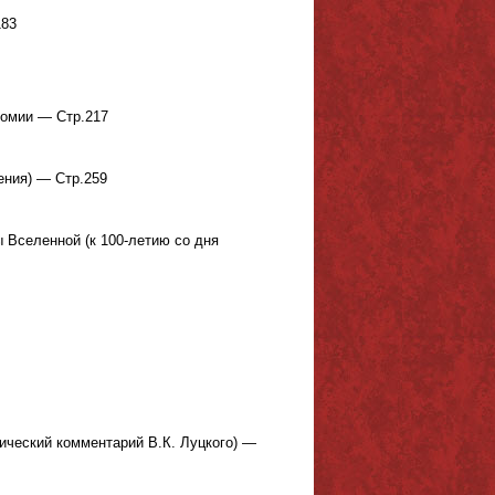
183
номии — Стр.217
ения) — Стр.259
ы Вселенной (к 100-летию со дня
ический комментарий В.К. Луцкого) —