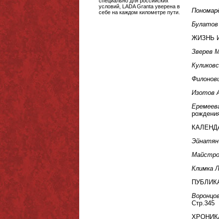
специально для российских
условий, LADA Granta уверена в
Пономар
себе на каждом километре пути.
Булатов
ЖИЗНЬ 
Зверев М
Куликовс
Филонови
Изотов А
Еремеева
рождения
КАЛЕНД
Эйнатян
Майстро
Климка Л
ПУБЛИК
Воронцов
Стр.345
ХРОНИК