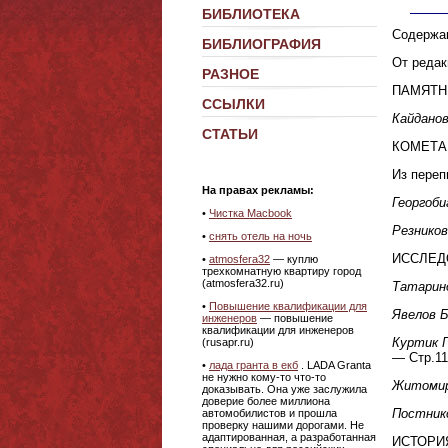
БИБЛИОТЕКА
Содержа
БИБЛИОГРАФИЯ
От редак
РАЗНОЕ
ПАМЯТН
ССЫЛКИ
Кайданов
СТАТЬИ
КОМЕТА
Из переп
На правах рекламы:
Георгобиа
•
Чистка Macbook
Резников
•
снять отель на ночь
ИССЛЕД
•
atmosfera32
— куплю
трехкомнатную квартиру город
(atmosfera32.ru)
Татарин
•
Повышение квалификации для
Явелов Б
инженеров
— повышение
квалификации для инженеров
Куртик Г
(rusapr.ru)
— Стр.11
•
лада гранта в екб
. LADA Granta
не нужно кому-то что-то
Житомир
доказывать. Она уже заслужила
доверие более миллиона
Постнико
автомобилистов и прошла
проверку нашими дорогами. Не
адаптированная, а разработанная
ИСТОРИ