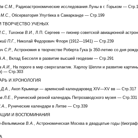
ёв С.М.
, Радиоастрономические исследования Луны в г. Горьком — Стр.
 М.С.
, Обсерватория Улугбека в Самарканде — Стр.199
И ТВОРЧЕСТВО УЧЕНЫХ
.С., Тихонов В.И.
, Л.П. Сергеев — пионер советской авиационной астро
кий П.Г.
, Николай Федорович Флоря (1912—1941) — Стр.239
ч С.Р.
, Астрономия в творчестве Роберта Гука (к 350-летию со дня рожд
.А.
, Вклад Бесселя в развитие высшей геодезии — Стр.291
 A.И.
, На пороге в мир сверхгалактик. Харлоу Шепли и развитие картин
) — Стр.303
АРЬ И ХРОНОЛОГИЯ
 Д.А.
, Акоп Крымеци — армянский календаровед XIV—XV вв — Стр.317
в Л.Е.
, Рунический резной календарь Петрозаводского музея — Стр.331
.А.
, Рунические календари в Литве — Стр.339
АЦИИ И ВОСПОМИНАНИЯ
-Вельяминов B.А.
, Астрономическая Москва в двадцатые годы (биограф
А