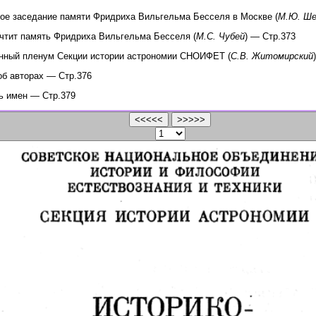
е заседание памяти Фридриха Вильгельма Бесселя в Москве (
М.Ю. Ше
чтит память Фридриха Вильгельма Бесселя (
М.С. Чубей
) — Стр.373
нный пленум Секции истории астрономии СНОИФЕТ (
С.В. Житомирский
об авторах — Стр.376
ь имен — Стр.379