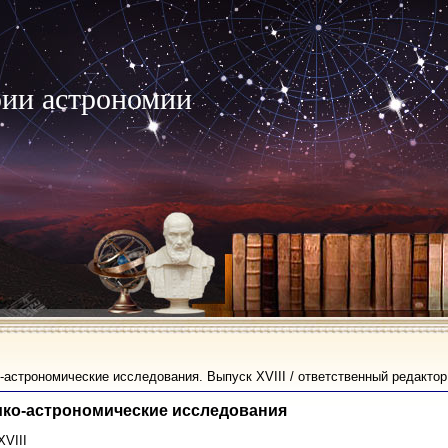
рии астрономии
-астрономические исследования. Выпуск XVIII / ответственный редакто
ко-астрономические исследования
VIII