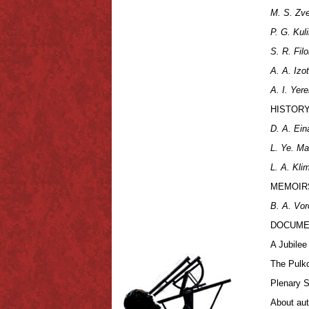
M. S. Zve
P. G. Kul
S. R. Fil
A. A. Izo
A. I. Ye
HISTOR
D. A. Ein
L. Ye. Ma
L. A. Kli
MEMOIR
B. A. Vo
DOCUME
A Jubilee
The Pulk
Plenary S
About au