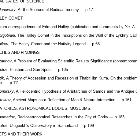
AL DATES OF SCIENCE
idanovsky
, At the Sources of Radioastronomy — p.17
LLEY COMET
 from correspondence of Edmond Halley (publication and comments by
Yu. A.
rgobiani
, The Halley Comet in the Inscriptions on the Wall of the Lykhny Ca
nikov
, The Halley Comet and the Nativity Legend — p.65
CHES AND FINDINGS
tarinov
, A Problem of Evaluating Scientific Results Significance (contempor
elov
, Einstein and Sun Spots — p.105
tik
, A Theory of Accession and Recession of Thabit Ibn Kurra. On the problem 
on — p.111
tomirsky
, A Heliocentric Hypothesis of Aristarchus of Samos and the Antiqu
tnikov
, Ancient Maps as a Reflection of Man & Nature Interaction — p.161
ATORIES. ASTRONOMICAL BODIES. MUSEUMS.
nomariov
, Radioastronomical Researches in the City of Gorky — p.183
atov
, Ulugbekh's Observatory in Samarkand — p.199
STS AND THEIR WORK