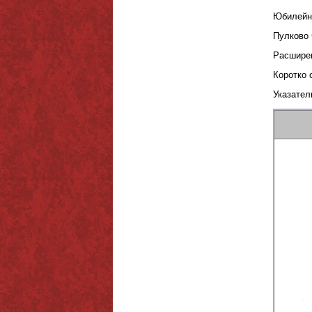
Юбилейно
Пулково 
Расшире
Коротко 
Указател