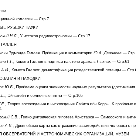
ние
ционной коллегии — Стр.7
ЫЕ РУБЕЖИ НАУКИ
ский Н.Л.
, У истоков радиоастрономии — Стр.17
 ГАЛЛЕЯ
иски Эдмонда Галлея. Публикация и комментарии
Ю.А. Данилова
— Стр.
ни Г.Г.
, Комета Галлея в надписи на стене храма в Лыхнах — Стр.61
 А.И.
, Комета Галлея: демистификация рождественской легенды — Стр.
ОВАНИЯ И НАХОДКИ
ов Ю.Б.
, Проблема оценки значимости научных результатов (достижения
.Е.
, Эйнштейн и солнечные пятна — Стр.105
.Е.
, Теория восхождения и нисхождения Сабита ибн Корры. К проблеме
1
ский С.В.
, Гелиоцентрическая гипотеза Аристарха — Самосского и анти
в А.В.
, Древнейшие карты как отражение взаимодействия человека с п
Я ОБСЕРВАТОРИЙ И АСТРОНОМИЧЕСКИХ ОРГАНИЗАЦИЙ. МУЗЕИ