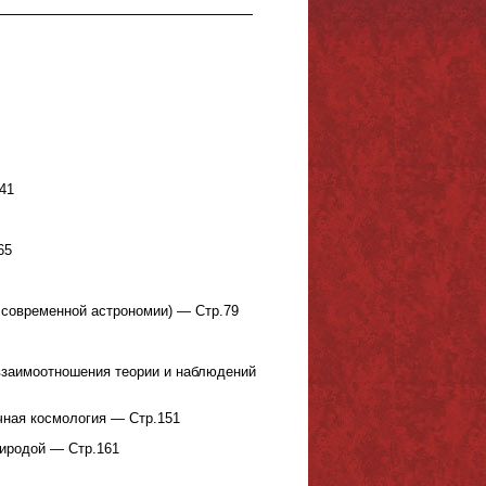
41
65
 современной астрономии) — Стр.79
 взаимоотношения теории и наблюдений
чная космология — Стр.151
риродой — Стр.161