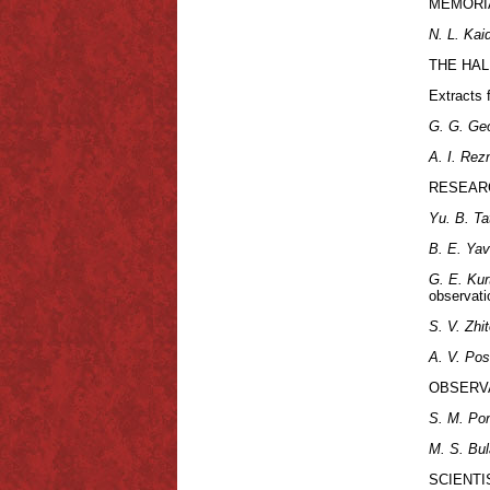
MEMORI
N. L. Ka
THE HA
Extracts
G. G. Geo
A. I. Rez
RESEAR
Yu. B. Ta
B. E. Yav
G. E. Kur
observati
S. V. Zhi
A. V. Pos
OBSERV
S. M. Po
M. S. Bul
SCIENTI