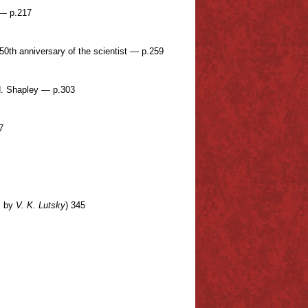
 — p.217
50th anniversary of the scientist — p.259
 H. Shapley — p.303
7
s by
V. K. Lutsky
) 345