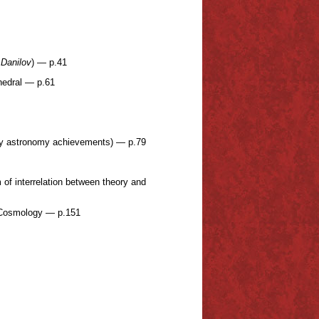
 Danilov
) — p.41
thedral — p.61
ary astronomy achievements) — p.79
of interrelation between theory and
e Cosmology — p.151