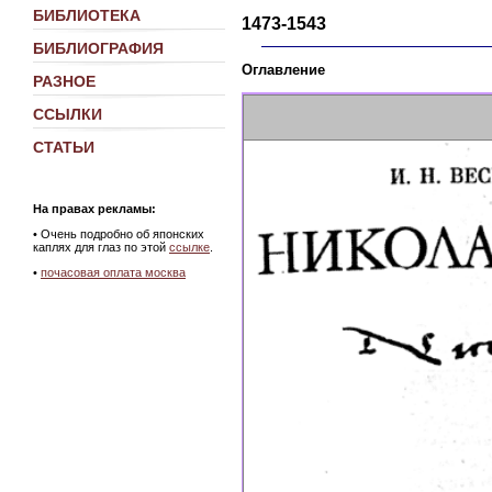
БИБЛИОТЕКА
1473-1543
БИБЛИОГРАФИЯ
Оглавление
РАЗНОЕ
ССЫЛКИ
СТАТЬИ
На правах рекламы:
•
Очень подробно об японских
каплях для глаз по этой
ссылке
.
•
почасовая оплата москва