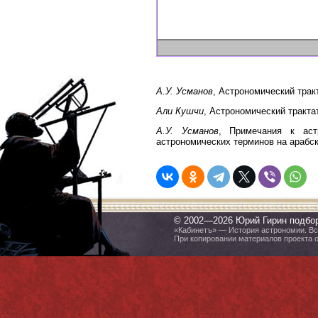
А.У. Усманов
, Астрономический трак
Али Кушчи
, Астрономический тракта
А.У. Усманов
, Примечания к аст
астрономических терминов на арабск
© 2002—2026 Юрий Гирин подбо
«Кабинетъ» — История астрономии. Все
При копировании материалов проекта 