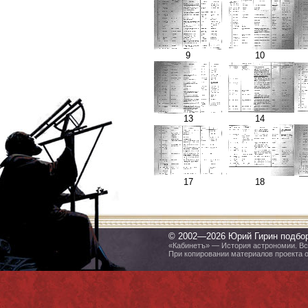
9
10
13
14
17
18
© 2002—2026 Юрий Гирин подбо
«Кабинетъ» — История астрономии. Все
При копировании материалов проекта 