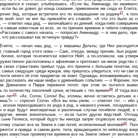
радовался и сказал, улыбнувшись: «Если бы, Аминандр, он занимался
и если бы он довел до конца сказание, привезенное им сюда из Египта,
17
рочих бед, которые встретили его по возвращении на родину
, я пол
бо иной поэт не мог бы превзойти его славой». «А что это было за с
, — ответил наш дед, — величайшего из деяний, когда-либо совершенн
 и самым известным из всех, но по причине времени и гибели совершив
«Расскажи с самого начала, — попросил Аминандр, — в чем дело, при 
, что рассказывал как истинную правду?»
 Египте, — начал наш дед, — у вершины Дельты, где Нил расходится
; главный город этого нома — Саис, откуда, между прочим, был родом
богиня, которая по-египетски зовется Нейт, а по-эллински, как утве
ружественно расположены к афинянам и притязают на некое родство 
 в своих странствиях прибыл туда, его приняли с большим почетом; ко
 самых сведущих среди жрецов, ему пришлось убедиться, что ни сам он
 почти ничего об этих предметах не знает. Однажды, вознамерившись пе
ал рассказать им наши мифы о древнейших событиях — о Форонее, почи
как Девкалион и Пирра пережили потоп; при этом он пытался вывес
20
ь по количеству поколений сроки, истекшие с тех времен
. И тогда во
21
ных лет
: «Ах, Солон, Солон! Вы, эллины, вечно остаетесь детьми, и
ришь?» — спросил Солон. «Все вы юны умом, — ответил тот, — ибо у
, искони переходившего из рода в род, и никакого учения, поседевшего
и и еще будут многократные и различные случаи погибели людей, и 
другие, менее значительные, — из-за тысяч других бедствий. Отсюд
 сыне Гелиоса, который будто бы некогда запряг отцовскую колесницу,
22
потому спалил все на Земле и сам погиб, испепеленный молнией
. Пол
ржится и правда: в самом деле, тела, вращающиеся по небосводу вокру
ерез известные промежутки времени все на Земле гибнет от великого п