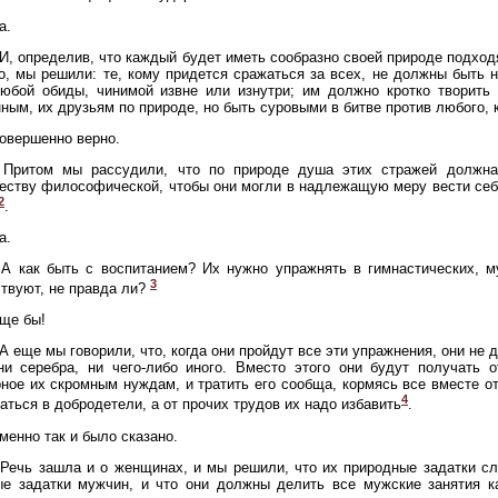
а.
 И, определив, что каждый будет иметь сообразно своей природе подхо
о, мы решили: те, кому придется сражаться за всех, не должны быть 
любой обиды, чинимой извне или изнутри; им должно кротко творить
ным, их друзьям по природе, но быть суровыми в битве против любого, кт
Совершенно верно.
 Притом мы рассудили, что по природе душа этих стражей должн
ству философической, чтобы они могли в надлежащую меру вести себя 
2
.
а.
 А как быть с воспитанием? Их нужно упражнять в гимнастических, м
3
твуют, не правда ли?
Еще бы!
 А еще мы говорили, что, когда они пройдут все эти упражнения, они не
ни серебра, ни чего-либо иного. Вместо этого они будут получать о
ное их скромным нуждам, и тратить его сообща, кормясь все вместе о
4
аться в добродетели, а от прочих трудов их надо избавить
.
Именно так и было сказано.
 Речь зашла и о женщинах, и мы решили, что их природные задатки сл
е задатки мужчин, и что они должны делить все мужские занятия ка