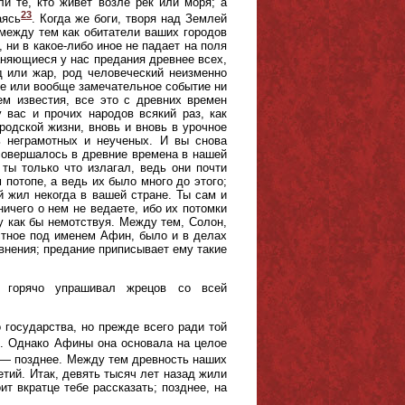
 те, кто живет возле рек или моря; а
23
аясь
. Когда же боги, творя над Землей
 между тем как обитатели ваших городов
 ни в какое-либо иное не падает на поля
раняющиеся у нас предания древнее всех,
д или жар, род человеческий неизменно
е или вообще замечательное событие ни
м известия, все это с древних времен
 вас и прочих народов всякий раз, как
родской жизни, вновь и вновь в урочное
ь неграмотных и неученых. И вы снова
 совершалось в древние времена в нашей
ты только что излагал, ведь они почти
 потопе, а ведь их было много до этого;
й жил некогда в вашей стране. Ты сам и
ничего о нем не ведаете, ибо их потомки
у как бы немотствуя. Между тем, Солон,
тное под именем Афин, было и в делах
внения; предание приписывает ему такие
 горячо упрашивал жрецов со всей
 государства, но прежде всего ради той
од. Однако Афины она основала на целое
д — позднее. Между тем древность наших
тий. Итак, девять тысяч лет назад жили
т вкратце тебе рассказать; позднее, на