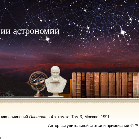
рии астрономии
анию сочинений
Платона
в 4-х томах. Том 3, Москва, 1991
Автор вступительной статьи и примечаний
Ф.Ф.
н