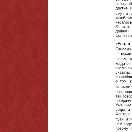
очень об
другие, 
смут и п
какой-ли
касалось
бы стать
дошел». 
Солон то
«Есть в
Саисским
— некая 
весьма д
когда он
временах
сказать,
попробов
о том, 
исчислит
преклон
так гово
предания
Уже был
воды, а 
Фаэтоне,
пути, а 
нем соде
потому ч