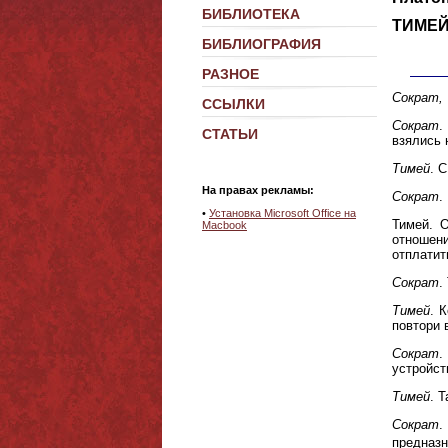
БИБЛИОТЕКА
ТИМЕ
БИБЛИОГРАФИЯ
РАЗНОЕ
Сократ, 
ССЫЛКИ
Сократ
.
СТАТЬИ
взялись 
Тимей
. 
На правах рекламы:
Сократ
.
•
Установка Microsoft Office на
Тимей. 
Macbook
отношен
отплатит
Сократ
.
Тимей
. 
повтори 
Сократ
.
устройст
Тимей
. 
Сократ
.
предназн