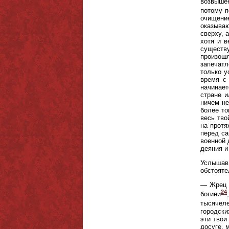
возвышен
потому п
очищение
оказываю
сверху, 
хотя и в
существу
произошл
запечатл
только у
время с
начинает
стране и
ничем не
более то
весь тво
на протя
перед са
военной 
деяния и
Услышав
обстояте
— Жрец о
24
богини
тысячеле
городски
эти твои
досуге, 