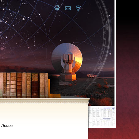
 Лосев