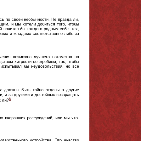
сь по своей необычности. Не правда ли,
щим, и мы хотели добиться того, чтобы
ый почитал бы каждого родным себе: тех,
арших и младших соответственно либо за
ечения возможно лучшего потомства на
дством хитрости со жребием, так, чтобы
испытывал бы неудовольствия, но все
их должны быть тайно отданы в другие
ми, и за другими и достойных возвращать
8
к ли?
их вчерашних рассуждений, или мы что-
ударственного устройства. Это чувство