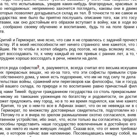
а то, что испытываешь, увидев каких-нибудь благородных, красивых з
о неподвижных: непременно захочется поглядеть, каковы они в движ
которых позволяет догадываться склад их тел. В точности то же самое 
ударства: мне было бы приятно послушать описание того, как это гос
твами, как оно достойным его образом вступает в войну, как в ходе в
, сообразно своему обучению и воспитанию, будь то на поле брани 
тв.
 Критий и Гермократ, мне ясно, что сам я не справлюсь с задачей проч
рству. И в моей неспособности нет ничего странного: мне кажется, что 
йшие. Не то чтобы я хотел обидеть род поэтов, но ведь всякому ясно
дет воссоздавать то, к чему каждый из них привык с ранних лет, а то,
труднее хорошо воссоздать в речи, нежели на деле.
9
ется рода софистов
, я, разумеется, всегда считал его весьма искуше
их прекрасных вещах, но из-за того, что эти софисты привыкли стран
собственного дома, у меня есть подозрение, что им не под силу те дела
тельствах войны, сражений или переговоров как философы, так и госуд
й вашего склада, по природе и по воспитанию равно причастный фил
д нами Тимей: будучи гражданином государства со столь прекрасными 
никому из тамошних уроженцев по богатству и родовитости, он дости
ожет предложить ему город, но в то же время поднялся, как мне каже
 Крития, то уж о нем-то все в Афинах знают, что он не невежда ни в
 Гермократ, по множеству достоверных свидетельств, подготовлен ко
 Потому-то и я вчера по зрелом размышлении охотно согласился, вняв
твенном устройстве, ибо знал, что, если только вы согласитесь продол
пособны представить наше государство вовлеченным в достойную его
м, как никто из ныне живущих людей. Сказав все, что от меня требовал
ие, о котором сейчас вам напоминаю. Посовещавшись между собой, в