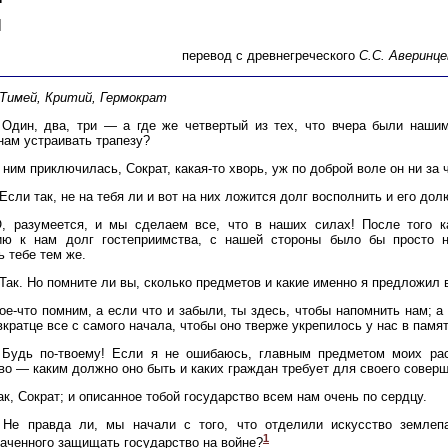
Й
перевод с древнегреческого
С.С. Аверинце
Тимей, Критий, Гермократ
 Один, два, три — а где же четвертый из тех, что вчера были наши
нам устраивать трапезу?
С ним приключилась, Сократ, какая-то хворь, уж по доброй воле он ни за
 Если так, не на тебя ли и вот на них ложится долг восполнить и его дол
О, разумеется, и мы сделаем все, что в наших силах! После того к
ию к нам долг гостеприимства, с нашей стороны было бы просто н
ь тебе тем же.
 Так. Но помните ли вы, сколько предметов и какие именно я предложил
Кое-что помним, а если что и забыли, ты здесь, чтобы напомнить нам; а
вкратце все с самого начала, чтобы оно тверже укрепилось у нас в памят
 Будь по-твоему! Если я не ошибаюсь, главным предметом моих ра
во — каким должно оно быть и каких граждан требует для своего соверш
Так, Сократ; и описанное тобой государство всем нам очень по сердцу.
 Не правда ли, мы начали с того, что отделили искусство землеп
1
аченного защищать государство на войне?