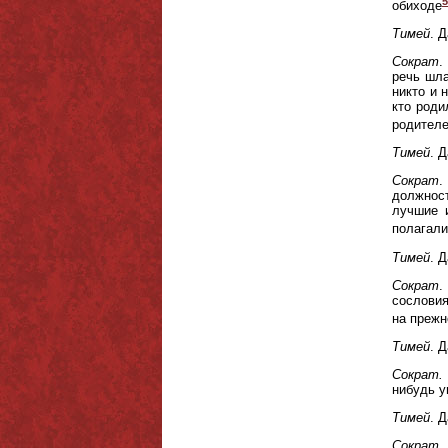
5
обиходе
Тимей
. 
Сократ
.
речь шла
никто и 
кто роди
родителе
Тимей
. 
Сократ
.
должност
лучшие 
полагали
Тимей
. 
Сократ
.
сословия
на прежн
Тимей
. Д
Сократ.
нибудь у
Тимей
. 
Сократ.