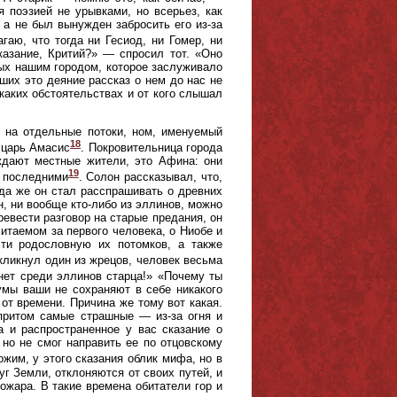
 поэзией не урывками, но всерьез, как
 а не был вынужден забросить его из-за
агаю, что тогда ни Гесиод, ни Гомер, ни
казание, Критий?» — спросил тот. «Оно
ых нашим городом, которое заслуживало
ших это деяние рассказ о нем до нас не
каких обстоятельствах и от кого слышал
 на отдельные потоки, ном, именуемый
18
 царь Амасис
. Покровительница города
рждают местные жители, это Афина: они
19
с последними
. Солон рассказывал, что,
гда же он стал расспрашивать о древних
, ни вообще кто-либо из эллинов, можно
ревести разговор на старые предания, он
таемом за первого человека, о Ниобе и
ти родословную их потомков, а также
скликнул один из жрецов, человек весьма
 нет среди эллинов старца!» «Почему ты
мы ваши не сохраняют в себе никакого
 от времени. Причина же тому вот какая.
притом самые страшные — из-за огня и
а и распространенное у вас сказание о
 но не смог направить ее по отцовскому
ожим, у этого сказания облик мифа, но в
г Земли, отклоняются от своих путей, и
ожара. В такие времена обитатели гор и