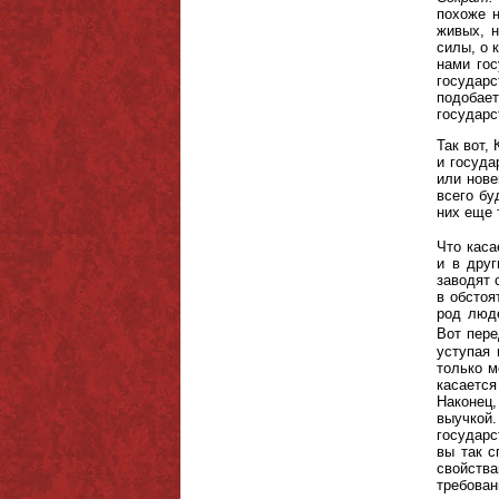
похоже н
живых, н
силы, о 
нами гос
государс
подобает
государс
Так вот,
и госуда
или нове
всего бу
них еще 
Что каса
и в друг
заводят 
в обстоя
род люде
Вот пере
уступая 
только м
касается
Наконец,
выучкой.
государс
вы так с
свойства
требован