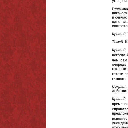
угощение
Гермокр
никакого
и сейчас
одно ск
соответс
Критий
.
Тимей
. 
Критий
.
некогда
чем сам
очередь
которые 
кстати п
гимном.
Сократ
.
действи
Критий
.
времена 
справлял
предложи
исполнял
убеждени
отношени