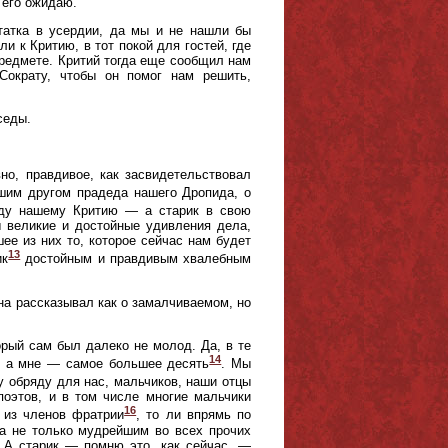
 его ожидаю.
статка в усердии, да мы и не нашли бы
и к Критию, в тот покой для гостей, где
предмете. Критий тогда еще сообщил нам
Сократу, чтобы он помог нам решить,
седы.
вно, правдивое, как засвидетельствовал
шим другом прадеда нашего Дропида, о
еду нашему Критию — а старик в свою
 великие и достойные удивления дела,
ее из них то, которое сейчас нам будет
13
ик
достойным и правдивым хвалебным
она рассказывал как о замалчиваемом, но
орый сам был далеко не молод. Да, в те
14
, а мне — самое большее десять
. Мы
у обряду для нас, мальчиков, наши отцы
поэтов, и в том числе многие мальчики
16
 из членов фратрии
, то ли впрямь по
на не только мудрейшим во всех прочих
. А старик — помню это, как сейчас, —