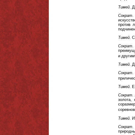
Тимей
. Д
Сократ
.
искусств
против 
подчинен
Тимей
. 
Сократ
.
преимуще
и другим
Тимей
. Д
Сократ
.
приличес
Тимей
. 
Сократ
.
золота, 
соразмер
соревнов
Тимей
. 
Сократ
.
природны