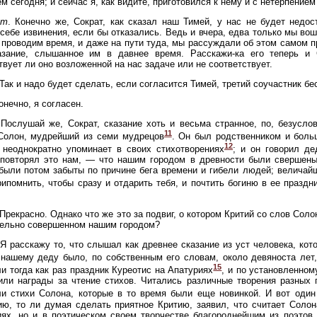
м сегодня; и сейчас я, как видите, приготовился к нему и с нетерпением
ат
. Конечно же, Сократ, как сказал наш Тимей, у нас не будет недо
 себе извинения, если бы отказались. Ведь и вчера, едва только мы вошл
 проводим время, и даже на пути туда, мы рассуждали об этом самом 
азание, слышанное им в давнее время. Расскажи-ка его теперь и 
твует ли оно возложенной на нас задаче или не соответствует.
 Так и надо будет сделать, если согласится Тимей, третий соучастник бе
Конечно, я согласен.
 Послушай же, Сократ, сказание хоть и весьма странное, по, безусло
11
 Солон, мудрейший из семи мудрецов
. Он был родственником и боль
12
 неоднократно упоминает в своих стихотворениях
; и он говорил д
 повторял это нам, — что нашим городом в древности были свершены
были потом забыты по причине бега времени и гибели людей; величайш
рипомнить, чтобы сразу и отдарить тебя, и почтить богиню в ее праздн
 Прекрасно. Однако что же это за подвиг, о котором Критий со слов Сол
тельно совершенном нашим городом?
 Я расскажу то, что слышал как древнее сказание из уст человека, кот
нашему деду было, по собственным его словам, около девяноста лет
15
и тогда как раз праздник Куреотис на Апатуриях
, и по установленном
ли награды за чтение стихов. Читались различные творения разных 
и стихи Солона, которые в то время были еще новинкой. И вот один
ю, то ли думая сделать приятное Критию, заявил, что считает Соло
ях, но и в поэтическом своем творчестве благороднейшим из поэтов