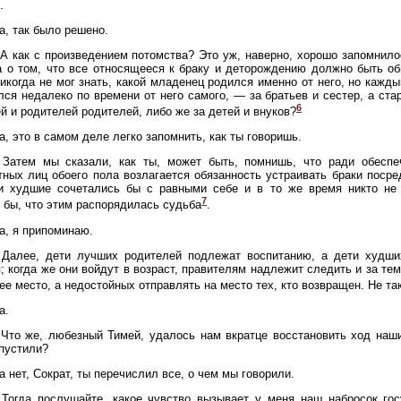
.
Да, так было решено.
 А как с произведением потомства? Это уж, наверно, хорошо запомнило
 о том, что все относящееся к браку и деторождению должно быть об
никогда не мог знать, какой младенец родился именно от него, но кажд
лся недалеко по времени от него самого, — за братьев и сестер, а ст
6
й и родителей родителей, либо же за детей и внуков?
Да, это в самом деле легко запомнить, как ты говоришь.
 Затем мы сказали, как ты, может быть, помнишь, что ради обесп
ных лиц обоего пола возлагается обязанность устраивать браки посре
и худшие сочетались бы с равными себе и в то же время никто не 
7
 бы, что этим распорядилась судьба
.
Да, я припоминаю.
 Далее, дети лучших родителей подлежат воспитанию, а дети худш
; когда же они войдут в возраст, правителям надлежит следить и за те
ее место, а недостойных отправлять на место тех, кто возвращен. Не та
а.
Что же, любезный Тимей, удалось нам вкратце восстановить ход наш
пустили?
Да нет, Сократ, ты перечислил все, о чем мы говорили.
Тогда послушайте, какое чувство вызывает у меня наш набросок гос