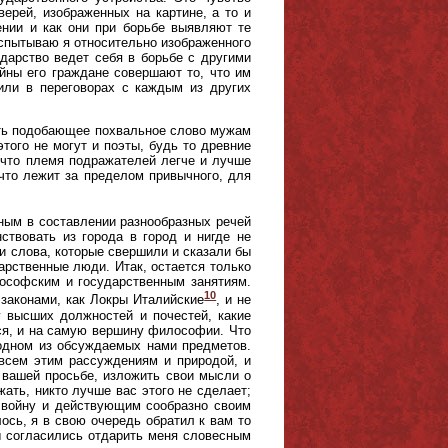
верей, изображенных на картине, а то и
ении и как они при борьбе выявляют те
испытываю я относительно изображенного
ударство ведет себя в борьбе с другими
ойны его граждане совершают то, что им
или в переговорах с каждым из других
есть подобающее похвальное слово мужам
этого не могут и поэты, будь то древние
, что племя подражателей легче и лучше
 что лежит за пределом привычного, для
нным в составлении разнообразных речей
ствовать из города в город и нигде не
 и слова, которые свершили и сказали бы
арственные люди. Итак, остается только
ософским и государственным занятиям.
10
законами, как Локры Италийские
, и не
г высших должностей и почестей, какие
тся, и на самую вершину философии. Что
 одном из обсуждаемых нами предметов.
 всем этим рассуждениям и природой, и
 вашей просьбе, изложить свои мысли о
жать, никто лучше вас этого не сделает;
 войну и действующим сообразно своим
ось, я в свою очередь обратил к вам то
ы согласились отдарить меня словесным