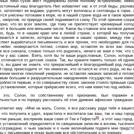
ных либо сухих мест подвержены более полному истреблению, нежели
остоянный наш благодетель Нил избавляет нас и от этой беды, разлив
, затопляют ее водами, уцелеть могут волопасы и скотоводы в горах,
тся унесены потоками в море, но в нашей стране вода ни в такое время,
а, напротив, по природе своей поднимается снизу. По этой причине сох
ерно, что во всех землях, где тому не препятствует чрезмерный холо
ет в большем или меньшем числе. Какое бы славное или великое деяни
о, будь то в нашем краю или в любой стране, о которой мы получае
евается в записях, которые мы храним в наших храмах; между тем у
спеет выработаться письменность и все прочее, что необходимо для го
 небес низвергаются потоки, словно мор, оставляя из всех вас лиш
е все сначала, словно только что родились, ничего не зная о том, что
ли у вас самих. Взять хотя бы те ваши родословные, Солон, которые 
 отличаются от детских сказок. Так, вы храните память только об одном
го, вы даже не знаете, что прекраснейший и благороднейший род люде
й город происходите от тех немногих, кто остался из этого рода, но вы 
жении многих поколений умирали, не оставляя никаких записей и потом
мым большим и разрушительным наводнением государство, ныне извес
доблести первым, и по совершенству своих законов стояло превыше сра
 установления, которые прекраснее всего, что нам известно под небом».
 это, Солон, по собственному его признанию, был поражен и
льностью и по порядку рассказать об этих древних афинских гражданах.
тветил ему. «Мне не жаль, Солон; я все расскажу ради тебя и вашего
, что получила в удел, взрастила и воспитала как ваш, так и наш гор
25
тие раньше, восприняв ваше семя от Геи и Гефеста
, а этот наш горо
х установлений определяется по священным записям в восемь тысячеле
 сограждане, о чьих законах и о чьем величайшем подвиге мне предстои
мы с письменами в руках выясним все обстоятельнее и по порядку.