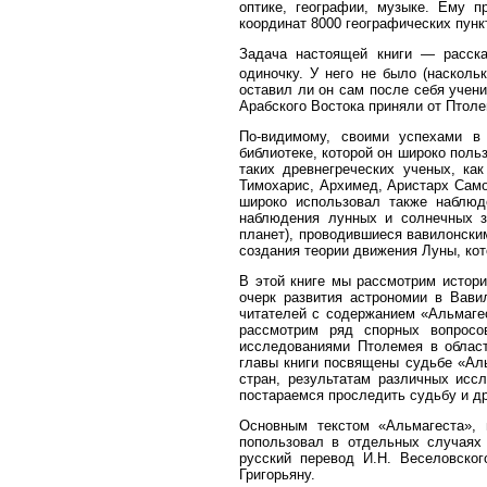
оптике, географии, музыке. Ему п
координат 8000 географических пунк
Задача настоящей книги — рассказ
одиночку. У него не было (насколь
оставил ли он сам после себя учени
Арабского Востока приняли от Птол
По-видимому, своими успехами в
библиотеке, которой он широко польз
таких древнегреческих ученых, как
Тимохарис, Архимед, Аристарх Самосс
широко использовал также наблюд
наблюдения лунных и солнечных за
планет), проводившиеся вавилонски
создания теории движения Луны, кот
В этой книге мы рассмотрим истори
очерк развития астрономии в Вави
читателей с содержанием «Альмаге
рассмотрим ряд спорных вопросо
исследованиями Птолемея в област
главы книги посвящены судьбе «Аль
стран, результатам различных исс
постараемся проследить судьбу и д
Основным текстом «Альмагеста», 
попользовал в отдельных случаях 
русский перевод И.Н. Веселовског
Григорьяну.