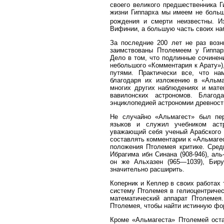
своего великого предшественника Гип
жизни Гиппарха мы имеем не больш
рождения и смерти неизвестны. И
Вифинии, а большую часть своих на
За последние 200 лет не раз возн
заимствованы Птолемеем у Гиппар
Дело в том, что подлинные сочинен
небольшого «Комментария к Арату»)
путями. Практически все, что на
благодаря их изложению в «Альма
многих других наблюдениях и мате
вавилонских астрономов. Благод
энциклопедией астрономии древност
Не случайно «Альмагест» был пер
языков и служил учебником аст
уважающий себя ученый Арабского 
составлять комментарии к «Альмагес
положения Птолемея критике. Среди
Ибрагима ибн Синана (908-946), аль-
он же Альхазен (965—1039), Бирун
значительно расширить.
Коперник и Кеплер в своих работах
систему Птолемея в гелиоцентричес
математический аппарат Птолемея.
Птолемея, чтобы найти истинную фо
Кроме «Альмагеста» Птолемей оста