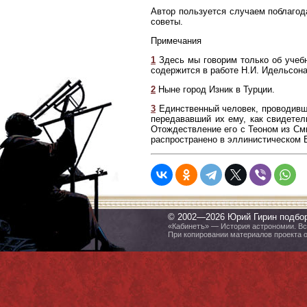
Автор пользуется случаем поблагод
советы.
Примечания
1
Здесь мы говорим только об учеб
содержится в работе Н.И. Идельсона
2
Ныне город Изник в Турции.
3
Единственный человек, проводивш
передававший их ему, как свидетел
Отождествление его с Теоном из Сми
распространено в эллинистическом Е
© 2002—2026 Юрий Гирин подбо
«Кабинетъ» — История астрономии. Все
При копировании материалов проекта 