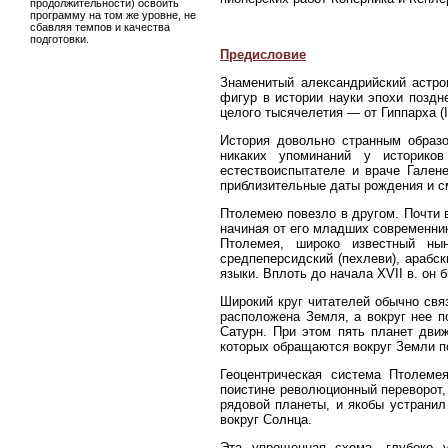
продолжительности) освоить
программу на том же уровне, не
сбавляя темпов и качества
подготовки.
Предисловие
Знаменитый александрийский астро
фигур в истории науки эпохи позд
целого тысячелетия — от Гиппарха (II 
История довольно странным образ
никаких упоминаний у историко
естествоиспытателе и враче Галене
приблизительные даты рождения и см
Птолемею повезло в другом. Почти 
начиная от его младших современник
Птолемея, широко известный ны
средпеперсидский (пехлеви), арабск
языки. Вплоть до начала XVII в. он
Широкий круг читателей обычно свя
расположена Земля, а вокруг нее 
Сатурн. При этом пять планет дви
которых обращаются вокруг Земли п
Геоцентрическая система Птолемея
поистине революционный переворот,
рядовой планеты, и якобы устрани
вокруг Солнца.
Эта упрощенная схема, глубоко у