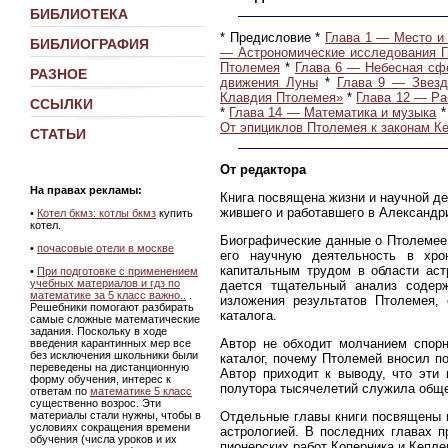
БИБЛИОТЕКА
* Предисловие *
Глава 1 — Место и
БИБЛИОГРАФИЯ
— Астрономические исследования Г
Птолемея
*
Глава 6 — Небесная сфе
РАЗНОЕ
движения Луны
*
Глава 9 — Звезд
Клавдия Птолемея»
*
Глава 12 — Ра
ССЫЛКИ
*
Глава 14 — Математика и музыка
От эпициклов Птолемея к законам К
СТАТЬИ
От редактора
На правах рекламы:
Книга посвящена жизни и научной де
жившего и работавшего в Александр
•
Котел бкмз: котлы бкмз
купить
котел.
Биографические данные о Птолемее 
•
почасовые отели в москве
его научную деятельность в хро
капитальным трудом в области ас
•
При подготовке с применением
учебных материалов и гдз по
дается тщательный анализ содерж
математике за 5 класс важно..
.
изложения результатов Птолемея, 
Решебники помогают разбирать
каталога.
самые сложные математические
задания. Поскольку в ходе
Автор не обходит молчанием спорн
введения карантинных мер все
без исключения школьники были
каталог, почему Птолемей вносил п
переведены на дистанционную
Автор приходит к выводу, что эти
форму обучения, интерес к
полутора тысячелетий служила обще
ответам по
математике 5 класс
существенно возрос. Эти
Отдельные главы книги посвящены и
материалы стали нужны, чтобы в
условиях сокращения времени
астрологией. В последних главах 
обучения (числа уроков и их
пионерских работ Коперника и Кепле