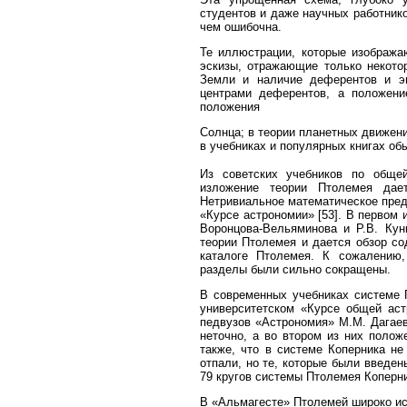
студентов и даже научных работнико
чем ошибочна.
Те иллюстрации, которые изобража
эскизы, отражающие только некото
Земли и наличие деферентов и э
центрами деферентов, а положени
положения
Солнца; в теории планетных движени
в учебниках и популярных книгах обы
Из советских учебников по обще
изложение теории Птолемея дае
Нетривиальное математическое пред
«Курсе астрономии» [53]. В первом 
Воронцова-Вельяминова и Р.В. Куни
теории Птолемея и дается обзор со
каталоге Птолемея. К сожалению
разделы были сильно сокращены.
В современных учебниках системе П
университетском «Курсе общей аст
педвузов «Астрономия» М.М. Дагаев
неточно, а во втором из них поло
также, что в системе Коперника н
отпали, но те, которые были введе
79 кругов системы Птолемея Коперни
В «Альмагесте» Птолемей широко ис