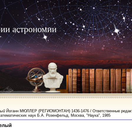
рии астрономии
лый
Йоганн МЮЛЛЕР (РЕГИОМОНТАН) 1436-1476 / Ответственные редакто
атематических наук Б.А. Розенфельд, Москва, "Наука", 1985
Белый