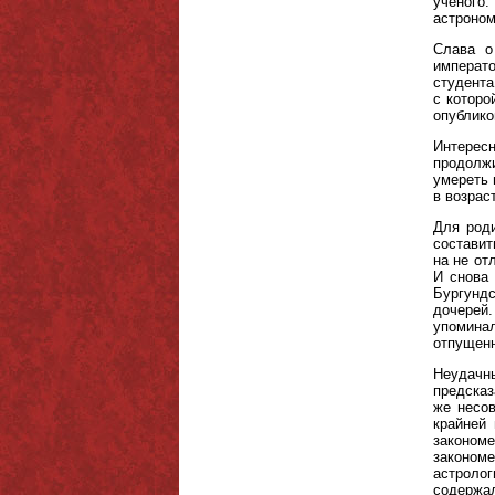
ученого
астроном
Слава о
императ
студента
с которо
опубликов
Интерес
продолжи
умереть 
в возрас
Для роди
составит
на не от
И снова
Бургундс
дочерей
упоминал
отпущенн
Неудачн
предсказ
же несов
крайней
законом
закономе
астроло
содержал