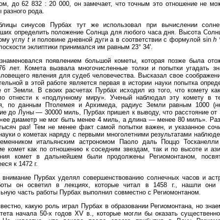
м, до 62 832 : 20 000, он замечает, что точным это отношение не мо
 разного рода.
блицы синусов Пурбах тут же использовал при вычислении солне
вших определить положение Солнца для любого часа дня. Высота Сол
вому углу
t
и половине дневной дуги а в соответствии с формулой sin
h
лоскости эклиптики принимался им равным 23° 34'.
 ознаменовался появлением большой кометы, которая позже была ото
76 лет. Комета вызвала многочисленные толки и попытки угадать зн
зловещего явления для судеб человечества. Высказал свое соображени
ельной в этой работе является первая в истории науки попытка опред
 от Земли. В своих расчетах Пурбах исходил из того, что комету к
ло отнести к «подлунному миру». Ученый наблюдал эту комету в те
я, по данным Птолемея и Архимеда, радиус Земли равным 1000 (не
ие до Луны — 30000 миль, Пурбах пришел к выводу, что расстояние от
«ее диаметр не мог быть менее 4 миль, а длина — менее 80 миль». Раз
тысяч раз! Тем не менее факт самой попытки важен, и указанное соч
науки о кометах наряду с первыми многолетними результатами наблюде
ременником итальянским астрономом Паоло даль Поццо Тосканелли
е комет как по отношению к соседним звездам, так и по высоте и ази
ния комет в дальнейшем были продолжены Региомонтаном, посвя
еся к 1472 г.
 внимание Пурбах уделял совершенствованию солнечных часов и астр
боты он осветил в лекциях, которые читал в 1458 г., нашли они 
ьную часть работы Пурбах выполнил совместно с Региомонтаном.
вестно, какую роль играл Пурбах в образовании Региомонтана, но зна
тета начала 50-х годов XV в., которые могли бы оказать существен