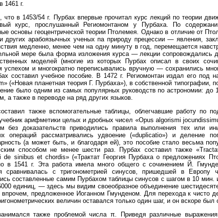
 1461 г.
, что в 1453/54 г. Пурбах впервые прочитал курс лекций по теории дви
вый курс, прослушанный Региомонтаном у Пурбаха. По содержани
ые основы геоцентрической теории Птолемея. Однако в отличие от Пто
и других арабоязычных ученых па природу прецессии — явления, закл
ствия медленно, менее чем на одну минуту в год, перемещается навс
ельной мере была форма изложения курса — лекции сопровождались д
нственных моделей (многие из которых Пурбах описал в своих сочи
 успехом и многократно переписывались вручную — сохранились мног
ах составил учебное пособие. В 1472 г. Региомонтан издал его под наз
um» («Новая планетная теория Г. Пурбаха»), в собственной типографии, п
ение было одним из самых популярных руководств по астрономии: до 1
м, а также в переводе на ряд других языков.
оставил также вспомогательные таблицы, облегчавшие работу по под
учебник арифметики целых и дробных чисел «Opus algorismi jocundissi
ом без доказательств приводились правила выполнения тех или ин
ых операций рассматривались удвоение («duplicatio») и деление по
рность (а может быть, и благодаря ей), это пособие стало весьма поп
ским способом не менее шести раз. Пурбах составил также «Tractatus
i de sinibus et chordis» («Трактат Георгия Пурбаха о предложениях П
о в 1541 г. Эта работа имела много общего с сочинением Й. Гмунде
я сравнивалась с тригонометрией синусов, пришедшей в Европу ч
ись составленные самим Пурбахом таблицы синусов с шагом в 10 мин. и
000 единиц, — здесь мы видим своеобразное объединение шестидесяте
 впрочем, предложенное Иоганном Гмунденом. Для перехода к чисто де
ригонометрических величин оставался только один шаг, и он вскоре был
занимался также проблемой числа π. Приведя различные выражения 