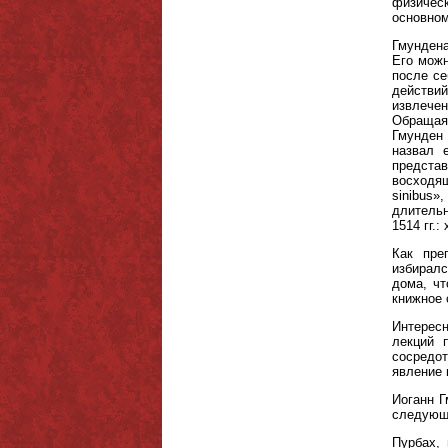
физическ
основном
Гмунден
Его можн
после се
действи
извлечен
Обращая 
Гмунден 
назвал 
представ
восходя
sinibus»
длительн
1514 гг.
Как пре
избиралс
дома, чт
книжное 
Интерес
лекций 
сосредот
явление 
Иоганн Г
следующе
Пурбах, 