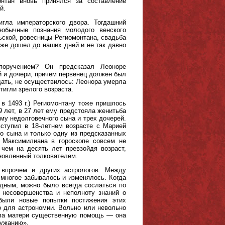
онтан вновь принялся за составление
й.
гла императорского двора. Тогдашний
еобычные познания молодого венского
ской, ровесницы Региомонтана, свадьба
кже дошел до наших дней и не так давно
поручением? Он предсказал Леоноре
ей и дочери, причем первенец должен был
идать, не осуществилось: Леонора умерла
тигли зрелого возраста.
в 1493 г.) Региомонтану тоже пришлось
9 лет, в 27 лет ему предстояла женитьба
му недолговечного сына и трех дочерей.
ступил в 18-летнем возрасте с Марией
го сына и только одну из предсказанных
 Максимилиана в гороскопе совсем не
чем на десять лет превзойдя возраст,
ановленный толкователем.
 впрочем и других астрологов. Между
 многое забывалось и изменялось. Когда
дным, можно было всегда сослаться по
 несовершенства и неполноту знаний о
были новые попытки постижения этих
ло для астрономии. Вольно или невольно
ала матери существенную помощь — она
мужанию».