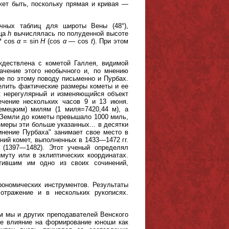
жет быть, поскольку прямая и кривая —
чных таблиц для широты Вены (48°),
нца
h
вычислялась по полуденной высоте
* cos
α
= sin
Η
(cos
α
— cos
t
). При этом
ждествлена с кометой Галлея, видимой
ачение этого необычного и, по мнению
е по этому поводу письменно и Пурбах.
елить фактические размеры кометы и ее
ак нерегулярный и изменяющийся объект
чение нескольких часов 9 и 13 июня.
мецким) милям (1 миля=7420,44 м), а
 Земли до кометы превышало 1000 миль,
меры эти больше указанных... в десятки
инение Пурбаха" занимает свое место в
ний комет, выполненных в 1433—1472 гг.
 (1397—1482). Этот ученый определял
муту или в эклиптических координатах.
тившим им одно из своих сочинений,
ономических инструментов. Результаты
отражение и в нескольких рукописях.
ем мы и других преподавателей Венского
ное влияние на формирование юноши как