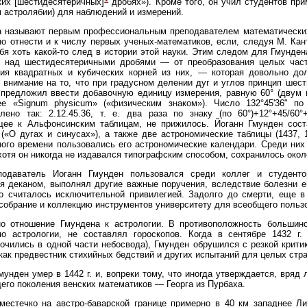
их [шестидесятеричных]
дробях»). Кроме того, он учил студентов пр
 астролябии) для наблюдений и измерений.
а называют первым профессиональным преподавателем математических
о отнести и к числу первых ученых-математиков, если, следуя М. Кант
бя хоть какой-то след в истории этой науки. Этим следом для Гмунде
й над шестидесятеричными дробями — от преобразования целых част
ия квадратных и кубических корней из них, — которая довольно дол
внимание на то, что при градусном делении дуг и углов принцип шест
предложил ввести добавочную единицу измерения, равную 60° (двум и
ее «Signum physicum» («физическим знаком»). Число 132°45'36" 
лено так: 2.12.45.36, т. е. два раза по знаку (по 60°)+12°+45/60
щее к Альфонсинским таблицам, не прижилось. Йоганн Гмунден сост
, («О дугах и синусах»), а также две астрономические таблицы (1437,
ого времени пользовались его астрономические календари. Среди ни
: хотя он никогда не издавался типографским способом, сохранилось окол
подаватель Иоганн Гмунден пользовался среди коллег и студенто
я деканом, выполнял другие важные поручения, вследствие болезни 
о считалось исключительной привилегией. Задолго до смерти, еще в 
собрание и коллекцию инструментов университету для всеобщего польз
но отношение Гмундена к астрологии. В противоположность большинс
по астрологии, не составлял гороскопов. Когда в сентябре 1432 г
очились в одной части небосвода), Гмунден обрушился с резкой критик
как предвестник стихийных бедствий и других испытаний для целых стра
мунден умер в 1442 г. и, вопреки тому, что иногда утверждается, вря
го поколения венских математиков — Георга из Пурбаха.
местечко на австро-баварской границе примерно в 40 км западнее Ли