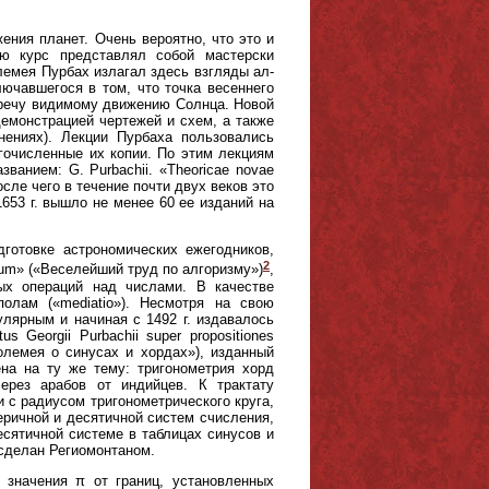
жения планет. Очень вероятно, что это и
ю курс представлял собой мастерски
лемея Пурбах излагал здесь взгляды ал-
ючавшегося в том, что точка весеннего
тречу видимому движению Солнца. Новой
емонстрацией чертежей и схем, а также
нениях). Лекции Пурбаха пользовались
очисленные их копии. По этим лекциям
ванием: G. Purbachii. «Theoricae novae
осле чего в течение почти двух веков это
653 г. вышло не менее 60 ее изданий на
готовке астрономических ежегодников,
2
mum» («Веселейший труд по алгоризму»)
,
ых операций над числами. В качестве
полам («mediatio»). Несмотря на свою
улярным и начиная с 1492 г. издавалось
 Georgii Purbachii super propositiones
толемея о синусах и хордах»), изданный
на на ту же тему: тригонометрия хорд
ерез арабов от индийцев. К трактату
 с радиусом тригонометрического круга,
ричной и десятичной систем счисления,
сятичной системе в таблицах синусов и
 сделан Региомонтаном.
значения π от границ, установленных