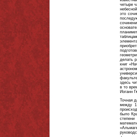
четыре ч
небесной
это сочи
последу
сочинени
основате
планиме
таблицам
элемент
приобре
подготов
геометри
делать р
книг «На
астроном
универси
факульте
здесь чи
в то вре
Иоганн Г
Точная д
между 13
происход
было Кра
степени
математ
«Альмаг
руководс