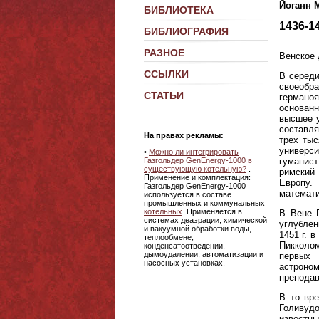
Йоганн
БИБЛИОТЕКА
1436-1
БИБЛИОГРАФИЯ
РАЗНОЕ
Венское 
ССЫЛКИ
В середи
своеобр
СТАТЬИ
германоя
основанн
высшее у
составля
На правах рекламы:
трех тыс
универси
•
Можно ли интегрировать
гуманист
Газгольдер GenEnergy-1000 в
существующую котельную?
.
римский
Применение и комплектация:
Европу.
Газгольдер GenEnergy-1000
математи
используется в составе
промышленных и коммунальных
котельных
. Применяется в
В Вене П
системах деаэрации, химической
углублен
и вакуумной обработки воды,
1451 г. 
теплообмене,
Пикколом
конденсатоотведении,
дымоудалении, автоматизации и
первых 
насосных установках.
астроном
преподав
В то вр
Голивуд
известны