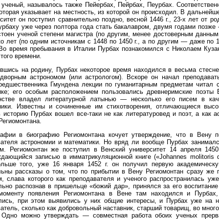
ученый, называлось также Пейербах, Пейрбах, Пеурбах. Соответственн
которая указывает на местность, из которой он происходил. В дальнейш
ситет он поступил сравнительно поздно, весной 1446 г., 23-х лет от 
урбаху уже через полтора года стать бакалавром, двумя годами позже 
тоен ученой степени магистра (по другим, менее достоверным данным,
о лет (по одним источникам с 1448 по 1450 г., а по другим — даже по 1
 Во время пребывания в Италии Пурбах познакомился с Николаем Куз
того времени.
вшись на родину, Пурбах некоторое время находился в весьма стесн
дворным астрономом (или астрологом). Вскоре он начал преподавать
редшественника Гмундена лекции по гуманитарным предметам читал с
ике; его особым расположением пользовались древнеримские поэты 
нстве владел литературной латынью — несколько его писем в кач
ники. Известны и сочиненные им стихотворения, отличающиеся высо
 историю Пурбах вошел все-таки не как литературовед и поэт, а как 
Региомонтана.
рафии в биографию Региомонтана кочует утверждение, что в Вену 
ателя астрономии и математики. Но вряд ли вообще Пурбах занимался
ом. Региомонтан же поступил в Венский университет 14 апреля 145
дающийся записью в имматрикуляционной книге («Johannes molitoris 
ольше того, уже 16 января 1452 г. он получил первую академическ
ьны рассказы о том, что по прибытии в Вену Региомонтан сразу же 
, слава которого как преподавателя и ученого распространилась уже
ьно распознав в пришельце «божий дар», принялся за его воспитание 
моменту появления Региомонтана в Вене там находился и Пурбах,
лись, при этом выявились у них общие интересы, и Пурбах уже на н
атель, сколько как добровольный наставник, старший товарищ, во мно
. Одно можно утверждать — совместная работа обоих ученых прерв