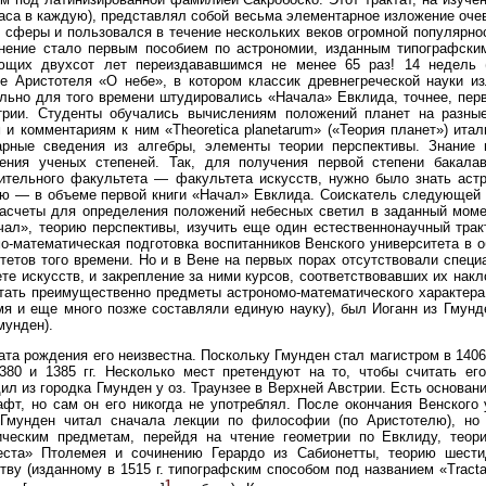
аса в каждую), представлял собой весьма элементарное изложение оче
 сферы и пользовался в течение нескольких веков огромной популярно
нение стало первым пособием по астрономии, изданным типографским 
ющих двухсот лет переиздававшимся не менее 65 раз! 14 недель 
е Аристотеля «О небе», в котором классик древнегреческой науки и
льно для того времени штудировались «Начала» Евклида, точнее, перв
трии. Студенты обучались вычислениям положений планет на разн
 и комментариям к ним «Theoretica planetarum» («Теория планет») ита
арные сведения из алгебры, элементы теории перспективы. Знание 
тения ученых степеней. Так, для получения первой степени бакала
ительного факультета — факультета искусств, нужно было знать аст
ю — в объеме первой книги «Начал» Евклида. Соискатель следующей 
асчеты для определения положений небесных светил в заданный моме
чал», теорию перспективы, изучить еще один естественнонаучный тракт
о-математическая подготовка воспитанников Венского университета в 
тетов того времени. Но и в Вене на первых порах отсутствовали специ
те искусств, и закрепление за ними курсов, соответствовавших их накл
тать преимущественно предметы астрономо-математического характера 
мя и еще много позже составляли единую науку), был Иоганн из Гмунд
мунден).
ата рождения его неизвестна. Поскольку Гмунден стал магистром в 1406
80 и 1385 гг. Несколько мест претендуют на то, чтобы считать его
ил из городка Гмунден у оз. Траунзее в Верхней Австрии. Есть основан
фт, но сам он его никогда не употреблял. После окончания Венского 
 Гмунден читал сначала лекции по философии (по Аристотелю), но 
ическим предметам, перейдя на чтение геометрии по Евклиду, теор
еста» Птолемея и сочинению Герардо из Сабионетты, теорию шести
тву (изданному в 1515 г. типографским способом под названием «Tractatus
1