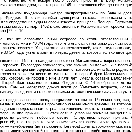
. Но известно, что вскоре после своего прибытия в Вену Региом
ического календаря, на этот раз на 1451 г., сохранившийся до наших дне
 необычном вундеркинде быстро распространилась по Вене и дости
ор Фридрих III, отличавшийся суеверием, пожелал использовать н
 для определения судьбы своей невесты, принцессы Леоноры Португаль
й намечалась на март 1452 г. Составленный Региомонтаном гороскоп та
ан [22, с. 10].
но, как же справился юный астролог со столь ответственным 
тельность жизни 49 3/4 года, и то, что она станет матерью двух сынов
в раннем возрасте. Увы, ни одно, из предсказаний, как и следовало ож
те 30 3/4 года, успела родить пятерых детей, из которых только двое дос
вшегося в 1459 г. наследника престола Максимилиана (коронованного 
ь гороскоп. По звездам получалось, что прожить он должен был всего 4
личавшейся крепким здоровьем женщине, которая должна была родить е
 гороскоп оказался несостоятельным — в первый брак Максимилиан в
кой, которая, не прожив с ним и пяти лет, умерла, оставив малолетне
. Второй брак оказался и вовсе бездетным. О 14 внебрачных детях
ось. Сам же император дожил почти до 60-летнего возраста, более 
ый ему звездами, и по всем правилам астрологического искусства уст
ые предсказания не сразу подрывали авторитет Региомонтана, как,
анием и его исполнением проходило обычно много времени, за которое
падение предсказанного с реально имевшим место становилось очеви
 мере на две причины — неточности в указании времени рождения и
ерностях движения небесных светил. Следствием второй причины 
рностей, т. е. как раз то, чем занимались астрономы и что нужно бы
гия — «внебрачная (по выражению Кеплера) дочь астрономии» оказыв
а ее, иначе умершую бы от голода, и всемерно содействовала ее «воз