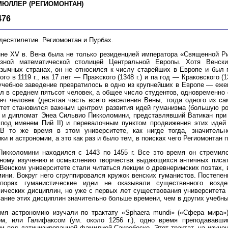
 МЮЛЛЕР (РЕГИОМОНТАН)
476
десятилетие. Региомонтан и Пурбах.
не XV в. Вена была не только резиденцией императора «Священной Ри
азной математической столицей Центральной Европы. Хотя Венск
зычных странах, он не относился к числу старейших в Европе и был 
ого в 1119 г., на 17 лет — Пражского (1348 г.) и па год — Краковского (1
чебное заведение превратилось в одно из крупнейших в Европе — ежег
л в среднем пятьсот человек, а общее число студентов, одновременно
яч человек (десятая часть всего населения Вены, тогда одного из с
тет становился важным центром развития идей гуманизма (большую ро
 и дипломат Энеа Сильвио Пикколомини, представлявший Ватикан при в
 под именем Пий II) и перевалочным пунктом продвижения этих иде
 В то же время в этом университете, как нигде тогда, значитель
ки и астрономии, а это как раз и было тем, в поисках чего Региомонтан 
икколомини находился с 1443 по 1455 г. Все это время он стремилс
ному изучению и осмыслению творчества выдающихся античных писате
в Венском университете стали читаться лекции о древнеримских поэтах, в
ини. Вокруг него сгруппировался кружок венских гуманистов. Постепен
порах гуманистические идеи не оказывали существенного возде
ических дисциплин, но уже с первых лет существования университета
ание этих дисциплин значительно больше времени, чем в других учебны
емя астрономию изучали по трактату «Sphaera mundi» («Сфера мира»
ом, или Галифаксом (ум. около 1256 г.), одно время преподававш
м под латинизированной фамилией Сакробоско. Этот трактат, на изучен