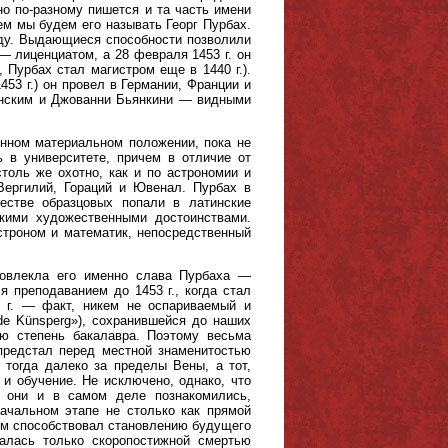
о по-разному пишется и та часть имени
ем мы будем его называть Георг Пурбах.
роду. Выдающиеся способности позволили
— лиценциатом, а 28 февраля 1453 г. он
 Пурбах стал магистром еще в 1440 г.).
453 г.) он провел в Германии, Франции и
анским и Джованни Бьянкини — видными
енном материальном положении, пока не
 в университете, причем в отличие от
толь же охотно, как и по астрономии и
Вергилий, Гораций и Ювенал. Пурбах в
естве образцовых попали в латинские
кими художественными достоинствами.
астроном и математик, непосредственный
повлекла его именно слава Пурбаха —
 преподаванием до 1453 г., когда стал
0 г. — факт, никем не оспариваемый и
de Künsperg»), сохранившейся до наших
ую степень бакалавра. Поэтому весьма
предстал перед местной знаменитостью
 тогда далеко за пределы Вены, а тот,
и обучение. Не исключено, однако, что
 они и в самом деле познакомились,
ачальном этапе не столько как прямой
гом способствовал становлению будущего
алась только скоропостижной смертью