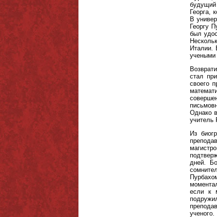
будущий 
Георга, 
В универ
Георгу П
был удос
Нескольк
Италии.
учеными 
Возврати
стал при
своего п
математ
соверше
письмов
Однако в
учитель 
Из биог
преподав
магистр
подтверж
дней. Б
сомнител
Пурбахом
моментал
если к 
подружи
преподав
ученого