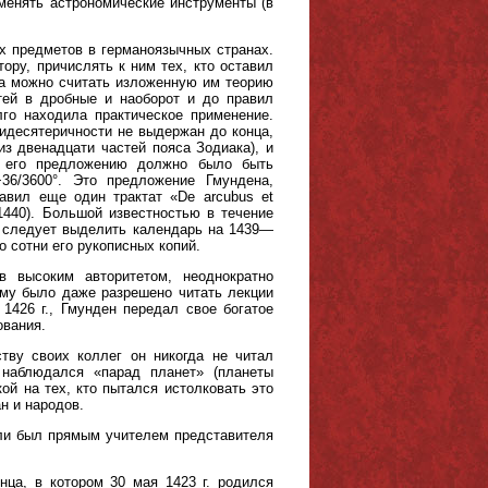
именять астрономические инструменты (в
 предметов в германоязычных странах.
ору, причислять к ним тех, кто оставил
на можно считать изложенную им теорию
ей в дробные и наоборот и до правил
го находила практическое применение.
идесятеричности не выдержан до конца,
з двенадцати частей пояса Зодиака), и
по его предложению должно было быть
°+36/3600°. Это предложение Гмундена,
авил еще один трактат «De arcubus et
 1440). Большой известностью в течение
х следует выделить календарь на 1439—
о сотни его рукописных копий.
в высоким авторитетом, неоднократно
ему было даже разрешено читать лекции
1426 г., Гмунден передал свое богатое
ования.
тву своих коллег он никогда не читал
. наблюдался «парад планет» (планеты
ой на тех, кто пытался истолковать это
н и народов.
д ли был прямым учителем представителя
нца, в котором 30 мая 1423 г. родился