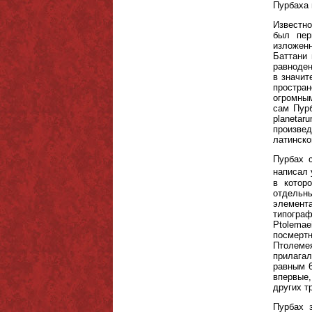
Пурбаха в
Известно
был пер
изложенн
Баттани 
равноден
в значит
простра
огромным
сам Пурб
planetar
произвед
латинско
Пурбах с
написал 
в котор
отдельн
элемента
типограф
Ptolemae
посмертн
Птолеме
прилагал
равным 6
впервые,
других т
Пурбах 