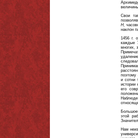
Архимедо
величины
Свои та
позволя
H
, часо
наклон п
1456 г.
каждые 
многих, 
Примечат
удаление
следова
Принима
расстоян
поэтому 
и сотни 
истории 
его сов
положени
Наблюде
относяще
Большое
этой ра
Значител
Нам неиз
универси