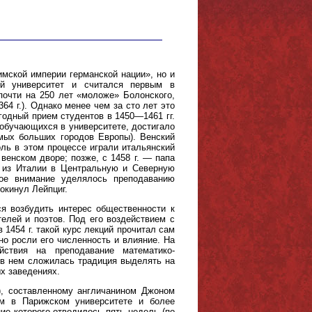
мской империи германской нации», но и
ий университет и считался первым в
почти на 250 лет «моложе» Болонского,
364 г.). Однако менее чем за сто лет это
одный прием студентов в 1450—1461 гг.
 обучающихся в университете, достигало
амых больших городов Европы). Венский
ль в этом процессе играли итальянский
енском дворе; позже, с 1458 г. — папа
й из Италии в Центральную и Северную
ное внимание уделялось преподаванию
покинул Лейпциг.
я возбудить интерес общественности к
лей и поэтов. Под его воздействием с
 1454 г. такой курс лекций прочитал сам
но росли его численность и влияние. На
йствия на преподавание математико-
 в нем сложилась традиция выделять на
х заведениях.
), составленному англичанином Джоном
им в Парижском университете и более
ие которого отводилось пять недель (по