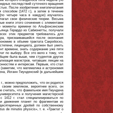
видных последствий суточного вращения
стью. После изобретения книгопечатания
способом (1472 г.), а затем в течение
(по четыре часа в каждую) изучалось
злагал свои физические теории. Весьма
ые книги этого сочинения с элементами
ые моменты времени по Альфонсинским
льянца Герардо из Сабионетты, получали
всех этих предметов требовалось для
вра, присваивавшейся после окончания
рономию в объеме трактата Сакробоско,
степени, лиценциата, должен был уметь
нт времени, знать содержание уже пяти
ат по выбору. Все это вело к тому, что
общем была выше, чем студентов других
ализация магистров, читавших лекции на
онностям и интересам. Первым, кто стал
(заметим, что математика и астрономия
ена, Иоганн Гмунденский (в дальнейшем
 г., можно предположить, что он родился
 своим земляком, вероятнее всего, он
ие считать, что фамильное имя Гмундена
университета и получения магистерской
с 1412 г. стал специализироваться по
ии движения планет по фрагментам из
десятеричных дробей по собственному
 de minutiis physicis», т. е. «Трактат о