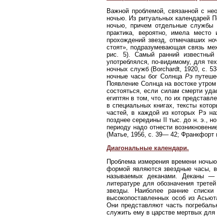
Важной проблемой, связанной с не
ночью. Из ритуальных календарей По
ночью, причем отдельные службы д
практика, вероятно, имела место
прохождений звезд, отмечавших но
стоят», подразумевающая связь меж
рис. 5). Самый ранний известны
употреблялся, по-видимому, для тех
ночных служб (Borchardt, 1920, с. 5
ночные часы бог Солнца
Рэ
путеше
Появление Солнца на востоке утром 
состояться, если силам смерти уд
египтян в том, что, по их представ
в специальных книгах, тексты кото
частей, в каждой из которых Рэ н
позднее середины II тыс. до н. э., 
периоду надо отнести возникновени
(Матье, 1956, с. 39— 42; Франкфорт и 
Диагональные календари.
Проблема измерения времени ночью
формой являются звездные часы, в
называемых деканами. Деканы — г
литературе для обозначения третей
звезды. Наиболее ранние списк
высокопоставленных особ из Асьюта
Они представляют часть погребаль
служить ему в царстве мертвых для 