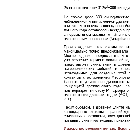
d
25 египетских лет=9125
=309 синоди
На самом деле 309 синодических 
наблюденной и вычисленной датами в
считать, что сначала совпадение бы
лунного года оставалось всегда в п
с первым днем месяца тот. Значит,
вместе с ним по сезонам (Neugebauer,
Происхождение этой схемы во мн
максимально точно предсказывала д
Можно, однако, предполагать, что
употребление термина «большой год
представляет уникальный в древн
астрономических событий, в осно
необходимые для создания этой с
контактов с астрономией Месопотам
Данные о длине синодического м
концепцией гражданского года. К
подтверждает гипотезу Р. Паркера о
вместе с гражданским го дом (ACT, I
711).
Таким образом, в Древнем Египте на
календарные системы — ранний лун
связанный с сезонами, блуждающий
поздний лунный календарь, привязан
Измерение времени ночью. Декан