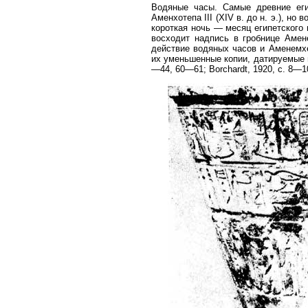
Водяные часы. Самые древние еги
Аменхотепа III (XIV в. до н. э.), н
короткая ночь — месяц египетского г
восходит надпись в гробнице Амене
действие водяных часов и Аменемхе
их уменьшенные копии, датируемые п
—44, 60—61; Borchardt, 1920, с. 8—10