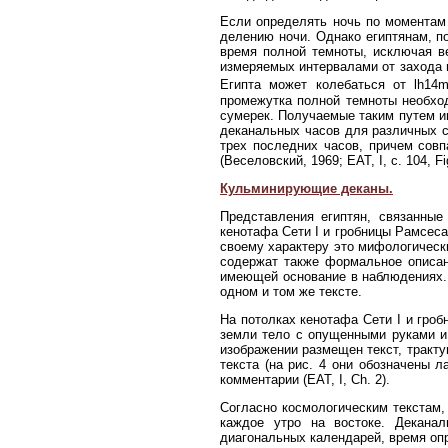
Если определять ночь по моментам 
делению ночи. Однако египтянам, п
время полной темноты, исключая в
измеряемых интервалами от захода 
Египта может колебаться от lh14m
промежутка полной темноты необхо
сумерек. Получаемые таким путем ин
деканальных часов для различных с
трех последних часов, причем сов
(Веселовский, 1969; EAT, I, с. 104, Fig
Кульминирующие деканы.
Представления египтян, связанные
кенотафа Сети I и гробницы Рамсеса 
своему характеру это мифологическ
содержат также формальное описан
имеющей основание в наблюдениях.
одном и том же тексте.
На потолках кенотафа Сети I и гро
земли тело с опущенными руками и
изображении размещен текст, тракту
текста (на рис. 4 они обозначены л
комментарии (EAT, I, Ch. 2).
Согласно космологическим текстам,
каждое утро на востоке. Декана
диагональных календарей, время оп