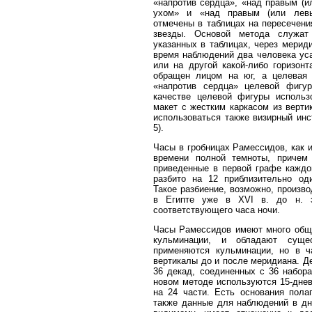
«напротив сердца», «над правым (и
ухом» и «над правым (или левы
отмечены в таблицах на пересечени
звезды. Основой метода служат
указанных в таблицах, через мерид
время наблюдений два человека ус
или на другой какой-либо горизон
обращен лицом на юг, а целевая
«напротив сердца» целевой фигу
качестве целевой фигуры использ
макет с жестким каркасом из верт
использоваться также визирный ин
5).
Часы в гробницах Рамессидов, как 
времени полной темноты, причем
приведенные в первой графе каждо
разбито на 12 приблизительно од
Такое разбиение, возможно, произв
в Египте уже в XVI в. до н. э
соответствующего часа ночи.
Часы Рамессидов имеют много общ
кульминации, и обладают суще
применяются кульминации, но в ч
вертикалы до и после меридиана. Д
36 декад, соединенных с 36 набор
новом методе используются 15-дневк
на 24 части. Есть основания пола
также данные для наблюдений в дни