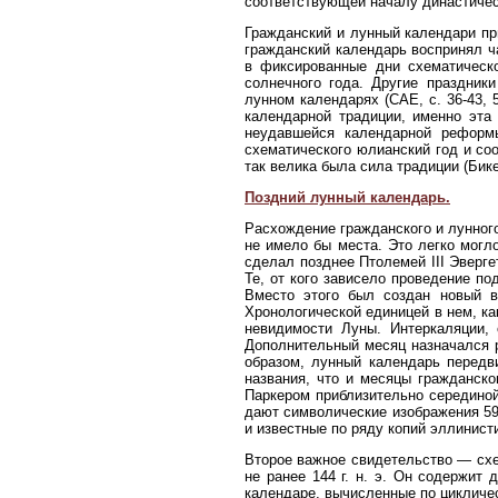
соответствующей началу династическо
Гражданский и лунный календари пр
гражданский календарь воспринял ч
в фиксированные дни схематическо
солнечного года. Другие праздни
лунном календарях (САЕ, с. 36-43, 
календарной традиции, именно эта
неудавшейся календарной реформы
схематического юлианский год и соо
так велика была сила традиции (Бикерм
Поздний лунный календарь.
Расхождение гражданского и лунног
не имело бы места. Это легко могл
сделал позднее Птолемей III Эверге
Те, от кого зависело проведение п
Вместо этого был создан новый в
Хронологической единицей в нем, к
невидимости Луны. Интеркаляции, 
Дополнительный месяц назначался р
образом, лунный календарь передв
названия, что и месяцы гражданско
Паркером приблизительно серединой 
дают символические изображения 59 
и известные по ряду копий эллинисти
Второе важное свидетельство — схе
не ранее 144 г. н. э. Он содержит
календаре, вычисленные по цикличес