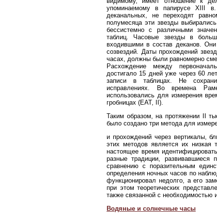
видимому, имеет отношение к де
упоминаемому в папирусе XIII в
деканальных, не переходят равно
полумесяца эти звезды выбирались
бессистемно с различными значе
таблиц. Часовые звезды в больш
входившими в состав деканов. Они
созвездий. Даты прохождений звезд
часах, должны были равномерно сме
Расхождение между первоначал
достигало 15 дней уже через 60 ле
записи в таблицах. Не сохрани
исправлениях. Во времена Рам
использовались для измерения вре
гробницах (EAT, II).
Таким образом, на протяжении II т
было создано три метода для измер
и прохождений через вертикалы, бл
этих методов является их низкая т
настоящее время идентифицировать
разные традиции, развивавшиеся 
сравнению с поразительным единс
определения ночных часов по наблю
функционировал недолго, а его за
при этом теоретических представл
также связанной с необходимостью 
Водяные и солнечные часы