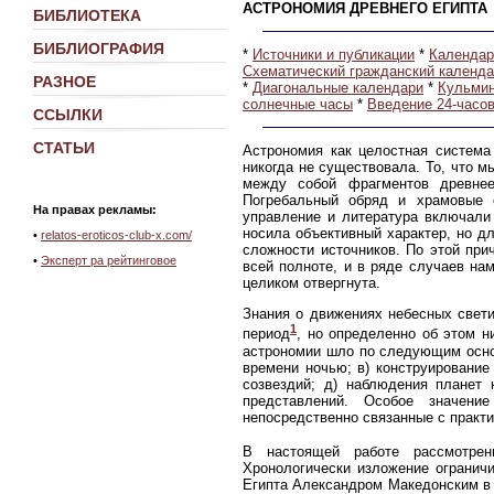
АСТРОНОМИЯ ДРЕВНЕГО ЕГИПТА
БИБЛИОТЕКА
БИБЛИОГРАФИЯ
*
Источники и публикации
*
Календар
Схематический гражданский календ
РАЗНОЕ
*
Диагональные календари
*
Кульми
солнечные часы
*
Введение 24-часов
ССЫЛКИ
СТАТЬИ
Астрономия как целостная система
никогда не существовала. То, что м
между собой фрагментов древнее
Погребальный обряд и храмовые с
На правах рекламы:
управление и литература включали
носила объективный характер, но д
•
relatos-eroticos-club-x.com/
сложности источников. По этой при
•
Эксперт ра рейтинговое
всей полноте, и в ряде случаев на
целиком отвергнута.
Знания о движениях небесных свет
1
период
, но определенно об этом ни
астрономии шло по следующим основ
времени ночью; в) конструирование
созвездий; д) наблюдения планет 
представлений. Особое значени
непосредственно связанные с практи
В настоящей работе рассмотрен
Хронологически изложение ограничи
Египта Александром Македонским в 3