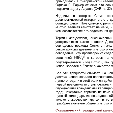
приходилась в григорианском календ
Однако Р. Паркер относит это соб
подъема воды у Асуана (САЕ, с. 32).
Надписи, в которых Сотис прос
древнеегипетской истории вплоть д
солнцестояния. По-видимому, религ
«Сотис великая блистает на небе, и
чем соответствие его содержания де
Термин
веп-ренпет
, обозначавший
употребляется также с эпохи Древ
совпадение восхода Сотис с нача
реконструкции древнеегипетского к
совпадения, что противоречит соде
1
d
величиной 365
/
. в котором гел
4
подтверждается. «Год Сотис», как 
использовался в Египте в качестве 
Все эти трудности снимает, на на
ренпет
использовался первоначальн
лунного года, и в этой роли он дей
первой невидимости Луны считался п
блуждающий гражданский календарь
года; начертание термина не изме
лунный календарь из повседневной
только в жреческих кругах, в то 
приобрел значение общеегипетского 
Схематический гражданский кален