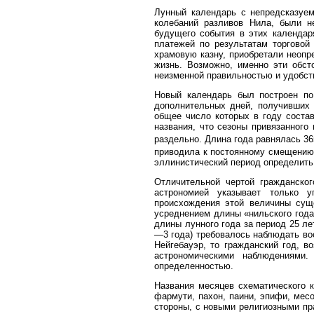
Лунный календарь с непредсказуем
колебаний разливов Нила, были н
будущего события в этих календаря
платежей по результатам торговой
храмовую казну, приобретали неопр
жизнь. Возможно, именно эти обст
неизменной правильностью и удобст
Новый календарь был построен по
дополнительных дней, получивших 
общее число которых в году соста
названия, что сезоны привязанного
раздельно. Длина года равнялась 36
приводила к постоянному смещению н
эллинистический период определить
Отличительной чертой гражданског
астрономией указывает только у
происхождения этой величины суще
усреднением длины «нильского года»
длины лунного года за период 25 лет
—3 года) требовалось наблюдать вос
Нейгебауэр, то гражданский год, в
астрономическими наблюдениям
определенностью.
Названия месяцев схематического ка
фармути, пахон, паини, эпифи, мес
стороны, с новыми религиозными пра