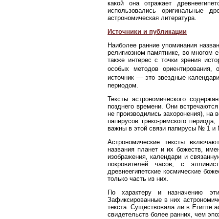
какой она отражает древнеегипе
использовались оригинальные др
астрономическая литература.
Источники и публикации
Наиболее ранние упоминания назван
религиозном памятнике, во многом е
также интерес с точки зрения исто
особых методов ориентирования, 
источник — это звездные календари
периодом.
Тексты астрономического содержан
позднего времени. Они встречаются 
не производились захоронения), на 
папирусов греко-римского периода,
важны в этой связи папирусы № 1 и 
Астрономические тексты включают
названия планет и их божеств, име
изображения, календари и связанну
покровителей часов, с эллинис
древнеегипетские космические божес
только часть из них.
По характеру и назначению эти
Зафиксированные в них астрономиче
текста. Существовала ли в Египте а
свидетельств более ранних, чем эпо