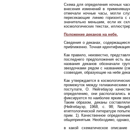
Схема для определения ночных час
внесения изменений в применявшую
отмечали ночные часы, могли служ
пересекающие линию горизонта с 
значительно меньшим, если их скл
космологических текстах, иллюстриру
Положение деканов на небе.
Сведения о деканах, содержащиеся 
приближенно. Точная идентификация
Как правило, неизвестно, представл
последнего предположения есть вы
названия деканов обозначали гру
звездочками рядом с названием (см
созвездия, образующие на небе дек
Как утверждается в космологических
промежуток между гелиакическими з
постулате, О. Нейгебауэр качест
определению, они располагались 
фиксируется по наиболее ярким звез
Таким образом, деканы составляли
(Нейгебауэр, 1968, с. 98; Neuge
египтологической литературе попытки
прим. 1). Качественное определени
общепринятым. Необходимо, однако, 
в какой схематическое описание 