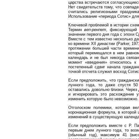
царства встречаются согласующиеся
Нет свидетельств тому, что совпаде
считались религиозными праздни
Использование «периода Сотис» для
Ключевой проблемой в истории схем
Термин
веп-ренпет
, фиксирующий 
значении первого дня года с эпохи С
Вместе с тем известно несколько да
ко времени XII династии (Parker, 19
протяжении большей части времени
который перемещался в нем равноме
календарь и не был никогда связа
момент «введения» относилось к 
постепенный сдвиг начала граждан
точкой отсчета служил восход Сотис
Если предположить, что граждански
лунного года, то даже спустя 50
оставались довольно близки. Через 
и игнорировать это расхождение 
изменить которую было невозможно. 
Отголоском полемики, которая ве
коронационная формула, в которой 
изменений в существующую календар
Если предположить вместе с Р. Па
первым днем лунного года, то воз
(обычный год), максимум 41 (вис