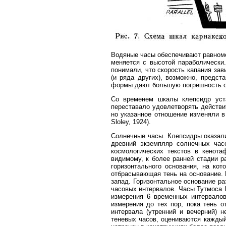
Водяные часы обеспечивают равномер
меняется с высотой параболически.
понимали, что скорость капания за
(и ряда других), возможно, предс
формы дают большую погрешность о
Со временем шкалы клепсидр уст
переставало удовлетворять действи
но указанное отношение изменяли в 
Sloley, 1924).
Солнечные часы. Клепсидры оказали
древний экземпляр солнечных часо
космологических текстов в кенотаф
видимому, к более ранней стадии раз
горизонтального основания, на ко
отбрасывающая тень на основание. 
запад. Горизонтальное основание ра
часовых интервалов. Часы Тутмоса I
измерения 6 временных интервалов
измерения до тех пор, пока тень 
интервала (утренний и вечерний) 
теневых часов, оцениваются каждый 