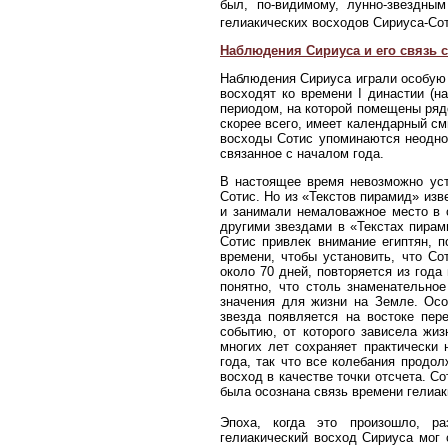
был, по-видимому, лунно-звездны
гелиакических восходов Сириуса-Со
Наблюдения Сириуса и его связь с
Наблюдения Сириуса играли особую 
восходят ко времени I династии (на
периодом, на которой помещены ряд
скорее всего, имеет календарный смысл
восходы Сотис упоминаются неоднок
связанное с началом года.
В настоящее время невозможно уст
Сотис. Но из «Текстов пирамид» изв
и занимали немаловажное место в о
другими звездами в «Текстах пирами
Сотис привлек внимание египтян, п
времени, чтобы установить, что Со
около 70 дней, повторяется из года
понятно, что столь знаменательно
значения для жизни на Земле. Осо
звезда появляется на востоке пер
событию, от которого зависела жи
многих лет сохраняет практически 
года, так что все колебания продол
восход в качестве точки отсчета. Со
была осознана связь времени гелиак
Эпоха, когда это произошло, ра
гелиакический восход Сириуса мог 