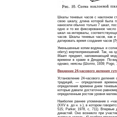
Шкалы теневых часов с наклоном ст
свою шкалу, длина которой была п
наносили обычно только 7 шкал, по
одно и то же фиксированное число
шкал на интервалы, соответствующ
часов. Шкалы теневых часов, как 
датировать время создания часов (Лур
Уменьшенные копии водяных и солне
обету) жертвоприношений. Так, на о
Маат
предмет, напоминающий моде
времени в храме в Дендере. По-ви
однако, неясны (Шолпо, 1939; Pogo, 
Введение 24-часового деления сут
Установление 24-часового деления
традиций, — определения време
определения времени днем теневым
которые давали достаточно равноме
определенным ростом уровня матем
Наиболее раннее упоминание о «ча
(XXV в. до н. э.), в котором говоритс
515; Parker, 1978, с, 711). Впервы
династий. Оно возникло при участи
дневных недель; б) особого предста