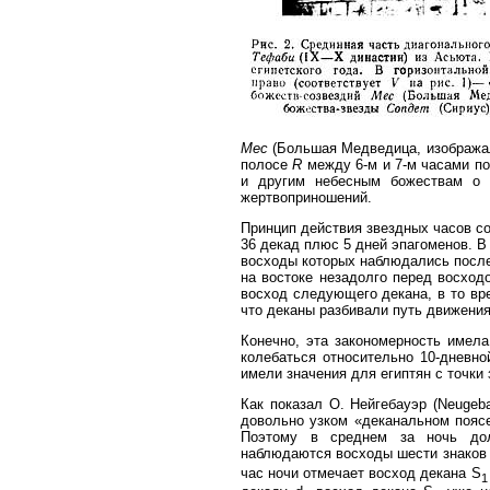
Мес
(Большая Медведица, изображал
полосе
R
между 6-м и 7-м часами п
и другим небесным божествам о 
жертвоприношений.
Принцип действия звездных часов со
36 декад плюс 5 дней эпагоменов. В
восходы которых наблюдались после
на востоке незадолго перед восход
восход следующего декана, в то вр
что деканы разбивали путь движения
Конечно, эта закономерность имел
колебаться относительно 10-дневно
имели значения для египтян с точки
Как показал О. Нейгебауэр (Neugeba
довольно узком «деканальном пояс
Поэтому в среднем за ночь до
наблюдаются восходы шести знаков 
час ночи отмечает восход декана S
1