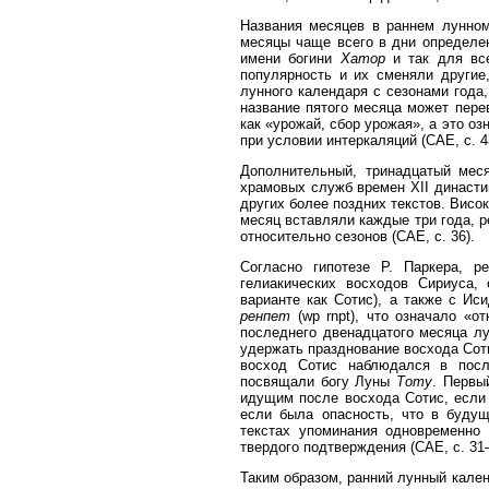
Названия месяцев в раннем лунном
месяцы чаще всего в дни определе
имени богини
Хатор
и так для все
популярность и их сменяли другие
лунного календаря с сезонами года
название пятого месяца может пере
как «урожай, сбор урожая», а это о
при условии интеркаляций (САЕ, с. 
Дополнительный, тринадцатый меся
храмовых служб времен XII династии
других более поздних текстов. Висо
месяц вставляли каждые три года, р
относительно сезонов (САE, с. 36).
Согласно гипотезе Р. Паркера, р
гелиакических восходов Сириуса,
варианте как Сотис), а также с Ис
ренпет
(wp rnpt), что означало «о
последнего двенадцатого месяца лу
удержать празднование восхода Соти
восход Сотис наблюдался в посл
посвящали богу Луны
Тоту
. Первы
идущим после восхода Сотис, если
если была опасность, что в буду
текстах упоминания одновременно 
твердого подтверждения (САЕ, с. 31
Таким образом, ранний лунный кален