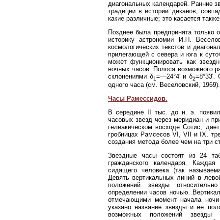
диагональных календарей. Ранние зв
традиции в истории деканов, совп
какие различные; это касается такж
Позднее была предпринята только 
историку астрономии И.Н. Весело
космологических текстов и диагона
прилегающей с севера и юга к суто
может функционировать как звездн
ночных часов. Полоса возможного р
склонениями δ
=—24°4' и δ
=8°33'.
1
2
одного часа (см. Веселовский, 1969).
Часы Рамессидов.
В середине II тыс. до н. э. появ
часовых звезд через меридиан и пр
гелиакическом восходе Сотис, дает
гробницах Рамсесов VI, VII и IX, тр
создания метода более чем на три с
Звездные часы состоят из 24 та
гражданского календаря. Каждая 
сидящего человека (так называема
Девять вертикальных линий в лево
положений звезды относительн
определении часов ночью. Вертика
отмечающими момент начала ночи 
указано название звезды и ее пол
возможных положений звезды о