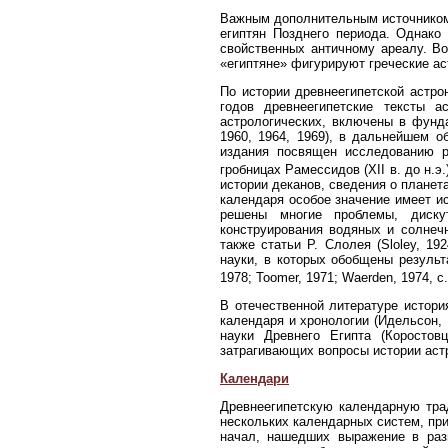
Важным дополнительным источником 
египтян Позднего периода. Однако
свойственных античному ареалу. Во
«египтяне» фигурируют греческие аст
По истории древнеегипетской астро
годов древнеегипетские тексты а
астрологических, включены в фунда
1960, 1964, 1969), в дальнейшем 
издания посвящен исследованию р
гробницах Рамессидов (XII в. до н.э.
истории деканов, сведения о планет
календаря особое значение имеет ис
решены многие проблемы, диску
конструирования водяных и солнечн
также статьи Р. Слолея (Sloley, 1
науки, в которых обобщены результа
1978; Toomer, 1971; Waerden, 1974, с
В отечественной литературе истори
календаря и хронологии (Идельсон, 
науки Древнего Египта (Коростов
затрагивающих вопросы истории астр
Календари
Древнеегипетскую календарную тра
нескольких календарных систем, пр
начал, нашедших выражение в раз