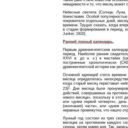
невидимости и то, что месяц может 
Небесные светила (Солнце, Луна,
божествами. Особой популярностью
покровители отдельных дней, месяц
времени. Трудно сказать, когда впе
в стадии формирования в период, ко
Junker, 1910).
Ранний лунный календарь.
Первым древнеегипетским календар
период. Наиболее ранние свидетель
XXVI в. до н. э.) в мастабах (г
построенные хронологически (С
древнеегипетской истории как рели
Основной единицей счета времени
месяца определялась непосредств
когда старый месяц переставал набл
7
23)
. Дни месяца были пронумеров
действий, совершаемых на протяжен
нового месяца», поскольку в этот 
или «днем первой четверти», ден
(окончания) части», или «днем по
неравных промежутка, что нашло отр
Лунный год состоял из трех сезон
месяцев на протяжении каждого се
сезона, затем номер дня. Так, запись