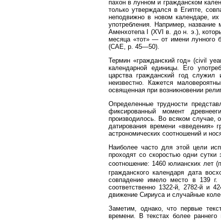
пахон в лунном и гражданском кален
только утверждался в Египте, совп
неподвижно в новом календаре, их
употребления. Например, название 
Аменхотепа I (XVI в. до н. э.), кот
месяца «тот» — от имени лунного 
(САЕ, р. 45—50).
Термин «гражданский год» (civil ye
календарной единицы. Его употреб
царства гражданский год служил 
неизвестно. Кажется маловероятны
освященная при возникновении религ
Определенные трудности представл
фиксированный момент древнеег
производилось. Во всяком случае, 
датирования времени «введения» г
астрономических соотношений и нося
Наиболее часто для этой цели исп
проходят со скоростью одни сутки 
соотношение: 1460 юлианских лет (
гражданского календаря дата восх
совпадение имело место в 139 г.
соответственно 1322-й, 2782-й и 4
движение Сириуса и случайные колеба
Заметим, однако, что первые текс
времени. В текстах более раннего