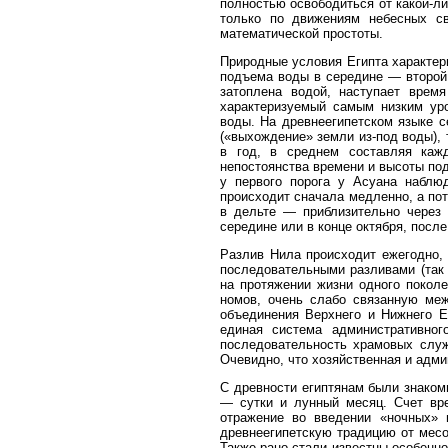
полностью освободиться от какой-ли
только по движениям небесных све
математической простоты.
Природные условия Египта характер
подъема воды в середине — второй 
затоплена водой, наступает врем
характеризуемый самым низким ур
воды. На древнеегипетском языке 
(«выхождение» земли из-под воды),
в год, в среднем составляя каж
непостоянства времени и высоты по
у первого порога у Асуана наблю
происходит сначала медленно, а пот
в дельте — приблизительно через 
середине или в конце октября, после
Разлив Нила происходит ежегодно,
последовательными разливами (так
на протяжении жизни одного поколе
номов, очень слабо связанную меж
объединения Верхнего и Нижнего Ег
единая система административног
последовательность храмовых служ
Очевидно, что хозяйственная и адми
С древности египтянам были знаком
— сутки и лунный месяц. Счет вре
отражение во введении «ночных» и
древнеегипетскую традицию от месоп
Также рано стали известны особенн