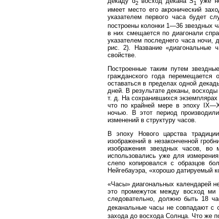
декаду d
восход декана S
уже не
2
1
имеет место его акронический захо
указателем первого часа будет сл
построены колонки 1—36 звездных ч
в них смещается по диагонали спр
указателем последнего часа ночи, д
рис. 2). Название «диагональные 
свойстве.
Построенные таким путем звездные
гражданского года перемещается о
оставаться в пределах одной декады
дней. В результате деканы, восходы
т. д. На сохранившихся экземпляра
что по крайней мере в эпоху IX—
ночью. В этот период производил
изменений в структуру часов.
В эпоху Нового царства традици
изображений в незаконченной гробниц
изображения звездных часов, во 
использовались уже для измерения
слепо копировался с образцов бо
Нейгебауэра, «хорошо датируемый ко
«Часы» диагональных календарей н
это промежуток между восход ми 
следовательно, должно быть 18 ча
деканальные часы не совпадают с 
захода до восхода Солнца. Что же 