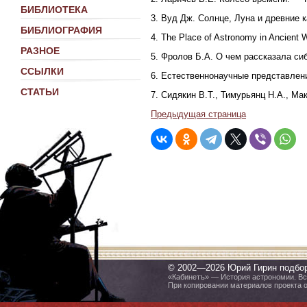
БИБЛИОТЕКА
3. Вуд Дж. Солнце, Луна и древние 
БИБЛИОГРАФИЯ
4. The Place of Astronomy in Ancient 
РАЗНОЕ
5. Фролов Б.А. О чем рассказала си
ССЫЛКИ
6. Естественнонаучные представлени
СТАТЬИ
7. Сидякин В.Т., Тимурьянц Н.А., М
Предыдущая страница
© 2002—2026 Юрий Гирин подбо
«Кабинетъ» — История астрономии. Все
При копировании материалов проекта 