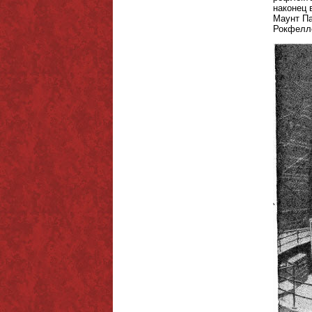
наконец 
Маунт Па
Рокфелл