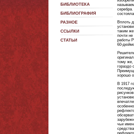
изобрели
БИБЛИОТЕКА
называем
серебра.
БИБЛИОГРАФИЯ
состояла
Вплоть д
РАЗНОЕ
установи
таким же
ССЫЛКИ
почти не
работы Р
СТАТЬИ
60-дюймо
Решитель
оригинал
тому же,
гораздо 
Преимуще
хорошо о
В 1917 г
последую
рисунков
установк
впечатле
особенно
рефлекто
обсерват
зарубежн
чьи имен
средства
рефлекто