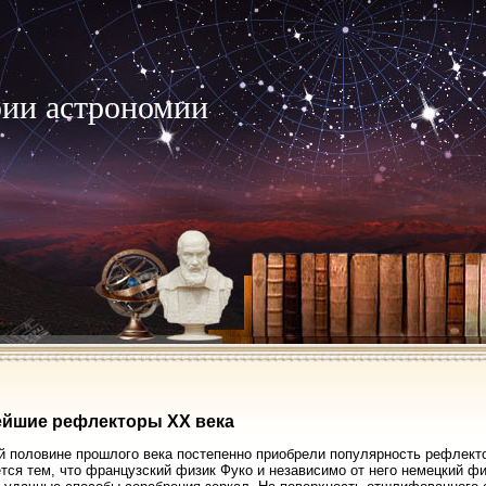
рии астрономии
ейшие рефлекторы XX века
й половине прошлого века постепенно приобрели популярность рефлект
тся тем, что французский физик Фуко и независимо от него немецкий ф