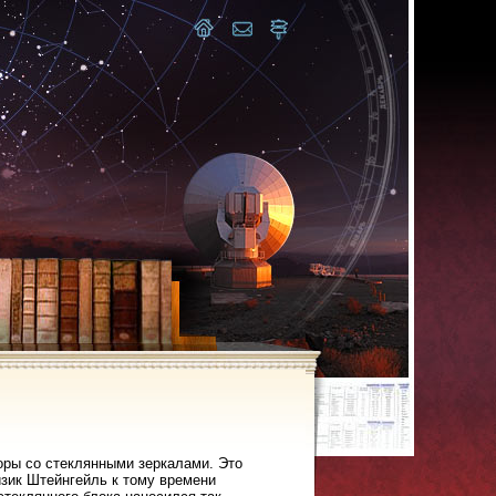
оры со стеклянными зеркалами. Это
изик Штейнгейль к тому времени