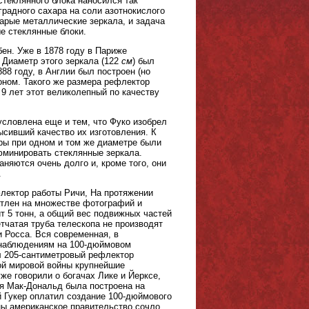
теклянного блока наносился так
радного сахара на соли азотнокислого
арые металлические зеркала, и задача
ые стеклянные блоки.
ен. Уже в 1878 году в Париже
 Диаметр этого зеркала (122
см
) был
888 году, в Англии был построен (но
оном. Такого же размера рефлектор
 9 лет этот великолепный по качеству
словлена еще и тем, что Фуко изобрел
ысивший качество их изготовления. К
ры при одном и том же диаметре были
люминировать стеклянные зеркала.
яются очень долго и, кроме того, они
.
лектор работы Ричи, На протяжении
атлен на множестве фотографий и
 5 тонн, а общий вес подвижных частей
етчатая труба телескопа не производят
и Росса. Вся современная, в
 наблюдениям на 100-дюймовом
л 205-сантиметровый рефлектор
рой мировой войны крупнейшие
же говорили о богачах Лике и Йерксе,
ия Мак-Дональд была построена на
 Гукер оплатил создание 100-дюймового
ны американское правительство сочло