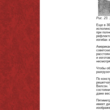
Рис. 23
Еще в 30
исполинс
при полн
рефлекто
изгибах 
Американ
советски
расстоян
и изгото
несмотря
Чтобы об
разгрузо
По конст
решетчат
Вилсон. 
состояни
даже вес
Пятиметр
имеет ди
изображе