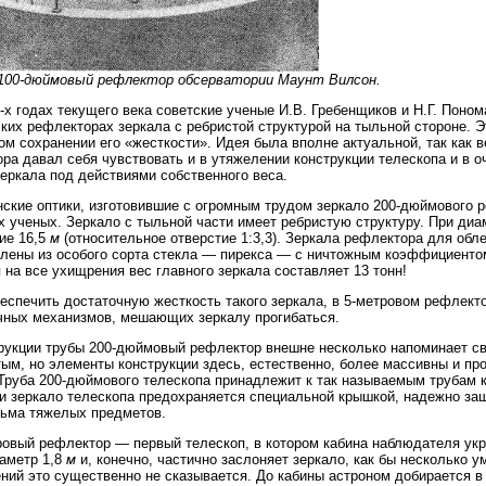
. 100-дюймовый рефлектор обсерватории Маунт Вилсон.
-х годах текущего века советские ученые И.В. Гребенщиков и Н.Г. Поно
ких рефлекторах зеркала с ребристой структурой на тыльной стороне. 
ом сохранении его «жесткости». Идея была вполне актуальной, так как 
ра давал себя чувствовать и в утяжелении конструкции телескопа и в 
зеркала под действиями собственного веса.
ские оптики, изготовившие с огромным трудом зеркало 200-дюймового 
х ученых. Зеркало с тыльной части имеет ребристую структуру. При ди
ие 16,5
м
(относительное отверстие 1:3,3). Зеркала рефлектора для обл
влены из особого сорта стекла — пирекса — с ничтожным коэффициентом
 на все ухищрения вес главного зеркала составляет 13 тонн!
еспечить достаточную жесткость такого зеркала, в 5-метровом рефлект
чных механизмов, мешающих зеркалу прогибаться.
рукции трубы 200-дюймовый рефлектор внешне несколько напоминает с
ым, но элементы конструкции здесь, естественно, более массивны и пр
Труба 200-дюймового телескопа принадлежит к так называемым трубам 
и зеркало телескопа предохраняется специальной крышкой, надежно за
ьма тяжелых предметов.
овый рефлектор — первый телескоп, в котором кабина наблюдателя ук
аметр 1,8
м
и, конечно, частично заслоняет зеркало, как бы несколько у
ний это существенно не сказывается. До кабины астроном добирается в