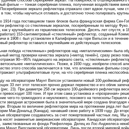
 удачные способы серебрения зеркал. На поверхность отшлифованного с
ый фильм — тонкая серебряная пленка, полученная воздействием виног
 Посеребренное зеркало рефлектора отражало свет вдвое лучше, чем ст
 в том, чтобы научиться отливать и достаточно точно полировать крупн
о 1914 года поставщиком таких блоков была французская фирма Сен-Гоб
ли рефлектор со стеклянным зеркалом, посеребренным по методу Фуко.
, как у крупнейшего из гершелевских телескопов. Десять лет спустя, в 1
 работал) 153-сантиметровый «стеклянный» рефлектор, созданный Комм
ичи в 1908 г. был установлен в Калифорнии на горе Вильсон и в течение
вый рефлектор оставался крупнейшим из действующих телескопов.
ная победа «стеклянных» рефлекторов над «металлическими» была обу
ьный метод проверки качества зеркала («метод теней»), сразу резко пов
 отражая 90—95% падающего на зеркало света, «стеклянные» рефлекто
светосильнее «металлических». Позже, в 1930 году, изобрели способ а
ство этого способа заключается в том, что алюминиевые фильмы сохран
тражают ультрафиолетовые лучи, на что серебряная пленка неспособна
оду на обсерватории Маунт Вилсон установили новый 100-дюймовый реф
щих 33 лет этот телескоп прочно держал первенство и его облик запеч
 (рис. 23). При диаметре 258
см
зеркало 100-дюймового рефлектора весит
и превосходит 100 тонн. И при этом сама установка и «прозрачная» реш
ние чего-то громоздкого и неуклюжего, похожего на телескопы Гершеля 
сти звездная астрономия была в значительной мере создана благодаря
ре. Вторым по величине рефлектором мира на протяжении ряда лет бы
ории Мак-Дональд (Канада), начавший свою работу в 1939 году. До вто
ые обсерватории создавались за счет пожертвований частных лиц. Мы у
а носят знаменитые американские обсерватории. Канадская обсерватор
, заимствованные из фонда Рокфеллера. Делец из Лос-Анджелеса некий
ра Маунт Вилсоновской обсерватории. Лишь после второй мировой вой