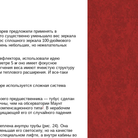
марев предложили применять в
Это существенно уменьшало вес зеркала
вес сплошного зеркала 100-дюймового
очень небольших, но нежелательных
рефлектора, использовали идею
аметре 5
м
оно имеет фокусное
егчения веса имеют ячеистую структуру
 теплового расширения. И все-таки
оре используется сложная система
воего предшественника — тубус сделан
очны, чем на обсерватории Маунт
1
компенсационного типа
. В нерабочем
щищающей его от случайного падения
реплена
внутри
трубы (рис. 24). Она
меньшая его светосилу, но на качестве
 специальном лифте, а внутри кабины во