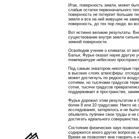
Итак, поверхность земли, может быт
слабые остатки первоначального теп
поверхность не потерпит больших п
земля и все на ней живущее не заме
поверхность, до тех пор люди, во в
Вот истинно великие результаты. Вно
существование внутри земли сильног
земной поверхности.
Освободив учение о климатах от ве
Бальи, Фурье оказал науке другую у
температуре небесного пространс
Под самым экватором некоторые гор
в высоких слоях атмосферы: отсюда 
может достигнуть по редкости возд
сотнями, но тысячами градусов терм
сотни, тысячи градусов превратились
поддерживает в пространстве, зани
Фурье дорожил этим результатом и б
более 8 или 10 градусами. Никто не
исследования, затерялось и не было
объявлять публике свои труды и не 
достигать идеального совершенства.
Состояние физических наук позволи
содержится много других вопросов, 
Время не позволяет мне говорить о