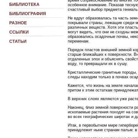
время соприкосновение во многих т
БИБЛИОТЕКА
особенное внимание. Показав тесную
счастливый выбор предмета гениаль
БИБЛИОГРАФИЯ
Не вдруг образовалась та часть зем
покрывали страны, лежащие среди ма
РАЗНОЕ
различных веществ. Хотя эти пласты
могут видеть, что они не сходны меж
ССЫЛКИ
образовались осадочные почвы, неко
переменам.
СТАТЬИ
Порядок пластов внешней земной ко
старше ближайших к поверхности. В
отдаленных эпох и объяснять свойст
воду, то превращали их в сушу.
Кристаллические гранитные породы, 
следы находим только в почвах оса
Кажется, что жизнь на земле начала
притом к этим остаткам принадлежат
В верхних слоях являются уже раст
Наконец, близ земной поверхности р
ископаемые растения походят на со
во всех географических широтах и д
Итак, в первобытном мире гиперборе
принадлежит ныне странам пальм: в