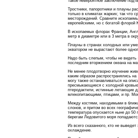
Такое невероятное заключение подт
Тростники, папоротники и плауны ра
только в климатах жарких; так что 
месторождений. Сравните ископаемы
европейскими, но с богатой флорой 
В ископаемых флорах Франции, Англи
метр в диаметре или в 3 метра в окр
Плауны в странах холодных или уме
экватором не вырастают более одног
Надо быть слепым, чтобы не видеть
последним вторжением океана на ма
Не менее плодотворно изучение жив
каким образом распространялись на 
могу также останавливаться на опис
пресмыкающиеся с холодной кровью 
птеродактили, истинные летающие д
млекопитающими, птицами, и пр. Моя
Между костями, находимыми в ближа
слонов, и притом во всех географич
температура опускается ныне до 50 
берегам Ледовитого моря попадаются
Из всего сказанного, кто не выведе
охлаждение.