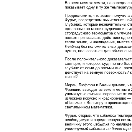
Во всех местах земли, на определен
показывает одну и ту же температур
Предположите, что земля получила св
Фурье, посредством вычисления найд
глубинах, которые незначительны от
сделанные во многих рудниках и в и
стоградусного термометра с углубле
нельзя приписывать действию одного
тепла земли, и наблюдения, вместе
Лейбниц без положительных доказат
нужно, пользоваться для объяснения
После положительного доказательств
солнцем, и которое, судя по его бы
глубине от семи до восьми лье, рас
действует на земную поверхность? к
жизни?
Меран, Бюффон и Бальи думали, что
Франции, выходит из земли летом в 2
упомянутые физики нагревание от со
изложено искусно и красноречиво —
«Письмах к Вольтеру о происхождени
светильником математики.
Фурье, открыв, что
избыток
темпера
необходимую и определенную связь 
величину этого
избытка
по наблюден
упомянутый избыток не более трид