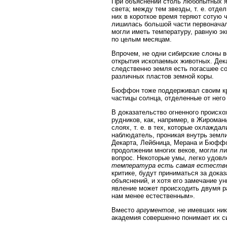
При объяснении столь любопытных я
света; между тем звезды, т. е. отде
них в короткое время теряют сотую 
лишилась большой части первоначаль
могли иметь температуру, равную эк
по целым месяцам.
Впрочем, не одни сибирские слоны 
открытия ископаемых животных. Дека
следственно земля есть погасшее со
различных пластов земной коры.
Бюффон тоже поддерживал своим кра
частицы солнца, отделенные от него
В доказательство огненного происх
рудников, как, например, в Жиромань
слоях, т. е. в тех, которые охлажда
наблюдатель, проникая внутрь земли
Декарта, Лейбница, Мерана и Бюффо
продолжении многих веков, могли ли
вопрос. Некоторые умы, легко удов
температура есть самая естеств
критике, будут приниматься за дока
объяснений, и хотя его замечание у
явление может происходить двумя ра
нам менее естественным».
Вместо
аргументов
, не имевших ни
академия совершенно понимает их с