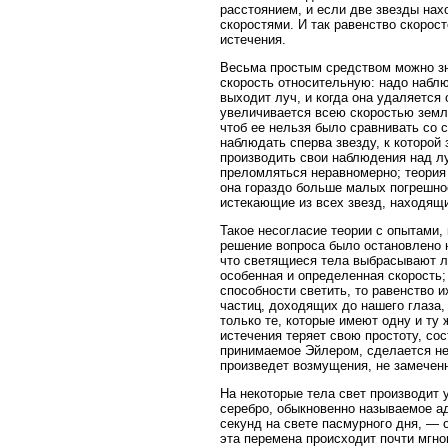
расстоянием, и если две звезды нах
скоростями. И так равенство скорос
истечения.
Весьма простым средством можно зна
скорость относительную: надо наблю
выходит луч, и когда она удаляется
увеличивается всею скоростью земли
чтоб ее нельзя было сравнивать со 
наблюдать сперва звезду, к которой 
производить свои наблюдения над л
преломляться неравномерно; теория
она гораздо больше малых погрешно
истекающие из всех звезд, находящ
Такое несогласие теории с опытами,
решение вопроса было остановлено н
что светящиеся тела выбрасывают л
особенная и определенная скорость
способности светить, то равенство 
частиц, доходящих до нашего глаза
только те, которые имеют одну и ту
истечения теряет свою простоту, со
принимаемое Эйлером, сделается не
произведет возмущения, не замечен
На некоторые тела свет производит 
серебро, обыкновенно называемое ад
секунд на свете пасмурного дня, — 
эта перемена происходит почти мгно