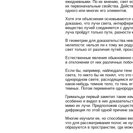
ежедневными. По их мнению, свет ес
их первоначальные свойства. Дейст
одного или многих его элементов.
Хотя эти объяснения основываются на
доказано, что лучи света, интерфер
вещество лучей соединяется с други
луча пройдут только пути, разност
В геометрии для доказательства нев
нелепости: нельзя ли к тому же род
свет только от различия путей, пр
Естественные явления обыкновенно 
в отклонении от них различных побо
Если бы, например, наблюдали тени
света, то никто бы не понял, что эт
однородном свете, расходящемся или
какое-нибудь темное тело; то тень 
темных. Потом перемените однородн
Гримальди первый заметил такие изм
особенно и видел в них доказательс
мимо их лучи. Предположив существ
дифракция по этой одной причине з
Многие изучали ее, но способами в
что для рассматривания полос не нуж
образуются в пространстве, где мо