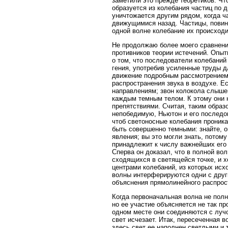
заметили это прежде теоретиков. Что
образуется из колебания частиц по 
уничтожается другим рядом, когда ч
движущимися назад. Частицы, повин
одной волне колебание их происходи
Не продолжаю более моего сравнени
противников теории истечений. Опыт
о том, что последователи колебаний
гения, употребив усиленные труды д
движение подробным рассмотрением;
распространения звука в воздухе. Е
направлениям; звон колокола слышен
каждым темным телом. К этому они н
препятствиями. Считая, таким образ
непобедимую, Ньютон и его последов
чтоб светоносные колебания проникал
быть совершенно темными: знайте, 
явления; вы это могли знать, потом
принадлежит к числу важнейших его 
Сперва он доказал, что в полной во
сходящихся в светящейся точке, и 
центрами колебаний, из которых исх
волны интерферируются одни с друг
объяснения прямолинейного распрост
Когда первоначальная волна не полн
но ее участие объясняется не так п
одном месте они соединяются с луч
свет исчезает. Итак, пересеченная 
здесь свет ее наполнен светлыми и