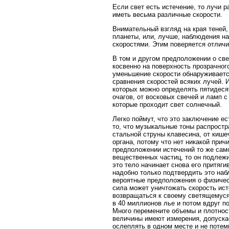
Если свет есть истечение, то лучи 
иметь весьма различные скорости.
Внимательный взгляд на края теней
планеты, или, лучше, наблюдения н
скоростями. Этим поверяется отлич
В том и другом предположении о све
косвенно на поверхность прозрачног
уменьшение скорости обнаруживаетс
сравнения скоростей всяких лучей.
которых можно определять пятидесят
очагов, от восковых свечей и ламп с
которые проходит свет солнечный.
Легко поймут, что это заключение е
то, что музыкальные тоны распростр
стальной струны клавесина, от кише
органа, потому что нет никакой прич
предположении истечений то же само
вещественных частиц, то он подлежи
это тело начинает снова его притяг
надобно только подтвердить это на
вероятные предположения о физическ
сила может уничтожать скорость ист
возвращаться к своему светящемуся 
в 40 миллионов лье и потом вдруг п
Много перемените объемы и плотнос
величины имеют измерения, допускае
ослеплять в одном месте и не потем