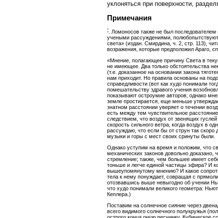
уклоняться при поверхности, разде
Примечания
*
. Ломоносов также не был последователем 
учеными рассуждениями, полюбопытствуют у
света» (издан. Смирдина, ч. 2, стр. 113), 
возражения, которые предположил Араго, сп
«Мнение, полагающее причину Света в теку
не имеющее. Два только обстоятельства не
(т.е. доказанное на основании закона тягот
нам приходит. Но правила основаны на под
справедливости (вот как худо понимали тогд
помешательству здравого учения возобновле
показывают остроумие авторов; однако мнен
земле простирается, еще меньше утверждае
знатном расстоянии уверяет о течении возду
есть между тем чувствительное расстояние 
следствием, что воздух от звенящих гуслей 
скорость сильного ветра, когда воздух в о
рассуждаю, что если бы от струн так скоро 
музыки и горы с мест своих сринуты были.
Однако уступим на время и положим, что св
механических законов довольно доказано, 
стремление; также, чем большее имеет себе
тоньше и легче единой частицы эфира? И ко
вышеупомянутому мнению? И какое сопротив
тела к нему понуждает, совращая с прямол
отозвавшись выше невыгодно об учении Ньют
что худо понимали великого геометра: Нью
Кеплера.)
Поставим на солнечное сияние через двенад
всего видимого солнечного полукружья (по
острого конца оную песчинку. Кубическое с