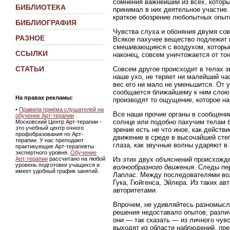
сомнения важнейший из всех, котор
БИБЛИОТЕКА
принимал в них деятельное участие.
краткое обозрение любопытных опыт
БИБЛИОГРАФИЯ
Чувства слуха и обоняния двумя со
РАЗНОЕ
Всякое пахучее вещество подлежит 
смешивающиеся с воздухом, который
ССЫЛКИ
наконец, совсем уничтожается от т
СТАТЬИ
Совсем другое происходит в телах з
наше ухо, не теряет ни малейший ча
вес его ни мало не уменьшится. От 
сообщается ближайшему к ним слою 
На правах рекламы:
производят то ощущение, которое н
•
Правила приёма слушателей на
Все наши прочие органы в сообщении
обучение Арт-терапии
.
солнце или подобно пахучим телам б
Московский Центр Арт-терапии -
это учебный центр очного
зрение есть не что иное, как действ
профобразования по Арт-
движение в среде в высочайшей степ
терапии. У нас преподают
глаза, как звучные волны ударяют в 
практикующие Арт-терапевты
экспертного уровня.
Обучение
Из этих двух объяснений происхожд
Арт-терапии
рассчитано на любой
уровень подготовки учащихся и
волнообразного движения
. Следы пе
имеет удобный график занятий.
Лаплас. Между последователями вол
Гука, Гюйгенса, Эйлера. Из таких а
авторитетами.
Впрочем, не удивляйтесь разномысли
решения недоставало опытов; разли
они — так сказать — из личного чув
выходят из области наблюдений, пре