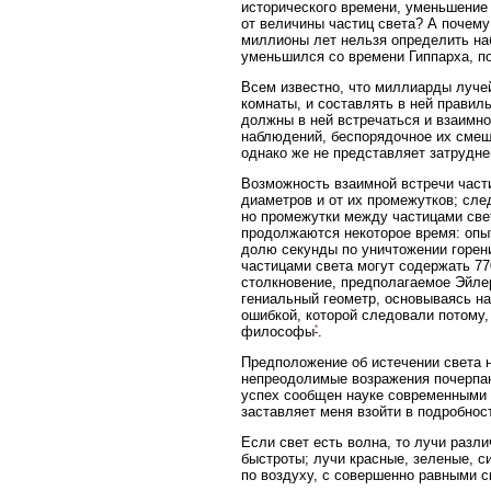
исторического времени, уменьшение 
от величины частиц света? А почему
миллионы лет нельзя определить на
уменьшился со времени Гиппарха, по
Всем известно, что миллиарды лучей
комнаты, и составлять в ней прави
должны в ней встречаться и взаимно
наблюдений, беспорядочное их смеш
однако же не представляет затрудн
Возможность взаимной встречи части
диаметров и от их промежутков; сл
но промежутки между частицами све
продолжаются некоторое время: опыт
долю секунды по уничтожении горени
частицами света могут содержать 77
столкновение, предполагаемое Эйле
гениальный геометр, основываясь н
ошибкой, которой следовали потому
*
философы
.
Предположение об истечении света н
непреодолимые возражения почерпают
успех сообщен науке современными 
заставляет меня взойти в подробнос
Если свет есть волна, то лучи разл
быстроты; лучи красные, зеленые, с
по воздуху, с совершенно равными с