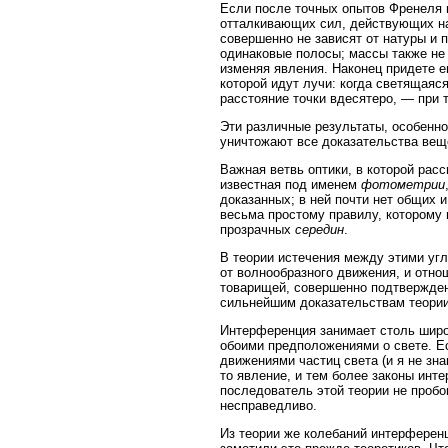
Если после точных опытов Френеля 
отталкивающих сил, действующих на
совершенно не зависят от натуры и 
одинаковые полосы; массы также не 
изменяя явления. Наконец придете ещ
которой идут лучи: когда светящаяся
расстояние точки вдесятеро, — при т
Эти различные результаты, особенн
уничтожают все доказательства вещ
Важная ветвь оптики, в которой рас
известная под именем
фотометрии
доказанных; в ней почти нет общих 
весьма простому правилу, которому 
прозрачных
середин
.
В теории истечения между этими угл
от волнообразного движения, и отн
товарищей, совершенно подтвержден
сильнейшим доказательствам теории
Интерференция занимает столь широк
обоими предположениями о свете. Е
движениями частиц света (и я не зн
то явление, и тем более законы инт
последователь этой теории не пробо
несправедливо.
Из теории же колебаний интерференц