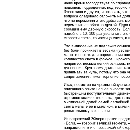
наше время господствует по справе
подкопов, подведенных под теорию и
Франклина и других, и показать, чт
вопроса следовало отложить на долг
что не переменяя этого действия, м
переменяться обратно другой. Ядро 
сообщив ему двойную скорость. Если
надобно в 10, 100 раз увеличить его
скорости света, то частица света, в
Это вычисление не подлежит сомнени
без боли проникает в весьма чувств
мало: в опытах для определения впе
количество света в фокусе широког
например, весьма легкий рычажок, п
дуновения. Круговому движению тако
принимать за нуль, потому что она 
сопротивления, имея терпение повор
Итак, несмотря на чрезвычайную ско
описанного опыта нельзя вывести за
быстрейшим поступательным движени
огромное количество света, доказыва
миллионной долей самой легчайшей в
света мельче ее в миллион, в милли
решительному заключению.
Из возражений Эйлера против предп
«Если, — говорит великий геометр,
направлениям и с чрезвычайной скор