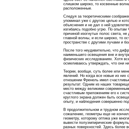
слишком широко, то косвенные волны
расположенные.
Следуя за теоретическими соображе
упоминал уже с другою целью и кото
объяснения и не дал о ней удовлетво
изгибаясь подобно угрю. По опытам 
причиной изогнутых полос света, не 
главной волны, и если широко, то о
пространстве с другими лучами и б
После того неудивительно, что дифр
наименьшего освещения вне и внутр
физических исследованиях. Хотя вс
осмеливаюсь утверждать, что они ни
Теории, вообще, суть более или ме
явлений. Но когда все новые из них
отношении Френель имел счастливые
результат. Одним из наших товарище
место между великими современными 
счастливым приложениям его к сист
круглого экрана должен быть освещ
опыту, и наблюдения совершенно по
В продолжительном и трудном иссле
сожалению, геометры еще не кончил
геометру, которому оптика уже мног
вывести полуэмпирические формулы
разных поверхностей. Здесь более в