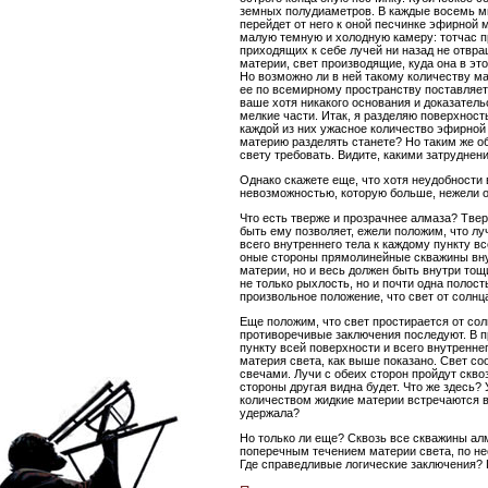
земных полудиаметров. В каждые восемь м
перейдет от него к оной песчинке эфирной 
малую темную и холодную камеру: тотчас п
приходящих к себе лучей ни назад не отвра
материи, свет производящие, куда она в эт
Но возможно ли в ней такому количеству ма
ее по всемирному пространству поставляете
ваше хотя никакого основания и доказатель
мелкие части. Итак, я разделяю поверхност
каждой из них ужасное количество эфирной 
материю разделять станете? Но таким же об
свету требовать. Видите, какими затрудне
Однако скажете еще, что хотя неудобности
невозможностью, которую больше, нежели 
Что есть тверже и прозрачнее алмаза? Тве
быть ему позволяет, ежели положим, что л
всего внутреннего тела к каждому пункту в
оные стороны прямолинейные скважины внут
материи, но и весь должен быть внутри тощ
не только рыхлость, но и почти одна полос
произвольное положение, что свет от солн
Еще положим, что свет простирается от со
противоречивые заключения последуют. В пр
пункту всей поверхности и всего внутренн
материя света, как выше показано. Свет с
свечами. Лучи с обеих сторон пройдут сквоз
стороны другая видна будет. Что же здесь?
количеством жидкие материи встречаются в 
удержала?
Но только ли еще? Сквозь все скважины ал
поперечным течением материи света, по не
Где справедливые логические заключения?