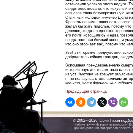
остановили успехов злого недуга. Т
свидетельствовало, что искусный его
сознавая свою безукоризненную жизн
Отличный молодой инженер Дюло из д
Френель понимал опасность своего п
желал бы жить подолье, потому что
деревне, когда лондонское королев
его почти истощились и едва позвол
представлялся близкий конец, и уми
что оно огорчает вас, потому что не
Увы! эти горькие предчувствия вско
добродетельнейших граждан, академ
Вспоминая преждевременную смерть 
истории наук достопамятные слова: 
из уст Ньютона не требует объяснени
я, не пользуясь столь великим автор
кое-что, хотя Френель жил недолго
.
Предыдущая страница
© 2002—2026 Юрий Гирин подбо
«Кабинетъ» — История астрономии. Все
При копировании материалов проекта 