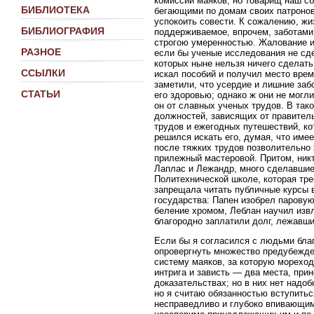
комиссии маяков; но товарищ наш с
БИБЛИОТЕКА
бегающими по домам своих патронов 
успокоить совести. К сожалению, ж
БИБЛИОГРАФИЯ
поддерживаемое, впрочем, заботами 
строгою умеренностью. Жалование и
РАЗНОЕ
если бы ученые исследования не сде
которых ныне нельзя ничего сделать
ССЫЛКИ
искал пособий и получил место врем
заметили, что усердие и лишние заб
СТАТЬИ
его здоровью; однако ж они не могли
он от славных ученых трудов. В та
должностей, зависящих от правител
трудов и ежегодных путешествий, к
решился искать его, думая, что имее
после тяжких трудов позволительно 
прилежный мастеровой. Притом, никт
Лаплас и Лежандр, много сделавшие 
Политехнической школе, которая тре
запрещала читать публичные курсы в
государства: Папен изобрел парову
беление хромом, Леблан научил извл
благородно заплатили долг, лежавши
Если бы я согласился с людьми бла
опровергнуть множество предубежде
систему маяков, за которую мореход
интрига и зависть — два места, при
доказательствах; но в них нет надоб
но я считаю обязанностью вступитьс
несправедливо и глубоко впивающими