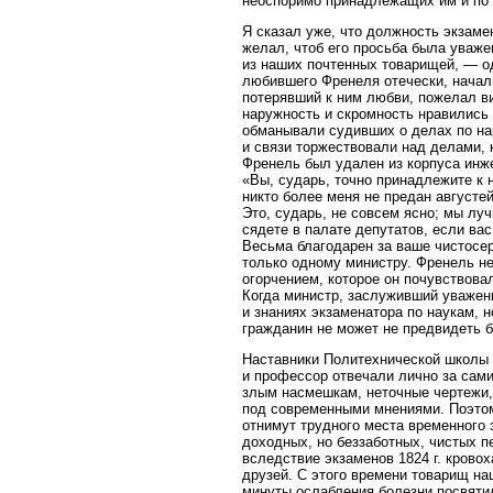
неоспоримо принадлежащих им и по 
Я сказал уже, что должность экзам
желал, чтоб его просьба была уваже
из наших почтенных товарищей, — од
любившего Френеля отечески, начал
потерявший к ним любви, пожелал ви
наружность и скромность нравились 
обманывали судивших о делах по на
и связи торжествовали над делами,
Френель был удален из корпуса инж
«Вы, сударь, точно принадлежите к 
никто более меня не предан август
Это, сударь, не совсем ясно; мы лу
сядете в палате депутатов, если ва
Весьма благодарен за ваше чистосер
только одному министру. Френель не
огорчением, которое он почувствова
Когда министр, заслуживший уважени
и знаниях экзаменатора по наукам, н
гражданин не может не предвидеть 
Наставники Политехнической школы п
и профессор отвечали лично за сам
злым насмешкам, неточные чертежи,
под современными мнениями. Поэтом
отнимут трудного места временного 
доходных, но беззаботных, чистых п
вследствие экзаменов 1824 г. крово
друзей. С этого времени товарищ на
минуты ослабления болезни посвяти