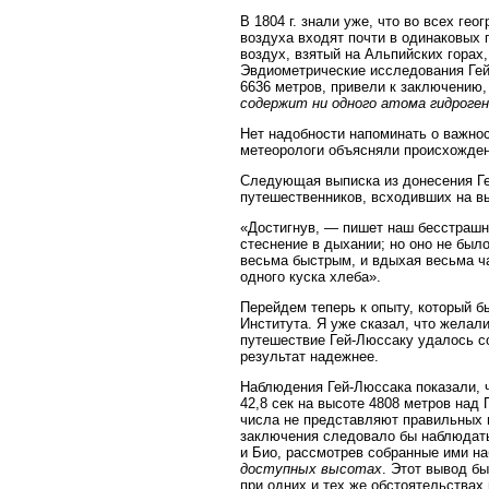
В 1804 г. знали уже, что во всех ге
воздуха входят почти в одинаковых 
воздух, взятый на Альпийских горах,
Эвдиометрические исследования Гей
6636 метров, привели к заключению, 
содержит ни одного атома гидроге
Нет надобности напоминать о важнос
метеорологи объясняли происхожден
Следующая выписка из донесения Ге
путешественников, всходивших на вы
«Достигнув, — пишет наш бесстрашн
стеснение в дыхании; но оно не был
весьма быстрым, и вдыхая весьма час
одного куска хлеба».
Перейдем теперь к опыту, который 
Института. Я уже сказал, что желал
путешествие Гей-Люссаку удалось со
результат надежнее.
Наблюдения Гей-Люссака показали, ч
42,8 сек на высоте 4808 метров над 
числа не представляют правильных 
заключения следовало бы наблюдать
и Био, рассмотрев собранные ими н
доступных высотах
. Этот вывод бы
при одних и тех же обстоятельствах