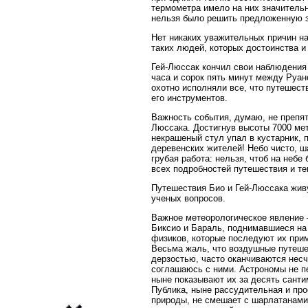
термометра имело на них значительн
нельзя было решить предложенную з
Нет никаких уважительных причин на
таких людей, которых достоинства и
Гей-Люссак кончил свои наблюдения 
часа и сорок пять минут между Руано
охотно исполняли все, что путешест
его инструментов.
Важность события, думаю, не препят
Люссака. Достигнув высоты 7000 мет
некрашеный стул упал в кустарник, 
деревенских жителей! Небо чисто, ш
грубая работа: нельзя, чтоб на неб
всех подробностей путешествия и т
Путешествия Био и Гей-Люссака жив
ученых вопросов.
Важное метеорологическое явление 
Биксио и Бараль, поднимавшиеся на 
физиков, которые последуют их при
Весьма жаль, что воздушные путеше
дерзостью, часто оканчиваются несч
соглашаюсь с ними. Астрономы не п
ныне показывают их за десять санти
Публика, ныне рассудительная и пр
природы, не смешает с шарлатанами