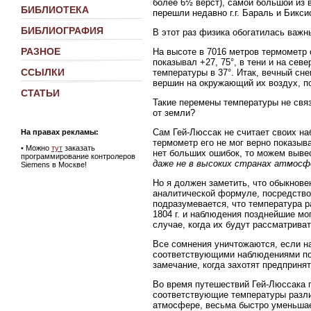
более 6½ верст), самой большой из 
БИБЛИОТЕКА
перешли недавно г.г. Бараль и Бикси
БИБЛИОГРАФИЯ
В этот раз физика обогатилась важ
РАЗНОЕ
На высоте в 7016 метров термометр 
показывал +27, 75°, в тени и на сев
ССЫЛКИ
температуры в 37°. Итак, вечный сне
вершин на окружающий их воздух, по
СТАТЬИ
Такие перемены температуры не свя
от земли?
Сам Гей-Люссак не считает своих на
На правах рекламы:
термометр его не мог верно показыв
•
Можно
тут
заказать
нет больших ошибок, то можем выв
программирование контролеров
даже не в высоких странах атмос
Siemens в Москве!
Но я должен заметить, что обыкнове
аналитической формуле, посредств
подразумевается, что температура р
1804 г. и наблюдения позднейшие мо
случае, когда их будут рассматрив
Все сомнения уничтожаются, если н
соответствующими наблюдениями пос
замечание, когда захотят предприн
Во время путешествий Гей-Люссака 
соответствующие температуры разли
атмосфере, весьма быстро уменьшае