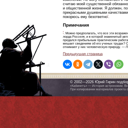
считаю моей существенной обязанно
и общественной жизни. Я должен, п
прекрасными душевными качествами.
*
покорюсь ему безответно
.
Примечания
*
. Можно предполагать, что все эти возраже
лорда Росселя, и в которой знаменитый авт
предался прибыльным практическим работам.
мешает сведениям об его ученых трудах? О
отнимают у них человеческую природу. —
П
Предыдущая страница
© 2002—2026 Юрий Гирин подбо
«Кабинетъ» — История астрономии. Все
При копировании материалов проекта 