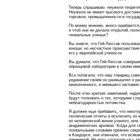
Теперь спрашиваю: неужели теоретич
Неужели не имеют высокого достоинс
торговли, промышленности и госуда
По моему мнению, много ошибаются, 
и чтоб они не делали открытий, пол
гениальных ученых?
Вы знаете, что Гей-Люссак пользов
юноши; но несчастное происшествие 
его у европейской учености.
Вы думали, что Гей-Люссак соверше
образцовой лаборатории в своем им
Все полагали, что наш товарищ сов
уединении своем он размышлял о ра
неоконченного, и имевшего заглавие
После этих кратких замечаний, наде
будут толковать о тех, которыми сл
неблагодарностью потомства.
Я должен еще прибавить, что некот
технические отчеты и исключить из 
из человеческой жизни ученого, или
академических архивах. Когда для 
похвальными словами прежних секре
и Кондорсе; они отвечали, что всяк
изменений. Не могу согласиться с 