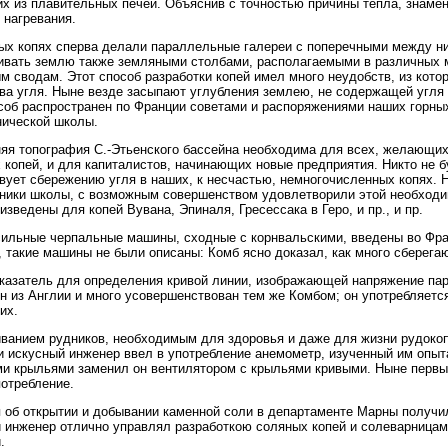
х из плавительных печей. Объяснив с точностью причины тепла, знаме
 нагревания.
ых копях сперва делали параллельные галереи с поперечными между ни
вать землю также земляными столбами, располагаемыми в различных 
м сводам. Этот способ разработки копей имел много неудобств, из кото
ва угля. Ныне везде засыпают углубления землею, не содержащей угля 
соб распространен по Франции советами и распоряжениями наших горны
ической школы.
яя топография С.-Этьенского бассейна необходима для всех, желающих
 копей, и для капиталистов, начинающих новые предприятия. Никто не б
вует сбережению угля в наших, к несчастью, немногочисленных копях.
ники школы, с возможным совершенством удовлетворили этой необход
изведены для копей Вувана, Эпиналя, Гресессака в Геро, и пр., и пр.
ильные черпальные машины, сходные с корнвальскими, введены во Фран
, такие машины не были описаны: Комб ясно доказал, как много сберега
казатель для определения кривой линии, изображающей напряжение пар
н из Англии и много усовершенствован тем же Комбом; он употребляетс
их.
ванием рудников, необходимым для здоровья и даже для жизни рудокоп
и искусный инженер ввел в употребление анемометр, изученный им опыт
и крыльями заменил он вентилятором с крыльями кривыми. Ныне первый
отребление.
 об открытии и добывании каменной соли в департаменте Марны получил
 инженер отлично управлял разработкою соляных копей и солеварницами
.