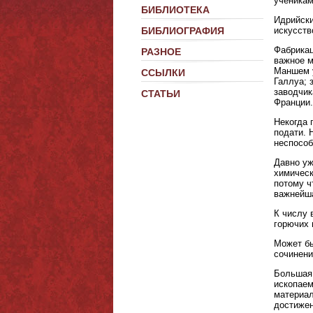
ученикам
БИБЛИОТЕКА
Идрийски
искусств
БИБЛИОГРАФИЯ
Фабрикац
РАЗНОЕ
важное м
Маншем у
ССЫЛКИ
Галлуа; 
заводчик
СТАТЬИ
Франции.
Некогда 
подати. 
неспособ
Давно уж
химическ
потому ч
важнейша
К числу 
горючих 
Может бы
сочинени
Большая 
ископаем
материал
достижен