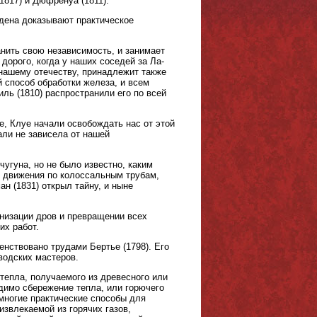
817) и Дюфренуа (1811).
рдена доказывают практическое
анить свою независимость, и занимает
дорого, когда у наших соседей за Ла-
нашему отечеству, принадлежит также
й способ обработки железа, и всем
ль (1810) распространили его по всей
е, Клуе начали освобождать нас от этой
али не зависела от нашей
угуна, но не было известно, каким
о движения по колоссальным трубам,
ан (1831) открыл тайну, и ныне
низации дров и превращении всех
их работ.
енствовано трудами Бертье (1798). Его
водских мастеров.
епла, получаемого из древесного или
одимо сбережение тепла, или горючего
многие практические способы для
звлекаемой из горячих газов,