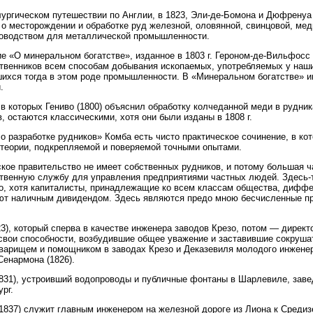
ургическом путешествии по Англии, в 1823, Эли-де-Бомона и Дюфрену
 о месторождении и обработке руд железной, оловянной, свинцовой, мед
оводством для металлической промышленности.
е «О минеральном богатстве», изданное в 1803 г. Героном-де-Вильфосс 
твенников всем способам добывания ископаемых, употребляемых у наши
ихся тогда в этом роде промышленности. В «Минеральном богатстве» и
.
 в которых Гениво (1800) объяснил обработку колчеданной меди в рудни
, остаются классическими, хотя они были изданы в 1808 г.
 о разработке рудников» Комба есть чисто практическое сочинение, в ко
теории, подкрепляемой и поверяемой точными опытами.
кое правительство не имеет собственных рудников, и потому большая 
твенную службу для управления предприятиями частных людей. Здесь-т
о, хотя капиталисты, принадлежащие ко всем классам общества, диффе
ют наличным дивидендом. Здесь являются предо мною бесчисленные пр
:
23), который сперва в качестве инженера заводов Крезо, потом — директ
свои способности, возбудившие общее уважение и заставившие сокрушат
варищем и помощником в заводах Крезо и Деказевиля молодого инженер
Сенармона (1826).
831), устроивший водопроводы и публичные фонтаны в Шарлевиле, зав
ург.
1837) служит главным инженером на железной дороге из Лиона к Среди