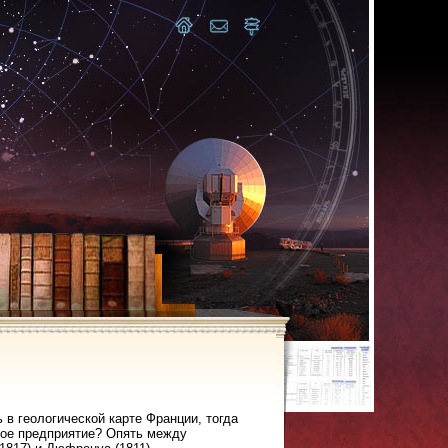
в геологической карте Франции, тогда
кое предприятие? Опять между