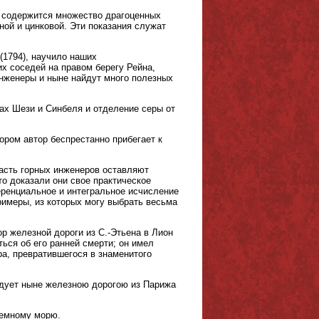
а содержится множество драгоценных
ной и цинковой. Эти показания служат
(1794), научило наших
х соседей на правом берегу Рейна,
нженеры и ныне найдут много полезных
ках Шези и Синбеля и отделение серы от
тором автор беспрестанно прибегает к
часть горных инженеров оставляют
о доказали они свое практическое
ренциальное и интегральное исчисление
имеры, из которых могу выбрать весьма
ор железной дороги из С.-Этьена в Лион
ься об его ранней смерти; он имел
а, превратившегося в знаменитого
едует ныне железною дорогою из Парижа
земному морю.