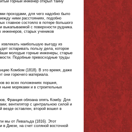
нитый горный инженер открыл тайну
ми проходами, для чего надобно было
между ними расстояниях, подобно
рых главное состояло в потере большого
и выкапываемой с поверхности рудника.
х инженеров, старых учеников
 извлекать наибольшую выгоду из
удет оспаривать пользу дела, которое
 Наши молодые горные инженеры, старые
имости. Подобные превосходные труды
цию Комбом (1818). В это время, даже
ют они горючего материала.
ов во всех положениях поршня,
я ныне моряками и в строительных
ов, Франция обязана опять Комбу. Для
ами; вентилятор с центральною силой и
 везде оставлен, второй вошел в
и мы от Левальда (1816). Этот
 в Диезе, на счет соляной восточной