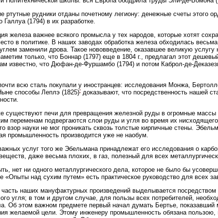
и Политехнической школы: вся Европа ободрила труды Эли-де-Бомона (1
е ртутные рудники отданы почетному легиону: денежные счеты этого о
о Галлуа (1794) в их разработке.
ия железа важнее всякого промысла у тех народов, которые хотят сохр
есто в политике. В наших заводах обработка железа обходилась весьма 
глем заменили дрова. Такое нововведение, оказавшее великую услугу 
заметим только, что Боннар (1797) еще в 1804 г., предлагал этот дешевы
ам известно, что Дюфан-де-Фуршамбо (1794) и потом Каброл-де-Деказези
почти всю сталь покупали у иностранцев: исследования Монжа, Бертолл
*
Ныне способы Леплэ (1825)
доказывают, что посредственность нашей ст
ности.
е существуют печи для превращения железной руды в огромные массы ч
им переменам подвергаются слои руды и угля во время их нисходящег
то взор науки не мог проникать сквозь толстые кирпичные стены. Эбельм
я промышленность производится уже не наобум.
важных услуг того же Эбельмана принадлежат его исследования о карбо
веществ, даже весьма плохих, в газ, полезный для всех металлургическ
ть, нет ни одного металлургического дела, которое не было бы усоверш
е «Опыты над сухим путем» есть практическое руководство для всех за
часть наших мануфактурных произведений выделывается посредством т
ого угля; в том и другом случае, для пользы всех потребителей, необх
а. Об этом важном предмете первый начал думать Бертье, показавший 
ия желаемой цели. Этому инженеру промышленность обязана пользою, и