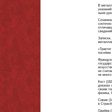
В металл
указаний
ныне рук
Сочинени
соотечес
отличавш
сведений
Записки,
металлов
«Трактат
пособию 
Французс
государс
искусств
не счита
не много
Кост (18
доказал 
своим то
физика, 
Соваж (1
в Страсб
Одибер (