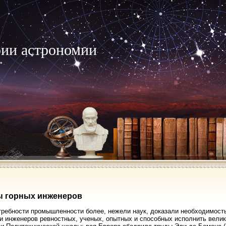
рии астрономии
ы горных инженеров
требности промышленности более, нежели наук, доказали необходимость 
и инженеров ревностных, ученых, опытных и способных исполнить вели