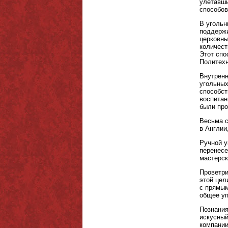
улетавши
способов
В угольн
поддержи
церковны
количест
Этот спо
Политехн
Внутренн
угольных
способст
воспитан
были про
Весьма с
в Англии
Ручной у
перенесе
мастерск
Проветри
этой цел
с прямым
общее уп
Познания
искусный
компании