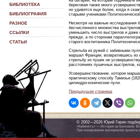
на батареи, на которые поднимали и
БИБЛИОТЕКА
береговая также много усовершенст
но удивятся еще более, когда я ска
БИБЛИОГРАФИЯ
старыми учениками Политехнической
Несмотря на важные исследования б
РАЗНОЕ
бесчисленного множества выстрелов
уменьшить число выстрелов и даже 
ССЫЛКИ
прежде, а по сторонам параллелогр
старого воспитанника Политехничес
СТАТЬИ
Стрельба из ружей с забивными пул
маршал Франции, возвратившись из 
стрельбу из пушек не усовершенству
расстояниях пушечных выстрелов, ка
Усовершенствование, которое марша
практическому способу Тамизье (1828
цилиндро-конические пули.
Предыдущая страница
© 2002—2026 Юрий Гирин подбо
«Кабинетъ» — История астрономии. Все
При копировании материалов проекта 