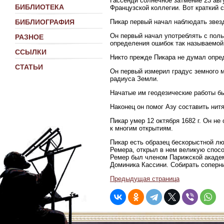
Гассенди солнечное затмение 23 авг
БИБЛИОТЕКА
Французской коллегии. Вот краткий с
Пикар первый начал наблюдать звезд
БИБЛИОГРАФИЯ
Он первый начал употреблять с поль
РАЗНОЕ
определения ошибок так называемо
ССЫЛКИ
Никто прежде Пикара не думал опре
СТАТЬИ
Он первый измерил градус земного м
радиуса Земли.
Начатые им геодезические работы б
Наконец он помог Азу составить нит
Пикар умер 12 октября 1682 г. Он н
к многим открытиям.
Пикар есть образец бескорыстной лю
Ремера, открыл в нем великую спосо
Ремер был членом Парижской академ
Доминика Кассини. Собирать соперни
Предыдущая страница