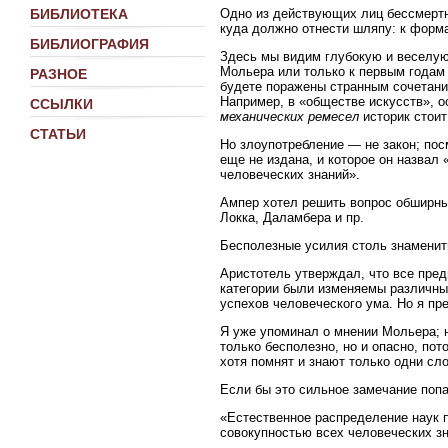
Одно из действующих лиц бессмерт
БИБЛИОТЕКА
куда должно отнести шляпу: к форм
БИБЛИОГРАФИЯ
Здесь мы видим глубокую и веселую
Мольера или только к первым годам X
РАЗНОЕ
будете поражены странным сочетани
Например, в «обществе искусств», о
ССЫЛКИ
механических ремесел
историк стоит
СТАТЬИ
Но злоупотребление — не закон; пос
еще не издана, и которое он назва
человеческих знаний».
Ампер хотел решить вопрос обширны
Локка, Даламбера и пр.
Бесполезные усилия столь знаменит
Аристотель утверждал, что все пре
категории были изменяемы различным
успехов человеческого ума. Но я пр
Я уже упоминал о мнении Мольера; н
только бесполезно, но и опасно, пот
хотя помнят и знают только одни сло
Если бы это сильное замечание попа
«Естественное распределение наук п
совокупностью всех человеческих зн