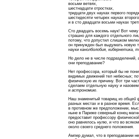
восьми ветвях,
шестнадцати отростках,
тридцати двух науках первого порядк
шестидесяти четырех науках второго
и в сто двадцати восьми науках трет
Сто двадцать восемь наук! Вот чему
страшно для каждого отдельного лиц
потому, что допустил слишком мелки
он принужден был выдумать новую те
науки
канолболобия, кибернетика, 
Но дело не в числе подразделений, 
они преподавание?
Нет профессора, который бы не пон
видимых движений тел небесных; пот
физическую их причину. Вот три част
сделаем отдельную науку и назове
и
астрономию
.
Наш знаменитый товарищ из
общей 
разных местах и в разное время. Ес
в противном же предположении, мысл
ныне в Париже северный конец магнит
предоставит профессору физической г
оно равнялось
нулю
, и что во всяк
около своего среднего положения.
Ампер думал, что в преподавании н