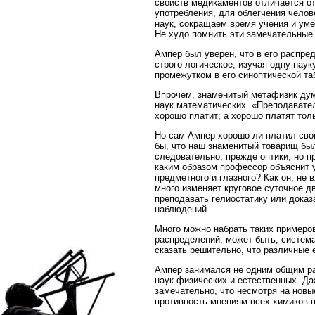
свойств медикаментов отличается от
употребления, для облегчения челов
наук, сокращаем время учения и уме
Не худо помнить эти замечательные 
Ампер был уверен, что в его распред
строго логическое; изучая одну нау
промежутком в его синоптической та
Впрочем, знаменитый метафизик дум
наук математических. «Преподавател
хорошо платит; а хорошо платят тол
Но сам Ампер хорошо ли платил свои
бы, что наш знаменитый товарищ был
следовательно, прежде оптики; но п
каким образом профессор объяснит 
предметного и глазного? Как он, не 
много изменяет круговое суточное д
преподавать гелиостатику или дока
наблюдений.
Много можно набрать таких примеров
распределений; может быть, система
сказать решительно, что различные 
Ампер занимался не одним общим ра
наук физических и естественных. Д
замечательно, что несмотря на новы
противность мнениям всех химиков в