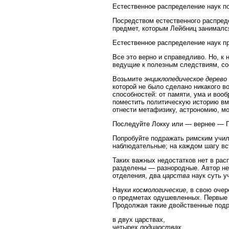
Естественное распределение наук п
Посредством естественного распред
предмет, которым Лейбниц занимался
Естественное распределение наук п
Все это верно и справедливо. Но, к
ведущие к полезным следствиям, со
Возьмите
энциклопедическое дерево
которой не было сделано никакого во
способностей: от памяти, ума и вооб
поместить политическую историю вм
отнести метафизику, астрономию, мо
Последуйте Локку или — вернее — Пл
Попробуйте подражать римским учил
наблюдательные; на каждом шагу в
Таких важных недостатков нет в рас
разделены — разнородные. Автор не 
отделения, два
царства
наук суть у
Науки
космологические
, в свою оче
о предметах одушевленных. Первые и
Продолжая такие двойственные подра
в двух царствах,
четырех
подцарствах
,