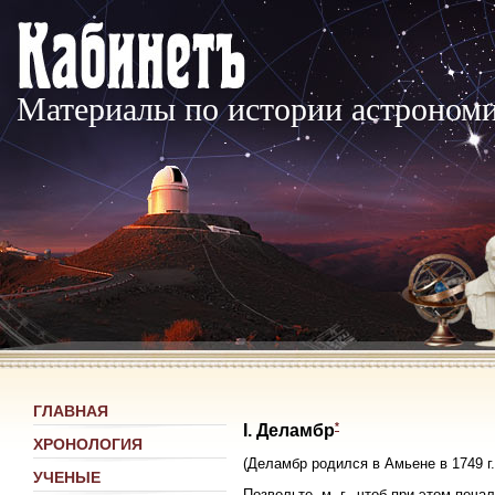
Материалы по истории астроном
ГЛАВНАЯ
*
I. Деламбр
ХРОНОЛОГИЯ
(Деламбр родился в Амьене в 1749 г.
УЧЕНЫЕ
Позвольте, м. г., чтоб при этом печ