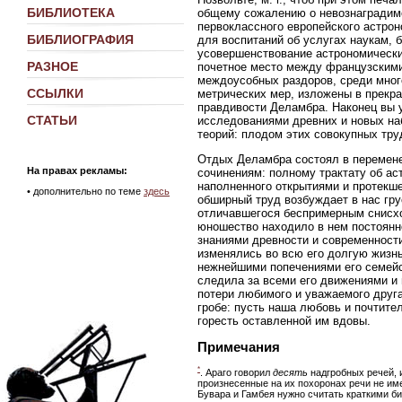
БИБЛИОТЕКА
общему сожалению о невознаградимо
первоклассного европейского астрон
БИБЛИОГРАФИЯ
для воспитаний об услугах наукам, 
усовершенствование астрономическ
РАЗНОЕ
почетное место между французскими
междоусобных раздоров, среди мног
ССЫЛКИ
метрических мер, изложены в прекра
правдивости Деламбра. Наконец вы 
СТАТЬИ
исследованиями древних и новых на
теорий: плодом этих совокупных тр
Отдых Деламбра состоял в перемене
На правах рекламы:
сочинениям: полному трактату об ас
наполненного открытиями и протекше
•
дополнительно по теме
здесь
обширный труд возбуждает в нас гру
отличавшегося беспримерным снисхо
юношество находило в нем постоянн
знаниями древности и современности
изменялись во всю его долгую жизнь
нежнейшими попечениями его семейст
следила за всеми его движениями и
потери любимого и уважаемого друга
гробе: пусть наша любовь и почтите
горесть оставленной им вдовы.
Примечания
*
. Араго говорил
десять
надгробных речей, 
произнесенные на их похоронах речи не име
Бувара и Гамбея нужно считать краткими б