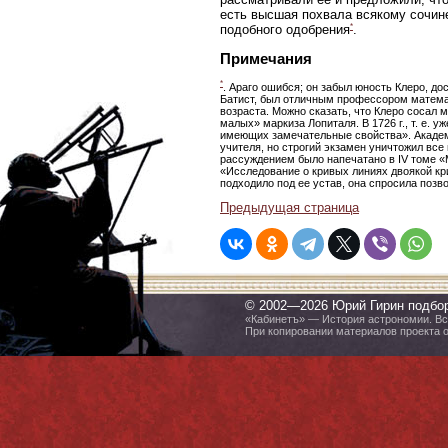
есть высшая похвала всякому сочин
*
подобного одобрения
.
Примечания
*
. Араго ошибся; он забыл юность Клеро, до
Батист, был отличным профессором математ
возраста. Можно сказать, что Клеро сосал 
малых» маркиза Лопиталя. В 1726 г., т. е. 
имеющих замечательные свойства». Академи
учителя, но строгий экзамен уничтожил все
рассуждением было напечатано в IV томе «Mis
«Исследование о кривых линиях двоякой кри
подходило под ее устав, она спросила позв
Предыдущая страница
© 2002—2026 Юрий Гирин подбо
«Кабинетъ» — История астрономии. Все
При копировании материалов проекта 