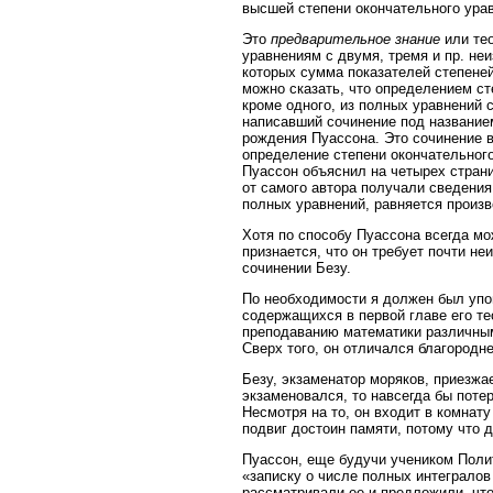
высшей степени окончательного ура
Это
предварительное знание
или тео
уравнениям с двумя, тремя и пр. не
которых сумма показателей степеней
можно сказать, что определением ст
кроме одного, из полных уравнений 
написавший сочинение под названием 
рождения Пуассона. Это сочинение ве
определение степени окончательног
Пуассон объяснил на четырех стран
от самого автора получали сведения
полных уравнений, равняется произ
Хотя по способу Пуассона всегда мо
признается, что он требует почти н
сочинении Безу.
По необходимости я должен был упо
содержащихся в первой главе его те
преподаванию математики различным
Сверх того, он отличался благородн
Безу, экзаменатор моряков, приезжа
экзаменовался, то навсегда бы поте
Несмотря на то, он входит в комнат
подвиг достоин памяти, потому что 
Пуассон, еще будучи учеником Полит
«записку о числе полных интегралов
рассматривали ее и предложили, что