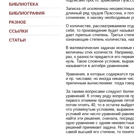
подписано просто:
гражданин Пуасс
БИБЛИОТЕКА
Записка об
исключении неизвестны
длинный ряд трудов Пуассона, и пот
БИБЛИОГРАФИЯ
сочинении, я нахожу необходимым уп
РАЗНОЕ
О количестве, рассматриваемом отде
себя, то произведение будет называ
ССЫЛКИ
дает
третью степень
. Третья степ
означающие степень количества, н
СТАТЬИ
В математических задачах искомые
величины этих количеств. Например, 
раз, к разности придается его перва
нуль
. Такое сложное условие, выра
называется в алгебре
уравнением
.
Уравнения, в которых содержатся тре
и пр. числами; но иногда никакое ч
приличным вычислением: тогда гово
За такими вопросами следуют более 
уравнений. К этому роду вопросов п
первого отнимем произведение пятой
потом отнять 40, то в остатке выйд
что упомянутым условиям, выраженн
условий или число уравнений равняе
найти эти решения, сначала, посред
одно уравнение с одним неизвестны
решений принимает задача. Но так к
самой высшей его степени, то понят