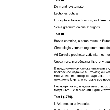
De mundi systemate.
Lectiones opticæ.
Excerpta e Tansactionibus, ex Harris L
Scala graduum caloris et frigoris.
Том III.
Brevis chronica, a prima rerum in Eu
Chronologia veterum regnorum emenda
Ad Danielis prophetæ vaticinia, nec no
Сверх того, мы обязаны Ньютону изд
В предложенном списке читатели вид
прекрасное издание в 5 томах; он х
многие из них, которые надо искать в
лексиконе Бирча, и которые все пер
Несмотря на то, предлагаем список 
могут быть не любопытны для читат
Том I (1779).
I. Arithmetica universalis.