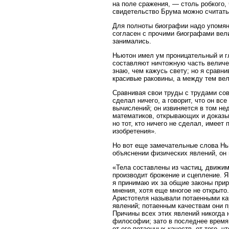
на поле сражения, — столь робкого, 
свидетельство Брума можно считат
Для полноты биографии надо упомяну
согласен с прочими биографами вели
занимались.
Ньютон имел ум проницательный и гл
составляют ничтожную часть величес
знаю, чем кажусь свету; но я сравни
красивые раковины, а между тем вел
Сравнивая свои труды с трудами сов
сделал ничего, а говорит, что он вс
вычислений; он извиняется в том не
математиков, открывающих и доказы
но тот, кто ничего не сделал, имее
изобретения».
Но вот еще замечательные слова Нью
объяснении физических явлений, он 
«Тела составлены из частиц, движим
производит брожение и сцепление. 
я принимаю их за общие законы прир
мнения, хотя еще многое не открыто
Аристотеля называли потаенными кач
явлений; потаенным качествам они п
Причины всех этих явлений никогда 
философии; зато в последнее время и
от его потаенных качеств, от того, ч