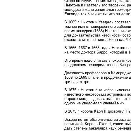
Скоро он изучил геометрию Декарта 
Ньютона и издатель его творений, р
молодости мало занимался геометри
Евклида так были ясны, что он даже
В 1665 г. Ньютон и Уведаль состяза
темное имя от совершенного забвени
время конкурса (1665) Ньютон ника
для доказательства неточности остр
сказал: «никто не видел Нила слабо
В 1666, 1667 и 1668 годах Ньютон 
на место доктора Барро, который в 
Это время надо считать эпохой откр
продолжаем непосредственно биогра
Должность профессора в Кембриджск
1669 по 1695 г., т. е. в продолжени
три на четыре.
В 1675 г. Ньютон был избран членом
известного некоторыми астрономиче
выражениях, — доказательство, что 
одном не уведомлял ученый мир.
В 1675 г. король Карл II дозволил Н
Вскоре потом обстоятельства застави
политикой. Король Яков II, известн
дать степень бакалавра наук бенеди