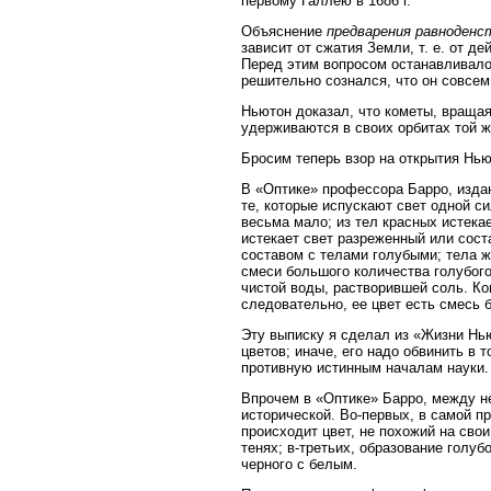
первому Галлею в 1686 г.
Объяснение
предварения равноденс
зависит от сжатия Земли, т. е. от д
Перед этим вопросом останавливало
решительно сознался, что он совсем
Ньютон доказал, что кометы, вращая
удерживаются в своих орбитах той ж
Бросим теперь взор на открытия Нью
В «Оптике» профессора Барро, издан
те, которые испускают свет одной си
весьма мало; из тел красных истека
истекает свет разреженный или сос
составом с телами голубыми; тела 
смеси большого количества голубого
чистой воды, растворившей соль. Ко
следовательно, ее цвет есть смесь 
Эту выписку я сделал из «Жизни Нью
цветов; иначе, его надо обвинить в 
противную истинным началам науки.
Впрочем в «Оптике» Барро, между н
исторической. Во-первых, в самой п
происходит цвет, не похожий на сво
тенях; в-третьих, образование голуб
черного с белым.