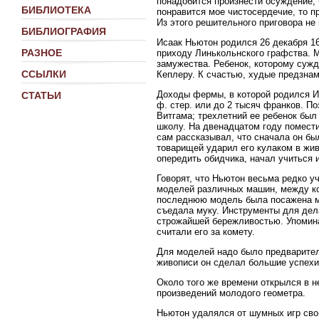
понадобится произнести осуждение,
БИБЛИОТЕКА
понравится мое чистосердечие, то п
Из этого решительного приговора н
БИБЛИОГРАФИЯ
Исаак Ньютон родился 26 декабря 16
РАЗНОЕ
приходу Линькольнского графства. М
замужества. Ребенок, которому сужд
ССЫЛКИ
Кеплеру. К счастью, худые предзна
Доходы фермы, в которой родился И
СТАТЬИ
ф. стер. или до 2 тысяч франков. П
Витгама; трехлетний ее ребенок был
школу. На двенадцатом году помести
сам рассказывал, что сначала он бы
товарищей ударил его кулаком в жив
опередить обидчика, начал учиться 
Говорят, что Ньютон весьма редко у
моделей различных машин, между ко
последнюю модель была посажена м
съедала муку. Инструменты для дел
строжайшей бережливостью. Упомина
считали его за комету.
Для моделей надо было предваритель
живописи он сделал большие успехи
Около того же времени открылся в н
произведений молодого геометра.
Ньютон удалялся от шумных игр свои