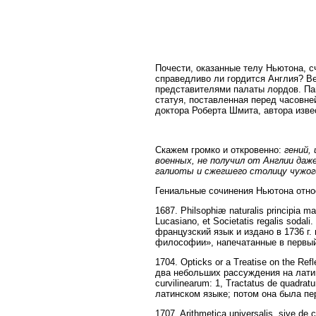
Почести, оказанные телу Ньютона, с
справедливо ли гордится Англия? В
представителями палаты лордов. Па
статуя, поставленная перед часовне
доктора Роберта Шмита, автора изве
Скажем громко и откровенно:
гений,
военных, не получил от Англии даж
галиоты и сжегшего столицу чужог
Гениальные сочинения Ньютона относ
1687. Philsophiæ naturalis principia ma
Lucasiano, et Societatis regalis sod
французский язык и издано в 1736 г
философии», напечатанные в первый 
1704. Opticks or a Treatise on the Ref
два небольших рассуждения на латинс
curvilinearum: 1, Tractatus de quadrat
латинском языке; потом она была пе
1707. Arithmetica universalis, sive de