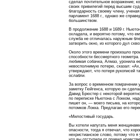
сделал почтительное возражение; ко
своих привилегий перед высшим суд
благодарность своему члену, ученая
парламент 1688 г., однако же справ
большинством.
В продолжение 1688 и 1689 г. Ньютон
охладела, и вероятно потому, что е
служба не отличалась наружным блес
затворить окно, из которого дул скв
Около этого времени произошло про
способности бессмертного геометра.
любимая собачка, Алмаз, уронила е
невосполнимую потерю, сказал: «Ах,
утверждают, что потеря рукописей та
ослабли.
За вопрос о временном помрачении у
заметку Гюйгенса, которую он сдела
Давид Брюстер с некоторой вероятно
по переписке Ньютона с Локком, над
пишет он, — моего письма, на котор
потомков Локка. Предлагаю его пере
«Милостивый государь.
Вы хотели напугать меня женщинами 
опасности, тогда я отвечал, что хо
нехристианское слово, потому что я
что вы отступили от правил нравств