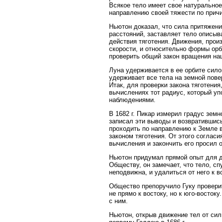
Всякое тело имеет свое натуральное
направлению своей тяжести по прич
Ньютон доказал, что сила притяжени
расстояний, заставляет тело описыв
действия тяготения. Движения, про
скорости, и относительно формы орб
проверить общий закон вращения наш
Луна удерживается в ее орбите сило
удерживает все тела на земной пове
Итак, для проверки закона тяготения
вычислениях тот радиус, который уп
наблюдениями.
В 1682 г. Пикар измерил градус зем
записал эти выводы и возвратившис
проходить по направлению к Земле 
законом тяготения. От этого соглас
вычисления и закончить его просил о
Ньютон придумал прямой опыт для до
Обществу, он замечает, что тело, с
неподвижна, и удалиться от него к в
Общество препоручило Гуку провери
не прямо к востоку, но к юго-восток
с ним.
Ньютон, открыв движение тел от сил