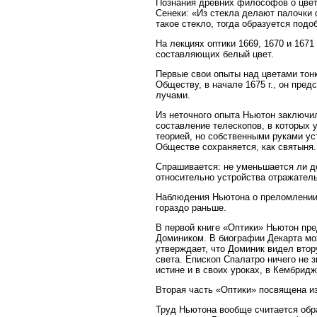
Познания древних философов о цвет
Сенеки: «Из стекла делают палочки 
такое стекло, тогда образуется подо
На лекциях оптики 1669, 1670 и 167
составляющих белый цвет.
Первые свои опыты над цветами тон
Обществу, в начале 1675 г., он пре
лучами.
Из неточного опыта Ньютон заключил
составление телескопов, в которых
теорией, но собственными руками ус
Обществе сохраняется, как святыня.
Спрашивается: не уменьшается ли до
относительно устройства отражательн
Наблюдения Ньютона о преломлении с
гораздо раньше.
В первой книге «Оптики» Ньютон пре
Домиником. В биографии Декарта мож
утверждает, что Доминик видел вто
света. Епископ Спалатро ничего не 
истине и в своих уроках, в Кембридж
Вторая часть «Оптики» посвящена из
Труд Ньютона вообще считается обра