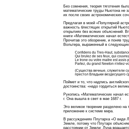
Без сомнения, теория тяготения был
математические труды Ньютона не з
их после своих астрономических соч
Предлагая в моей «Популярной астр
важность блестящих открытий Ньютон
открытиях без всяких объяснений. В
книги «Математических начал естес
Прочитав это обозрение, и поняв тр
Вольтера, выраженный в следующих
Confidens du Tres-Haut, substance
Qui brulez de ses feux, qui couvre
Le trone ou votre maitre est assis 
Partez, du grand Newton n'etiez-vo
(Существа вечные, служители с
престол Владыки вездесущего ср
Поймет и то, что надпись английско
достоинства: «надо гордиться велик
Рукопись «Математических начал е
г. Она вышла в свет в мае 1687 г.
Это великое творение разделено на 
приложение к системе мира.
В рассуждениях Плутарха «О виде Л
Земле, потому что Плутарх объясняе
расстоянии от Земли; Луна вращается