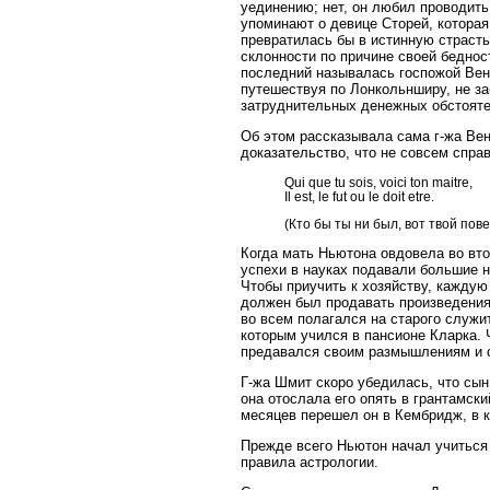
уединению; нет, он любил проводит
упоминают о девице Сторей, которая
превратилась бы в истинную страсть
склонности по причине своей беднос
последний называлась госпожой Вен
путешествуя по Лонкольнширу, не за
затруднительных денежных обстояте
Об этом рассказывала сама г-жа Вен
доказательство, что не совсем спр
Qui que tu sois, voici ton maitre,
Il est, le fut ou le doit etre.
(Кто бы ты ни был, вот твой пове
Когда мать Ньютона овдовела во вто
успехи в науках подавали большие н
Чтобы приучить к хозяйству, каждую
должен был продавать произведения
во всем полагался на старого служит
которым учился в пансионе Кларка. 
предавался своим размышлениям и 
Г-жа Шмит скоро убедилась, что сын
она отослала его опять в грантамски
месяцев перешел он в Кембридж, в к
Прежде всего Ньютон начал учиться
правила астрологии.