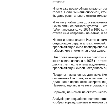
отвечал:
«Ныне уже редко обнаруживается зав
голоса. Если бы меня спросили, кто
бы дать решительного ответа только
Я не могу найти слов для выражения
нечто сильнее всякого чувства — ис
Гайю напечатано: «в 1694 и 1695 г.,
стекла был направлен на алмаз, и ве
Но вот и слова самого Ньютона: кам
содержащие серу, и алмаз, который,
преломляющая сила пропорциональна 
найдем, что упомянутая сила вдвое,
Эти слова находятся в английском из
книги была написана в 1675 г., а тре
десять лет после опыта академиков 
преломляющей силой находилась в р
Пределы, назначенные для моих био
сочинениях Ньютона, не позволяют 
дело шло о первенстве изобретения
Ньютона, однако я не могу согласит
Впрочем, не можем не сказать неско
Analysis per aequationes numero ter
изобрел гораздо раньше и которая с