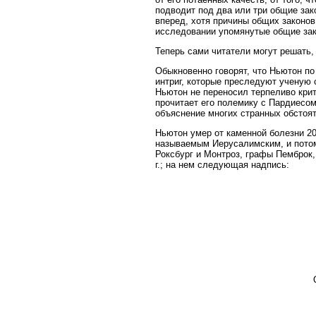
подводит под два или три общие зак
вперед, хотя причины общих законов
исследовании упомянутые общие за
Теперь сами читатели могут решать,
Обыкновенно говорят, что Ньютон по
интриг, которые преследуют ученую 
Ньютон не переносил терпеливо крит
прочитает его полемику с Пардиесом
объяснение многих странных обстоя
Ньютон умер от каменной болезни 20 
называемым Иерусалимским, и потом
Роксбург и Монтроз, графы Пемброк
г.; на нем следующая надпись: