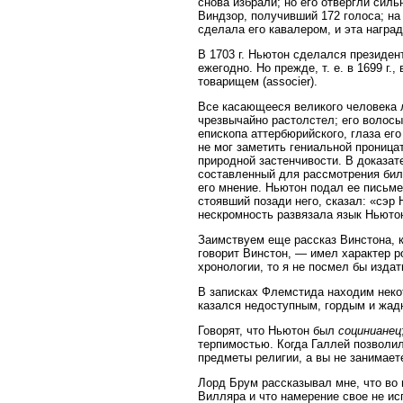
снова избрали; но его отвергли сил
Виндзор, получивший 172 голоса; на
сделала его кавалером, и эта награ
В 1703 г. Ньютон сделался президен
ежегодно. Но прежде, т. е. в 1699 г
товарищем (associer).
Все касающееся великого человека л
чрезвычайно растолстел; его волосы
епископа аттербюрийского, глаза его
не мог заметить гениальной проница
природной застенчивости. В доказат
составленный для рассмотрения бил
его мнение. Ньютон подал ее письме
стоявший позади него, сказал: «сэр 
нескромность развязала язык Ньютон
Заимствуем еще рассказ Винстона, к
говорит Винстон, — имел характер р
хронологии, то я не посмел бы изда
В записках Флемстида находим неко
казался недоступным, гордым и жадн
Говорят, что Ньютон был
социнианец
терпимостью. Когда Галлей позволил 
предметы религии, а вы не занимает
Лорд Брум рассказывал мне, что во
Вилляра и что намерение свое не и