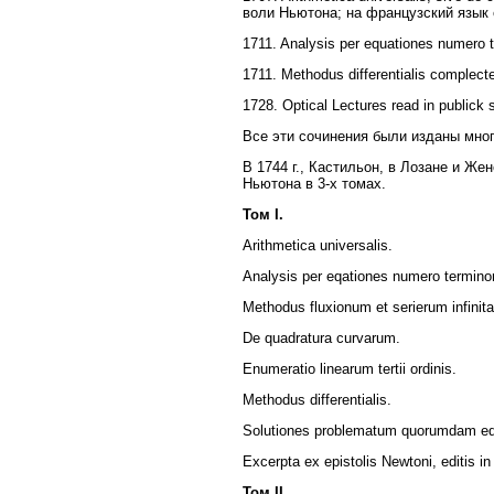
воли Ньютона; на французский язык е
1711. Analysis per equationes numero t
1711. Methodus differentialis complecte
1728. Optical Lectures read in publick
Все эти сочинения были изданы мног
В 1744 г., Кастильон, в Лозане и Ж
Ньютона в 3-х томах.
Том I.
Arithmetica universalis.
Analysis per eqationes numero terminor
Methodus fluxionum et serierum infi
De quadratura curvarum.
Enumeratio linearum tertii ordinis.
Methodus differentialis.
Solutiones problematum quorumdam edit
Excerpta ex epistolis Newtoni, editis in
Том II.