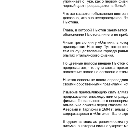
упоминает о Гуке, как о первом фи
черный цвет превращается в белый, 
Что же касается объяснения цветов 
доказано, что оно несправедливо. Ч
Ньютона.
Глава, в которой Ньютон занимается
объяснению Ньютона ничего не приб
Читая третью книгу «Оптики», в ко
принадлежит Ньютону. Тут автор реш
тем их существование гораздо раньш
опытах итальянского физика.
Но цветные полосы внешне Ньютон о
предполагает, что лучи света, прохо
положение полос не согласно с этим
Ньютон совсем не понял справедливо
своими собственными правилами, ко
Измерив преломляющую силу алмаза,
предсказание, впоследствии оправд
физика. Гениальность его неоспорим
алмаз был сожжен перед глазами ве
Аверами и Таргиони в 1694 г; алмаз 
содержащееся в «Оптике», было сде
В одном из моих астрономических пу
письмо, в котором сильно укоряет ме