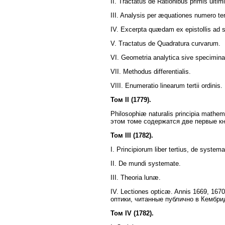
II. Tractatus de Rationibus primis ultim
III. Analysis per æquationes numero ter
IV. Excerpta quædam ex epistollis ad se
V. Tractatus de Quadratura curvarum.
VI. Geometria analytica sive specimina
VII. Methodus differentialis.
VIII. Enumeratio linearum tertii ordinis.
Том II (1779).
Philosophiæ naturalis principia mathema
этом томе содержатся две первые к
Том III (1782).
I. Principiorum liber tertius, de syste
II. De mundi systemate.
III. Theoria lunæ.
IV. Lectiones opticæ. Annis 1669, 1670
оптики, читанные публично в Кембридж
Том IV (1782).