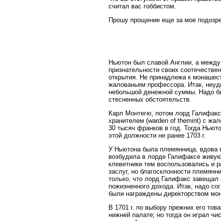
считал вас гоббистом.
Прошу прощение еще за мое подозре
Ньютон был славой Англии, а между 
признательности своих соотечественн
открытия. Не принадлежа к монашес
жалованьем профессора. Итак, неуди
небольшой денежной суммы. Надо бы
стесненных обстоятельств.
Карл Монтегю, потом лорд Галифакс,
хранителем (warden of themint) с жа
30 тысяч франков в год. Тогда Нью
этой должности не ранее 1703 г.
У Ньютона была племянница, вдова 
возбудила в лорде Галифаксе живую 
клеветники тем воспользовались и р
заслуг, но благосклонности племянн
только, что лорд Галифакс завещал 
пожизненного дохода. Итак, надо с
были награждены директорством мон
В 1701 г. по выбору прежних его то
нижней палате; но тогда он играл чи