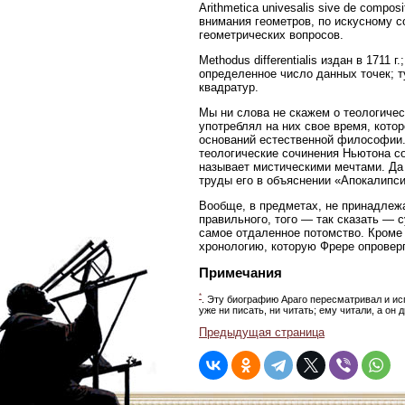
Arithmetica univesalis sive de composi
внимания геометров, по искусному 
геометрических вопросов.
Methodus differentialis издан в 171
определенное число данных точек; 
квадратур.
Мы ни слова не скажем о теологичес
употреблял на них свое время, кото
оснований естественной философии.
теологические сочинения Ньютона со
называет мистическими мечтами. Да 
труды его в объяснении «Апокалипс
Вообще, в предметах, не принадлеж
правильного, того — так сказать — 
самое отдаленное потомство. Кроме 
хронологию, которую Фрере опроверг
Примечания
*
. Эту биографию Араго пересматривал и испр
уже ни писать, ни читать; ему читали, а он 
Предыдущая страница