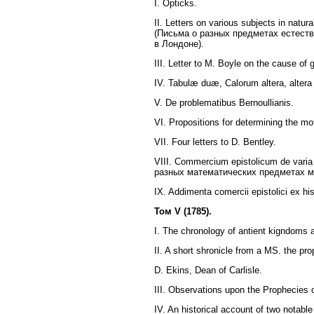
I. Opticks.
II. Letters on various subjects in natur
(Письма о разных предметах естест
в Лондоне).
III. Letter to M. Boyle on the cause o
IV. Tabulæ duæ, Calorum altera, altera
V. De problematibus Bernoullianis.
VI. Propositions for determining the mo
VII. Four letters to D. Bentley.
VIII. Commercium epistolicum de varia
разных математических предметах ме
IX. Addimenta comercii epistolici ex hi
Том V (1785).
I. The chronology of antient kigndoms
II. A short shronicle from a MS. the pro
D. Ekins, Dean of Carlisle.
III. Observations upon the Prophecies o
IV. An historical account of two notable c