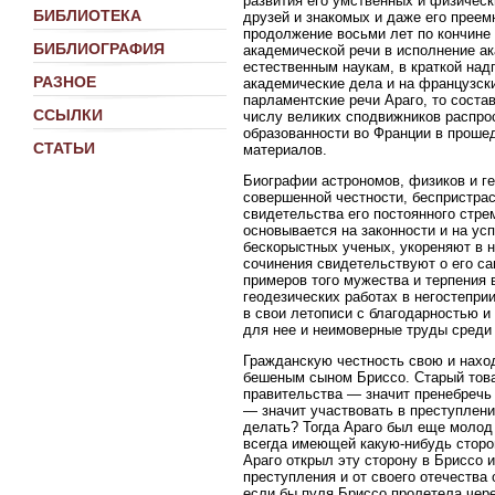
развития его умственных и физическ
БИБЛИОТЕКА
друзей и знакомых и даже его преем
продолжение восьми лет по кончине 
БИБЛИОГРАФИЯ
академической речи в исполнение ак
естественным наукам, в краткой над
РАЗНОЕ
академические дела и на французск
парламентские речи Араго, то соста
ССЫЛКИ
числу великих сподвижников распро
образованности во Франции в прошед
СТАТЬИ
материалов.
Биографии астрономов, физиков и ге
совершенной честности, беспристрас
свидетельства его постоянного стре
основывается на законности и на ус
бескорыстных ученых, укореняют в н
сочинения свидетельствуют о его са
примеров того мужества и терпения 
геодезических работах в негостепри
в свои летописи с благодарностью и
для нее и неимоверные труды среди
Гражданскую честность свою и нахо
бешеным сыном Бриссо. Старый това
правительства — значит пренебречь
— значит участвовать в преступлен
делать? Тогда Араго был еще молод 
всегда имеющей какую-нибудь сторо
Араго открыл эту сторону в Бриссо и
преступления и от своего отечества
если бы пуля Бриссо пролетела чер