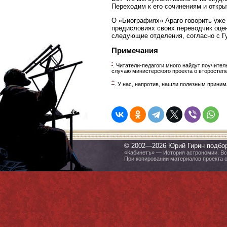
Переходим к его сочинениям и откры
О «Биографиях» Араго говорить уже 
предисловиях своих переводчик оцен
следующие отделения, согласно с Г
Примечания
*
. Читатели-педагоги много найдут поучитель
случаю министерского проекта о второстеп
**
. У нас, напротив, нашли полезным приним
© 2002—2026 Юрий Гирин подбо
«Кабинетъ» — История астрономии. Все
При копировании материалов проекта 