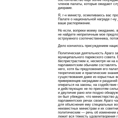
членов палаты, которые ожидают сл
диораме.
Я, г-н министр, осмеливаюсь вас пр
Палате о национальной награде г-ну
ваше распоряжение.
Но если, вопреки моему ожиданию, в
не найдете неприличным мое предлож
остроумного соотечественника, пот
Дело кончилось присуждением нацио
Политическая деятельность Араго з
муниципального парижского совета. 
беспристрастием и, несмотря ни на 
парламентским обычаям составлять 
него, хотя бы предложения его пала
теоретические и практические знани
существования даже из корыстных ви
приверженцев наградами и раздачей
опираться на законы, на содействие
и действующих не по прихотям сильн
и двуличие рано или поздно обнаруж
он был убежден, что министерство д
парламентских речах своих Араго ча
для объяснения ему специальных воп
неизвестных министрам и их советни
политическим — речь об изменении и
лежит вся тяжесть удовлетворения г