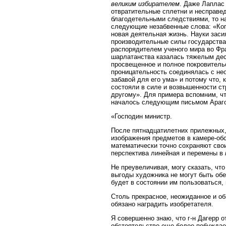
великим избирателем
. Даже Лаплас
отвратительные сплетни и несправед
благодетельными следствиями, то н
следующие незабвенные слова: «Когд
новая деятельная жизнь. Науки заси
производительные силы государства
распорядителем ученого мира во Фра
шарлатанства казалась тяжелым дес
просвещенное и полное покровительс
проницательность соединялась с не
забавой для его ума» и потому что,
состояли в силе и возвышенности ст
другому». Для примера вспомним, чт
началось следующим письмом Араго к
«Господин министр.
После пятнадцатилетних прилежных,
изображения предметов в камере-обс
математически точно сохраняют сво
перспектива линейная и перемены в
Не преувеличивая, могу сказать, чт
выгоды художника не могут быть обе
будет в состоянии им пользоваться,
Столь прекрасное, неожиданное и об
обязано наградить изобретателя.
Я совершенно знаю, что г-н Дагерр 
обстоятельство еще более побуждает