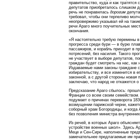
правительство, куда и как тратятся
депутатов приобреталось слишком д
речь не понравилась
дорогим
депута
требовал, чтобы они терпеливо мол
неопровержимо указывал ей на такие
речи Араго много поучительных мест
окончания.
«Я настоятельно требую перемены в 
прогресса среди бури — в бурю плав
пассажиров, и корабль приходит в п
потрясений, без насилия. Такого пр
не участвует в выборе депутатов, п
граждан будет смотреть на нас, как
Издаваемые нами законы граждане с
избирательству, и все изменится в 
законной, а с другой стороны
новая
п
заключаю, что народ не откажется о
Предсказание Араго сбылось: прошло
Франции со всем своим семейством. 
подумает о причинах переворота 1830
возмущении парижской черни, кажется
соборный храм Богородицы, и когда 
без позволения министра внутренних
Из речей, в которых Араго объясняе
устройстве военных школ». Здесь А
Меце и Сен-Сире, наполненные пред
замечательнее предлагаемые им пра