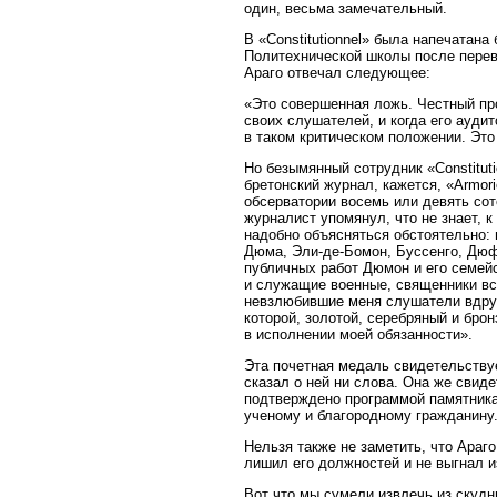
один, весьма замечательный.
В «Constitutionnel» была напечатана
Политехнической школы после перево
Араго отвечал следующее:
«Это совершенная ложь. Честный про
своих слушателей, и когда его ауди
в таком критическом положении. Это
Но безымянный сотрудник «Constituti
бретонский журнал, кажется, «Armori
обсерватории восемь или девять со
журналист упомянул, что не знает, к
надобно объясняться обстоятельно: 
Дюма, Эли-де-Бомон, Буссенго, Дюфр
публичных работ Дюмон и его семейс
и служащие военные, священники все
невзлюбившие меня слушатели вдруг
которой, золотой, серебряный и брон
в исполнении моей обязанности».
Эта почетная медаль свидетельству
сказал о ней ни слова. Она же свид
подтверждено программой памятника 
ученому и благородному гражданину. 
Нельзя также не заметить, что Араг
лишил его должностей и не выгнал и
Вот что мы сумели извлечь из скудн