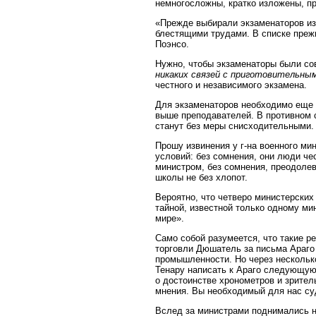
немногосложны, кратко изложены, п
«Прежде выбирали экзаменаторов из
блестящими трудами. В списке преж
Поэнсо.
Нужно, чтобы экзаменаторы были со
никаких связей с приготовительны
честного и независимого экзамена.
Для экзаменаторов необходимо еще 
выше преподавателей. В противном с
станут без меры снисходительными.
Прошу извинения у г-на военного мин
условий: без сомнения, они люди че
министром, без сомнения, преодолев
школы не без хлопот.
Вероятно, что четверо министерских
тайной, известной только одному ми
мире».
Само собой разумеется, что такие р
торговли Дюшатель за письма Араго
промышленности. Но через несколько
Тенару написать к Араго следующую 
о достоинстве хронометров и зритель
мнения. Вы необходимый для нас су
Вслед за министрами поднимались н