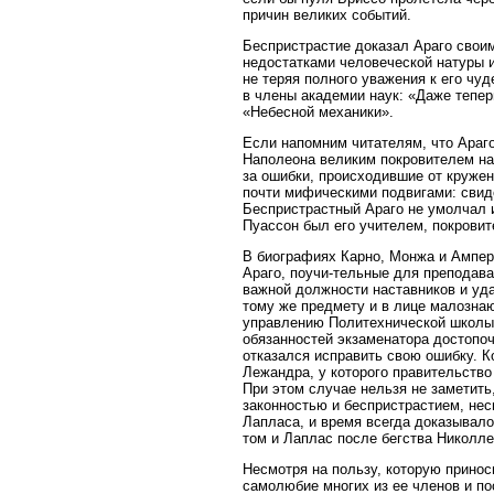
причин великих событий.
Беспристрастие доказал Араго свои
недостатками человеческой натуры 
не теряя полного уважения к его чу
в члены академии наук: «Даже тепер
«Небесной механики».
Если напомним читателям, что Араго
Наполеона великим покровителем нау
за ошибки, происходившие от кружен
почти мифическими подвигами: свид
Беспристрастный Араго не умолчал и
Пуассон был его учителем, покровит
В биографиях Карно, Монжа и Ампера
Араго, поучи-тельные для преподав
важной должности наставников и уда
тому же предмету и в лице малозна
управлению Политехнической школы
обязанностей экзаменатора достопоч
отказался исправить свою ошибку. К
Лежандра, у которого правительство
При этом случае нельзя не заметить
законностью и беспристрастием, нес
Лапласа, и время всегда доказывало
том и Лаплас после бегства Николле
Несмотря на пользу, которую принос
самолюбие многих из ее членов и по