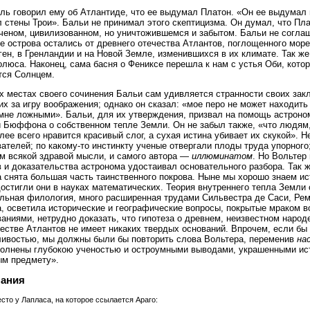
ль говорил ему об Атлантиде, что ее выдумал Платон. «Он ее выдумал 
 стены Трои». Бальи не принимал этого скептицизма. Он думал, что Пл
ченом, цивилизованном, но уничтожившемся и забытом. Бальи не соглаш
е острова остались от древнего отечества Атлантов, поглощенного мор
ен, в Гренландии и на Новой Земле, изменившихся в их климате. Так же
олюса. Наконец, сама басня о Фениксе перешла к нам с устья Оби, котор
тся Солнцем.
х местах своего сочинения Бальи сам удивляется странности своих закл
их за игру воображения; однако он сказал: «мое перо не может находит
мне ложными». Бальи, для их утверждения, призвал на помощь астрон
 Бюффона о собственном тепле Земли. Он не забыл также, «что людя
олее всего нравится красивый слог, а сухая истина убивает их скукой». 
ателей; по какому-то инстинкту ученые отвергали плоды труда упорног
 всякой здравой мысли, и самого автора —
иллюминатом
. Но Вольтер
 и доказательства астронома удостаивал основательного разбора. Так ж
а снята большая часть таинственного покрова. Ныне мы хорошо знаем ис
достигли они в науках математических. Теория внутреннего тепла Земли
льная филология, много расширенная трудами Сильвестра де Саси, Ре
 осветила исторические и географические вопросы, покрытые мраком в
аниями, нетрудно доказать, что гипотеза о древнем, неизвестном народ
честве Атлантов не имеет никаких твердых оснований. Впрочем, если бы
ивостью, мы должны были бы повторить слова Вольтера, переменив
на
олнены глубокою ученостью и остроумными выводами, украшенными ис
ым предмету».
ания
место у Лапласа, на которое ссылается Араго: