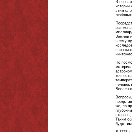
В первых
истории 
этим сло
любопытн
Посредст
раз мень
миллиард
Землей и
в секунд
исследов
спрашива
ничтожес
Но посмо
материал
астроном
точность
температ
человек 
Вселенно
Вопросы,
представ
же, по п
глубоким
стороны,
Таким об
будет им
В 1775 г