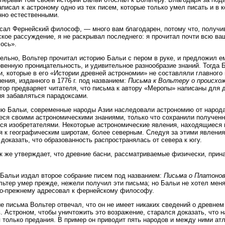
аписал к астроному одно из тех писем, которые только умел писать и в
но естественными.
сал Фернейский философ, — много вам благодарен, потому что, получив
кое рассуждение, я не раскрывал последнего: я прочитал почти всю ва
ось».
ельно, Вольтер прочитал историю Бальи с пером в руке, и предложил 
венную проницательность, и удивительное разнообразие знаний. Тогда
и, которые в его «Истории древней астрономии» не составляли главного
нения, изданного в 1776 г. под названием:
Письма к Вольтеру о происхож
тор предваряет читателя, что письма к автору «Меропы» написаны для д
я забавляться парадоксами.
ю Бальи, современные народы Азии наследовали астрономию от народа
ся своими астрономическими знаниями, только что сохранили полученн
ся изобретателями. Некоторые астрономические явления, находящиеся 
я к географическим широтам, более северным. Следуя за этими явления
 доказать, что образованность распространялась от севера к югу.
к же утверждает, что древние басни, рассматриваемые физически, при
. Бальи издал второе собрание писем под названием:
Письма о Платонов
льтер умер прежде, нежели получил эти письма; но Бальи не хотел мен
о-прежнему адресовал к фернейскому философу.
е письма Вольтер отвечал, что он не имеет никаких сведений о древнем
. Астроном, чтобы уничтожить это возражение, старался доказать, что 
 только предания. В пример он приводит пять народов и между ними атл