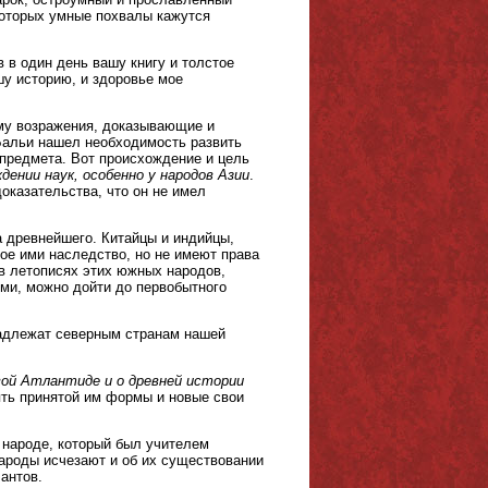
 которых умные похвалы кажутся
 в один день вашу книгу и толстое
шу историю, и здоровье мое
ему возражения, доказывающие и
 Бальи нашел необходимость развить
 предмета. Вот происхождение и цель
дении наук, особенно у народов Азии
.
оказательства, что он не имел
 древнейшего. Китайцы и индийцы,
ое ими наследство, но не имеют права
в летописях этих южных народов,
ми, можно дойти до первобытного
надлежат северным странам нашей
ой Атлантиде и о древней истории
ять принятой им формы и новые свои
 народе, который был учителем
народы исчезают и об их существовании
антов.