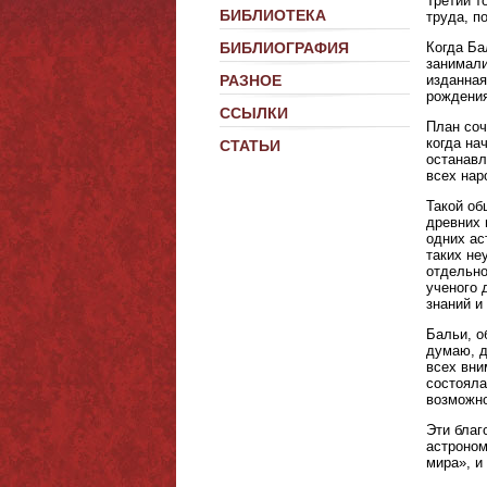
Третий т
БИБЛИОТЕКА
труда, п
Когда Ба
БИБЛИОГРАФИЯ
занимали
изданная
РАЗНОЕ
рождения
ССЫЛКИ
План соч
когда на
СТАТЬИ
останавл
всех нар
Такой об
древних 
одних ас
таких не
отдельно
ученого 
знаний и
Бальи, о
думаю, д
всех вни
состояла
возможно
Эти благ
астроном
мира», и