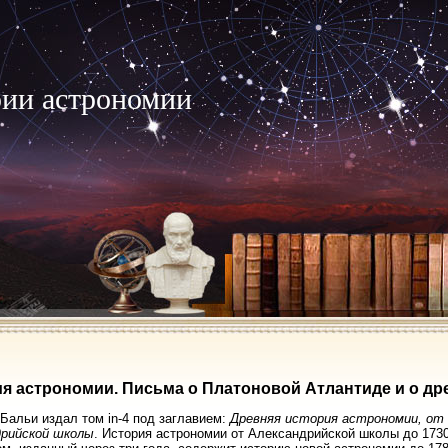
рии астрономии
я астрономии. Письма о Платоновой Атлантиде и о др
. Бальи издал том in-4 под заглавием:
Древняя история астрономии, от 
дрийской школы
. История астрономии от Александрийской школы до 1730 г