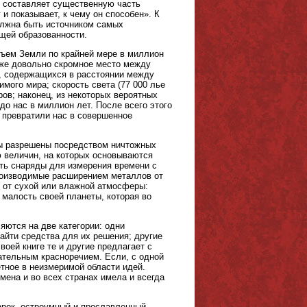
и составляет существенную часть
 и показывает, к чему он способен». К
олжна быть источником самых
щей образованности.
бъем Земли по крайней мере в миллион
акже довольно скромное место между
, содержащихся в расстоянии между
мого мира; скорость света (77 000 лье
ов; наконец, из некоторых вероятных
до нас в миллион лет. После всего этого
и превратили нас в совершенное
сы разрешены посредством ничтожных
ю величин, на которых основываются
ить снаряды для измерения времени с
роизводимые расширением металлов от
, от сухой или влажной атмосферы:
 малость своей планеты, которая во
яются на две категории: одни
айти средства для их решения; другие
оей книге те и другие предлагает с
ательным красноречием. Если, с одной
етное в неизмеримой области идей.
мена и во всех странах имела и всегда
дарок, остроумный и прославленный