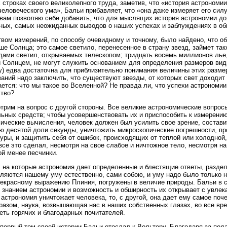
 строках своего великолепного труда, заметив, что «история астрономи
человеческого ума», Бальи прибавляет, что «она даже измеряет его силу
вам позволяю себе добавить, что для мыслящих история астрономии д
ых, самых неожиданных выводов о наших успехах и заблуждениях в об
вом измерений, по способу очевидному и точному, было найдено, что о
ше Солнца; это самое светило, перенесенное в страну звезд, займет т
ами светил, открываемых телескопом; тридцать восемь миллионов лье
 Солнцем, не могут служить основанием для определения размеров види
у) едва достаточна для приблизительно понимания величины этих размер
аний надо заключить, что существуют звезды, от которых свет доходит 
ется: что мы такое во Вселенной? Не правда ли, что успехи астрономи
тво?
трим на вопрос с другой стороны. Все великие астрономические вопро
ьных средств; чтобы усовершенствовать их и приспособить к измерени
ические вычисления, человек должен был усилить свое зрение, состав
ю десятой доли секунды, уничтожить микроскопические погрешности, п
уры, и защитить себя от ошибок, происходящих от теплой или холодной
все это сделал, несмотря на свое слабое и ничтожное тело, несмотря на
й менее песчинки.
 на которые астрономия дает определенные и блестящие ответы, раздел
ляются нашему уму естественно, сами собою, и уму надо было только н
рекрасному выражению Плиния, погружены в величие природы. Бальи в св
 знанием астрономии и возможность и обширность их открывает с увлек
 астрономия уничтожает человека, то, с другой, она дает ему самое поч
разом, наука, возвышающая нас в наших собственных глазах, во все вре
еть горячих и благодарных почитателей.
. первый том своей истории Бальи отослал к Вольтеру. Благодаря за по