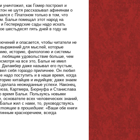
и уничтожил, как Гомер построил и
атон не шутя рассказывал афинянам о
ался с Платоном только в том, что
ем. Бальи помещал этот народ на
 и Гесперидские сады надо искать
ое шестьдесят пять дней в году не
ючений и опасается, чтобы читатели не
ь выражений для мыслей, которые
омию, историю, филологию и системы
м, любящим удовольствие больше, чем
Несмотря на все это, Бальи не имел
о; Даламбер даже называл его пустым,
 вел себя гораздо приличнее. Он любил
е надо поступить и в наше время, когда
торию китайцев и индийцев; даже знаем
 сделала неожиданные успехи. Наконец,
мюза, Картмера, Бюрнуфа и Станислава
о время Бальи. Пользуясь новыми
е, основателе всех человеческих знаний,
 Бальи жил с нами, то, руководствуясь
стоящее
в
прошедшее
: «Ваши обе книги
тинным красноречием, всегда