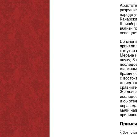
Аристоте
разрушил
народе у
Канарски
Шпицберг
вблизи п
освещае
Во многи
приняли 
кажутся 
Мерана и
науку, б
последов
лишенным
браминов
с восток
до чего 
сравните
Жюльена,
исследов
и об оте
справедл
были нап
приличн
Примеч
*
. Вот то 