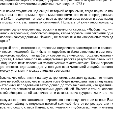
ом, изданный через три года, содержит историю новой астрономии до 178
освященный астрономии индийской, был издан в 1787 г.
льи начал трудиться над общей историей астрономии, тогда наука не им
сь только некоторыми отдельными вопросами, но никто не предпринима
 в 1741 г., содержит только список астрономов всех времен и всех наро
 и смерти и с заглавием их сочинений. Польза этой книги неоспорима; од
инения Бальи очерчен мастерски и в немногих строках: «Любопытно, — 
чалась астрономия; любопытно видеть, каким образом шли открытия один
ивались заблуждениями. Наконец, не любопытно ли изображение того зд
одов»?
ширный план, естественно, требовал подробного рассмотрения и сравне
и новых писателей. Если бы эти подробности были включены в сам текст
трономов; наоборот, когда бы он совсем их уничтожил, тогда его читал
удобств, Бальи решился на непрерывный рассказ результатов своих исс
 под названием:
пояснения исторические и критические
. Таким образом
достоинства, сделалась доступною для всех читателей и содействовал
 между учеными, и между людьми светскими.
бъявив, что обратится к началу астрономии, заставил думать, что читат
аже не воображали, что в первом томе будет помещена глава под назв
мательных исследований автор дошел до того заключения, что древняя 
 только из обломков от астрономии древнейшей. Вместе с тем он опров
стей обширна; в ней заключаются и истины, но их трудно отличить от л
оразумные слова заставляют обратиться к вопросу: точно ли мнение Ба
ических таблиц не подлежит никакой критике? Но этот вопрос достаточ
 все, что сошло с пера Лапласа, отличается и глубокомыслием, и очеви