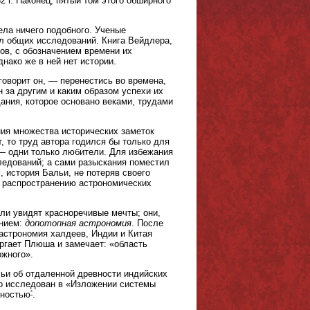
2 г. Наконец, пятый том этого обширного
ела ничего подобного. Ученые
л общих исследований. Книга Вейдлера,
дов, с обозначением времени их
нако же в ней нет истории.
говорит он, — перенестись во времена,
 за другим и каким образом успехи их
ания, которое основано веками, трудами
ния множества исторических заметок
, то труд автора годился бы только для
и — одни только любители. Для избежания
ледований; а сами разыскания поместил
, история Бальи, не потеряв своего
а распространению астрономических
ели увидят красноречивые мечты; они,
анием:
допотопная астрономия
. После
астрономия халдеев, Индии и Китая
ергает Плюша и замечает: «область
ожного».
льи об отдаленной древности индийских
но исследован в «Изложении системы
*
дностью
.