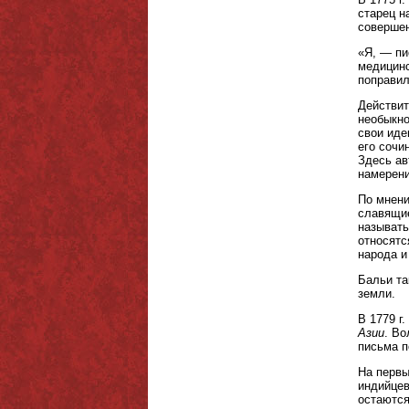
старец н
совершен
«Я, — пи
медицинс
поправил
Действит
необыкно
свои иде
его сочи
Здесь ав
намерени
По мнени
славящие
называть
относятс
народа и
Бальи та
земли.
В 1779 г
Азии
. Во
письма п
На первы
индийцев
остаются