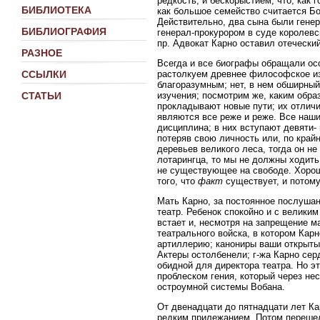
редкость, и бескорыстием, что, как 
БИБЛИОТЕКА
как большое семейство считается Бо
Действительно, два сына были генер
БИБЛИОГРАФИЯ
генерал-прокурором в суде королев
пр. Адвокат Карно оставил отеческий
РАЗНОЕ
Всегда и все биографы обращали ос
растолкуем древнее философское и
ССЫЛКИ
благоразумным; нет, в нем обширный
изучения; посмотрим же, каким обра
СТАТЬИ
прокладывают новые пути; их отличи
являются все реже и реже. Все наши
дисциплина; в них вступают девяти- 
потеряв свою личность или, по край
деревьев великого леса, тогда он не
лотарингца, то мы не должны ходить
не существующее на свободе. Хорошо
того, что
факт
существует, и потому
Мать Карно, за постоянное послушан
театр. Ребенок спокойно и с велики
встает и, несмотря на запрещение м
театрального войска, в котором Кар
артиллерию; канониры ваши открыты;
Актеры остолбенели; г-жа Карно серд
обидной для директора театра. Но э
проблеском гения, который через нес
остроумной системы Вобана.
От двенадцати до пятнадцати лет Ка
редким прилежанием. Потом перешел