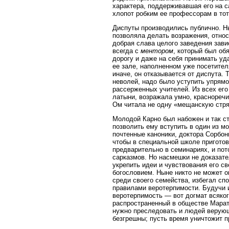
характера, поддерживавшая его на 
хлопот робким ее профессорам в тот
Диспуты производились публично. Н
позволяла делать возражения, относи
добрая слава целого заведения зави
всегда с
ментором
, который был об
дорогу и даже на себя принимать уд
ее зале, наполненном уже посетител
иначе, он отказывается от диспута. 
неволей, надо было уступить упрям
рассерженных учителей. Из всех его
латыни, возражала умно, красноречи
Ом читала не одну «мещанскую стря
Молодой Карно был набожен и так ст
позволить ему вступить в один из м
почтенные каноники, доктора Сорбон
чтобы в специальной школе приготов
предварительно в семинариях, и по
сарказмов. Но насмешки не доказате
укрепить идеи и чувствования его с
богословием. Ныне никто не может о
среди своего семейства, избегал спо
правилами веротерпимости. Будучи 
веротерпимость — вот догмат всяко
распространенный в обществе Марат
нужно преследовать и людей верующ
безгрешны; пусть время уничтожит п