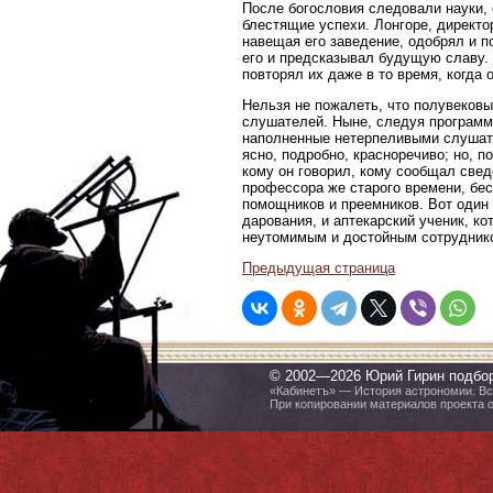
После богословия следовали науки, 
блестящие успехи. Лонгоре, директо
навещая его заведение, одобрял и 
его и предсказывал будущую славу.
повторял их даже в то время, когда
Нельзя не пожалеть, что полувеков
слушателей. Ныне, следуя программ
наполненные нетерпеливыми слушател
ясно, подробно, красноречиво; но, п
кому он говорил, кому сообщал све
профессора же старого времени, бе
помощников и преемников. Вот один 
дарования, и аптекарский ученик, к
неутомимым и достойным сотрудником
Предыдущая страница
© 2002—2026 Юрий Гирин подбо
«Кабинетъ» — История астрономии. Все
При копировании материалов проекта 