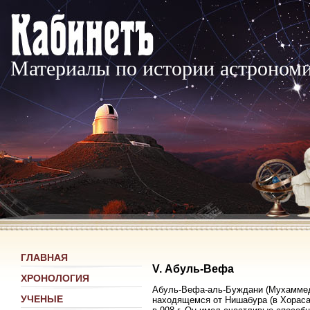
Материалы по истории астроном
ГЛАВНАЯ
V. Абуль-Вефа
ХРОНОЛОГИЯ
Абуль-Вефа-аль-Буждани (Мухаммед 
УЧЕНЫЕ
находящемся от Нишабура (в Хорасан