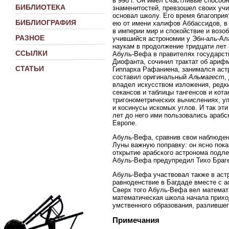
в 998 г. Он имел счастливые способ
БИБЛИОТЕКА
знаменитостей, превзошел своих уч
основал школу. Его время благопри
БИБЛИОГРАФИЯ
ею от имени халифов Аббассидов, в
в империи мир и спокойствие и возо
РАЗНОЕ
учившийся астрономии у Эбн-аль-Ал
наукам в продолжение тридцати лет
ССЫЛКИ
Абуль-Вефа в правителях государст
Диофанта, сочинил трактат об арифм
СТАТЬИ
Гиппарха Рафаниена, занимался аст
составил оригинальный
Альмагест
,
владел искусством изложения, редк
секансов и таблицы тангенсов и кот
тригонометрических вычислениях, у
и косинусы искомых углов. И так эт
лет до него ими пользовались арабс
Европе.
Абуль-Вефа, сравнив свои наблюден
Луны важную поправку: он ясно пока
открытие арабского астронома подле
Абуль-Вефа предупредил Тихо Браг
Абуль-Вефа участвовал также в астр
равноденствие в Багдаде вместе с а
Сверх того Абуль-Вефа вел математи
математическая школа начала прихо
умственного образования, разлившег
Примечания