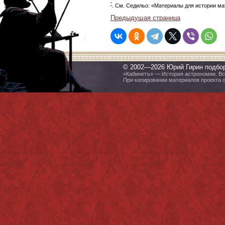
*
. См. Седильо: «Материалы для истории мат
Предыдущая страница
© 2002—2026 Юрий Гирин подбо
«Кабинетъ» — История астрономии. Все
При копировании материалов проекта 