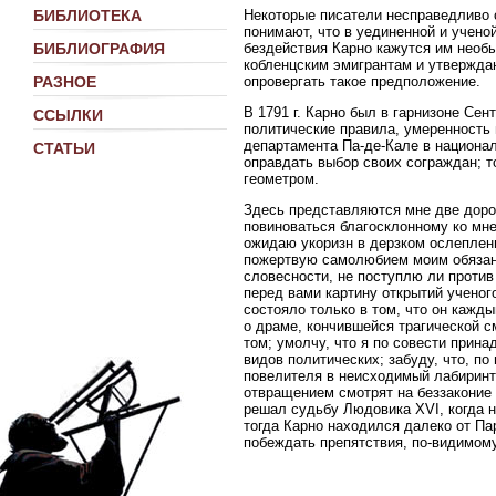
Некоторые писатели несправедливо 
БИБЛИОТЕКА
понимают, что в уединенной и учен
бездействия Карно кажутся им необы
БИБЛИОГРАФИЯ
кобленцским эмигрантам и утвержда
опровергать такое предположение.
РАЗНОЕ
В 1791 г. Карно был в гарнизоне Сен
ССЫЛКИ
политические правила, умеренность 
департамента Па-де-Кале в национа
СТАТЬИ
оправдать выбор своих сограждан; т
геометром.
Здесь представляются мне две дороги
повиноваться благосклонному ко мне
ожидаю укоризн в дерзком ослеплени
пожертвую самолюбием моим обязанн
словесности, не поступлю ли против 
перед вами картину открытий ученог
состояло только в том, что он кажды
о драме, кончившейся трагической с
том; умолчу, что я по совести прин
видов политических; забуду, что, п
повелителя в неисходимый лабиринт 
отвращением смотрят на беззаконие с
решал судьбу Людовика XVI, когда 
тогда Карно находился далеко от Па
побеждать препятствия, по-видимом