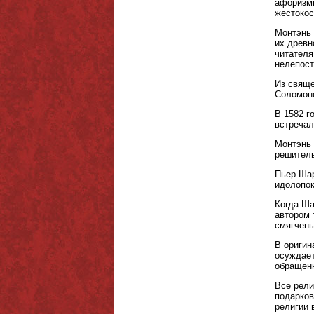
афоризмы
жестокос
Монтэнь 
их древн
читателя
нелепост
Из свяще
Соломоно
В 1582 г
встречал
Монтэнь 
решитель
Пьер Шар
идолопок
Когда Ша
автором 
смягчены
В оригин
осуждает
обращенн
Все рели
подарков
религии 