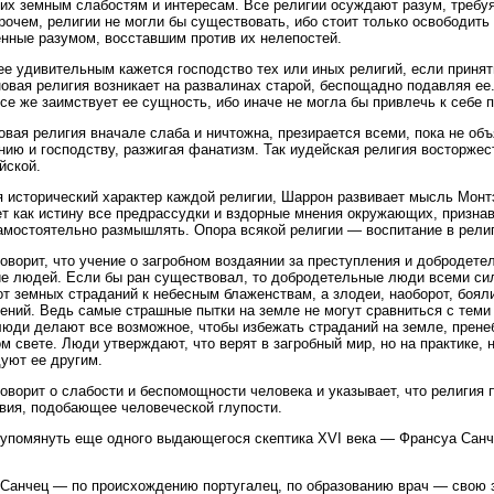
 их земным слабостям и интересам. Все религии осуждают разум, требуя
прочем, религии не могли бы существовать, ибо стоит только освободить 
нные разумом, восставшим против их нелепостей.
е удивительным кажется господство тех или иных религий, если принять
овая религия возникает на развалинах старой, беспощадно подавляя ее.
все же заимствует ее сущность, ибо иначе не могла бы привлечь к себе
овая религия вначале слаба и ничтожна, презирается всеми, пока не об
нию и господству, разжигая фанатизм. Так иудейская религия восторжес
йской.
 исторический характер каждой религии, Шаррон развивает мысль Монтэ
т как истину все предрассудки и вздорные мнения окружающих, признава
амостоятельно размышлять. Опора всякой религии — воспитание в рели
оворит, что учение о загробном воздаянии за преступления и добродетел
е людей. Если бы ран существовал, то добродетельные люди всеми сил
от земных страданий к небесным блаженствам, а злодеи, наоборот, боял
ений. Ведь самые страшные пытки на земле не могут сравниться с теми
люди делают все возможное, чтобы избежать страданий на земле, прен
ом свете. Люди утверждают, что верят в загробный мир, но на практике, 
уют ее другим.
оворит о слабости и беспомощности человека и указывает, что религия
вия, подобающее человеческой глупости.
упомянуть еще одного выдающегося скептика XVI века — Франсуа Санч
Санчец — по происхождению португалец, по образованию врач — свою 