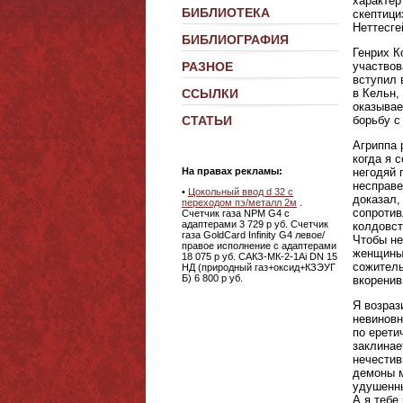
характер
БИБЛИОТЕКА
скептици
Неттесге
БИБЛИОГРАФИЯ
Генрих К
участвов
РАЗНОЕ
вступил 
в Кельн,
ССЫЛКИ
оказывае
борьбу с
СТАТЬИ
Агриппа 
когда я 
негодяй 
На правах рекламы:
несправе
•
Цокольный ввод d 32 с
доказал,
переходом пэ/металл 2м
.
сопротив
Счетчик газа NPM G4 с
адаптерами 3 729 р уб. Счетчик
колдовст
газа GoldCard Infinity G4 левое/
Чтобы не
правое исполнение с адаптерами
женщины 
18 075 р уб. САКЗ-МК-2-1Аi DN 15
сожитель
НД (природный газ+оксид+КЗЭУГ
Б) 6 800 р уб.
вкоренив
Я возраз
невиновн
по ерети
заклинае
нечестив
демоны м
удушенны
А я тебе