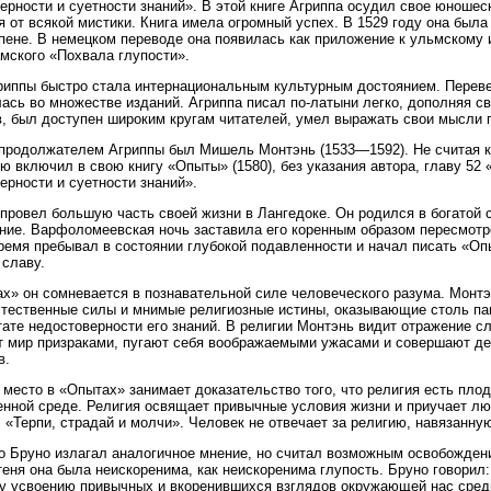
ерности и суетности знаний». В этой книге Агриппа осудил свое юношес
я от всякой мистики. Книга имела огромный успех. В 1529 году она был
пене. В немецком переводе она появилась как приложение к ульмскому 
мского «Похвала глупости».
риппы быстро стала интернациональным культурным достоянием. Переве
ась во множестве изданий. Агриппа писал по-латыни легко, дополняя 
, был доступен широким кругам читателей, умел выражать свои мысли п
родолжателем Агриппы был Мишель Монтэнь (1533—1592). Не считая к
ю включил в свою книгу «Опыты» (1580), без указания автора, главу 52
ерности и суетности знаний».
провел большую часть своей жизни в Лангедоке. Он родился в богатой 
ние. Варфоломеевская ночь заставила его коренным образом пересмотре
ремя пребывал в состоянии глубокой подавленности и начал писать «Опы
славу.
х» он сомневается в познавательной силе человеческого разума. Монтэн
тественные силы и мнимые религиозные истины, оказывающие столь паг
тате недостоверности его знаний. В религии Монтэнь видит отражение с
 мир призраками, пугают себя воображаемыми ужасами и совершают де
в.
место в «Опытах» занимает доказательство того, что религия есть пло
нной среде. Религия освящает привычные условия жизни и приучает лю
 «Терпи, страдай и молчи». Человек не отвечает за религию, навязанну
 Бруно излагал аналогичное мнение, но считал возможным освобождение
еня она была неискоренима, как неискоренима глупость. Бруно говорил
у усвоению привычных и вкоренившихся взглядов окружающей нас среды