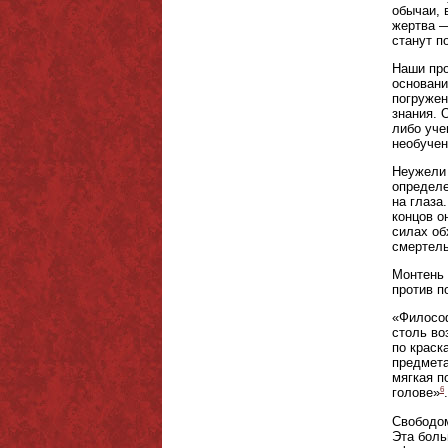
обычаи, 
жертва —
станут п
Наши про
основани
погружен
знания. 
либо уче
необучен
Неужели 
определе
на глаза
концов о
силах об
смертел
Монтень 
против п
«Философ
столь во
по краск
предмета
мягкая п
6
голове»
.
Свободом
Эта боль