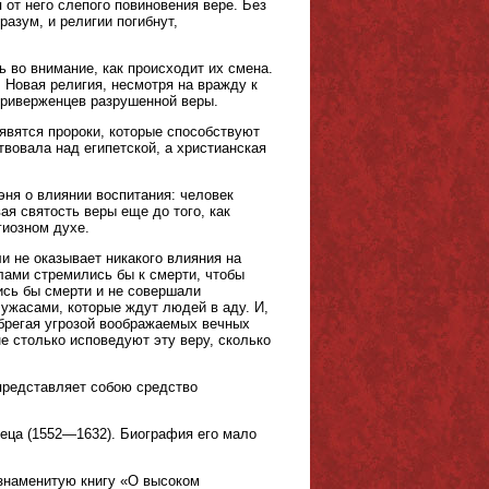
 от него слепого повиновения вере. Без
разум, и религии погибнут,
 во внимание, как происходит их смена.
 Новая религия, несмотря на вражду к
 приверженцев разрушенной веры.
ъявятся пророки, которые способствуют
твовала над египетской, а христианская
ня о влиянии воспитания: человек
я святость веры еще до того, как
гиозном духе.
и не оказывает никакого влияния на
ами стремились бы к смерти, чтобы
ись бы смерти и не совершали
 ужасами, которые ждут людей в аду. И,
ебрегая угрозой воображаемых вечных
не столько исповедуют эту веру, сколько
 представляет собою средство
еца (1552—1632). Биография его мало
знаменитую книгу «О высоком