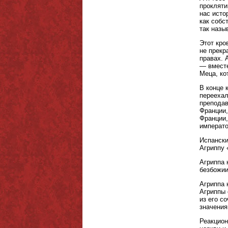
прокляти
нас исто
как собс
так назы
Этот кро
не прекр
правах. 
— вместе
Меца, ко
В конце 
переехал
преподав
Франции,
Франции,
императо
Испански
Агриппу
Агриппа 
безбожии
Агриппа 
Агриппы 
из его с
значения
Реакцион