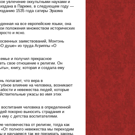
кое увлечение оккультными науками и
а издана в Париже, в следующем году —
изданию 1535 года сатиры Эразма
денная на все европейские языки, она
свои положения множеством исторических
росто и ясно.
освенных заимствований, Монтэнь
 «О душе» из труда Агриппы «О
семье и получил прекрасное
ть свое отношение к религии. Он
ты», книгу, которая и создала ему
ь полагает, что вера в
убное влияние на человека, возникают
лабости и невежества людей, которые
йствительные ужасы во имя этих
д воспитания человека в определенной
дей покорно выносить страдания и
ю ему с детства воспитателями.
 человечества от религии, тогда как
: «От полного невежества мы переходим
 и научаемся так же презирать законы,