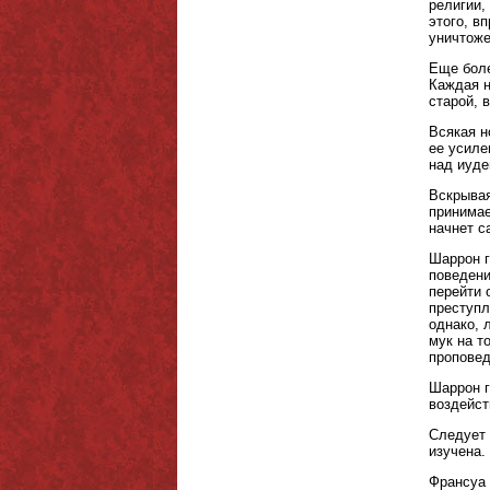
религии,
этого, в
уничтоже
Еще боле
Каждая н
старой, 
Всякая н
ее усиле
над иуде
Вскрывая
принимае
начнет с
Шаррон г
поведени
перейти 
преступл
однако, 
мук на т
проповед
Шаррон г
воздейст
Следует 
изучена.
Франсуа 