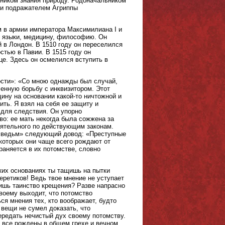
чником знания природу. Родоначальником
ти подражателем Агриппы
м в армии императора Максимилиана I и
е языки, медицину, философию. Он
 в Лондон. В 1510 году он переселился
стью в Павии. В 1515 году он
це. Здесь он осмелился вступить в
ости»: «Со мною однажды был случай,
ченную борьбу с инквизитором. Этот
ну на основании какой-то ничтожной и
ть. Я взял на себя ее защиту и
 для следствия. Он упорно
во: ее мать некогда была сожжена за
оятельного по действующим законам.
е ведьм» следующий довод: «Преступные
оторых они чаще всего рождают от
раняется в их потомстве, словно
ких основаниях ты тащишь на пытки
ретиков! Ведь твое мнение не уступает
вишь таинство крещения? Разве напрасно
твоему выходит, что потомство
я мнения тех, кто воображает, будто
вещи не сумел доказать, что
ередать нечистый дух своему потомству.
ы все рождены в общем грехе и вечном