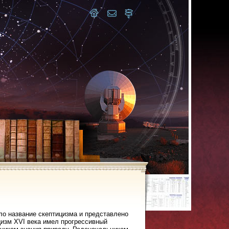
о название скептицизма и представлено
цизм XVI века имел прогрессивный