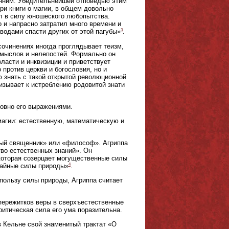
ренним. Убедительнейшей отповедью этим
ри книги о магии, в общем довольно
л в силу юношеского любопытства.
о и напрасно затратил много времени и
3
водами спасти других от этой пагубы»
.
сочинениях иногда проглядывает теизм,
вымыслов и нелепостей. Формально он
ласти и инквизиции и приветствует
 против церкви и богословия, но и
 знать с такой открытой революционной
ризывает к истреблению родовитой знати
ловно его выражениями.
магии: естественную, математическую и
рый священник» или «философ». Агриппа
тво естественных знаний». Он
 которая созерцает могущественные силы
4
тайные силы природы»
.
пользу силы природы, Агриппа считает
 пережитков веры в сверхъестественные
ритическая сила его ума поразительна.
в Кельне свой знаменитый трактат «О