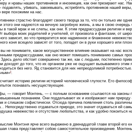
веру и нравы наших противников и иноземцев, как они презирают нас. На
 подавлять, убивать, завоевывать, истреблять противников нашей веры, 
о вере похожими на нас.
тивники страстно благодарят своего творца за то, что он только им одн
и этого они надеются на вечную загробную жизнь, а мы в свою очередь б
ы в такой мрак и не слепы, как они. К этим предрассудкам религии и в
От выбора моих родителей и учителей, от произвола и фантазии, от шир
ного зависит, во что превратится мое надменное и блаженное невежество
ного коня всецело зависят от того, попадет он в руки хорошего или плох
вы не понимаете, какое могущественное влияние оказывает на нас восп
нными предрассудками, как оно может помешать пониманию самых про
. Здесь дело обстоит совершенно так же, как с людьми, постепенно при
ни доходят до того, что их организм уже не ощущает вызываемого этим 
ходиться без него. Яд становится для них непреодолимой потребностью
5
ьным»
.
считает историю религии историей человеческой глупости. Его философ
опыток познавать несуществующее.
ы, — говорит Монтень, — с полным основанием ссылаются на законы п
звышенным познанием. Они подделывают их и изображают нам природу
ам и слишком софистически. Отсюда причина появления столь различных
... Непосредственно отдаваться природе, это значит отдаваться ей сам
одушка невежество и отсутствие любопытства, и как удобно покоиться 
ыслие Монтэня ярче всего выражено в двенадцатой главе второй его к
шая глава представляет собою самостоятельное произведение. Монтень