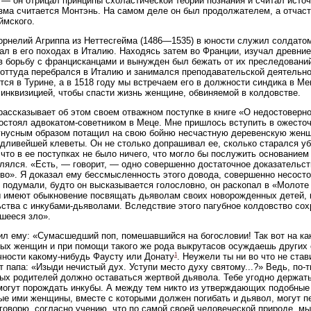
 — он отрицал принципы схоластической теории познания и считал исто
зма считается Монтэнь. На самом деле он был продолжателем, а отчас
ймского.
орнелий Агриппа из Неттесгейма (1486—1535) в юности служил солдато
ал в его походах в Италию. Находясь затем во Франции, изучал древни
в борьбу с францисканцами и вынужден был бежать от их преследований
 оттуда перебрался в Италию и занимался преподавательской деятельно
тся в Турине, а в 1518 году мы встречаем его в должности синдика в Ме
 инквизицией, чтобы спасти жизнь женщине, обвиняемой в колдовстве.
рассказывает об этом своем отважном поступке в книге «О недостоверн
состоял адвокатом-советником в Меце. Мне пришлось вступить в ожесто
гнусным образом потащил на свою бойню несчастную деревенскую женщи
дливейшей клеветы. Он не столько допрашивал ее, сколько старался уби
 что в ее поступках не было ничего, что могло бы послужить основанием
лялся. «Есть, — говорит, — одно совершенно достаточное доказательст
во». Я доказал ему бессмысленность этого довода, совершенно несост
 подумали, будто он высказывается голословно, он раскопал в «Молот
имеют обыкновение посвящать дьяволам своих новорожденных детей, к
ства с инкубами-дьяволами. Вследствие этого пагубное колдовство сох
шееся зло».
ил ему: «Сумасшедший поп, помешавшийся на богословии! Так вот на ка
ых женщин и при помощи такого же рода выкрутасов осуждаешь других е
1
чности какому-нибудь Фаусту или Донату
. Неужели ты ни во что не ста
т папа: «Изыди нечистый дух. Уступи место духу святому...?» Ведь, по-
ых родителей должно оставаться жертвой дьявола. Тебе угодно держатьс
огут порождать инкубы. А между тем никто из утверждающих подобные 
е ими женщины, вместе с которыми должен погибать и дьявол, могут п
 говорю, согласно учению, что по самой своей человеческой природе, м