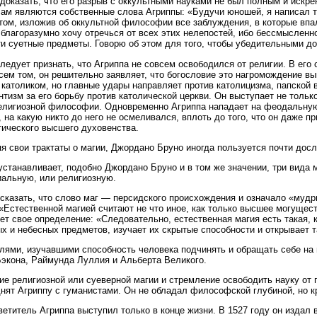
 доказать, что его разрыв с оккультными науками не был полным и иск
ам являются собственные слова Агриппы: «Будучи юношей, я написал т
том, изложив об оккультной философии все заблуждения, в которые впа
 благоразумно хочу отречься от всех этих нелепостей, ибо бессмысленн
ти суетные предметы. Говорю об этом для того, чтобы убедительными до
ледует признать, что Агриппа не совсем освободился от религии. В его 
всем том, он решительно заявляет, что богословие это нагромождение 
 католиком, но главные удары направляет против католицизма, папской в
нтизм за его борьбу против католической церкви. Он выступает не только
елигиозной философии. Одновременно Агриппа нападает на феодальную
, на какую никто до него не осмеливался, вплоть до того, что он даже п
тического высшего духовенства.
я свои трактаты о магии, Джордано Бруно иногда пользуется почти дос
устанавливает, подобно Джордано Бруно и в том же значении, три вида 
альную, или религиозную.
сказать, что слово маг — персидского происхождения и означало «муд
 «Естественной магией считают не что иное, как только высшее могущес
ет свое определение: «Следовательно, естественная магия есть такая,
х и небесных предметов, изучает их скрытые способности и открывает 
ями, изучавшими способность человека подчинять и обращать себе на 
экона, Раймунда Луллия и Альберта Великого.
е религиозной или суеверной магии и стремление освободить науку от
нят Агриппу с гуманистами. Он не обладал философской глубиной, но к
ветитель Агриппа выступил только в конце жизни. В 1527 году он издал 