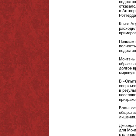
недостов
отказалс
в Антвер
Роттерда
Книга Аг
расходил
примеров
Прямым п
полность
недостов
Монтэнь 
образова
долгое в
мировую 
В «Опыта
сверхъес
в резуль
населяют
призрако
Большое 
обществе
лишения.
Джордано
для Монт
к слепом