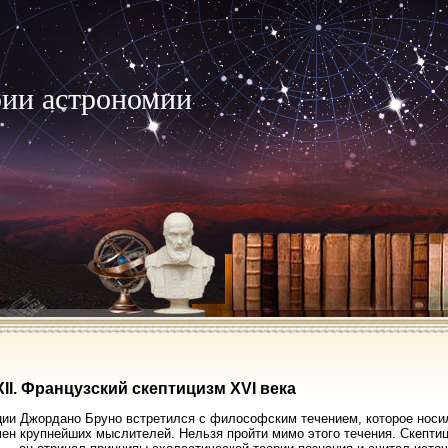
рии астрономии
XII. Французский скептицизм XVI века
ии Джордано Бруно встретился с философским течением, которое носил
ен крупнейших мыслителей. Нельзя пройти мимо этого течения. Скепти