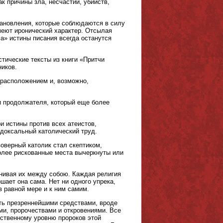
к причины зла, несчастий, убийств,
тановления, которые соблюдаются в силу
меют иронический характер. Отсылая
ма» истины писания всегда останутся
тические тексты из книги «Притчи
ников.
о расположением и, возможно,
и продолжателя, который еще более
и истины против всех атеистов,
одоксальный католический труд.
оверный католик стал скептиком,
более рискованные места вычеркнуты или
внивая их между собою. Каждая религия
шает она сама. Нет ни одного упрека,
 равной мере и к ним самим.
ить презреннейшими средствами, вроде
ми, пророчествами и откровениями. Все
ственному уровню пророков этой