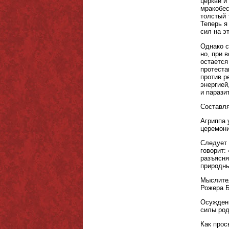
церкви и
мракобес
толстый 
Теперь я
сил на э
Однако с
но, при 
остается
протеста
против р
энергией
и парази
Составля
Агриппа 
церемони
Следует 
говорит:
разъясня
природны
Мыслител
Рожера Б
Осуждени
силы род
Как прос