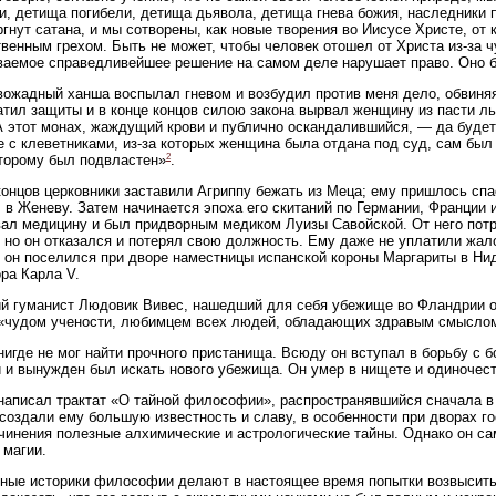
и, детища погибели, детища дьявола, детища гнева божия, наследники 
ргнут сатана, и мы сотворены, как новые творения во Иисусе Христе, от 
твенным грехом. Быть не может, чтобы человек отошел от Христа из-за ч
ваемое справедливейшее решение на самом деле нарушает право. Оно бе
вожадный ханша воспылал гневом и возбудил против меня дело, обвиняя
атил защиты и в конце концов силою закона вырвал женщину из пасти ль
А этот монах, жаждущий крови и публично оскандалившийся, — да будет 
 с клеветниками, из-за которых женщина была отдана под суд, сам был 
2
торому был подвластен»
.
концов церковники заставили Агриппу бежать из Меца; ему пришлось спа
 в Женеву. Затем начинается эпоха его скитаний по Германии, Франции и
ал медицину и был придворным медиком Луизы Савойской. От него потр
 но он отказался и потерял свою должность. Ему даже не уплатили жало
 он поселился при дворе наместницы испанской короны Маргариты в Ни
ра Карла V.
й гуманист Людовик Вивес, нашедший для себя убежище во Фландрии о
 «чудом учености, любимцем всех людей, обладающих здравым смысло
нигде не мог найти прочного пристанища. Всюду он вступал в борьбу с 
 и вынужден был искать нового убежища. Он умер в нищете и одиночеств
написал трактат «О тайной философии», распространявшийся сначала в
создали ему большую известность и славу, в особенности при дворах г
очинения полезные алхимические и астрологические тайны. Однако он са
 магии.
ные историки философии делают в настоящее время попытки возвысить