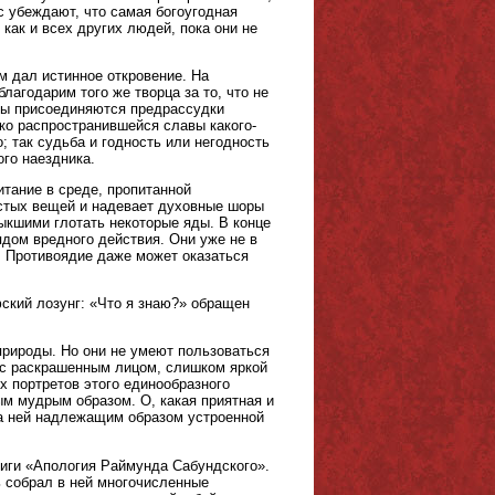
с убеждают, что самая богоугодная
как и всех других людей, пока они не
им дал истинное откровение. На
лагодарим того же творца за то, что не
еры присоединяются предрассудки
око распространившейся славы какого-
; так судьба и годность или негодность
ого наездника.
итание в среде, пропитанной
стых вещей и надевает духовные шоры
выкшими глотать некоторые яды. В конце
ядом вредного действия. Они уже не в
. Противоядие даже может оказаться
ский лозунг: «Что я знаю?» обращен
рироды. Но они не умеют пользоваться
 с раскрашенным лицом, слишком яркой
 портретов этого единообразного
ым мудрым образом. О, какая приятная и
на ней надлежащим образом устроенной
ниги «Апология Раймунда Сабундского».
 собрал в ней многочисленные