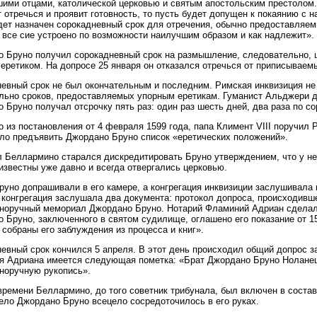
ими отцами, католической церковью и святым апостольским престолом. 
 отречься и проявит готовность, то пусть будет допущен к покаянию с 
дет назначен сорокадневный срок для отречения, обычно предоставляе
 все сие устроено по возможности наилучшим образом и как надлежит».
 Бруно получил сорокадневный срок на размышление, следовательно, ц
еретиком. На допросе 25 января он отказался отречься от приписываем
евный срок не был окончательным и последним. Римская инквизиция не
льно сроков, предоставляемых упорным еретикам. Гуманист Альджери д
 Бруно получал отсрочку пять раз: один раз шесть дней, два раза по со
о из постановления от 4 февраля 1599 года, папа Климент VIII поручил
ло предъявить Джордано Бруно список «еретических положений».
 Беллармино старался дискредитировать Бруно утверждением, что у него
известны уже давно и всегда отвергались церковью.
руно допрашивали в его камере, а конгрегация инквизиции заслушивала 
конгрегация заслушала два документа: протокол допроса, происходивше
нноручный мемориал Джордано Бруно. Нотарий Фламиний Адриан сдела
 Бруно, заключенного в святом судилище, оглашено его показание от 15
 собраны его заблуждения из процесса и книг».
евный срок кончился 5 апреля. В этот день происходил общий допрос з
 Адриана имеется следующая пометка: «Брат Джордано Бруно Ноланец
норучную рукопись».
времени Беллармино, до того советник трибунала, был включен в состав
ело Джордано Бруно всецело сосредоточилось в его руках.