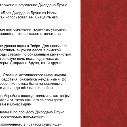
отложено и осуждение Джордано Бруно.
: «Брат Джордано Бруно из Нолы
как использовал ее. Снабдить его
ния или смягчения тюремных условий.
аявлял, что согласен отвечать на
.
е уровня воды в Тибре. Для населения
едствием вырубки лесов в римской
воды стекали по обнаженным каменистым
ственскую ночь вода поднялась до
еры. Джордано Бруно, как и другие
д. Столица католического мира начала
 бедствия, оказались неудачными. Во
весенние потоки были направлены в
не дошло до объявления войны.
еры борьбы с последствиями катастрофы.
али от гнева божьего за свои грехи.
квам и монастырям.
овлений по процессу Джордано Бруно.
 еретических положений».
заключенного в «святом судилище»,