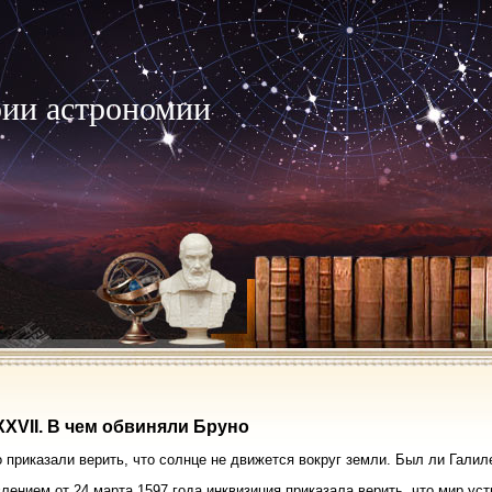
рии астрономии
XXVII. В чем обвиняли Бруно
о приказали верить, что солнце не движется вокруг земли. Был ли Галил
лением от 24 марта 1597 года инквизиция приказала верить, что мир устр