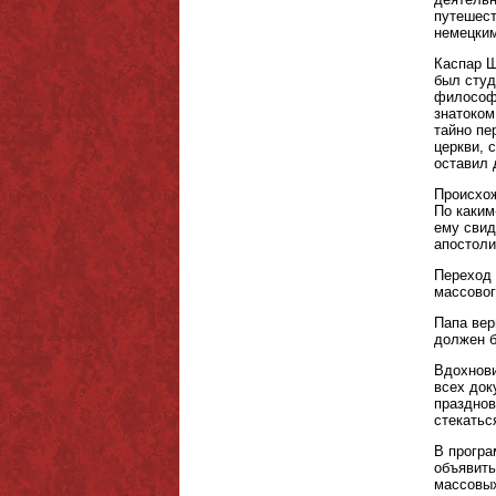
путешест
немецким
Каспар Ш
был студ
философа
знатоком
тайно пе
церкви, 
оставил 
Происхож
По каким
ему свид
апостоли
Переход 
массовог
Папа вер
должен б
Вдохнови
всех док
празднов
стекатьс
В програ
объявить
массовых