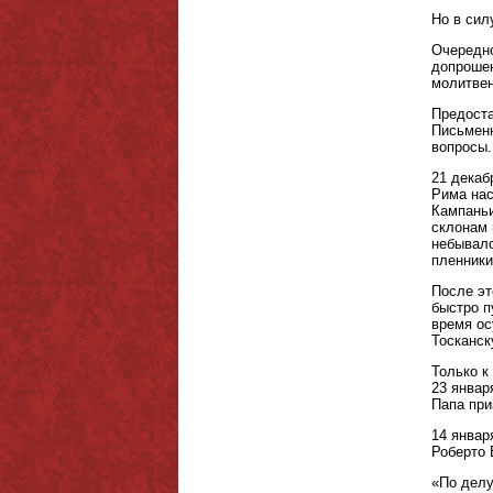
Но в сил
Очередно
допрошен
молитвен
Предоста
Письменн
вопросы.
21 декаб
Рима нас
Кампаньи
склонам 
небывало
пленники
После эт
быстро п
время ос
Тосканск
Только к
23 январ
Папа при
14 январ
Роберто 
«По делу