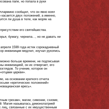
сована папе, но попала в руки
ллармино сообщил, что он явно взял
о касается двух положений, а именно,
дится ли душа в теле, как моряк на
 присутствии его святейшества.
ья, бумагу, чернила..., но не давать ни
 апреля 1599 года истек сорокадневный
ор инквизиции медлил, изучал рукопись
озможно больше времени, не подписывая
ы инквизицией, он их отвергает, его
зглядов. То учение, которое он
«отцами церкви».
, на основании краткого отчета
 восьми «еретических положений»
«новацианская ересь».
ным грехам», магии, симонии, схизме,
ей. Магия называлась демонолатрией
х лиц, связанные с их имущественным