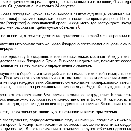
, как и другие мемориалы Бруно, составленные в заключении, была адре
но. Он доложил о ней только 24 августа:
 брата Джордано Бруно, заключенного в святом судилище, кардинал Бе
вои слова] в письме, представленном 5 апреля, во время допроса. Но чт
 где [говорится] о новацианской ереси, и седьмого, где рассуждает, нахо
3
 должен рассказать, дабы лучше объяснить
.
постановили, чтобы его дело было доложено на первой же конгрегации в
очтения мемориала того же брата Джордано постановлено выдать ему пер
 циркуля».
 находилась у Беллармино в течение нескольких месяцев. Между тем 5
едоставленный Джордано Бруно. Вызывает недоумение, почему же асесс
е концов не вынес никакого определенного решения.
Бруно в его борьбе с инквизицией заключалась в том, чтобы выиграть в
я. Поэтому он отвечал уклончиво: в том виде, в каком обвинения изложен
я не подтверждают этих обвинений, он никогда не придерживался таких в
ашает, — новое, а приписываемые ему взгляды будто бы осуждены еще 
овка ответа поставила Беллармино в большое затруднение. К сожалению
ции, невозможно воспроизвести полностью ответы Бруно. К тому же, из
только два, причем одно из них определено в терминах богословия как 
сего, необходимо установить, что называли инквизиторы ересью.
 преступления, подведомственные суду инквизиции, сводились к «смерт
и и ереси. К «смертным грехам» относилось нарушение десяти заповед
 с дьяволом). В состав симонии включались злоупотребления церковны