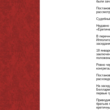
были зач
Постанов
рассмотр
Судебный
Недавно 
«Еретиче
В перечн
Ипполита
заседани
18 январ
заключен
положени
Ровно че
конгрега
Постанов
расхожде
На засед
Белларми
первые т
Приводим
братьев 
еретичны