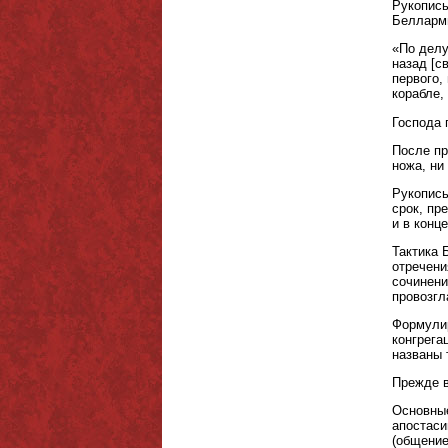
Рукопись
Белларми
«По делу
назад [с
первого,
корабле,
Господа 
После пр
ножа, ни
Рукопись
срок, пр
и в конц
Тактика 
отречени
сочинени
провозгл
Формулир
конгрега
названы 
Прежде в
Основные
апостаси
(общение