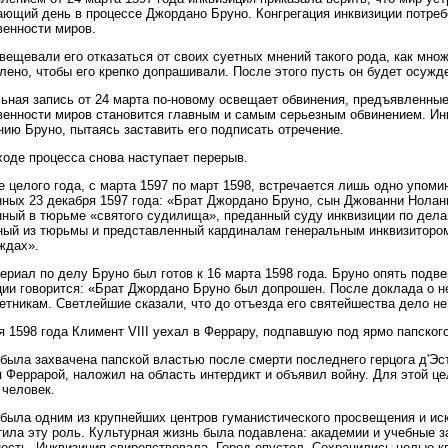
ющий день в процессе Джордано Бруно. Конгрегация инквизиции потребо
енности миров.
вещевали его отказаться от своих суетных мнений такого рода, как мно
лено, чтобы его крепко допрашивали. После этого пусть он будет осужд
ьная запись от 24 марта по-новому освещает обвинения, предъявленны
енности миров становится главным и самым серьезным обвинением. Ин
ию Бруно, пытаясь заставить его подписать отречение.
ходе процесса снова наступает перерыв.
е целого года, с марта 1597 по март 1598, встречается лишь одно упоми
ных 23 декабря 1597 года: «Брат Джордано Бруно, сын Джованни Ноланц
ный в тюрьме «святого судилища», преданный суду инквизиции по делам,
ый из тюрьмы и представленный кардиналам генеральным инквизитором
ждах».
ериал по делу Бруно был готов к 16 марта 1598 года. Бруно опять подв
ции говорится: «Брат Джордано Бруно был допрошен. После доклада о н
етникам. Светлейшие сказали, что до отъезда его святейшества дело н
я 1598 года Климент VIII уехал в Феррару, подпавшую под ярмо папского
была захвачена папской властью после смерти последнего герцога д'Эс
 Феррарой, наложил на область интердикт и объявил войну. Для этой це
 человек.
была одним из крупнейших центров гуманистического просвещения и иск
тила эту роль. Культурная жизнь была подавлена: академии и учебные 
ость. Инквизиция свирепствовала. Город опустел. Сохранились целые 