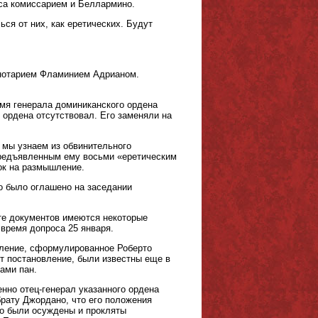
сса комиссарием и Беллармино.
ся от них, как еретических. Будут
 нотарием Фламинием Адрианом.
имя генерала доминиканского ордена
 ордена отсутствовал. Его заменяли на
и мы узнаем из обвинительного
 предъявленным ему восьми «еретическим
ок на размышление.
но было оглашено на заседании
сте документов имеются некоторые
 время допроса 25 января.
вление, сформулированное Роберто
т постановление, были известны еще в
ами пан.
нно отец-генерал указанного ордена
рату Джордано, что его положения
но были осуждены и прокляты