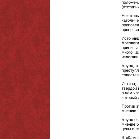
положени
(отступн
Некоторы
католиче
проповед
процесса
Источник
Ареопаги
приписыв
многочис
излагавш
Бруно, р
преступл
сопостав
Истина, 
твердой 
о чем ча
который 
Против э
мнению.
Бруно ос
мнение б
цены в п
В «Камер