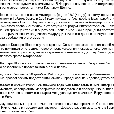
венника безлюдьем и безмолвием. В Ферраро папу встретили подобост
 ренегатом протестантизма Каспаром Шоппе.
оппе, несмотря на свою молодость (род. в 157 (5 году), к этому време
ентом в Гейдельберге, в 1594 году приехал в Альтдорф в Брауншвейге,
-эмигранта Николо Таурелло и подружился с ректором Альтдорфского 
 римского права и античной литературы Конрадом Риттерсгаузеном. Вск
решел границу Италии и обратился к папе с мольбой о прощении протест
стал приближенным кардинала Мадруцци, жил в его дворце, присутство
два сообщения о его смерти.
дение Каспара Шоппе окутано мраком. Он больше известен под своей 
-то причинам он стыдился своего происхождения и скрывал его. Это не
етельство о происхождении из древнего и знатного рода. Ему были даро
ческого графа Кларавалле.
Каспара Шоппе в католицизм — не случайное явление. Он должен был 
о возвращения протестантов в лоно церкви.
нулся в Рим лишь 20 декабря 1598 года с толпой новых приближенных.
ыл провозгласить предстоящий юбилей, празднование «двенадцатого св
телем и организатором юбилейного года был генеральный инквизитор Ка
ументах, освещающих мероприятия по подготовке и проведению юбилея
ание юбилея во всем его старом международном значении. Верующие в
я в Рим.
мму юбилейных торжеств было включено покаяние еретиков. С этой цел
 Рим открытым городом для лютеран. Церковь рассчитывала, что в Герм
 паломничеств в Рим.