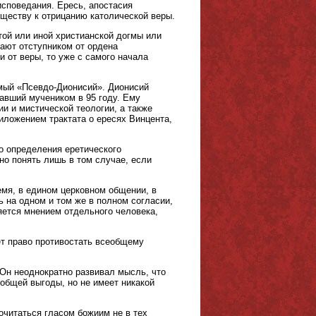
споведания. Ересь, апостасия
существу к отрицанию католической веры.
той или иной христианской догмы или
ают отступником от ордена
и от веры, то уже с самого начала
мый «Псевдо-Дионисий». Дионисий
тавший мучеником в 95 году. Ему
и и мистической теологии, а также
иложением трактата о ересях Винцента,
о определения еретического
но понять лишь в том случае, если
ремя, в едином церковном общении, в
ь на одном и том же в полном согласии,
ляется мнением отдельного человека,
еет право противостать всеобщему
Он неоднократно развивал мысль, что
 общей выгоды, но не имеет никакой
очитаться гласом божиим не в тех