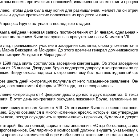
итаны восемь еретических положений, извлеченных из его книг и проце
лено, чтобы дана была ему копия для размышления, желает ли он отречь
ены и другие еретические положения из процесса и книг».
 процесс Бруно вступает в последнюю стадию.
была найдена черновая запись постановления от 14 января, сделанная
ские положения» были заслушаны в присутствии папы Климента VIII.
е лиц, принимавших участие в заседании коллегии, снова упоминается 
 Мариа Беккариа из Мондови. До этого времени генерал доминиканского
2
ях викарии Астурико и Мирандола
.
я 1599 года опять состоялось заседание конгрегации. Об этом заседани
ия от 25 января. Джордано Бруно подвергся допросу в конгрегации по
ям». Ввиду отказа подписать отречение, ему был дан шестидневный ср
рез шесть дней конгрегация получила от него письменное заявление. О
ции, состоявшемся 4 февраля 1599 года, но не сохранилось.
ление конгрегации от 4 февраля дошло до нас в двух вариантах. В тек
ния. В этот день конгрегация обсудила показания Бруно, записанные во
ании присутствовал Климент VIII. От его имени было вынесено постано
но. Бруно обвинялся в многочисленных ересях, которые, как утверждае
ри века, всегда осуждались и проклинались церковью, буллами и декрет
 второй, более полный, вариант постановления: «Отцы-богословы, а име
проповедников, Беллармино и комиссарий должны внушить указанному б
 и противны католической вере и объявлены таковыми не только ныне, 