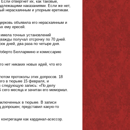
Если отвергнет их, как таковые,
надлежащими наказаниями. Если же нет,
мый нераскаянным и упорным еретикам.
ерковь объявила его нераскаянным и
ых ему ересей.
 имела точных установлений
важды получал отсрочку по 70 дней.
рок дней, два раза по четыре дня.
 Роберто Беллармино и комиссарию
 нет никаких новых идей, что его
потом протоколы этих допросов. 18
го в тюрьме 15 февраля, и
л следующую запись: «По делу
 сего месяца и зачитан его мемориал.
аключенных в тюрьме. В записи
 допрошен; представил какую-то
 конгрегации как кардинал-асессор.