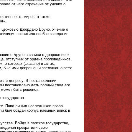
вала от него отречения от учения о
жественность миров, а также
ен».
е церковью Джордано Бруно. Учение о
квизиция посвятила особое заседание
нание о Бруно в записи о допросе всех
а, отступник от ордена проповедников,
 о которых (сказано) в актах,
, был ими допрошен и заслушан о всех
ергли допросу. В постановлении
ем постановлено дать полный свод его
е может быть решено».
 государства.
те. Папа лишил наследников права
ли был создан корпус наемных войск в
усства. Войдя в папское государство,
заведения прекратили свою
кварталы старинных домов, поражавшие