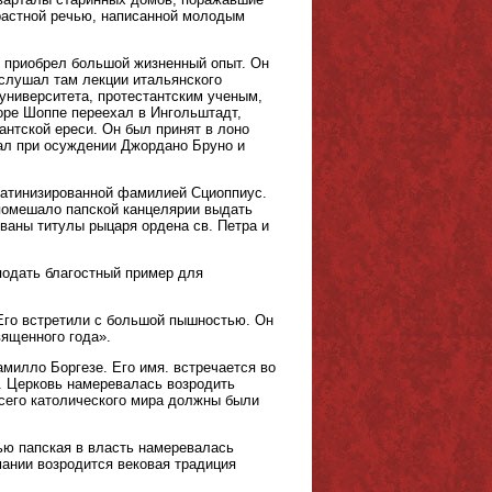
растной речью, написанной молодым
ни приобрел большой жизненный опыт. Он
 слушал там лекции итальянского
университета, протестантским ученым,
оре Шоппе переехал в Ингольштадт,
антской ереси. Он был принят в лоно
вал при осуждении Джордано Бруно и
латинизированной фамилией Сциоппиус.
 помешало папской канцелярии выдать
ваны титулы рыцаря ордена св. Петра и
подать благостный пример для
 Его встретили с большой пышностью. Он
ященного года».
милло Боргезе. Его имя. встречается во
. Церковь намеревалась возродить
сего католического мира должны были
ью папская в власть намеревалась
ании возродится вековая традиция