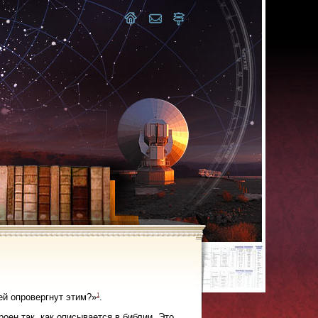
1
ей опровергнут этим?»
.
оен так, как описывается в библии. Это