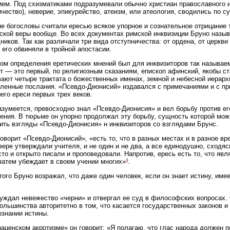
ем. Под схизматиками подразумевали обычно христиан православного и
ичество), неверие, эпикурейство, атеизм, или атеология, сводились по 
е богословы считали ересью всякое упорное и сознательное отрицание 
ской веры вообще. Во всех документах римской инквизиции Бруно назыв
ников. Так как различали три вида отступничества: от ордена, от церкви 
 его обвиняли в тройной апостасии.
ом определения еретических мнений был для инквизиторов так называе
т — это первый, по религиозным сказаниям, епископ афинский, якобы с
ают четыре трактата о божественных именах, земной и небесной иерархи
ленные послания. «Псевдо-Дионисий» издавался с примечаниями и с пр
его ереси первых трех веков.
азумеется, превосходно знал «Псевдо-Дионисия» и вел борьбу против ег
ения. В тюрьме он упорно продолжал эту борьбу, сущность которой мож
ить взгляды «Псевдо-Дионисия» н инквизиторов со взглядами Брунс.
говорит «Псевдо-Дионисий», «есть то, что в разных местах и в разное в
вере утверждали учителя, и не один и не два, а все единодушно, сходяс
сто и открыто писали и проповедовали. Напротив, ересь есть то, что яв
4
затем убеждает в своем учении многих»
.
того Бруно возражал, что даже один человек, если он знает истину, им
уждал невежество «черни» и отвергал ее суд в философских вопросах. 
ольшинства авторитетно в том, что касается государственных законов и
ознании истины.
аценском акротизме» он говорит: «Я полагаю, что глас народа должен п