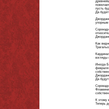
древнейш
пожелает
пусть бу
Да будет
Джордано
упорным 
Сорокадн
относите
Джордано
Как видн
Трагальо
Кардинал
взгляды 
Иногда Б
февраля 
собстве
Джордано
Да будут
Сорокадн
Фламиния
собствен
К этому 
Теперь д