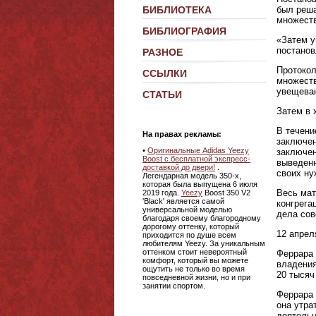
БИБЛИОТЕКА
был реша
множеств
БИБЛИОГРАФИЯ
«Затем у
постанов
РАЗНОЕ
Протокол
ССЫЛКИ
множеств
увещеван
СТАТЬИ
Затем в 
В течени
На правах рекламы:
заключен
•
Оригинальные Adidas Yeezy
заключен
Boost с бесплатной экспресс-
выведенн
доставкой до двери!
.
своих ну
Легендарная модель 350-х,
которая была выпущена 6 июля
Весь мат
2019 года.
Yeezy
Boost 350 V2
'Black' является самой
конгрега
универсальной моделью
дела сов
благодаря своему благородному
дорогому оттенку, который
12 апрел
приходится по душе всем
любителям Yeezy. За уникальным
оттенком стоит невероятный
Феррара 
комфорт, который вы можете
владения
ощутить не только во время
20 тысяч
повседневной жизни, но и при
занятии спортом.
Феррара 
она утра
деятельн