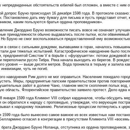
у непредвиденных обстоятельств юбилей был отложен, а вместе с ним 
й допрос Бруно происходил 16 декабря 1598 года. В протоколе сказано
. Постановлено дать ему бумагу для письма и пусть представит отчет, 
ником, каким пользуются братья ордена проповедников».
вление Джордано Бруно возможности писать вовсе не означает улучше
ые принадлежности обычно выдавались после пытки, если обвиняемый з
 Но Бруно не смог воспользоваться предоставленной ему возможностью
ря в связи с сильными дождями, выпавшими в горах, началось повышени
тали дни тяжелых испытаний. Катастрофическое наводнение было посл
, предпринятой Сикстом V в борьбе с «фуорушитти»: потоки дождевой 
и переполнили русло Тибра. Река начала выходить из берегов. В рожде
го уровня — выше десяти метров. Вода проникла в тюрьму и залила кам
 инквизиции, чуть не погиб.
ого наводнения Рим долго не мог оправиться. Население покидало горо
устеть. Меры, предпринятые папским правительством против повторения
ушительных работ в долине Чано, главном месте скопления полых вод, 
ую область. Флорентийское правительство заявило протест. Дело едва 
 8 января 1599 года Климент VIII собрал кардиналов, чтобы обсудить м
я он обратился к народу с проповедью, утверждая, что верующие пострад
зывал к народному покаянию. Религиозные процессии потянулись к цер
я 1599 года было вынесено самое важное из всех известных нам постан
Беллармино огласил в конгрегации в присутствии Климента VIII «восемь
 брата Джордано Бруно Ноланца, отступника из ордена проповедников, 