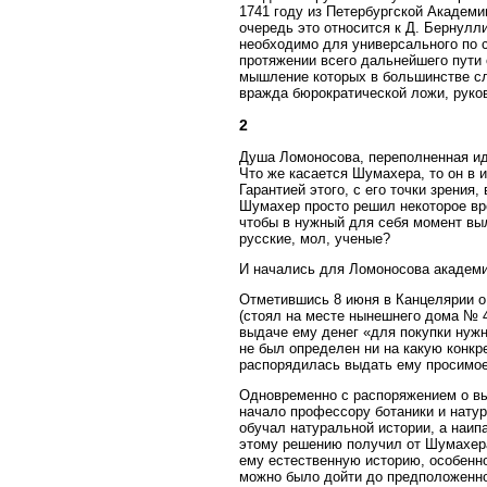
1741 году из Петербургской Академ
очередь это относится к Д. Бернулл
необходимо для универсального по с
протяжении всего дальнейшего пути
мышление которых в большинстве сл
вражда бюрократической ложи, рук
2
Душа Ломоносова, переполненная ид
Что же касается Шумахера, то он в и
Гарантией этого, с его точки зрени
Шумахер просто решил некоторое вр
чтобы в нужный для себя момент выл
русские, мол, ученые?
И начались для Ломоносова академи
Отметившись 8 июня в Канцелярии о
(стоял на месте нынешнего дома № 4
выдаче ему денег «для покупки нуж
не был определен ни на какую конк
распорядилась выдать ему просимое
Одновременно с распоряжением о вы
начало профессору ботаники и натур
обучал натуральной истории, а наип
этому решению получил от Шумахера
ему естественную историю, особенно
можно было дойти до предположенно