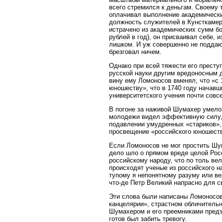
всего стремился к деньгам. Своему 
оплачивал выполнение академических
должность служителей в Кунсткамере
истрачено из академических сумм бо
рублей в год), он присваивал себе, 
лишком. И уж совершенно не поддаю
брезговал ничем.
Однако при всей тяжести его престу
русской науки другим вредоносным
вину ему Ломоносов вменял, что «с 
юношеству», что в 1740 году начавш
университетского учения почти совс
В погоне за наживой Шумахер умело
молодежи видел эффективную силу, п
подавлении умудренных «стариков»,
просвещение «российского юношеств
Если Ломоносов не мог простить Шум
дело шло о прямом вреде целой Росс
российскому народу, что по толь в
происходят ученые из российского н
тупому я непонятному разуму или ве
что-де Петр Великий напрасно для с
Эти слова были написаны Ломоносовы
канцелярии», страстном обличительн
Шумахером и его преемниками предъ
готов был забить тревогу.