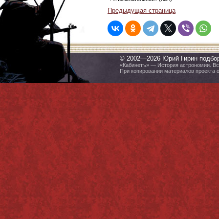
Предыдущая страница
© 2002—2026 Юрий Гирин подбо
«Кабинетъ» — История астрономии. Все
При копировании материалов проекта 