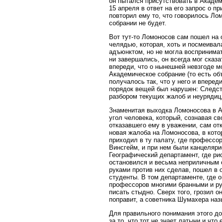
он пытался присутствовать в Акаде
15 апреля в ответ на его запрос о 
повторил ему то, что говорилось Л
собрании не будет.
Вот тут-то Ломоносов сам пошел на 
челядью, которая, хоть и посмеивал
адъюнктом, но не могла воспринима
ни завершались, он всегда мог сказа
впереди, что о нынешней невзгоде м
Академическое собрание (то есть об
получалось так, что у него и впере
порядок вещей был нарушен: Следст
разбором текущих жалоб и неурядиц, 
Знаменитая выходка Ломоносова в А
угол человека, который, сознавая 
отказавшего ему в уважении, сам от
новая жалоба на Ломоносова, в кото
приходил в ту палату, где профессо
Винсгейм, и при нем были канцеляри
Географический департамент, где ри
остановился и весьма неприличным 
руками против них сделав, пошел в 
студенты. В том департаменте, где 
профессоров многими бранными и ру
писать стыдно. Сверх того, грозил 
поправит, а советника Шумахера наз
Для правильного понимания этого до
за то, что тот не знает латыни и чт