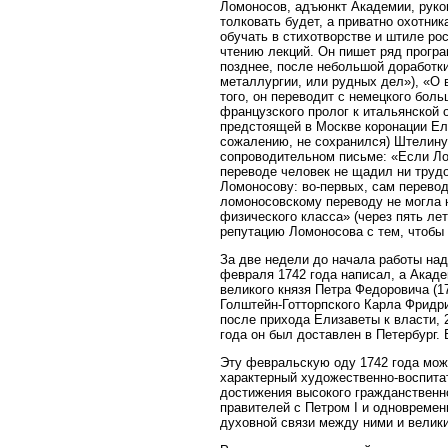
Ломоносов, адъюнкт Академии, руков
толковать будет, а приватно охотни
обучать в стихотворстве и штиле рос
чтению лекций. Он пишет ряд програ
позднее, после небольшой доработки
металлургии, или рудных дел»), «О
того, он переводит с немецкого бо
французского пролог к итальянской
предстоящей в Москве коронации Ели
сожалению, не сохранился) Штелину
сопроводительном письме: «Если Лом
переводе человек не щадил ни трудо
Ломоносову: во-первых, сам перевод
ломоносовскому переводу не могла 
физического класса» (через пять л
репутацию Ломоносова с тем, чтобы 
За две недели до начала работы на
февраля 1742 года написал, а Акад
великого князя Петра Федоровича (1
Голштейн-Готторпского Карла Фридри
после прихода Елизаветы к власти, 
года он был доставлен в Петербург.
Эту февральскую оду 1742 года мож
характерный художественно-воспита
достижения высокого гражданственн
правителей с Петром I и одновремен
духовной связи между ними и велик