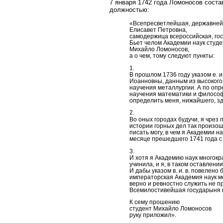
7 января 1742 года Ломоносов соста
должностью:
«Всепресветлейшая, державней
Елисавет Петровна,
самодержица всероссийская, го
Бьет челом Академии наук студе
Михайло Ломоносов,
а о чем, тому следуют пункты:
1.
В прошлом 1736 году указом е.
Иоанновны, данным из высокого 
научения металлургии. А по опр
научения математики и философи
определить меня, нижайшего, з
2.
Во оных городах будучи, я чрез 
истории горных дел так произош
писать могу, в чем я Академии 
месяце прешедшего 1741 года с
3.
И хотя я Академию наук многок
учинила, и я, в таком оставлени
И дабы указом в. и. в. повелен
императорская Академия наук мен
верно и ревностно служить не п
Всемилостивейшая государыня и
К сему прошению
студент Михайло Ломоносов
руку приложил».