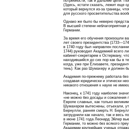
потребности, так и дальние цели. П
(Здесь, кстати сказать, лежит еще 
который вернулся из-за границы, чт
для русского просветительства вооб
Однако же было бы неверно представ
В высшей степени неблагоприятная д
Германии.
За время его обучения произошли в
лет своего президентства (1733—17
в 1740 году был направлен посланни
1744) руководил Академией всего л
кабинет-секретарем к Остерману, чт
находившийся до сих пор как бы в 
когда, уже при Елизавете, президент
тень). Как раз Шумахеру и должен 
Академия по-прежнему работала без 
создавая юридически и этически не
никакого отношения к науке не имею
Наконец, к 1741 году наиболее знач
«не можно без досады и сожаления 
Европе славных, как только велики
Шумахером вытеснены, отъехали, ут
Бернулли, ранняя смерть Н. Бернулл
затруднили как начало, так и весь 
в июне 1741 года Леонард Эйлер вые
Германии, то можно без всякого пре
Академии крупнейших ученых отражал