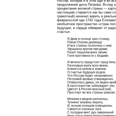
России, которая и в этой оде и во 
продолжения дела Петрова. Вслед з
процветания великой страны — карт
настоящим стирается как бы сама со
грамотный) начинал верить в реаль
февральской оде 1742 года Елизаве
необъятное пространство «стран пол
будущее, и сердце обмирает от радо
счастья:
Я Деву в солнце зрю стоящу,
Рукою Отрока держащу
И все страны полночны с ним.
Украшена кругом звездами,
Разит перуном вниз своим,
Гоня противности с бедами.
И вечность предстоит пред Нею,
Разгнувши книгу всех веков,
Клянется небом и землею
О счастье будущих родов,
Что Россам будет непременно
Петровой кровью утвержденно.
Отверзлась дверь, не виден край
В пространстве заблуждает око;
Цветет в России красный рай,
Простерт во все страны широко.
Млеком и медом напоенны,
Тучнеют влажны берега,
И, ясным солнцем освещенны.
Смеются злачные луга.
С полудни веет дух смиренный
Чрез плод земли благословенны