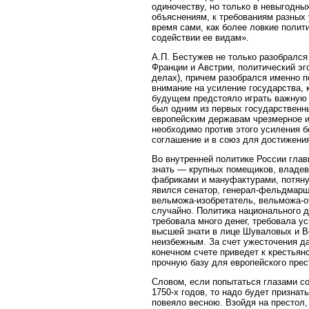
одиночеству, но только в невыгодны
объяснениям, к требованиям разных у
время сами, как более ловкие полит
содействии ее видам».
А.П. Бестужев не только разобралс
Франции и Австрии, политический эг
делах), причем разобрался именно п
внимание на усиление государства, 
будущем предстояло играть важную 
был одним из первых государственн
европейским державам чрезмерное и
необходимо против этого усиления б
соглашение и в союз для достижения
Во внутренней политике России гла
знать — крупных помещиков, владе
фабриками и мануфактурами, потяну
явился сенатор, генерал-фельдмар
вельможа-изобретатель, вельможа-о
случайно. Политика национального д
требовала много денег, требовала 
высшей знати в лице Шуваловых и В
неизбежным. За счет ужесточения да
конечном счете приведет к крестьян
прочную базу для европейского прес
Словом, если попытаться глазами со
1750-х годов, то надо будет признат
повеяло весною. Взойдя на престол,