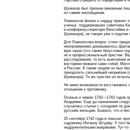
Нартова отрешить от Канцелярии и 
Шумахер был признан виновным лишь
по самим жалобщикам.
Ломоносов близко к сердцу принял э
ученых, поддержавших советника Ка
и конференц-секретаря Винсгейма и 
Шумахера), не говоря уже о подлом 
Для Ломоносова вопрос стоял преде
неопровержимо доказывалось фактам
враг науки (что также безусловно п
но и профессиональный престиж. Ве
расследования, то есть выяснение и
восторжествовали сами собой. Милл
и Россию. К таким людям он был бе
преодолеть сильнейшей неприязни (н
Шумахера). То же чувство он испыты
Не имея возможности восстановить 
отношение к противнику.
Осенью и зимою 1742—1743 годов п
Академии. Еще до назначения следс
случались стычки с соседями по дом
русским жильцам. Бывало, что и бес
25 сентября 1742 года в поисках пр
садовнику Иоганну Штурму. У того б
недружелюбными выкриками. Тут-то о