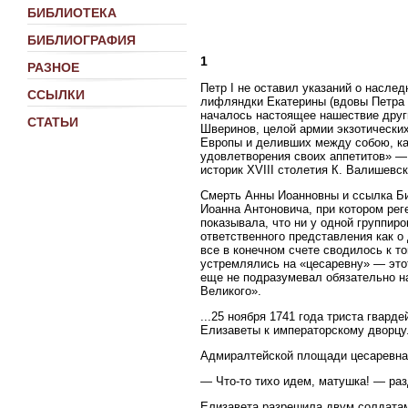
БИБЛИОТЕКА
БИБЛИОГРАФИЯ
1
РАЗНОЕ
Петр I не оставил указаний о насле
ССЫЛКИ
лифляндки Екатерины (вдовы Петра 
началось настоящее нашествие друг
СТАТЬИ
Шверинов, целой армии экзотических
Европы и деливших между собою, как
удовлетворения своих аппетитов» —
историк XVIII столетия К. Валишевск
Смерть Анны Иоанновны и ссылка Би
Иоанна Антоновича, при котором ре
показывала, что ни у одной группиро
ответственного представления как о
все в конечном счете сводилось к т
устремлялись на «цесаревну» — этот
еще не подразумевал обязательно н
Великого».
...25 ноября 1741 года триста гвар
Елизаветы к императорскому дворцу
Адмиралтейской площади цесаревна 
— Что-то тихо идем, матушка! — раз
Елизавета разрешила двум солдатам п