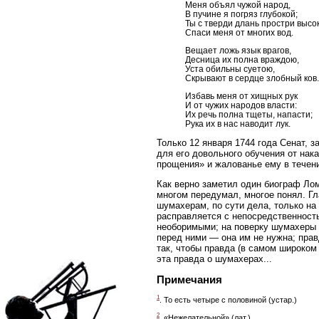
Меня объял чужой народ,
В пучине я погряз глубокой;
Ты с тверди длань простри высо
Спаси меня от многих вод.
Вещает ложь язык врагов,
Десница их полна враждою,
Уста обильны суетою,
Скрывают в сердце злобный ков..
Избавь меня от хищных рук
И от чужих народов власти:
Их речь полна тщеты, напасти;
Рука их в нас наводит лук.
Только 12 января 1744 года Сенат,
для его довольного обучения от нак
прощения» и жалованье ему в течен
Как верно заметил один биограф Лом
многом передумал, многое понял. Г
шумахерам, по сути дела, только на
расправляется с непосредственность
необоримыми; на поверку шумахеры т
перед ними — она им не нужна; прав
так, чтобы правда (в самом широком 
эта правда о шумахерах...
Примечания
1
. То есть четыре с половиной (устар.)
2
. «Нежелательной» (лат.)