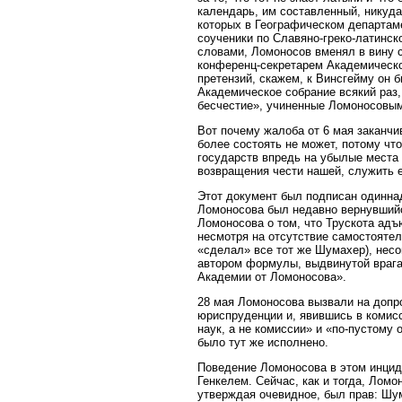
календарь, им составленный, никуда 
которых в Географическом департам
соученики по Славяно-греко-латинс
словами, Ломоносов вменял в вину с
конференц-секретарем Академическо
претензий, скажем, к Винсгейму он 
Академическое собрание всякий раз, 
бесчестие», учиненные Ломоносовым 
Вот почему жалоба от 6 мая заканч
более состоять не может, потому что
государств впредь на убылые места 
возвращения чести нашей, служить 
Этот документ был подписан одинна
Ломоносова был недавно вернувшийс
Ломоносова о том, что Трускота ад
несмотря на отсутствие самостоятел
«сделал» все тот же Шумахер), несо
автором формулы, выдвинутой врага
Академии от Ломоносова».
28 мая Ломоносова вызвали на допро
юриспруденции и, явившись в комисс
наук, а не комиссии» и «по-пустому 
было тут же исполнено.
Поведение Ломоносова в этом инцид
Генкелем. Сейчас, как и тогда, Лом
утверждая очевидное, был прав: Шума