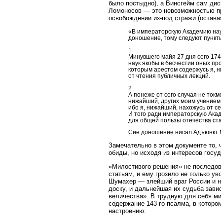
было постыдно), а Винсгейм сам ди
Ломоносов — это невозможностью пр
освобождении из-под стражи (оставая
«В императорскую Академию нау
доношение, тому следуют пункт
1
Минувшего майя 27 дня сего 17
наук якобы в бесчестии оных пр
которым арестом содержусь я, ни
от чтения публичных лекций.
2
А понеже от сего случая не токм
нижайший, других моим учением 
ибо я, нижайший, нахожусь от с
И того ради императорскую Ака
для общей пользы отечества ст
Сие доношение нисал Адъюнкт 
Замечательно в этом документе то, 
обиды, но исходя из интересов госу
«Милостивого решения» не последов
статьям, и ему грозило не только ув
Шумахер — злейший враг России и н
доску, и дальнейшая их судьба зав
величества». В трудную для себя ми
содержание 143-го псалма, в которо
настроению: