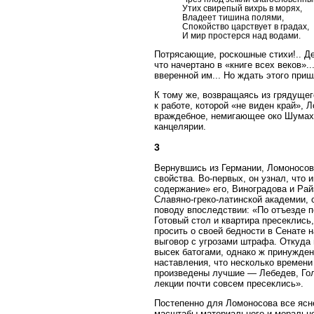
Утих свирепый вихрь в морях,
Владеет тишина полями,
Спокойство царствует в градах,
И мир простерся над водами.
Потрясающие, роскошные стихи!.. Дел
что начертано в «книге всех веков».
вверенной им... Но ждать этого приш
К тому же, возвращаясь из грядущего
к работе, которой «не виден край»,
враждебное, немигающее око Шумахе
канцелярии.
3
Вернувшись из Германии, Ломоносов
свойства. Во-первых, он узнал, что
содержание» его, Виноградова и Рай
Славяно-греко-латинской академии, с
поводу впоследствии: «По отъезде п
Готовый стол и квартира пресеклись
просить о своей бедности в Сенате 
выговор с угрозами штрафа. Откуда 
высек батогами, однако ж принужде
наставления, что несколько времени
произведены лучшие — Лебедев, Гол
лекции почти совсем пресеклись».
Постепенно для Ломоносова все ясн
масштабы материального и морально