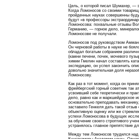
Цель, о которой писал Шумахер, — 
Когда Ломоносов со своими товарища
пройденных науках совершенны будут
будут «в профессоры экстраординарн
Ломоносова: похвальные отзывы Воль
Германию, — горное дело, минералог
Ломоносове не получали.
Ломоносов под руководством Аммана
Он черновой работы в науке не боял
обладал богатым собранием различны
(камни печени, почек, мочевого пузы
химии Гмелин начал составлять ката
экспедицию, он успел закончить опи
довольно значительная доля неразо
Ломоносову.
Как раз в тот момент, когда он прин
фрейбергский горный советник так а
усвоивший себе теоретически и пра
дело, равно как и маркшейдерское и
основательно преподавать механику, 
заставило Генкеля дать такой отзыв
объективную оценку или же стремлен
успехи Ломоносова в будущих исслед
за обучение своего строптивого учен
устранялось главное препятствие д
Между тем Ломоносов трудился над 
Кунсткамеры Академии наук». Однако