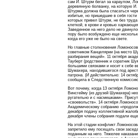
сам И. Штурм бегал за караулом, Л
деревянную болванку, на которую И.
Штурма должна была спасаться через
избитые, но пришедшие в себя гости
которых привел Штурм, не без труд
клеткой, в крови и кровью харкающег
Заведенное на него дело не двинуло
пору было возбуждено еще несколько
когда его уже не было на свете.
Но главные столкновения Ломоносов
советником Канцелярии (на место Ш
разбирания вещей». 11 октября акад
Тауберт (родственник и соратник Шу
большими связками и носит к себе в
Шумахера, находившегося под арест
патрона. (И действительно: 14 окт
сообщила в Следственную комиссию,
Вот почему, когда 13 октября Ломо
Винсгейму (из друзей Шумахера) нео
ругательно и с насмешками». Присут
«своевольств». 14 октября Ломонос
Академическому собранию «продолж
декабря подачу коллективной жалоб
декабря члены собрания подали еще
На этой стадии конфликт Ломоносов
запретило ему посещать свои заседа
поданным на него. Тяжелее наказани