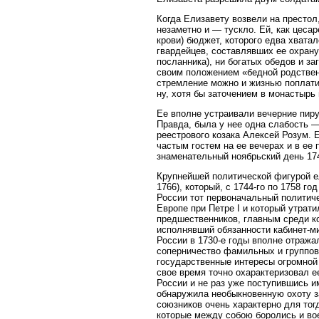
Когда Елизавету возвели на престол
незаметно и — тускло. Ей, как цеса
крови) бюджет, которого едва хвата
гвардейцев, составлявших ее охрану
посланника), ни богатых обедов и з
своим положением «бедной родственн
стремление можно и жизнью поплати
ну, хотя бы заточением в монастырь 
Ее вполне устраивали вечерние пиру
Правда, была у нее одна слабость 
реестрового козака Алексей Розум. 
частым гостем на ее вечерах и в ее 
знаменательный ноябрьский день 174
Крупнейшей политической фигурой е
1766), который, с 1744-го по 1758 г
России тот первоначальный политиче
Европе при Петре I и который утрат
предшественников, главным среди к
исполнявший обязанности кабинет-м
России в 1730-е годы вполне отража
соперничество фамильных и групповы
государственные интересы огромной 
свое время точно охарактеризовал е
России и не раз уже поступившись и
обнаружила необыкновенную охоту за
союзников очень характерно для тог
которые между собою боролись и во