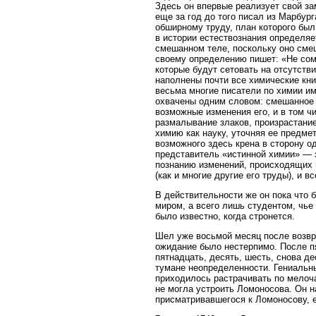
Здесь он впервые реализует свой з
еще за год до того писал из Марбур
обширному труду, план которого бы
в истории естествознания определяе
смешанном теле, поскольку оно смеш
своему определению пишет: «Не сом
которые будут сетовать на отсутств
наполнены почти все химические кни
весьма многие писатели по химии им
охвачены одним словом: смешанное 
возможные изменения его, и в том чи
размалывание злаков, произрастани
химию как науку, уточняя ее предме
возможного здесь крена в сторону о
представитель «истинной химии» — 
познанию изменений, происходящих 
(как и многие другие его труды), и 
В действительности же он пока что
миром, а всего лишь студентом, чье
было известно, когда стронется.
Шел уже восьмой месяц после возвра
ожидание было нестерпимо. После пя
пятнадцать, десять, шесть, снова д
тумане неопределенности. Гениальны
приходилось растрачивать по мелоча
не могла устроить Ломоносова. Он н
присматривавшегося к Ломоносову, 