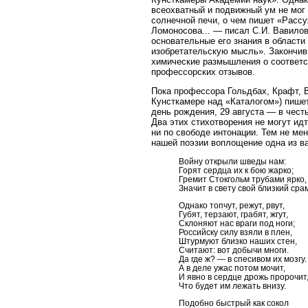
всеохватный и подвижный ум не мог
солнечной печи, о чем пишет «Расс
Ломоносова... — писал С.И. Вавилов
основательные его знания в области
изобретательскую мысль». Закончив 
химические размышления о соответст
профессорских отзывов.
Пока профессора Гольдбах, Крафт, В
Кунсткамере над «Каталогом») пише
день рождения, 29 августа — в чест
Два этих стихотворения не могут идт
ни по свободе интонации. Тем не ме
нашей поэзии воплощение одна из в
Войну открыли шведы нам:
Горят сердца их к бою жарко;
Гремит Стокгольм трубами ярко,
Значит в свету свой близкий сра
Однако топчут, режут, рвут,
Губят, терзают, грабят, жгут,
Склоняют нас враги под ноги;
Российску силу взяли в плен,
Штурмуют близко наших стен,
Считают: вот добычи многи.
Да где ж? — в спесивом их мозгу.
А в деле ужас потом мочит,
И явно в сердце дрожь пророчит
Что будет им лежать внизу.
Подобно быстрый как сокол