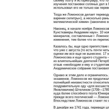
своему поэту и историографу, что т
изучения постановки соляных дел в 
использовал его не только как перев
Тогда же Ломоносов делает перевод
варении селитры»), а несколько ра
математической химии» (закончено в
Наконец, в начале ноября Ломоносо
Кунсткамеры Академии наук». 10 но
минералов, составленные г. Ломонос
изменения, тем более что он перепис
Казалось бы, еще одно препятствие 
что уже с августа (то есть почти ч
оценки им все еще не вынесено. 17 
Ломоносова и еще одного студента 
из влиятельнейших деятелей Петерб
отзыв «необходим и ему и студентам
Академическое собрание постановило
Однако ж этим дело и ограничилось
экзаменов. Ломоносов же продолжал
полнейшей неизвестности относитель
поздравительную оду «для восшеств
Яковлевичем) Штелином (1709—1785)
куда более способного поэта Юнкер
прежде всего поэтический — Ломонос
Впоследствии Ломоносов станет по 
В декабре же 1741 года, переведя ш