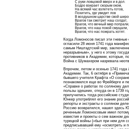
С руки ловцовой вверх и в дол.
Бодро взирает скорым оком,
На всякий час взлететь готов,
Похитить, где увидит лов
В воздушном царстве свой широ
Врагов так смотрит наш солдат,
Врагов, что вечный мир попрали
Врагов, что наш покой смущали,
Врагов, что нас пожрать хотят.
Когда Ломоносов писал эти гневные 
огласили 28 июня 1741 года манифес
самым Ништадтский мир, заключенны
неразрывным», у него к этому госуд
противников в Академии, которые, по
Война с Шумахером назревала неотв
Впрочем, летом и осенью 1741 года
Академии. Так, 6 октября в «Примеч
бывшего учителя Крафта «О сохранен
познакомился еще во Фрейберге и пе
«Справке о работах по соляному де
пользы здешних, откуда он в 1739 г
прилучились тогда российские студ
Юнкер употреблял его знание россий
репорты и экстракты о соляном деле
Россию возвратился, нашел здесь Юн
реченным Ломоносовым имел потому 
известия и проекты о сем важном д
турецкой войны («был при нем для с
предписывавший ему «осмотреть и п