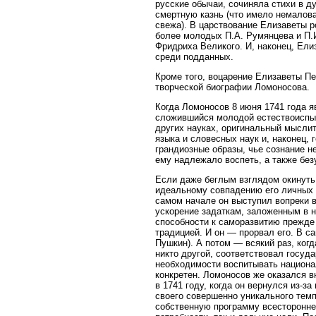
русские обычаи, сочиняла стихи в 
смертную казнь (что имело немалов
свежа). В царствование Елизаветы р
более молодых П.А. Румянцева и П.
Фридриха Великого. И, наконец, Ели
среди подданных.
Кроме того, воцарение Елизаветы Пе
творческой биографии Ломоносова.
Когда Ломоносов 8 июня 1741 года 
сложившийся молодой естествоиспыт
других науках, оригинальный мыслит
языка и словесных наук и, наконец,
грандиозные образы, чье сознание н
ему надлежало воспеть, а также без
Если даже беглым взглядом окинуть
идеальному совпадению его личных 
самом начале он выступил вопреки 
ускорение задаткам, заложенным в н
способности к саморазвитию прежде 
традицией. И он — прорвал его. В с
Пушкин). А потом — всякий раз, ког
никто другой, соответствовал госуда
необходимости воспитывать национал
конкретен. Ломоносов же оказался в
в 1741 году, когда он вернулся из-з
своего совершенно уникального темп
собственную программу всестороннег