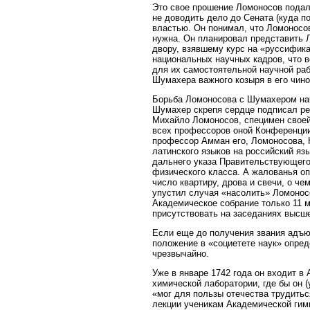
Это свое прошение Ломоносов подал
не доводить дело до Сената (куда п
властью. Он понимал, что Ломоносов
нужна. Он планировал представить Л
двору, взявшему курс на «руссифика
национальных научных кадров, что в
для их самостоятельной научной ра
Шумахера важного козыря в его чино
Борьба Ломоносова с Шумахером нача
Шумахер скрепя сердце подписал ре
Михайло Ломоносов, специмен своей
всех профессоров оной Конференции 
профессор Амман его, Ломоносова, 
латинского языков на российский яз
дальнего указа Правительствующего
физического класса. А жалованья опр
число квартиру, дрова и свечи, о че
упустил случая «насолить» Ломонос
Академическое собрание только 11 м
присутствовать на заседаниях высше
Если еще до получения звания адъюн
положение в «социетете наук» опред
чрезвычайно.
Уже в январе 1742 года он входит 
химической лаборатории, где бы он 
«мог для пользы отечества трудитьс
лекции ученикам Академической гим