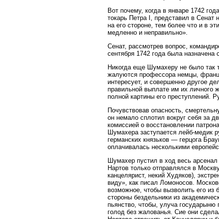
Вот почему, когда в январе 1742 го
токарь Петра I, представил в Сена
на его стороне, тем более что и в 
медленно и неправильно».
Сенат, рассмотрев вопрос, командир
сентября 1742 года была назначена 
Никогда еще Шумахеру не было так т
жалуются профессора немцы, француз
интересует, и совершенно другое дел
правильной выплате им их личного ж
полной картины его преступлений. 
Почувствовав опасность, смертельн
он немало сплотил вокруг себя за д
комиссией о восстановлении патрон
Шумахера заступается лейб-медик ру
германских князьков — герцога Бра
оплачивалась несколькими европейс
Шумахер пустил в ход весь арсенал 
Нартов только отправлялся в Москв
канцелярист, некий Худяков), экстр
виду», как писал Ломоносов. Моско
возможное, чтобы вызволить его из 
стороны бездельники из академичес
пьянство, чтобы, улуча государыню г
голод без жалованья. Сие они сдела