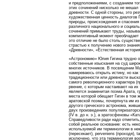
и предположениями, с созданием тог
этих сочинений нисколько не мешал
древности. С одной стороны, это ре
художественная ценность диалогов 
природы, происхождения и спасения
различного национального и социаль
сочинений примыкают труды, называ
компилятивный момент преобладает н
это отличие не было столь существе
страстью к получению нового знания;
«Древности», «Естественная история
«Астрономию» Юлия Гигина трудно от
собственные изыскания на суд широ
многих источников. В посвящении Мар
намереваюсь открыть истину, но как
традиционности или древности выск
самого революционного характера (п
рвение, с которым настаивают на их
является знаменитая поэма Арата, гр
места которой обещает Гигин в том
аратовской поэмы, почерпнута им из 
другого греческого астронома, живше
двух произведениях популяризаторск
(IV в. до н. э.), а эратосфеновы «
Справедливости ради надо отметить,
собой реальное основание: есть нек
используемой им терминологии в неко
(пересекает), perveniens (проходя), ta
исключено, что эта терминология во