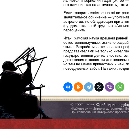
является и Корнелий Тацит (ок. 55 —
его влияние как на античность, так 
Если говорить собственно об астрон
значительное сочинение — упоминав
астрологии, но обладающая при этом 
фундаментальный труд, как «Альмаге
переоценить.
Итак, римская наука времени ранней
естественнонаучные, активно разра
языке. Разрабатывается она как пр
представителями не только интелле
государственной деятельностью. Бл
достижения становятся достоянием 
но тем не менее причастных к ней,
повседневных забот. На таких людей
© 2002—2026 Юрий Гирин подбо
«Кабинетъ» — История астрономии. Все
При копировании материалов проекта 