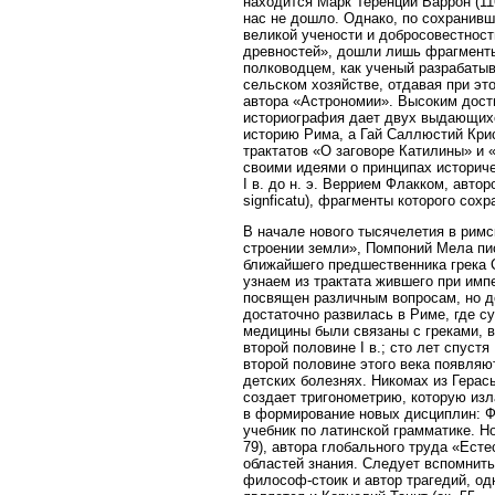
находится Марк Теренций Варрон (11
нас не дошло. Однако, по сохранив
великой учености и добросовестност
древностей», дошли лишь фрагменты
полководцем, как ученый разрабаты
сельском хозяйстве, отдавая при эт
автора «Астрономии». Высоким дост
историография дает двух выдающихся
историю Рима, а Гай Саллюстий Крис
трактатов «О заговоре Катилины» и 
своими идеями о принципах историче
I в. до н. э. Веррием Флакком, авто
signficatu), фрагменты которого сох
В начале нового тысячелетия в римск
строении земли», Помпоний Мела пис
ближайшего предшественника грека Ст
узнаем из трактата жившего при импе
посвящен различным вопросам, но до
достаточно развилась в Риме, где 
медицины были связаны с греками, 
второй половине I в.; сто лет спус
второй половине этого века появляю
детских болезнях. Никомах из Гера
создает тригонометрию, которую изл
в формирование новых дисциплин: Фр
учебник по латинской грамматике. Н
79), автора глобального труда «Ест
областей знания. Следует вспомнить 
философ-стоик и автор трагедий, о