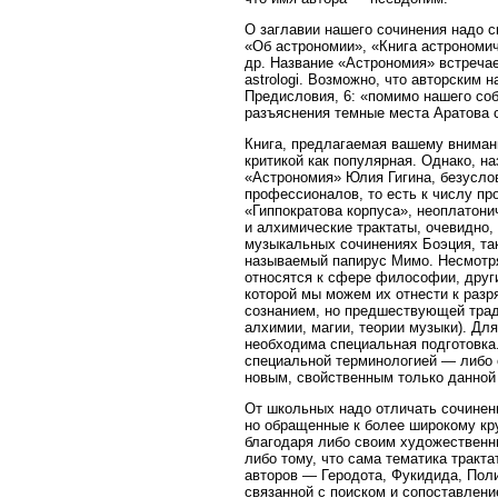
О заглавии нашего сочинения надо ск
«Об астрономии», «Книга астрономич
др. Название «Астрономия» встречает
astrologi. Возможно, что авторским
Предисловия, 6: «помимо нашего со
разъяснения темные места Аратова 
Книга, предлагаемая вашему вниман
критикой как популярная. Однако, на
«Астрономия» Юлия Гигина, безусло
профессионалов, то есть к числу пр
«Гиппократова корпуса», неоплатони
и алхимические трактаты, очевидно,
музыкальных сочинениях Боэция, так 
называемый папирус Мимо. Несмотря
относятся к сфере философии, друг
которой мы можем их отнести к раз
сознанием, но предшествующей трад
алхимии, магии, теории музыки). Для
необходима специальная подготовка.
специальной терминологией — либо 
новым, свойственным только данной
От школьных надо отличать сочинен
но обращенные к более широкому кр
благодаря либо своим художественн
либо тому, что сама тематика трак
авторов — Геродота, Фукидида, Пол
связанной с поиском и сопоставлен