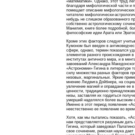
«математики». Однако, этот труд лег
благодаря мифологической части и п
помещает описание мифологических 
читателю мифологически-астрологиче
нибудь не слишком образованного п
собственно астрологическому сочине
Манилия, книге более подробной, бо
философские идеи Арата или Эратосф
Кроме этих факторов следует учиты
Кумоном был введен в антиковедчес
сфере, однако, термин показался уд
элементов разного происхождения в 
институтах античного мира, и в мен
завоеваний Александра Македонског
«Астрономии» Гигина в литературе т
силу множества разных факторов пр
низовых, маргинальных. Яркие приме
мнению Людвига Дойбнера, на социа
увлечение магией и оправдание ее в
ценности, традиционно принадлежав
низы, заставляя их гордиться получ
умерший наделялся более высоким ст
Именно в этот период появление «Ас
неестественно ее появление во врем
Хотя, как мы пытались показать, «А
нам представляется разумным дать к
Гигина, который заведовал Палатинск
свое сочинение, римская наука дае