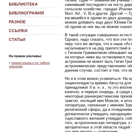
Гигина. Один — знаменитый ученый 
БИБЛИОТЕКА
сменивший последнего на посту дир
сельском хозяйстве, городах Италии
БИБЛИОГРАФИЯ
Noct. Att., V, 8) и других. Другой 
касавшийся в одном из двух дошедших
РАЗНОЕ
можем добавить еще двух Юлиев Гиги
об одном из них мы не можем сказать
ССЫЛКИ
В такой ситуации совершенно естест
Однако, надо сказать, что все эти п
СТАТЬИ
перу того же автора, что и наша «А
наталкивается на ряд препятствий в
с Гигином Грамматиком обязывает нас
На правах рекламы:
на которых ниже мы остановимся по
астрономии не может быть Гигин Гром
•
черная кошка и ее тайное
астрономических представлениях обо
значение
данном случае, состоит в том, что и
Но и в этом можно усомниться. На н
энциклопедиста времен Августа для 
принадлежит II в. н. э., то это впо
конечно, в первую очередь, в среде
некоторые раннехристианские произ
трактат, носящий имя Моисея, и алх
литература, связанная с именем Зо
религиозной сферы, да и псевдоним
догматически утвердить находящиеся
тщеславного желания утвердить соб
того, астрологическая литература, к
авторитетных в этой области людей 
что имя автора — псевдоним.