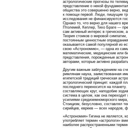
астрологические прогнозы по телеви
представление о некой фундаментал
общества это совершенно верно, вед
к помощи первой. Люди, пишущие тра
исследования не финансируются гос
Однако то, что верно для нашего вре
Птолемей, Кеплер, Тихо Браге — пре
сам активный интерес в греческом, 
Теория стоиков о мировой симпатии,
постоянным ценностным оправданием
оказывается самой популярной из ес
свою «Астрономию», — одна из самы
математические, медицинские или б
представления, порожденные астрон
авторами, которые активно разрабат
Другим важным заблуждением на счет
римлянам наука, заимствованная ими 
египетской традиций греческая аст
астрологический принцип: каждой пл
последнего переносится на планету. 
составляющих круг, наподобие зодиа
система в целом, как она переходит
усилиями средиземноморского мира,
Стоицизм, безусловно, составлял те
сирийцев, евреев — всех народов, 
«Астрономия» Гигина не является, к
употребляет термин «астрологи» вме
наиболее распространенными термин