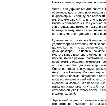
Гигина к такого рода популярной ли
Черты, специфические для работы Г
объемное, достаточно простое для 
информацию. В пользу его близости к
им. Видимо уже с III в. н. э. оно 
могло использоваться как учебное п
занял лишь значительно позже, в свя
благодаря тому, что это сочинение 
астрономии, оно и дошло до нас в з
Однако, несмотря на эту близость, 
удовлетворяла астрономические зап
целом. Ко II в. н. э. астрономия бы
двум факторам. Во-первых, по мере 
место в курсе школьного обучения, 
изучавшихся в рамках грамматики; р
проблемам, обладали некоторым пре
астрономией благодаря ее астролог
Светония, характеризующим нравы пе
Августов и Аммиану Марцеллину, оп
астрологии весьма популярно в элит
профессионалов в этой области для 
суровое наказание. Это явление был
изгнании астрологов из Рима. Относя
астрологией уже к этому времени пр
видами гаданий.
Здесь необходимо остановиться на 
отечественного читателя, хотя акти