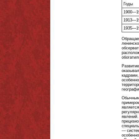
Годы
1900—1
1913—1
1935—1
Обращает
ленинско
обсерват
располож
обогатил
Развитие
оказывал
кадрами,
особенно
территор
географи
Обычным 
примером
является
регулярн
явлений.
прецизио
специаль
— систем
особенно