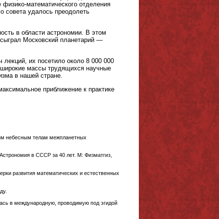
е физико-математического отделения
о совета удалось преодолеть
ость в области астрономии. В этом
 сыграл Московский планетарий —
 лекций, их посетило около 8 000 000
в широкие массы трудящихся научные
изма в нашей стране.
максимальное приближение к практике
угим небесным телам межпланетных
Астрономия в СССР за 40 лет. М: Физматгиз,
черки развития математических и естественных
ду.
лась в международную, проводимую под эгидой