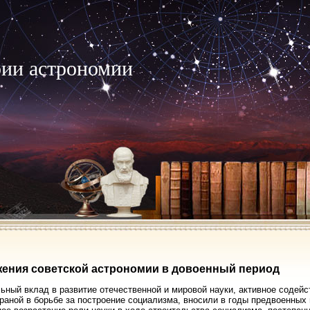
рии астрономии
ения советской астрономии в довоенный период
ьный вклад в развитие отечественной и мировой науки, активное содей
раной в борьбе за построение социализма, вносили в годы предвоенных 