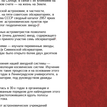
на Солнце, в связи с их влиянием на
ном счете — на жизнь на Земле.
ской астрономии, в частности,
на пяти советских обсерваториях, в
тва СССР сводный каталог 2957 ярких
ия: астрономических пунктов при
5
лог геодезических звезд»)
.
еных-астрометристов позволило
 (очень далеких) звезд, содержащего
6
но приняло участие семь обсерваторий
.
иями — изучали переменные звезды,
(в Симеизской обсерватории,
дах было открыто более двух десятков
роения нашей звездной системы —
 эволюции космических систем. Изучение
х таких процессов и на основании этого
годах в Ленинградском университете, а
ватории, под руководством дважды
ась в 30-х годах в организации и
зованным порядком для наблюдения этого
, расположившихся вдоль полосы
тока.
бот астрономических учреждений