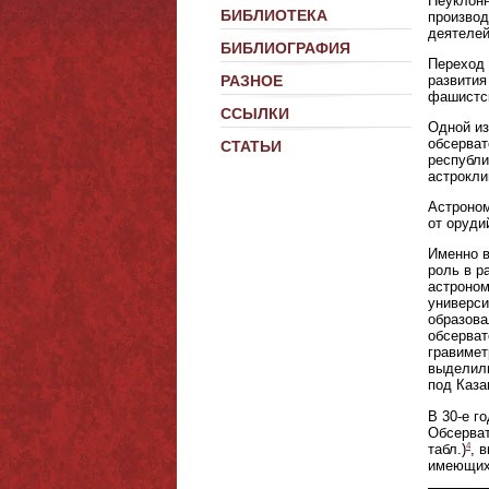
Неуклонн
БИБЛИОТЕКА
производ
деятелей
БИБЛИОГРАФИЯ
Переход 
развития
РАЗНОЕ
фашистск
ССЫЛКИ
Одной из
обсерват
СТАТЬИ
республи
астрокли
Астроном
от оруди
Именно в
роль в р
астроном
универси
образова
обсерват
гравимет
выделили
под Каза
В 30-е г
Обсерват
4
табл.)
, 
имеющих 