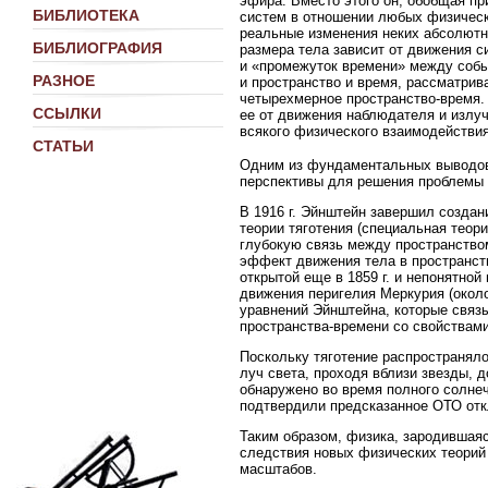
эфира. Вместо этого он, обобщая пр
БИБЛИОТЕКА
систем в отношении любых физическ
реальные изменения неких абсолютны
БИБЛИОГРАФИЯ
размера тела зависит от движения с
и «промежуток времени» между событ
РАЗНОЕ
и пространство и время, рассматри
четырехмерное пространство-время. 
ССЫЛКИ
ее от движения наблюдателя и излуч
всякого физического взаимодействия
СТАТЬИ
Одним из фундаментальных выводо
перспективы для решения проблемы и
В 1916 г. Эйнштейн завершил создан
теории тяготения (специальная теор
глубокую связь между пространством
эффект движения тела в пространст
открытой еще в 1859 г. и непонятно
движения перигелия Меркурия (около
уравнений Эйнштейна, которые связ
пространства-времени со свойствами
Поскольку тяготение распространяло
луч света, проходя вблизи звезды, 
обнаружено во время полного солнеч
подтвердили предсказанное ОТО отк
Таким образом, физика, зародившая
следствия новых физических теорий
масштабов.