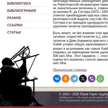
непосредственных наблюдениях движ
БИБЛИОТЕКА
на Ловелловской обсерватории перв
их значительные величины и, главн
БИБЛИОГРАФИЯ
астронома В. де Ситтера (1872—193
отметил преобладание красных смеще
РАЗНОЕ
релятивистской модели «пустой» Все
Ситтера и из принципа однородности
ССЫЛКИ
удаление галактик пропорционально
СТАТЬИ
Быть может, не без влияния этих ид
лучевых скоростей галактик (
v
), ра
r
галактик в Деве (параметр красного
Хаббл уловил общую закономерность 
вошел в астрономию как «закон Хабб
опираясь на наблюдения более дале
500 км/с·Мпк. Этот параметр — «по
оценка его оказалась сильно завыше
км/с·Мпк.
Предыдущая страница
© 2002—2026 Юрий Гирин подбо
«Кабинетъ» — История астрономии. Все
При копировании материалов проекта 