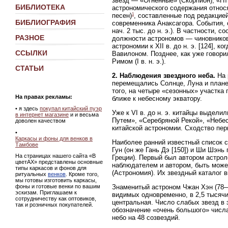
звезд — «Огненные» (Скорпион), «Пт
БИБЛИОТЕКА
астрономического содержания относят
1
песен)
, составленные под редакцие
БИБЛИОГРАФИЯ
современника Анаксагора. События, 
нач. 2 тыс. до н. э.). В частности,
РАЗНОЕ
должности астрономов — чиновников
астрономии к XII в. до н. э. [124],
ССЫЛКИ
Вавилоном. Позднее, как уже говорил
Римом (I в. н. э.).
СТАТЬИ
2. Наблюдения звездного неба.
На 
перемещались Солнце, Луна и планет
того, на четыре «сезонных» участка 
На правах рекламы:
ближе к небесному экватору.
• я здесь
покупал китайский пуэр
Уже к VI в. до н. э. китайцы выдел
в интернет магазине
и и весьма
Путем», «Серебряной Рекой», «Небес
доволен качеством
китайской астрономии. Сходство пер
•
Каркасы и фоны для венков в
Наиболее ранний известный список с
Тамбове
Гун (он же Гань Дэ [150]) и Ши Шэнь 
На страницах нашего сайта «В
Греции). Первый был автором астрол
цветАХ» представлены основные
наблюдателем и автором, быть может
типы каркасов и фонов для
(Астрономия). Их звездный каталог 
ритуальных
венков
. Кроме того,
мы готовы изготовить каркасы,
фоны и готовые венки по вашим
Знаменитый астроном Чжан Хэн (78—1
эскизам. Приглашаем к
видимых одновременно, в 2,5 тысячи
сотрудничеству как оптовиков,
центральная. Число слабых звезд в 
так и розничных покупателей.
обозначение «очень большого» числ
небо на 48 созвездий.