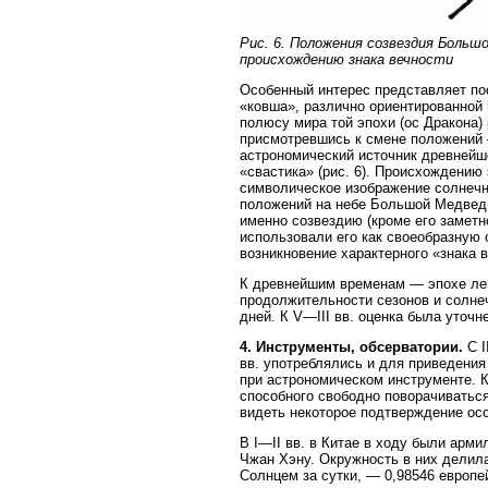
Рис. 6. Положения созвездия Больш
происхождению знака вечности
Особенный интерес представляет по
«ковша», различно ориентированной 
полюсу мира той эпохи (ос Дракона)
присмотревшись к смене положений 
астрономический источник древнейше
«свастика» (рис. 6). Происхождению
символическое изображение солнечны
положений на небе Большой Медведиц
именно созвездию (кроме его заметн
использовали его как своеобразную 
возникновение характерного «знака 
К древнейшим временам — эпохе леге
продолжительности сезонов и солнеч
дней. К V—III вв. оценка была уточнен
4. Инструменты, обсерватории.
С I
вв. употреблялись и для приведения
при астрономическом инструменте. К 
способного свободно поворачиваться
видеть некоторое подтверждение ос
В I—II вв. в Китае в ходу были арм
Чжан Хэну. Окружность в них делила
Солнцем за сутки, — 0,98546 европейс