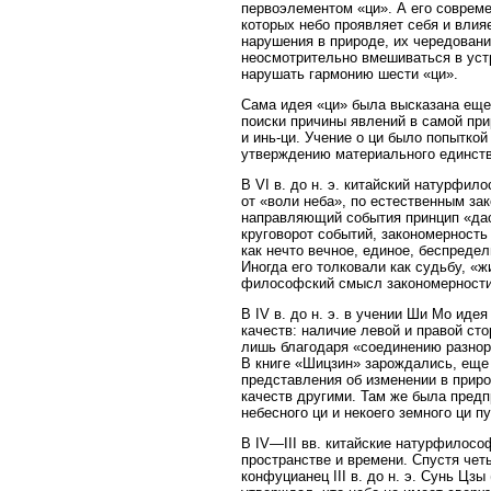
первоэлементом «ци». А его соврем
которых небо проявляет себя и влияе
нарушения в природе, их чередовани
неосмотрительно вмешиваться в уст
нарушать гармонию шести «ци».
Сама идея «ци» была высказана еще 
поиски причины явлений в самой пр
и инь-ци. Учение о ци было попытко
утверждению материального единств
В VI в. до н. э. китайский натурфи
от «воли неба», по естественным за
направляющий события принцип «дао
круговорот событий, закономерность
как нечто вечное, единое, беспред
Иногда его толковали как судьбу, «
философский смысл закономерности
В IV в. до н. э. в учении Ши Мо ид
качеств: наличие левой и правой сто
лишь благодаря «соединению разнор
В книге «Шицзин» зарождались, еще
представления об изменении в приро
качеств другими. Там же была предп
небесного ци и некоего земного ци п
В IV—III вв. китайские натурфилосо
пространстве и времени. Спустя чет
конфуцианец III в. до н. э. Сунь Ц