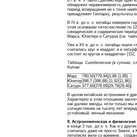
В I в. н. э. было сделано еще одно
обнаружил неравномерность движения
период возвращения ее к точке наиб
принадлежит Гиппарху, результаты к
В IV в. до н. э. китайцы измерили с
этом основании летосчисление по 12-
синодических и сидерических периода
Марса, Юпитера и Сатурна (см. табл
Уже в XII в. до н. э. китайцы знали
считались круг и квадрат, и в нат
состоят из кругов и квадратов» [152, 
Таблица. Синодические (в сутках, с
Китае
Марс
780,50(779,94)
1,88 (1,88)
Юпитер
398,7 (398,88)
11,92(11,86)
Сатурн
377,60(378,09)
29,79(29,46)
В целом китайская астрономия в др
Характерно в этом отношении заключ
как далеки звезды, если только мы 
солнцестояние на тысячу лет вперед
устойчивый, вечный механизм.
8. Астрономическая и физическая 
в конце 3 тыс. до н. э. Как и у дру
считалась даже не просто Земля, а 
летописях вели со времени... созда