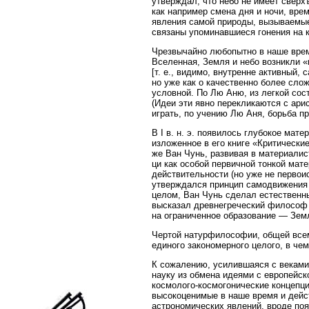
утверждал, что небо не имеет сверхъ
как например смена дня и ночи, вре
явления самой природы, вызываемые
связаны упоминавшиеся гонения на кон
Чрезвычайно любопытно в наше время 
Вселенная, Земля и небо возникли «
[т. е., видимо, внутренне активны
но уже как о качественно более слож
условной. По Лю Аню, из легкой со
(Идеи эти явно перекликаются с ар
играть, по учению Лю Аня, борьба п
В I в. н. э. появилось глубокое ма
изложенное в его книге «Критически
же Ван Чунь, развивая в материали
ци как особой первичной тонкой мат
действительности (но уже не первои
утверждался принцип самодвижения 
целом, Ван Чунь сделал естественны
высказал древнегреческий философ П
на ограниченное образование — Зем
Чертой натурфилософии, общей всем 
единого закономерного целого, в ч
К сожалению, усилившаяся с веками
науку из обмена идеями с европейс
космолого-космогонические концепц
высокоценимые в наше время и дейс
астрономических явлений, вроде поя