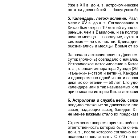
Уже в XII в. до н. э. астрономичес
остатки древнейшей — Чжоугунской)
5. Календарь, летосчисление.
Разли
мере с XV в. до н. э. Согласование л
Китае был открыт 19-летний лунно-сол
раньше, чем в Вавилоне, и за полто
начало месяца — новолуние, суток п
системе — на сто частей. Длина дня
обозначались и месяцы. Время от в
За начало летосчисления в Древнем 
суток (полночь) совпадало с начало
Историческое летосчисление в Китае
н. э., с эпохи императора Хуанди (
«ганьчжи» («ствол и ветви»). Каждом
и одновременно одной из пяти осно
цикл их сочетаний — 60 лет. Его уд
календаре или в так называемых юли
при описании истории Китая летосчи
6. Астрология и служба неба
, связ
входило слежение за движением пла
звезд, падающих звезд, болидов. К 
не менее важным стало их предсказ
Стремление вовремя принять небесн
ответственность которых была очень 
до н. э., после которого согласно 
правильно предсказать. С 720 г. до 