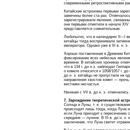
современными ретроспективными ра
Китайские астрономы первыми зарегист
замечены более ста раз. Отмечалось
зарегистрировали явления, связанны
они первыми отметили в начале XIV в
представляется сомнительным.
Любопытно, что в календарях II—I вв
китайцы тогда воспринимали затмени
императора. Однако уже в III в. н. 
Хорошо поставленная в Древнем Кит
фиксирование всех небесных явлени
времени. В китайских хрониках отмече
что в 134 г. до н.э. наблюдал Гипп
о комете относится к 1058/1057 г. до
до н. э. китайцы не пропустили ни 
направления хвостов комет — прочь 
вестники несчастья.
Начиная с VII в. до н. э. отмечалис
7. Зарождение теоретической астр
Солнца и Луны, т. е. о существован
происходят лишь тогда, когда Луна 
если Луна приходит к пересечению с
середине — лунное. В III в. до н. э
заключение, что Луна светит отраже