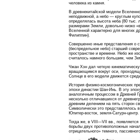
человека из камня.
В древнекитайской модели Вселенной
неподвижной, а небо — круглым куп
определялась высота неба (80 тыс. л
размерами Земли, довольно низко «в
Вселенной характерно для многих д
Филиппин).
Совершенно иные представления о с
(беспредельное небо) старший совр
пространстве и времени. Небо же изо
считалось намного большим, чем Зем
Чжан Хэн дал четкую кинематическу
вращающимся вокруг оси, проходяще
Солнце в его модели движется среди 
История физико-космогонических пре
эпохи династии Шан-Инь. В эту эпох
аналогичным процессом в Древней Гре
несколько отличавшихся от древнегр
древним делением на пять сторон св
Символически это представлялось в 
Юпитер-восток, земля-Сатурн-центр.
Тогда же, в VIII—VII вв., появляетс
борьбы двух противоположных начал 
отрицательного» темного, пассивного