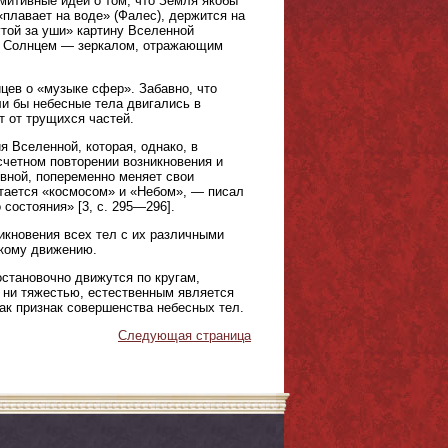
митивные идеи о том, что Земля якобы
плавает на воде» (Фалес), держится на
утой за уши» картину Вселенной
 с Солнцем — зеркалом, отражающим
ев о «музыке сфер». Забавно, что
ли бы небесные тела двигались в
т от трущихся частей.
я Вселенной, которая, однако, в
счетном повторении возникновения и
ывной, попеременно меняет свои
остается «космосом» и «Небом», — писал
 состояния» [3, с. 295—296].
икновения всех тел с их различными
скому движению.
становочно движутся по кругам,
, ни тяжестью, естественным является
ак признак совершенства небесных тел.
Следующая страница