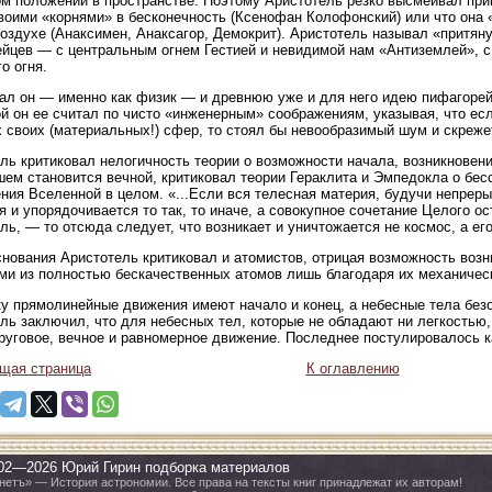
м положении в пространстве. Поэтому Аристотель резко высмеивал при
воими «корнями» в бесконечность (Ксенофан Колофонский) или что она «
оздухе (Анаксимен, Анаксагор, Демокрит). Аристотель называл «притян
йцев — с центральным огнем Гестией и невидимой нам «Антиземлей»,
о огня.
л он — именно как физик — и древнюю уже и для него идею пифагорейц
й он ее считал по чисто «инженерным» соображениям, указывая, что ес
 своих (материальных!) сфер, то стоял бы невообразимый шум и скреже
ль критиковал нелогичность теории о возможности начала, возникновени
ем становится вечной, критиковал теории Гераклита и Эмпедокла о бес
ния Вселенной в целом. «...Если вся телесная материя, будучи непрер
я и упорядочивается то так, то иначе, а совокупное сочетание Целого 
ль, — то отсюда следует, что возникает и уничтожается не космос, а его
снования Аристотель критиковал и атомистов, отрицая возможность возн
ми из полностью бескачественных атомов лишь благодаря их механиче
у прямолинейные движения имеют начало и конец, а небесные тела безо
ль заключил, что для небесных тел, которые не обладают ни легкостью
руговое, вечное и равномерное движение. Последнее постулировалось к
щая страница
К оглавлению
02—2026 Юрий Гирин подборка материалов
нетъ» — История астрономии. Все права на тексты книг принадлежат их авторам!