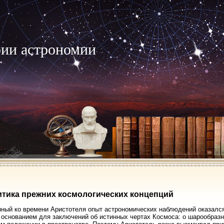
рии астрономии
ритика прежних космологических концепций
ный ко времени Аристотеля опыт астрономических наблюдений оказалс
 основанием для заключений об истинных чертах Космоса: о шарообразн