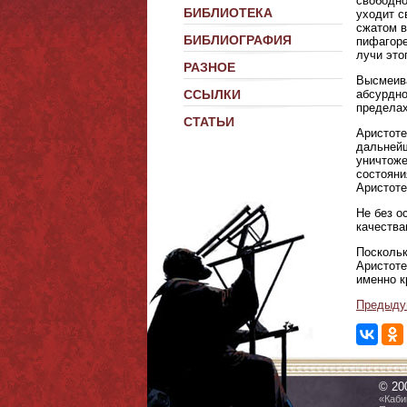
свободно
БИБЛИОТЕКА
уходит с
сжатом в
БИБЛИОГРАФИЯ
пифагоре
лучи этог
РАЗНОЕ
Высмеива
абсурдно
ССЫЛКИ
пределах
СТАТЬИ
Аристоте
дальнейш
уничтоже
состояни
Аристоте
Не без о
качества
Поскольк
Аристоте
именно к
Предыду
© 20
«Каби