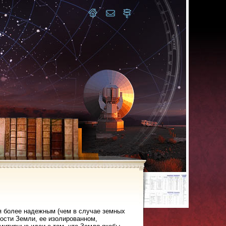
я более надежным (чем в случае земных
ости Земли, ее изолированном,